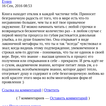
Evgen
16 Сен, 2016 08:53
Книга находит отклик в каждой частичке тебя. Приносит
безграничную радость от того, что в мире есть что-то
несравнимо большее, чем ты и всё твое привычное
окружение. Её можно начинать читать с любой строчки и
возвращаться бесконечное количество раз – в любом случае с
первой минуты процесса по губам растекается довольная
улыбка, а по душе блаженство. Она открывает в виде
лаконичной метафоры то, что ты и так “всегда” чувствовал и
знал; когда видишь этому подтверждение, увековеченное в
строках кем-то другим – понимаешь, что ты не одинок в своей
вере. Вере, что знание – высшая ценность и процесс его
получения или открывания в себе – прекрасен. И речь идёт не
о сухом, академичном знании, которое питает лишь ум, а о
подлинном, всеобъемлющем знании, которое дарит тепло,
отогревает душу и содержит в себе безоговорочную любовь ко
всей красоте этого мира во всём многообразии форм её
проявления :)
Ссылка на комментарий
|
Ответить
( 7 комментариев —
Оставить комментарий
)