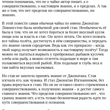
чтения понимаешь, что не о чайке автор пишет, а о
совершенствовании, о настоящем знании, и о пределах. А так
же о том, что нет пределов ни совершенствованию, ни
знанию.
В этой повести самая обычная чайка по имени Джонатан
Ливингстон была необычной для своей стаи. Необычность её
была в том, что он не хотел бороться за более вкусный кусок
пищи или за власть в стае. Он хотел летать. Он хотел познать
все тайны полёта, достигнуть в нём совершенства, и передать
это знание своим сородичам. Ведь как это прекрасно – когда
твой народ получает возможность к настоящему полёту! Тогда
можно не пытаться вырвать у прибрежных рыбаков кусочек
хлеба или рыбу, а можно отлететь подальше в море и там
полакомиться вкусной рыбой. Или подальше в глубь леса и
там найти вкусных насекомых.
Но стая не захотела принять знание от Джонатана. Стая
изгнала его, как чужака. И стал Джонатан Изгнанником, без
права вернуться в стаю. Но он не оставил своего стремления к
совершенствованию, к получению знания – и достиг самого
главного знания. Что пределов совершенствованию нет , что
границ знания нет, а есть только бесконечная радость идти по
пути совершенствования и познания.