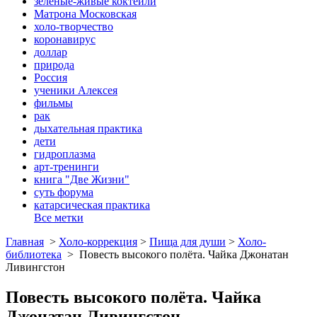
зеленые-живые коктейли
Матрона Московская
холо-творчество
коронавирус
доллар
природа
Россия
ученики Алексея
фильмы
рак
дыхательная практика
дети
гидроплазма
арт-тренинги
книга "Две Жизни"
суть форума
катарсическая практика
Все метки
Главная
>
Холо-коррекция
>
Пища для души
>
Холо-
библиотека
>
Повесть высокого полёта. Чайка Джонатан
Ливингстон
Повесть высокого полёта. Чайка
Джонатан Ливингстон