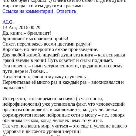
что все будет хорошо! :) Очень светло было тогда на душе и
мир заиграл совсем другими красками.
Ссылка на комментарий
|
Ответить
ALG
13 Авг, 2016 00:29
Да, книга – бриллиант!
Бриллиант высочайшей пробы!
Сияет, переливаясь всеми цветами радуги!
Короткое, но невероятно ёмкое произведение.
Для любой живой, ищущей души эта книга – как вспышка
яркой звезды в ночи! Путь осветит и силы поднимет.
Эта повесть – гимн устремленности, преданности своему
пути, вере и Любви…
Читается так, словно музыку слушаешь…
Перечитывал её много раз и каждый раз – вдохновлялся и
окрылялся!
Интересно, что современная наука (в частности,
нейрофизиология) уже установила факт, что человеческий
организм обновляется и омоложается, когда у человека
формируются новые нейронные сети в мозгу – т.е., говоря
обычным языком, когда человек чему-то учится.
Так что познавать мир, учиться – это еще и условие нашего
здоровья и высокого уровня энергии!