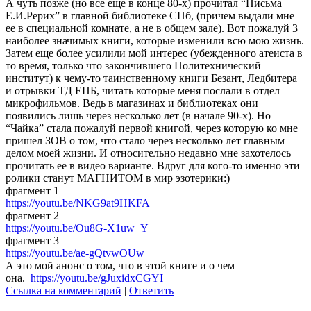
А чуть позже (но все еще в конце 80-х) прочитал “Письма
Е.И.Рерих” в главной библиотеке СПб, (причем выдали мне
ее в специальной комнате, а не в общем зале). Вот пожалуй 3
наиболее значимых книги, которые изменили всю мою жизнь.
Затем еще более усилили мой интерес (убежденного атеиста в
то время, только что закончившего Политехнический
институт) к чему-то таинственному книги Безант, Ледбитера
и отрывки ТД ЕПБ, читать которые меня послали в отдел
микрофильмов. Ведь в магазинах и библиотеках они
появились лишь через несколько лет (в начале 90-х). Но
“Чайка” стала пожалуй первой книгой, через которую ко мне
пришел ЗОВ о том, что стало через несколько лет главным
делом моей жизни. И относительно недавно мне захотелось
прочитать ее в видео варианте. Вдруг для кого-то именно эти
ролики станут МАГНИТОМ в мир эзотерики:)
фрагмент 1
https://youtu.be/NKG9at9HKFA
фрагмент 2
https://youtu.be/Ou8G-X1uw_Y
фрагмент 3
https://youtu.be/ae-gQtvwOUw
А это мой анонс о том, что в этой книге и о чем
она.
https://youtu.be/gJuxidxCGYI
Ссылка на комментарий
|
Ответить