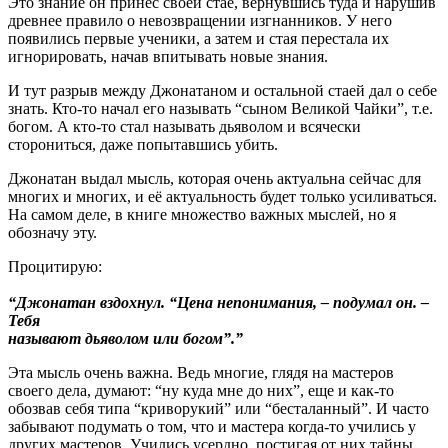
Это знание он принес своей стае, вернувшись туда и нарушив
древнее правило о невозвращении изгнанников. У него
появились первые ученики, а затем и стая перестала их
игнорировать, начав впитывать новые знания.
И тут разрыв между Джонатаном и остальной стаей дал о себе
знать. Кто-то начал его называть “сыном Великой Чайки”, т.е.
богом. А кто-то стал называть дьяволом и всячески
сторониться, даже попытавшись убить.
Джонатан выдал мысль, которая очень актуальна сейчас для
многих и многих, и её актуальность будет только усиливаться.
На самом деле, в книге множество важных мыслей, но я
обозначу эту.
Процитирую:
“Джонатан вздохнул. “Цена непонимания, – подумал он. –
Тебя
называют дьяволом или богом”.”
Эта мысль очень важна. Ведь многие, глядя на мастеров
своего дела, думают: “ну куда мне до них”, еще и как-то
обозвав себя типа “криворукий” или “бесталанный”. И часто
забывают подумать о том, что и мастера когда-то учились у
других мастеров. Учились усердно, постигая от них тайны