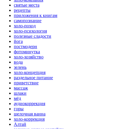
святые места
рецепты
приложения к книгам
самопознание
холо-поход
холо-психология
полезные сладости
йога
постмодерн
фотоминутка
холо-хозяйство
вода
зелень
холо-концепция
раздельное питание
приветствие
массаж
шлаки
мёд
аудиокоррекция
горы
щелочная ванна
холо-коррекция
Алтай