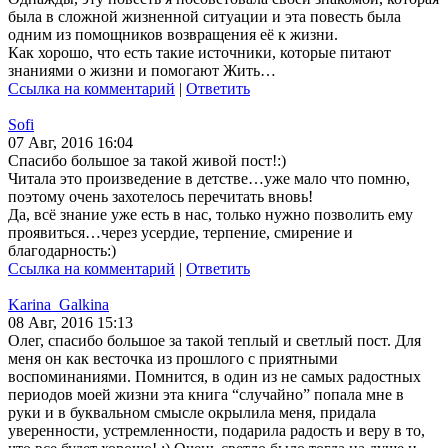
была в сложной жизненной ситуации и эта повесть была
одним из помощников возвращения её к жизни.
Как хорошо, что есть такие источники, которые питают
знаниями о жизни и помогают Жить…
Ссылка на комментарий
|
Ответить
Sofi
07 Авг, 2016 16:04
Спасибо большое за такой живой пост!:)
Читала это произведение в детстве…уже мало что помню,
поэтому очень захотелось перечитать вновь!
Да, всё знание уже есть в нас, только нужно позволить ему
проявиться…через усердие, терпение, смирение и
благодарность:)
Ссылка на комментарий
|
Ответить
Karina_Galkina
08 Авг, 2016 15:13
Олег, спасибо большое за такой теплый и светлый пост. Для
меня он как весточка из прошлого с приятными
воспоминаниями. Помнится, в один из не самых радостных
периодов моей жизни эта книга “случайно” попала мне в
руки и в буквальном смысле окрылила меня, придала
уверенности, устремленности, подарила радость и веру в то,