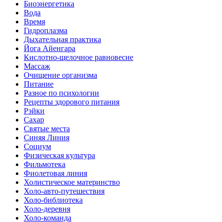
Биоэнергетика
Вода
Время
Гидроплазма
Дыхательная практика
Йога Айенгара
Кислотно-щелочное равновесие
Массаж
Очищение организма
Питание
Разное по психологии
Рецепты здорового питания
Рэйки
Сахар
Святые места
Синяя Линия
Социум
Физическая культура
Фильмотека
Фиолетовая линия
Холистическое материнство
Холо-авто-путешествия
Холо-библиотека
Холо-деревня
Холо-команда