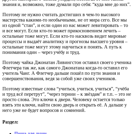
знания и, возможно, тоже думали про себя: “куда мне до них”.
Поэтому не нужно считать достигших в чем-то высокого
мастерства какими-то необычными, не от мира сего. Все мы
из одной “стаи”, и если один из нас может левитировать – то
и все могут. Если кто-то может прикосновением лечить –
остальные тоже могут. Если кто-то насквозь видит мировые
процессы и выдаёт аналитику и прогнозы высшего уровня –
остальные тоже могут этому научиться и понять. А путь к
понимания один – через учёбу и труд.
Поэтому чайка Джонатан Ливингстон оставил своего ученика
Флетчера так же, как самого Джонатана когда-то оставил его
учитель Чанг. А Флетчер дальше пошёл по пути знания и
совершенствования, ведя за собой уже своих учеников.
Поэтому известные слова “учиться, учиться, учиться”, “учёба
и труд всё перетрут”, “через тернии – к звёздам” и т.п. – это не
просто слова. Это ключи к двери. Человеку остается только
взять эти ключи, найти свою дверь и открыть её. А дальше у
него уже не будет вопросов и сомнений.
Раздел:
Пища для души