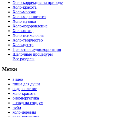
Холо-коррекция на природе
Холо-красота
Холо-массаж
Холо-мероприятия
Холо-музыка
Холо-оздоровление
Холо-поход
Холо-психология
Холо-творчество
Холо-центр
Целостная аудиокоррекция
Щелочные процедуры
Все разделы
Метки
видео
пища для души
оздоровление
холо-красота
биоэнергетика
взгляд на социум
небо
холо-деревня
холо-компания