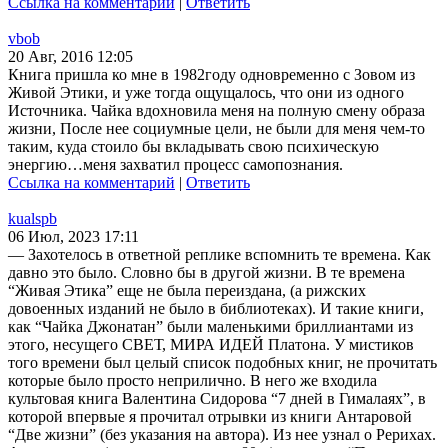
Ссылка на комментарий
|
Ответить
vbob
20 Авг, 2016 12:05
Книга пришла ко мне в 1982году одновременно с Зовом из
Живой Этики, и уже тогда ощущалось, что они из одного
Источника. Чайка вдохновила меня на полную смену образа
жизни, После нее социумные цели, не были для меня чем-то
таким, куда стоило бы вкладывать свою психическую
энергию…меня захватил процесс самопознания.
Ссылка на комментарий
|
Ответить
kualspb
06 Июл, 2023 17:11
— Захотелось в ответной реплике вспомнить те времена. Как
давно это было. Словно бы в другой жизни. В те времена
“Живая Этика” еще не была переиздана, (а рижских
довоенных изданий не было в библиотеках). И такие книги,
как “Чайка Джонатан” были маленькими бриллиантами из
этого, несущего СВЕТ, МИРА ИДЕЙ Платона. У мистиков
того времени был целый список подобных книг, не прочитать
которые было просто неприлично. В него же входила
культовая книга Валентина Сидорова “7 дней в Гималаях”, в
которой впервые я прочитал отрывки из книги Антаровой
“Две жизни” (без указания на автора). Из нее узнал о Рерихах.