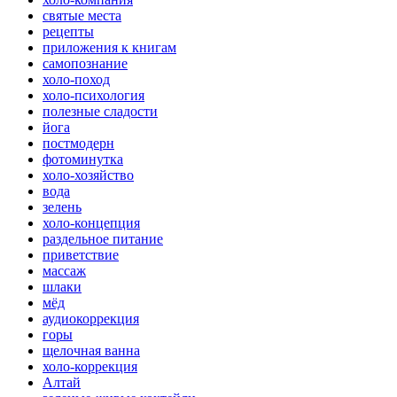
святые места
рецепты
приложения к книгам
самопознание
холо-поход
холо-психология
полезные сладости
йога
постмодерн
фотоминутка
холо-хозяйство
вода
зелень
холо-концепция
раздельное питание
приветствие
массаж
шлаки
мёд
аудиокоррекция
горы
щелочная ванна
холо-коррекция
Алтай