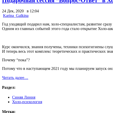
Подарочная сессия “Вопрос-Ответ” в Х
24 Дек, 2020 в 12:04
Karina_Galkina
Год уходящий подарил нам, холо-специалистам, развитие сраз
Одним из главных событий этого года стало открытие Холо-ш
Курс окончился, знания получены, техники психогигиены слу
И теперь весь этот комплекс теоретических и практических зн
Почему “пока”?
Потому что в наступающем 2021 году мы планируем запуск онл
Читать далее…
Раздел:
Синяя Линия
Холо-психология
Метки: