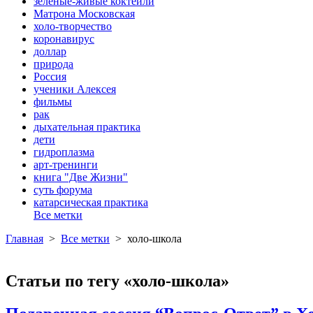
зеленые-живые коктейли
Матрона Московская
холо-творчество
коронавирус
доллар
природа
Россия
ученики Алексея
фильмы
рак
дыхательная практика
дети
гидроплазма
арт-тренинги
книга "Две Жизни"
суть форума
катарсическая практика
Все метки
Главная
>
Все метки
>
холо-школа
Статьи по тегу «холо-школа»