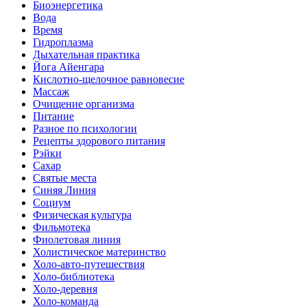
Биоэнергетика
Вода
Время
Гидроплазма
Дыхательная практика
Йога Айенгара
Кислотно-щелочное равновесие
Массаж
Очищение организма
Питание
Разное по психологии
Рецепты здорового питания
Рэйки
Сахар
Святые места
Синяя Линия
Социум
Физическая культура
Фильмотека
Фиолетовая линия
Холистическое материнство
Холо-авто-путешествия
Холо-библиотека
Холо-деревня
Холо-команда