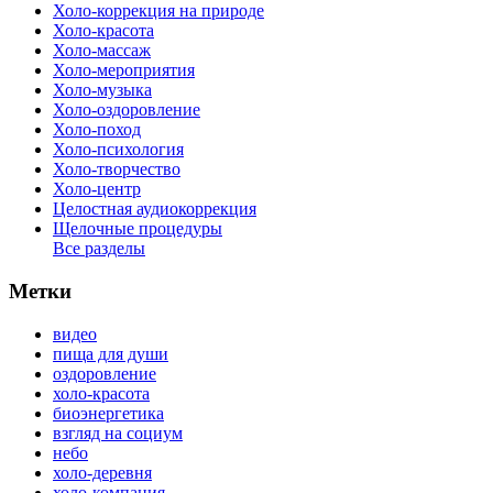
Холо-коррекция на природе
Холо-красота
Холо-массаж
Холо-мероприятия
Холо-музыка
Холо-оздоровление
Холо-поход
Холо-психология
Холо-творчество
Холо-центр
Целостная аудиокоррекция
Щелочные процедуры
Все разделы
Метки
видео
пища для души
оздоровление
холо-красота
биоэнергетика
взгляд на социум
небо
холо-деревня
холо-компания