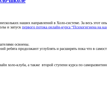
оло-школе
у нескольких наших направлений в Холо-системе. За весь этот
колы и запуск
первого потока онлайн-курса “Психогигиена на к
шателями освоены.
аний ребята продолжают углублять и расширять пока что в самос
айн холо-клуба, а также второй ступени курса по саморазвитию