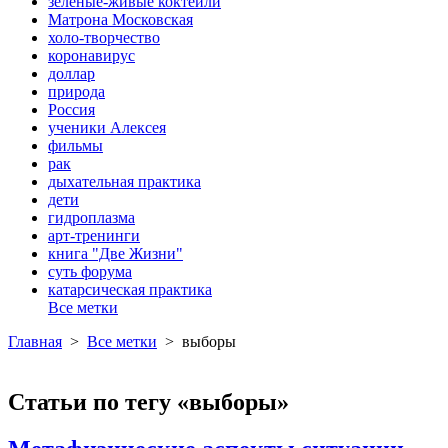
зеленые-живые коктейли
Матрона Московская
холо-творчество
коронавирус
доллар
природа
Россия
ученики Алексея
фильмы
рак
дыхательная практика
дети
гидроплазма
арт-тренинги
книга "Две Жизни"
суть форума
катарсическая практика
Все метки
Главная
>
Все метки
>
выборы
Статьи по тегу «выборы»