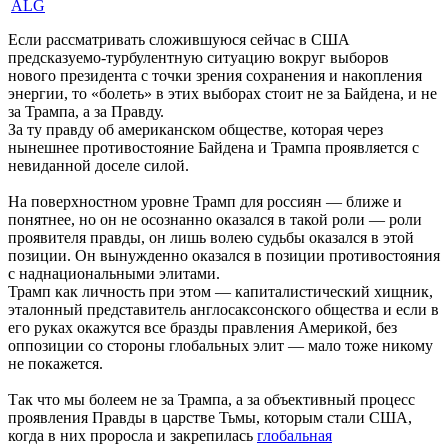
ALG
Если рассматривать сложившуюся сейчас в США
предсказуемо-турбулентную ситуацию вокруг выборов
нового президента с точки зрения сохранения и накопления
энергии, то «болеть» в этих выборах стоит не за Байдена, и не
за Трампа, а за Правду.
За ту правду об американском обществе, которая через
нынешнее противостояние Байдена и Трампа проявляется с
невиданной доселе силой.
На поверхностном уровне Трамп для россиян — ближе и
понятнее, но он не осознанно оказался в такой роли — роли
проявителя правды, он лишь волею судьбы оказался в этой
позиции. Он вынужденно оказался в позиции противостояния
с наднациональными элитами.
Трамп как личность при этом — капиталистический хищник,
эталонный представитель англосаксонского общества и если в
его руках окажутся все бразды правления Америкой, без
оппозиции со стороны глобальных элит — мало тоже никому
не покажется.
Так что мы болеем не за Трампа, а за объективный процесс
проявления Правды в царстве Тьмы, которым стали США,
когда в них проросла и закрепилась
глобальная