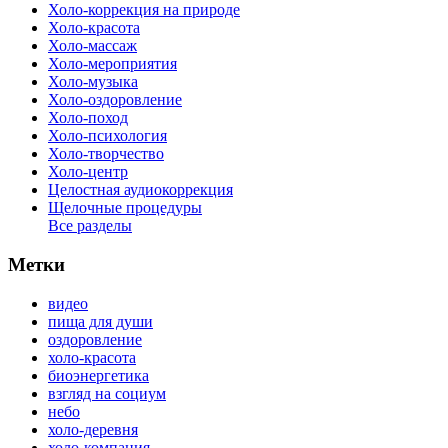
Холо-коррекция на природе
Холо-красота
Холо-массаж
Холо-мероприятия
Холо-музыка
Холо-оздоровление
Холо-поход
Холо-психология
Холо-творчество
Холо-центр
Целостная аудиокоррекция
Щелочные процедуры
Все разделы
Метки
видео
пища для души
оздоровление
холо-красота
биоэнергетика
взгляд на социум
небо
холо-деревня
холо-компания