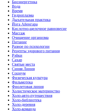
Биоэнергетика
Вода
Время
Гидроплазма
Дыхательная практика
Йога Айенгара
Кислотно-щелочное равновесие
Массаж
Очищение организма
Питание
Разное по психологии
Рецепты здорового питания
Рэйки
Сахар
Святые места
Синяя Линия
Социум
Физическая культура
Фильмотека
Фиолетовая линия
Холистическое материнство
Холо-авто-путешествия
Холо-библиотека
Холо-деревня
Холо-команда