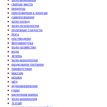
святые места
рецепты
приложения к книгам
самопознание
холо-поход
холо-психология
полезные сладости
йога
постмодерн
фотоминутка
холо-хозяйство
вода
зелень
холо-концепция
раздельное питание
приветствие
массаж
шлаки
мёд
аудиокоррекция
горы
щелочная ванна
холо-коррекция
Алтай