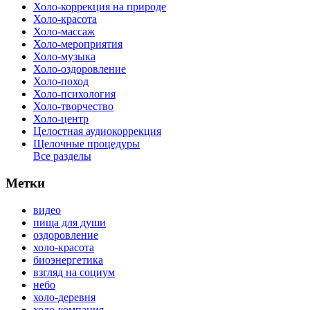
Холо-коррекция на природе
Холо-красота
Холо-массаж
Холо-мероприятия
Холо-музыка
Холо-оздоровление
Холо-поход
Холо-психология
Холо-творчество
Холо-центр
Целостная аудиокоррекция
Щелочные процедуры
Все разделы
Метки
видео
пища для души
оздоровление
холо-красота
биоэнергетика
взгляд на социум
небо
холо-деревня
холо-компания