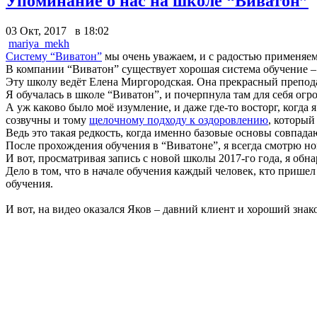
Упоминание о нас на школе “Виватон”
03 Окт, 2017 в 18:02
mariya_mekh
Систему “Виватон”
мы очень уважаем, и с радостью применяем
В компании “Виватон” существует хорошая система обучение –
Эту школу ведёт Елена Миргородская. Она прекрасный препода
Я обучалась в школе “Виватон”, и почерпнула там для себя ог
А уж каково было моё изумление, и даже где-то восторг, когда
созвучны и тому
щелочному подходу к оздоровлению
, который
Ведь это такая редкость, когда именно базовые основы совпадаю
После прохождения обучения в “Виватоне”, я всегда смотрю н
И вот, просматривая запись с новой школы 2017-го года, я обна
Дело в том, что в начале обучения каждый человек, кто пришел 
обучения.
И вот, на видео оказался Яков – давний клиент и хороший знак