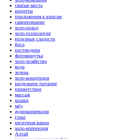
святые места
рецепты
приложения к книгам
самопознание
холо-поход
холо-психология
полезные сладости
йога
постмодерн
фотоминутка
холо-хозяйство
вода
зелень
холо-концепция
раздельное питание
приветствие
массаж
шлаки
мёд
аудиокоррекция
горы
щелочная ванна
холо-коррекция
Алтай