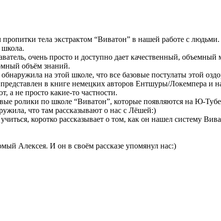
 пропитки тела экстрактом “Виватон” в нашей работе с людьми
 школа.
ватель, очень просто и доступно дает качественный, объемный 
ромный объём знаний.
 я обнаружила на этой школе, что все базовые постулаты этой о
 представлен в книге немецких авторов Ентшуры/Локемпера и н
т, а не просто какие-то частности.
овые ролики по школе “Виватон”, которые появляются на Ю-Туб
ружила, что там рассказывают о нас с Лёшей:)
учиться, коротко рассказывает о том, как он нашел систему Виват
омый Алексея. И он в своём рассказе упомянул нас:)