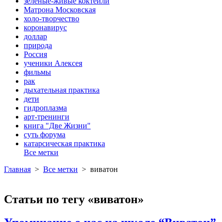
зеленые-живые коктейли
Матрона Московская
холо-творчество
коронавирус
доллар
природа
Россия
ученики Алексея
фильмы
рак
дыхательная практика
дети
гидроплазма
арт-тренинги
книга "Две Жизни"
суть форума
катарсическая практика
Все метки
Главная
>
Все метки
>
виватон
Статьи по тегу «виватон»