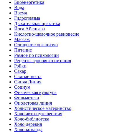
Биоэнергетика
Вода
Время
Гидроплазма
Дыхательная практика
Йога Айенгара
Кислотно-щелочное равновесие
Массаж
Очищение организма
Питание
Разное по психологии
Рецепты здорового питания
Рэйки
Сахар
Святые места
Синяя Линия
Социум
Физическая культура
Фильмотека
Фиолетовая линия
Холистическое материнство
Холо-авто-путешествия
Холо-библиотека
Холо-деревня
Холо-команда