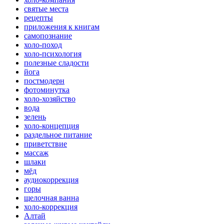
святые места
рецепты
приложения к книгам
самопознание
холо-поход
холо-психология
полезные сладости
йога
постмодерн
фотоминутка
холо-хозяйство
вода
зелень
холо-концепция
раздельное питание
приветствие
массаж
шлаки
мёд
аудиокоррекция
горы
щелочная ванна
холо-коррекция
Алтай