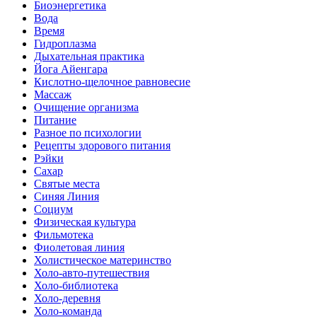
Биоэнергетика
Вода
Время
Гидроплазма
Дыхательная практика
Йога Айенгара
Кислотно-щелочное равновесие
Массаж
Очищение организма
Питание
Разное по психологии
Рецепты здорового питания
Рэйки
Сахар
Святые места
Синяя Линия
Социум
Физическая культура
Фильмотека
Фиолетовая линия
Холистическое материнство
Холо-авто-путешествия
Холо-библиотека
Холо-деревня
Холо-команда