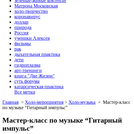
зеленые-живые коктейли
Матрона Московская
холо-творчество
коронавирус
доллар
природа
Россия
ученики Алексея
фильмы
рак
дыхательная практика
дети
гидроплазма
арт-тренинги
книга "Две Жизни"
суть форума
катарсическая практика
Все метки
Главная
>
Холо-мероприятия
>
Холо-музыка
>
Мастер-класс
по музыке “Гитарный импульс”
Мастер-класс по музыке “Гитарный
импульс”