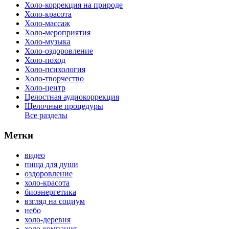
Холо-коррекция на природе
Холо-красота
Холо-массаж
Холо-мероприятия
Холо-музыка
Холо-оздоровление
Холо-поход
Холо-психология
Холо-творчество
Холо-центр
Целостная аудиокоррекция
Щелочные процедуры
Все разделы
Метки
видео
пища для души
оздоровление
холо-красота
биоэнергетика
взгляд на социум
небо
холо-деревня
холо-компания