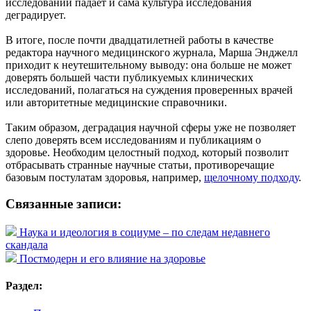
исследований падает и сама культура исследования
деградирует.
В итоге, после почти двадцатилетней работы в качестве
редактора научного медицинского журнала, Марша Энджелл
приходит к неутешительному выводу: она больше не может
доверять большей части публикуемых клинических
исследований, полагаться на суждения проверенных врачей
или авторитетные медицинские справочники.
Таким образом, деградация научной сферы уже не позволяет
слепо доверять всем исследованиям и публикациям о
здоровье. Необходим целостный подход, который позволит
отбрасывать странные научные статьи, противоречащие
базовым постулатам здоровья, например,
щелочному подходу
.
Связанные записи:
Наука и идеология в социуме – по следам недавнего
скандала
Постмодерн и его влияние на здоровье
Раздел: