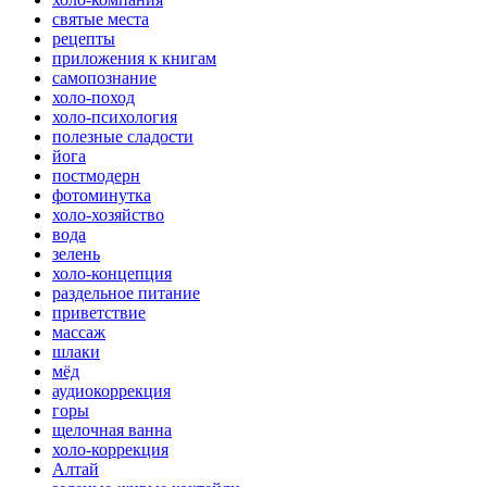
святые места
рецепты
приложения к книгам
самопознание
холо-поход
холо-психология
полезные сладости
йога
постмодерн
фотоминутка
холо-хозяйство
вода
зелень
холо-концепция
раздельное питание
приветствие
массаж
шлаки
мёд
аудиокоррекция
горы
щелочная ванна
холо-коррекция
Алтай