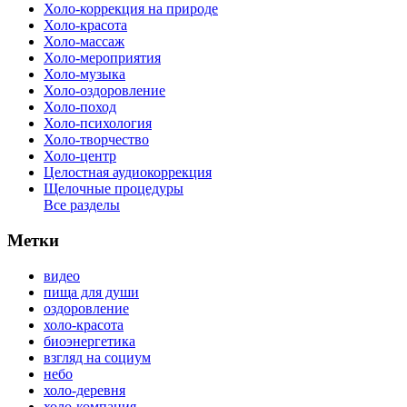
Холо-коррекция на природе
Холо-красота
Холо-массаж
Холо-мероприятия
Холо-музыка
Холо-оздоровление
Холо-поход
Холо-психология
Холо-творчество
Холо-центр
Целостная аудиокоррекция
Щелочные процедуры
Все разделы
Метки
видео
пища для души
оздоровление
холо-красота
биоэнергетика
взгляд на социум
небо
холо-деревня
холо-компания