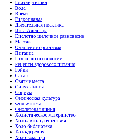
Биоэнергетика
Вода
Время
Гидроплазма
Дыхательная практика
Йога Айенгара
Кислотно-щелочное равновесие
Массаж
Очищение организма
Питание
Разное по психологии
Рецепты здорового питания
Рэйки
Сахар
Святые места
Синяя Линия
Социум
Физическая культура
Фильмотека
Фиолетовая линия
Холистическое материнство
Холо-авто-путешествия
Холо-библиотека
Холо-деревня
Холо-команда