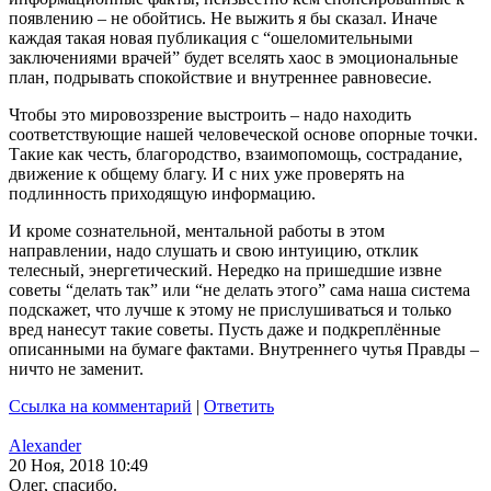
появлению – не обойтись. Не выжить я бы сказал. Иначе
каждая такая новая публикация с “ошеломительными
заключениями врачей” будет вселять хаос в эмоциональные
план, подрывать спокойствие и внутреннее равновесие.
Чтобы это мировоззрение выстроить – надо находить
соответствующие нашей человеческой основе опорные точки.
Такие как честь, благородство, взаимопомощь, сострадание,
движение к общему благу. И с них уже проверять на
подлинность приходящую информацию.
И кроме сознательной, ментальной работы в этом
направлении, надо слушать и свою интуицию, отклик
телесный, энергетический. Нередко на пришедшие извне
советы “делать так” или “не делать этого” сама наша система
подскажет, что лучше к этому не прислушиваться и только
вред нанесут такие советы. Пусть даже и подкреплённые
описанными на бумаге фактами. Внутреннего чутья Правды –
ничто не заменит.
Ссылка на комментарий
|
Ответить
Alexander
20 Ноя, 2018 10:49
Олег, спасибо.