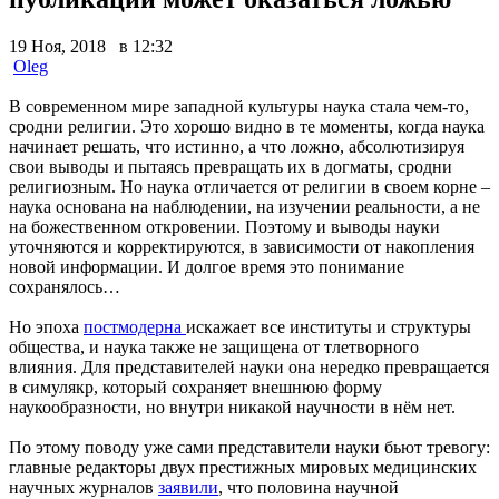
19 Ноя, 2018 в 12:32
Oleg
В современном мире западной культуры наука стала чем-то,
сродни религии. Это хорошо видно в те моменты, когда наука
начинает решать, что истинно, а что ложно, абсолютизируя
свои выводы и пытаясь превращать их в догматы, сродни
религиозным. Но наука отличается от религии в своем корне –
наука основана на наблюдении, на изучении реальности, а не
на божественном откровении. Поэтому и выводы науки
уточняются и корректируются, в зависимости от накопления
новой информации. И долгое время это понимание
сохранялось…
Но эпоха
постмодерна
искажает все институты и структуры
общества, и наука также не защищена от тлетворного
влияния. Для представителей науки она нередко превращается
в симулякр, который сохраняет внешнюю форму
наукообразности, но внутри никакой научности в нём нет.
По этому поводу уже сами представители науки бьют тревогу:
главные редакторы двух престижных мировых медицинских
научных журналов
заявили
, что половина научной