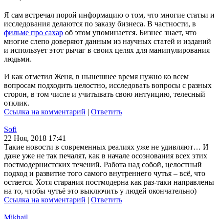
Я сам встречал порой информацию о том, что многие статьи и
исследования делаются по заказу бизнеса. В частности, в
фильме про сахар
об этом упоминается. Бизнес знает, что
многие слепо доверяют данным из научных статей и изданий
и использует этот рычаг в своих целях для манипулирования
людьми.
И как отметил Женя, в нынешнее время нужно ко всем
вопросам подходить целостно, исследовать вопросы с разных
сторон, в том числе и учитывать свою интуицию, телесный
отклик.
Ссылка на комментарий
|
Ответить
Sofi
22 Ноя, 2018 17:41
Такие новости в современных реалиях уже не удивляют… И
даже уже не так печалят, как в начале осознования всех этих
постмодернистских течений. Работа над собой, целостный
подход и развитие того самого внутреннего чутья – всё, что
остается. Хотя старания постмодерна как раз-таки направлены
на то, чтобы чутьё это выключить у людей окончательно)
Ссылка на комментарий
|
Ответить
Mikhail