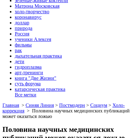
зеленые-живые коктейли
Матрона Московская
холо-творчество
коронавирус
доллар
природа
Россия
ученики Алексея
фильмы
рак
дыхательная практика
дети
гидроплазма
арт-тренинги
книга "Две Жизни"
суть форума
катарсическая практика
Все метки
Главная
>
Синяя Линия
>
Постмодерн
>
Социум
>
Холо-
коррекция
>
Половина научных медицинских публикаций
может оказаться ложью
Половина научных медицинских
публикаций может оказаться ложью