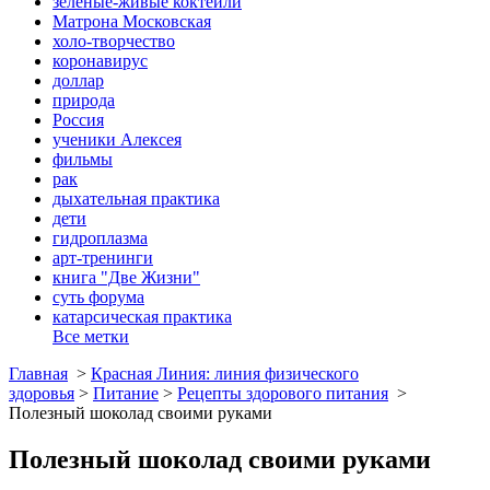
зеленые-живые коктейли
Матрона Московская
холо-творчество
коронавирус
доллар
природа
Россия
ученики Алексея
фильмы
рак
дыхательная практика
дети
гидроплазма
арт-тренинги
книга "Две Жизни"
суть форума
катарсическая практика
Все метки
Главная
>
Красная Линия: линия физического
здоровья
>
Питание
>
Рецепты здорового питания
>
Полезный шоколад своими руками
Полезный шоколад своими руками