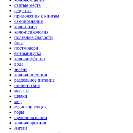
святые места
рецепты
приложения к книгам
самопознание
холо-поход
холо-психология
полезные сладости
йога
постмодерн
фотоминутка
холо-хозяйство
вода
зелень
холо-концепция
раздельное питание
приветствие
массаж
шлаки
мёд
аудиокоррекция
горы
щелочная ванна
холо-коррекция
Алтай