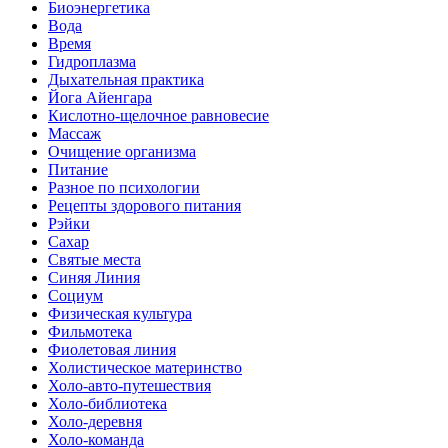
Биоэнергетика
Вода
Время
Гидроплазма
Дыхательная практика
Йога Айенгара
Кислотно-щелочное равновесие
Массаж
Очищение организма
Питание
Разное по психологии
Рецепты здорового питания
Рэйки
Сахар
Святые места
Синяя Линия
Социум
Физическая культура
Фильмотека
Фиолетовая линия
Холистическое материнство
Холо-авто-путешествия
Холо-библиотека
Холо-деревня
Холо-команда