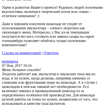
Удачи в развитии Вашего проекта! Радовать людей полезными
вкусностями, включая в творческий поток всю семью –
отличное начинание! :)
Даже в хорошем покупном шоколаде не уходят от
использования эмульгатора – соевого лецитина как
связующего звена. Интересно, у Вас из-за темперации
получается без него готовить или замена сахара на сироп
топинамбура позволяет обойтись только полезными
компонентами?
Ссылка на комментарий
|
Ответить
iermolaeva
07 Ноя, 2017 16:16
Женя, большое спасибо!
Лецитин работает как эмульгатор в эмульсиях типа масло-
вода, и он нужен, когда делаешь, например начинки со
сливками или фруктовыми пюре на шоколаде. А в случае с
шоколадом в нём как таковой нет необходимости. Его
включают именно в промышленный шоколад из за
определённых особенностей производства. Для шоколада
ручной работы он точно не нужен, независимо от того, что
использовать в качестве подсластителя.