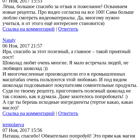
07 Ноя, 2017 15:53
Лёша, большое спасибо за отзыв и пожелание! Осваиваем
новые рецепты. Про видео согласна на все 100! Сама больше
люблю смотреть видеоматериалы. Да, многому нужно
учиться, и от этого ещё интереснее становится)
Ссылка на комментарий
|
Ответить
Nataly
06 Ноя, 2017 21:57
Ира, спасибо за этот полезный, а главное – такой приятный
пост!
Шоколад любят очень многие. Я мало встречала людей, не
любящих шоколад :))
И многочисленные производители его в промышленных
масштабах очень пользуются этой любовью. И под видом
шоколада подсовывают покупателям сомнительные продукты.
Судя по твоему рецепту, приготовить полезный шоколад не
так сложно, как я думала. Даже захотелось попробовать! :)
А где ты берешь исходные ингредиенты (тертое какао, какао
масло)?
Ссылка на комментарий
|
Ответить
iermolaeva
07 Ноя, 2017 15:56
Наташа, спасибо! Обязательно попробуй! Это прям как магия