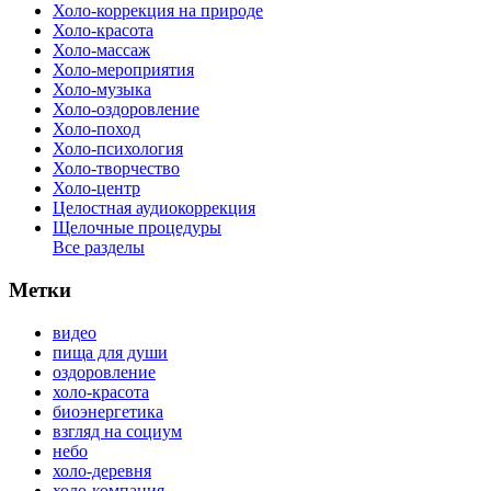
Холо-коррекция на природе
Холо-красота
Холо-массаж
Холо-мероприятия
Холо-музыка
Холо-оздоровление
Холо-поход
Холо-психология
Холо-творчество
Холо-центр
Целостная аудиокоррекция
Щелочные процедуры
Все разделы
Метки
видео
пища для души
оздоровление
холо-красота
биоэнергетика
взгляд на социум
небо
холо-деревня
холо-компания