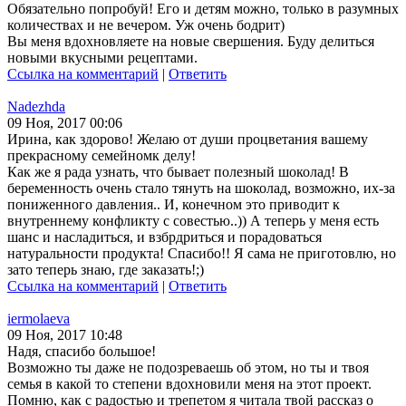
Обязательно попробуй! Его и детям можно, только в разумных
количествах и не вечером. Уж очень бодрит)
Вы меня вдохновляете на новые свершения. Буду делиться
новыми вкусными рецептами.
Ссылка на комментарий
|
Ответить
Nadezhda
09 Ноя, 2017 00:06
Ирина, как здорово! Желаю от души процветания вашему
прекрасному семейномк делу!
Как же я рада узнать, что бывает полезный шоколад! В
беременность очень стало тянуть на шоколад, возможно, их-за
пониженного давления.. И, конечном это приводит к
внутреннему конфликту с совестью..)) А теперь у меня есть
шанс и насладиться, и взбрдриться и порадоваться
натуральности продукта! Спасибо!! Я сама не приготовлю, но
зато теперь знаю, где заказать!;)
Ссылка на комментарий
|
Ответить
iermolaeva
09 Ноя, 2017 10:48
Надя, спасибо большое!
Возможно ты даже не подозреваешь об этом, но ты и твоя
семья в какой то степени вдохновили меня на этот проект.
Помню, как с радостью и трепетом я читала твой рассказ о