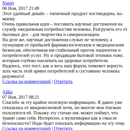
Nataly
06 Ноя, 2017 21:49
Этот удобный девайс – типичный продукт постмодерна, по-
моему.
Очень правильная идея – поставить научные достижения на
службу ежедневным потребностям человека. Разгрузить его от
бытовых дел – для творчества и самореализации.
На деле же, научные достижения служат не человеку, а
пухнущим от прибылей фармакологическим и медицинским
бизнесам, обеспечивая им стабильный приток пациентов и
потребителей услуг. Ну и продавцам бытовой техники тоже,
которым глубоко наплевать на здоровье потребителя.
Надеюсь, этот пост, как и весь наш форум, поможет вернуть
хоть часть этой армии потребителей к состоянию человека
разумного!
Ссылка на комментарий
|
Ответить
Alika
07 Ноя, 2017 08:21
Спасибо за эту крайне полезную информацию. Я давно уже
отказалась от микроволновой печи, но многие мои близкие
пользуются ей. Покажу эту статью им- может поймут, что
травят сами себя. Интересно, а мультиварки как в смысле
безопасности? Надо будет поискать информацию на эту тему.
Ссылка на комментарий
|
Ответить