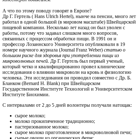
А что по этому поводу говорят в Европе?
Др Г. Гертель ( Hans Ulrich Hertel), нынче на пенсии, много лет
работал в одной большой (в мировом масштабе) Швейцарской
пищевой компании. Несколько лет назад он был уволен с
работы, потому что задавал слишком много вопросов,
связанных с процессом обработки пищи. В 1991 он и
профессор Лозаннского Университета опубликовали в 19
номере научного журнала (Journal Franz Weber)
статью о
большом риске для здоровья при употреблении пищи из
микроволновых печей.
Др Г. Гертель был первый ученый,
который четко и квалифицированно провел клинические
исследования о влиянии микроволн на кровь и физиoлогию
человека. Эти исследования он проводил совместно с Др. Б.
Бланком (Bernard H. Blank) при Швейцарском
Государственном Институте Технологий и Университетском
Институте Биохимии.
С интервалами от 2 до 5 дней волонтеры получали натощак:
сырое молоко;
молоко прокипяченное традиционно;
пастеризованное молоко;
сырое молоко приготовленное в микроволновой печи;
сырые овощи из органических ферм;