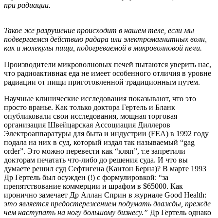
при радиации.
Такое же разрушение проиcxодит в нашем теле, если мы
подвергаемся действию радара или электромагнитных волн,
как и молекулы пищи, подогреваемой в микроволновой печи.
Производители микроволновых печей пытаются уверить нас,
что радиоактивная еда не имеет особенного отличия в уровне
радиации от пищи приготовленной традиционным путем.
Научные клинические исследования показывают, что это
просто вранье. Как только доктора Гертель и Бланк
опубликовали свои исследования, мощная торговая
организация Швейцарская Ассоциация Диллеров
Электроаппаратуры для быта и индустрии (FEA) в 1992 году
подала на них в суд, который издал так называемый “gag
order”. Это можно перевести как “кляп”, т.е запретили
докторам печатать что-либо до решения суда. И что вы
думаете решил суд Сефтигена (Кантон Берна)? В марте 1993
Др Гертель был осужден (!) с формулировкой: “за
препятствование коммерции и шрафом в $65000. Как
иронично замечает Др Аллан Сприн в журнале Good Health:
это является предостережением подумать дважды, прежде
чем наступать на ногу большому бизнесу.”
Др Гертель однако