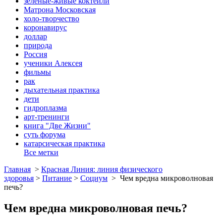
зеленые-живые коктейли
Матрона Московская
холо-творчество
коронавирус
доллар
природа
Россия
ученики Алексея
фильмы
рак
дыхательная практика
дети
гидроплазма
арт-тренинги
книга "Две Жизни"
суть форума
катарсическая практика
Все метки
Главная
>
Красная Линия: линия физического
здоровья
>
Питание
>
Социум
>
Чем вредна микроволновая
печь?
Чем вредна микроволновая печь?