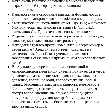
Даже очень короткое облучение в микроволновой печи
сырых овощей превращает их алкалоиды в
канцерогены;
Канцерогенные свободные радикалы формируются в
растениях в микроволновке, особенно в корнеплодах;
Уменьшается ценность пищи от 60% до 90%; – Исчезает
биологическая активность витамина В (complex),
витаминов С и Е, также во многих минералах;
Разрушаются в разной степени в растениях алкалоиды,
глюкозиды, галактозиды и нитрилозиды;
Деградация нуклео-протеинов в мясе. Роберт Беккер в
своей книге “Электричество тела”, ссылаясь на
исследования Российских ученых, описывает
заболевания связанные с применением микроволновых
печей.
В результате употребления приготовленной в
микроволновой печи пищи сначала понижается пульс и
давление, а затем возникает нервозность, повышенное
давление, головные боли, головокружение, боль в
глазах, бессонница, раздражительность, нервозность,
боли в желудке, неспособность концентрироваться,
потеря волос, увеличение случаев аппендицитов,
катаракты, репродуктивные проблемы, рак. Эти
xронические симптомы обостряются при стрессах и
заболеваниях сердца.