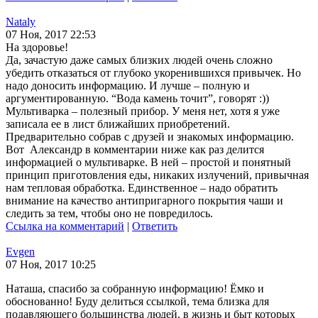
Nataly
07 Ноя, 2017 22:53
На здоровье!
Да, зачастую даже самых близких людей очень сложно
убедить отказаться от глубоко укоренившихся привычек. Но
надо доносить информацию. И лучше – полную и
аргументированную. “Вода камень точит”, говорят :))
Мультиварка – полезный прибор. У меня нет, хотя я уже
записала ее в лист ближайших приобретений.
Предварительно собрав с друзей и знакомых информацию.
Вот Александр в комментарии ниже как раз делится
информацией о мультиварке. В ней – простой и понятный
принцип приготовления еды, никаких излучений, привычная
нам тепловая обработка. Единственное – надо обратить
внимание на качество антипригарного покрытия чаши и
следить за тем, чтобы оно не повредилось.
Ссылка на комментарий
|
Ответить
Evgen
07 Ноя, 2017 10:25
Наташа, спасибо за собранную информацию! Ёмко и
обоснованно! Буду делиться ссылкой, тема близка для
подавляющего большинства людей, в жизнь и быт которых