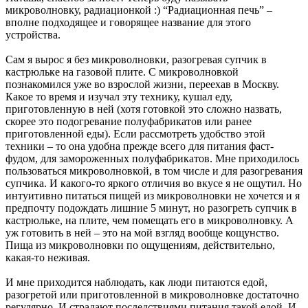
микроволновку, радиационкой :) “Радиационная печь” –
вполне подходящее и говорящее название для этого
устройства.
Сам я вырос я без микроволновки, разогревая супчик в
кастрюльке на газовой плите. С микроволновкой
познакомился уже во взрослой жизни, переехав в Москву.
Какое то время и изучал эту технику, кушал еду,
приготовленную в ней (хотя готовкой это сложно назвать,
скорее это подогревание полуфабрикатов или ранее
приготовленной еды). Если рассмотреть удобство этой
техники – то она удобна прежде всего для питания фаст-
фудом, для замороженных полуфабрикатов. Мне приходилось
пользоваться микроволновкой, в том числе и для разогревания
супчика. И какого-то яркого отличия во вкусе я не ощутил. Но
интуитивно питаться пищей из микроволновки не хочется и я
предпочту подождать лишние 5 минут, но разогреть супчик в
кастрюльке, на плите, чем помещать его в микроволновку. А
уж готовить в ней – это на мой взгляд вообще кощунство.
Пища из микроволновки по ощущениям, действительно,
какая-то неживая.
И мне приходится наблюдать, как люди питаются едой,
разогретой или приготовленной в микроволновке достаточно
регулярно. И страдают последствиями питания такой едой. И