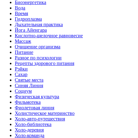
Биоэнергетика
Вода
Время
Гидроплазма
Дыхательная практика
Йога Айенгара
Кислотно-щелочное равновесие
Массаж
Очищение организма
Питание
Разное по психологии
Рецепты здорового питания
Рэйки
Сахар
Святые места
Синяя Линия
Социум
Физическая культура
Фильмотека
Фиолетовая линия
Холистическое материнство
Холо-авто-путешествия
Холо-библиотека
Холо-деревня
Холо-команда