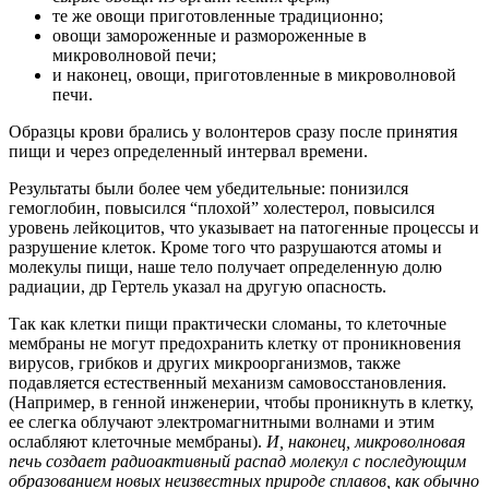
те же овощи приготовленные традиционно;
овощи замороженные и размороженные в
микроволновой печи;
и наконец, овощи, приготовленные в микроволновой
печи.
Образцы крови брались у волонтеров сразу после принятия
пищи и через определенный интервал времени.
Результаты были более чем убедительные: понизился
гемоглобин, повысился “плохой” холестерол, повысился
уровень лейкоцитов, что указывает на патогенные процессы и
разрушение клеток. Кроме того что разрушаются атомы и
молекулы пищи, наше тело получает определенную долю
радиации, др Гертель указал на другую опасность.
Так как клетки пищи практически сломаны, то клеточные
мембраны не могут предохранить клетку от проникновения
вирусов, грибков и других микроорганизмов, также
подавляется естественный механизм самовосстановления.
(Например, в генной инженерии, чтобы проникнуть в клетку,
ее слегка облучают электромагнитными волнами и этим
ослабляют клеточные мембраны).
И, наконец, микроволновая
печь создает радиоактивный распад молекул с последующим
образованием новых неизвестных природе сплавов, как обычно