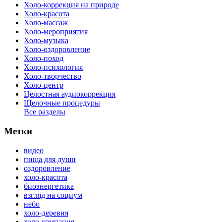
Холо-коррекция на природе
Холо-красота
Холо-массаж
Холо-мероприятия
Холо-музыка
Холо-оздоровление
Холо-поход
Холо-психология
Холо-творчество
Холо-центр
Целостная аудиокоррекция
Щелочные процедуры
Все разделы
Метки
видео
пища для души
оздоровление
холо-красота
биоэнергетика
взгляд на социум
небо
холо-деревня
холо-компания