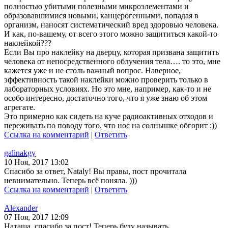
полностью убитыми полезными микроэлементами и
образовавшимися новыми, канцерогенными, попадая в
организм, наносят систематический вред здоровью человека.
И как, по-вашему, от всего этого можно защититься какой-то
наклейкой???
Если Вы про наклейку на дверцу, которая призвана защитить
человека от непосредственного облучения тела…. то это, мне
кажется уже и не столь важный вопрос. Наверное,
эффективность такой наклейки можно проверить только в
лабораторных условиях. Но это мне, например, как-то и не
особо интересно, достаточно того, что я уже знаю об этом
агрегате.
Это примерно как сидеть на куче радиоактивных отходов и
переживать по поводу того, что нос на солнышке обгорит :))
Ссылка на комментарий
|
Ответить
galinakgy
10 Ноя, 2017 13:02
Спасибо за ответ, Nataly! Вы правы, пост прочитала
невнимательно. Теперь всё поняла. )))
Ссылка на комментарий
|
Ответить
Alexander
07 Ноя, 2017 12:09
Наташа, спасибо за пост! Теперь буду называть