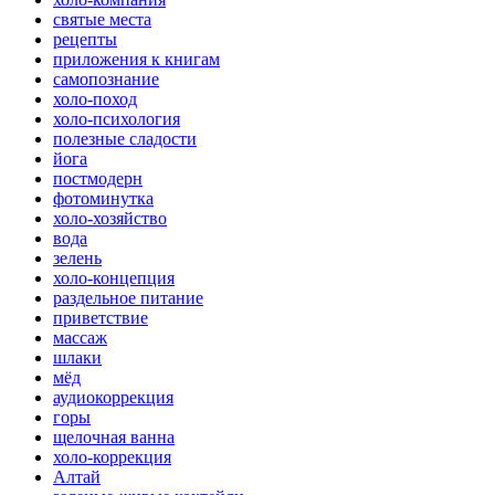
святые места
рецепты
приложения к книгам
самопознание
холо-поход
холо-психология
полезные сладости
йога
постмодерн
фотоминутка
холо-хозяйство
вода
зелень
холо-концепция
раздельное питание
приветствие
массаж
шлаки
мёд
аудиокоррекция
горы
щелочная ванна
холо-коррекция
Алтай