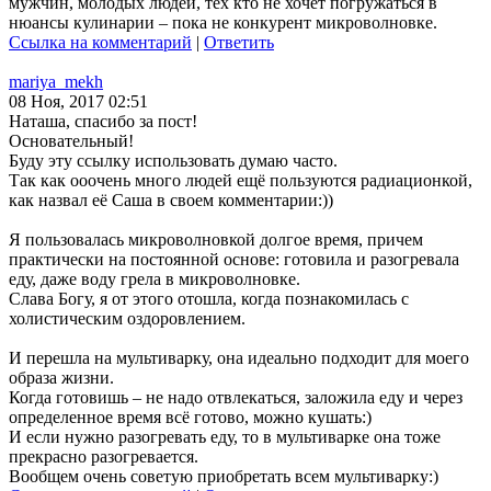
мужчин, молодых людей, тех кто не хочет погружаться в
нюансы кулинарии – пока не конкурент микроволновке.
Ссылка на комментарий
|
Ответить
mariya_mekh
08 Ноя, 2017 02:51
Наташа, спасибо за пост!
Основательный!
Буду эту ссылку использовать думаю часто.
Так как ооочень много людей ещё пользуются радиационкой,
как назвал её Саша в своем комментарии:))
Я пользовалась микроволновкой долгое время, причем
практически на постоянной основе: готовила и разогревала
еду, даже воду грела в микроволновке.
Слава Богу, я от этого отошла, когда познакомилась с
холистическим оздоровлением.
И перешла на мультиварку, она идеально подходит для моего
образа жизни.
Когда готовишь – не надо отвлекаться, заложила еду и через
определенное время всё готово, можно кушать:)
И если нужно разогревать еду, то в мультиварке она тоже
прекрасно разогревается.
Вообщем очень советую приобретать всем мультиварку:)