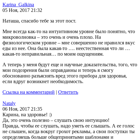
Karina_Galkina
05 Ноя, 2017 21:32
Наташа, спасибо тебе за этот пост.
Мне всегда как-то на интуитивном уровне было понятно, что
микроволновка – это очень и очень плохо. На
физиологическом уровне – мне совершенно не нравился вкус
еды из нее. Она была какая-то …. неестественная что ли …
какая-то неправильная… по моим ощущениям.
А теперь у меня будут еще и научные доказательства, того, что
мои подозрения были оправданны и теперь я смогу
обоснованно разъяснять вред этого прибора для здоровья,
если вдруг возникнет необходимость.
Ссылка на комментарий
|
Ответить
Nataly
06 Ноя, 2017 21:35
Карина, на здоровье! :)
Да, это очень полезно – слушать свою интуицию!
Правда, чтобы ее слушать, надо уметь ее слышать. А ее голос
не слышен, когда вокруг грохот рекламы, а свои поступки ты
определяешь больше общепринятыми шаблонами и