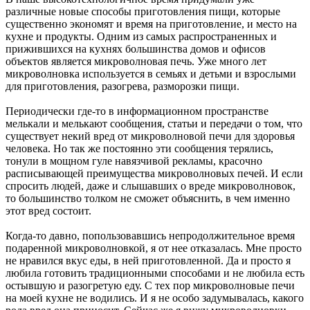
различные новые способы приготовления пищи, которые
существенно экономят и время на приготовление, и место на
кухне и продукты. Одним из самых распространенных и
прижившихся на кухнях большинства домов и офисов
объектов является микроволновая печь. Уже много лет
микроволновка используется в семьях и детьми и взрослыми
для приготовления, разогрева, разморозки пищи.
Периодически где-то в информационном пространстве
мелькали и мелькают сообщения, статьи и передачи о том, что
существует некий вред от микроволновой печи для здоровья
человека. Но так же постоянно эти сообщения терялись,
тонули в мощном гуле навязчивой рекламы, красочно
расписывающей преимущества микроволновых печей. И если
спросить людей, даже и слышавших о вреде микроволновок,
то большинство толком не сможет объяснить, в чем именно
этот вред состоит.
Когда-то давно, попользовавшись непродолжительное время
подаренной микроволновкой, я от нее отказалась. Мне просто
не нравился вкус еды, в ней приготовленной. Да и просто я
любила готовить традиционными способами и не любила есть
остывшую и разогретую еду. С тех пор микроволновые печи
на моей кухне не водились. И я не особо задумывалась, какого