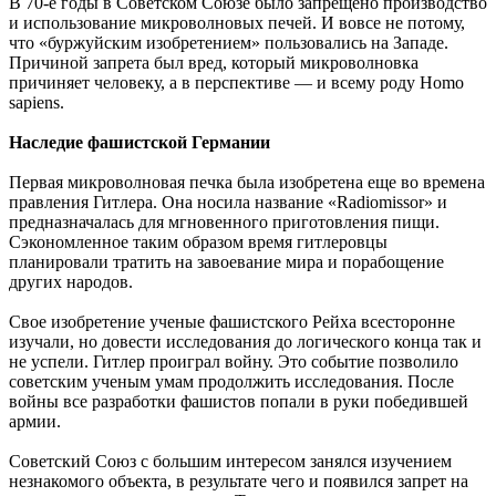
В 70-е годы в Советском Союзе было запрещено производство
и использование микроволновых печей. И вовсе не потому,
что «буржуйским изобретением» пользовались на Западе.
Причиной запрета был вред, который микроволновка
причиняет человеку, а в перспективе — и всему роду Homo
sapiens.
Наследие фашистской Германии
Первая микроволновая печка была изобретена еще во времена
правления Гитлера. Она носила название «Radiomissor» и
предназначалась для мгновенного приготовления пищи.
Сэкономленное таким образом время гитлеровцы
планировали тратить на завоевание мира и порабощение
других народов.
Свое изобретение ученые фашистского Рейха всесторонне
изучали, но довести исследования до логического конца так и
не успели. Гитлер проиграл войну. Это событие позволило
советским ученым умам продолжить исследования. После
войны все разработки фашистов попали в руки победившей
армии.
Советский Союз с большим интересом занялся изучением
незнакомого объекта, в результате чего и появился запрет на