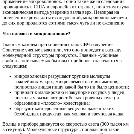
применение микроволновок. Точно такие же исследования
проводились в США и европейских странах, но в этом случае
экономическая выгода уверенно взяла верх. Невзирая на
полученные результаты исследований, микроволновые печи
до сих пор продаются сотнями тысяч чуть ли не ежедневно.
Что плохого в микроволновке?
Главным камнем преткновения стало СВЧ-излучение.
Советские ученые выяснили, что оно приводит к распаду
молекулярной структуры продуктов. Главные «убойные»
свойства описываемых бытовых приборов заключаются в
следующем:
микроволновки разрушают хрупкие молекулы
важнейших макро-, микроэлементов и витаминов,
полностью лишая пищу какой бы то ни было ценности;
приводят к малокровию и закупорке сосудов у людей,
поскольку вызывают рост белых кровяных телец и
образование «плохого» холестерина;
образуют канцерогенные вещества даже в таких
безобидных продуктах, как молоко и гречневая каша.
Волны в приборе движутся со скоростью света (300 тысяч км
в секунду). Молекулярные структуры, попадая под такой