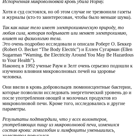
Испорченная микроволновкой кровь убила Норму.
Хотя и суд состоялся, но об этом случае не трезвонили газеты
и журналы (кто-то заинтересован, чтобы было меньше шума).
Так как наше тело имеет электрохимическую природу, то
любая сила, которая подрывает или меняет электрохимию,
влияет на физиологию тела.
Это очень подробно исследовали и описали Роберт О. Беккер
(Robert O. Becker “The Body Electric”) и Еллен Сугарман (Ellen
Sugarman “Warning, the Electricity Around You May Be Hazardous
to Your Health”).
Наконец в 1992 ученые Раум и Зелт очень серьезно подошли к
изучению влияния микроволновых печей на здоровье
человека.
Они ввели в кровь добровольцев люминисцентные бактерии,
которые позволили исследовать энергетический уровень до и
после употребления овощей и молочных продуктов из
микроволновой печи. Кроме того, исследовались и другие
параметры.
Результаты подтвердили, что у всех волонтеров,
употребляющих пищу из микроволновой печи, изменился
состав крови: гемоглобин и лимфоциты уменьшились,
холестерол повысился.