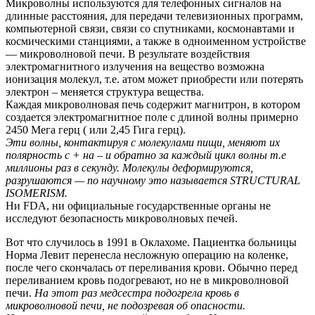
Микроволны используются для телефонных сигналов на
длинные расстояния, для передачи телевизионных программ,
компьютерной связи, связи со спутниками, космонавтами и
космическими станциями, а также в одноименном устройстве
— микроволновой печи. B результате воздействия
электромагнитного излучения на вещество возможна
ионизация молекул, т.е. атом может приобрести или потерять
электрон – меняется структура вещества.
Каждая микроволновая печь содержит магнитрон, в котором
создается электромагнитное поле с длиной волны примерно
2450 Мега герц ( или 2,45 Гига герц).
Эти волны, контактируя с молекулами пищи, меняют их
полярность с + на – и обратно за каждый цикл волны т.е
миллионы раз в секунду. Молекулы деформируются,
разрушаются — по научному это называется STRUCTURAL
ISOMERISM.
Ни FDA, ни официальные государственные органы не
исследуют безопасность микроволновых печей.
Вoт что случилось в 1991 в Оклахоме. Пациентка больницы
Норма Левит перенесла несложную операцию на коленке,
после чего скончалась от переливания крови. Обычно перед
переливанием кровь подогревают, но не в микроволновой
печи.
На этот раз медсестра подогрела кровь в
микроволновой печи, не подозревая об опасности.