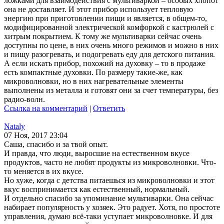
ложками для взаимодействия с мультиваркой – особых хлопот
она не доставляет. И этот прибор использует тепловую
энергию при приготовлении пищи и является, в общем-то,
модифицированной электрической комфоркой с кастрюлей с
хитрым покрытием. К тому же мультиварки сейчас очень
доступны по цене, в них очень много режимов и можно в них
и пищу разогревать, и подогревать еду для детского питания.
А если искать прибор, похожий на духовку – то в продаже
есть компактные духовки. По размеру такие-же, как
микроволновки, но в них нагревательные элементы
выполнены из металла и готовят они за счет температуры, без
радио-волн.
Ссылка на комментарий
|
Ответить
Nataly
07 Ноя, 2017 23:04
Саша, спасибо и за твой опыт.
И правда, что люди, выросшие на естественном вкусе
продуктов, часто не любят продукты из микроволновки. Что-
то меняется в их вкусе.
Но хуже, когда с детства питаешься из микроволновки и этот
вкус воспринимается как естественный, нормальный.
И отдельно спасибо за упоминание мультиварки. Она сейчас
набирает популярность у хозяек. Это радует. Хотя, по простоте
управления, думаю всё-таки уступает микроволновке. И для