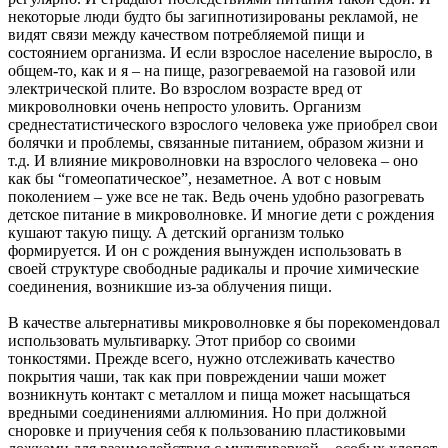
некоторые люди будто бы загипнотизированы рекламой, не
видят связи между качеством потребляемой пищи и
состоянием организма. И если взрослое население выросло, в
общем-то, как и я – на пище, разогреваемой на газовой или
электрической плите. Во взрослом возрасте вред от
микроволновки очень непросто уловить. Организм
среднестатистического взрослого человека уже приобрел свои
болячки и проблемы, связанные питанием, образом жизни и
т.д. И влияние микроволновки на взрослого человека – оно
как бы “гомеопатическое”, незаметное. А вот с новым
поколением – уже все не так. Ведь очень удобно разогревать
детское питание в микроволновке. И многие дети с рождения
кушают такую пищу. А детский организм только
формируется. И он с рождения вынужден использовать в
своей структуре свободные радикалы и прочие химические
соединения, возникшие из-за облучения пищи.
В качестве альтернативы микроволновке я бы порекомендовал
использовать мультиварку. Этот прибор со своими
тонкостями. Прежде всего, нужно отслеживать качество
покрытия чаши, так как при повреждении чаши может
возникнуть контакт с металлом и пища может насыщаться
вредными соединениями аллюминия. Но при должной
сноровке и приучения себя к пользованию пластиковыми