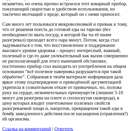
незаметно, но очень прочно встроился этот коварный прибор,
покупающий скоростью и удобством использования, но
тактично молчащий о вреде, который он с ними приносит.
Сам много лет пользовался микроволновкой и привык к тому,
что от решения поесть до готовой еды на тарелке (без
необходимости мыть посуду, в которой бы ты её иначе
разогревал) проходит всего пара минут. Потом, когда стал
задумываться о том, что восстановление и поддержание
высокого уровня здоровья – процесс интересный, важный,
полезный и где-то даже увлекательный как вызов совершенно
не располагающей для этого нынешней обстановке,
постепенно прибор стал выходить из употребления на общем
основании “всё полезное наверняка разрушается при такой
обработке”. Собранная в твоём материале информация дала
яркое этому подтверждение и приведённой аргументацией
укрепила в сознательном отказе от привычных, но, положа
руку на сердце, незначительных преимуществ (лишние 5-10
минут для разогрева на плите и сполоснутая сковорода), в
цену которых входит уничтожение полезных свойств
разогреваемой пищи и, напротив, превращения такой еды в
бомбу замедленного действия после насыщения (отравления?)
ей организма.
Ссылка на комментарий
|
Ответить