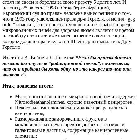
стоял на своем и боролся за свою правоту 5 долгих лет. И
наконец, 25 августа 1998 в Страсбурге (Франция),
Европейский суд по правам человека вынес решение о том,
что в 1993 году ущемлялись права др-а Гертеля, отменил “gag
order” отметив, что запрет на публикацию его работ о вреде
микроволновых печей для здоровья людей является запретом
на свободу слова и также вынес решение о компенсации,
которое должно правительство Швейцарии выплатить Др-у
Гертелю.
Из статьи А. Вейне и Л. Невелла:
“Если бы производители
назвали бы эту печь “радиационной печью”, сомневаюсь,
что они продали бы хоть одну, но это как раз то чем она
является”.
Итак, подведем итоги:
Мясо, приготовленное в микроволновой печи содержит
Nitrosodienthanolamines, хорошо известный канцероген;
Некоторые аминокислоты в молоке превращались в
канцерогены;
Размораживание замороженных фруктов в
микроволновых печах превращает их глюкозиды и
галактозиды в частицы, содержащие канцерогенные
элементы;