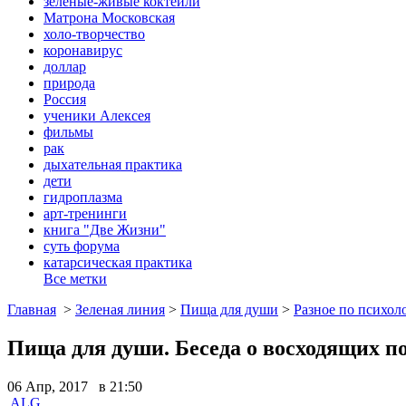
зеленые-живые коктейли
Матрона Московская
холо-творчество
коронавирус
доллар
природа
Россия
ученики Алексея
фильмы
рак
дыхательная практика
дети
гидроплазма
арт-тренинги
книга "Две Жизни"
суть форума
катарсическая практика
Все метки
Главная
>
Зеленая линия
>
Пища для души
>
Разное по психол
Пища для души. Беседа о восходящих по
06 Апр, 2017 в 21:50
ALG