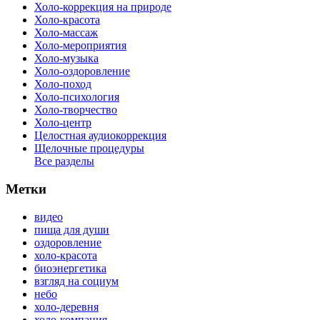
Холо-коррекция на природе
Холо-красота
Холо-массаж
Холо-мероприятия
Холо-музыка
Холо-оздоровление
Холо-поход
Холо-психология
Холо-творчество
Холо-центр
Целостная аудиокоррекция
Щелочные процедуры
Все разделы
Метки
видео
пища для души
оздоровление
холо-красота
биоэнергетика
взгляд на социум
небо
холо-деревня
холо-компания