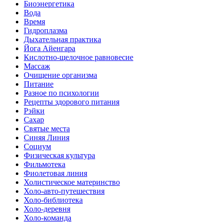
Биоэнергетика
Вода
Время
Гидроплазма
Дыхательная практика
Йога Айенгара
Кислотно-щелочное равновесие
Массаж
Очищение организма
Питание
Разное по психологии
Рецепты здорового питания
Рэйки
Сахар
Святые места
Синяя Линия
Социум
Физическая культура
Фильмотека
Фиолетовая линия
Холистическое материнство
Холо-авто-путешествия
Холо-библиотека
Холо-деревня
Холо-команда