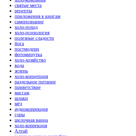
святые места
рецепты
приложения к книгам
самопознание
холо-поход
холо-психология
полезные сладости
йога
постмодерн
фотоминутка
холо-хозяйство
вода
зелень
холо-концепция
раздельное питание
приветствие
массаж
шлаки
мёд
аудиокоррекция
горы
щелочная ванна
холо-коррекция
Алтай