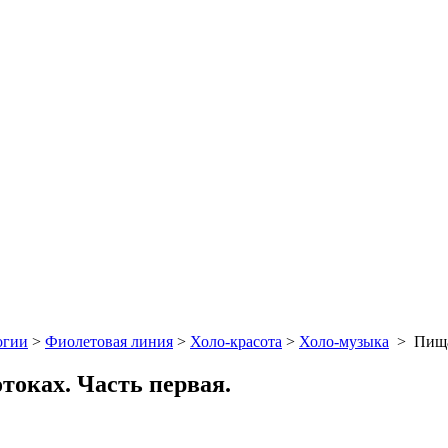
огии
>
Фиолетовая линия
>
Холо-красота
>
Холо-музыка
>
Пища
токах. Часть первая.