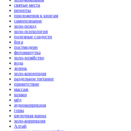
святые места
рецепты
приложения к книгам
самопознание
холо-поход
холо-психология
полезные сладости
йога
постмодерн
фотоминутка
холо-хозяйство
вода
зелень
холо-концепция
раздельное питание
приветствие
массаж
шлаки
мёд
аудиокоррекция
горы
щелочная ванна
холо-коррекция
Алтай