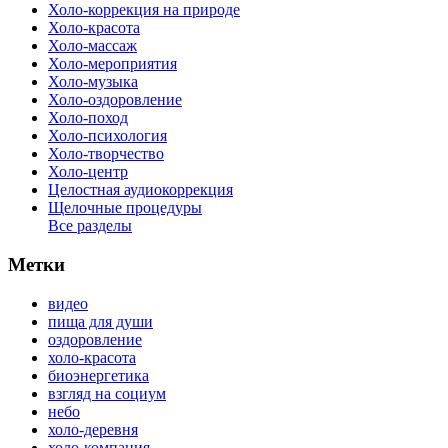
Холо-коррекция на природе
Холо-красота
Холо-массаж
Холо-мероприятия
Холо-музыка
Холо-оздоровление
Холо-поход
Холо-психология
Холо-творчество
Холо-центр
Целостная аудиокоррекция
Щелочные процедуры
Все разделы
Метки
видео
пища для души
оздоровление
холо-красота
биоэнергетика
взгляд на социум
небо
холо-деревня
холо-компания