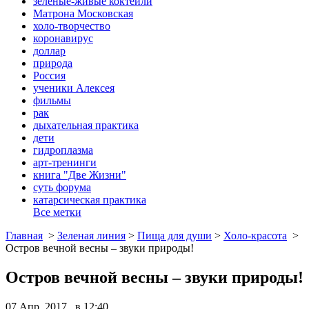
зеленые-живые коктейли
Матрона Московская
холо-творчество
коронавирус
доллар
природа
Россия
ученики Алексея
фильмы
рак
дыхательная практика
дети
гидроплазма
арт-тренинги
книга "Две Жизни"
суть форума
катарсическая практика
Все метки
Главная
>
Зеленая линия
>
Пища для души
>
Холо-красота
>
Остров вечной весны – звуки природы!
Остров вечной весны – звуки природы!
07 Апр, 2017 в 12:40