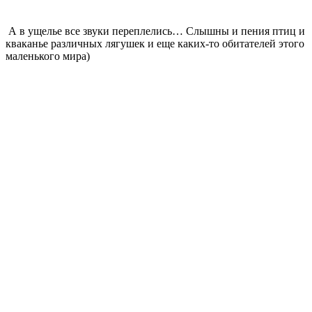
А в ущелье все звуки переплелись… Слышны и пения птиц и
кваканье различных лягушек и еще каких-то обитателей этого
маленького мира)