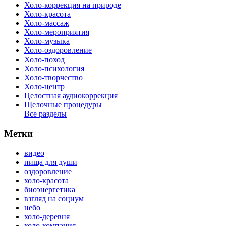
Холо-коррекция на природе
Холо-красота
Холо-массаж
Холо-мероприятия
Холо-музыка
Холо-оздоровление
Холо-поход
Холо-психология
Холо-творчество
Холо-центр
Целостная аудиокоррекция
Щелочные процедуры
Все разделы
Метки
видео
пища для души
оздоровление
холо-красота
биоэнергетика
взгляд на социум
небо
холо-деревня
холо-компания