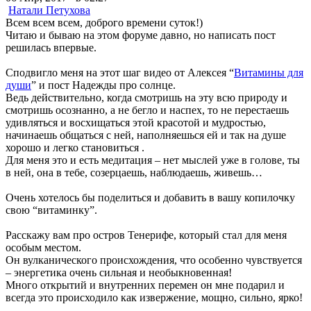
Натали Петухова
Всем всем всем, доброго времени суток!)
Читаю и бываю на этом форуме давно, но написать пост
решилась впервые.
Сподвигло меня на этот шаг видео от Алексея “
Витамины для
души
” и пост Надежды про солнце.
Ведь действительно, когда смотришь на эту всю природу и
смотришь осознанно, а не бегло и наспех, то не перестаешь
удивляться и восхищаться этой красотой и мудростью,
начинаешь общаться с ней, наполняешься ей и так на душе
хорошо и легко становиться .
Для меня это и есть медитация – нет мыслей уже в голове, ты
в ней, она в тебе, созерцаешь, наблюдаешь, живешь…
Очень хотелось бы поделиться и добавить в вашу копилочку
свою “витаминку”.
Расскажу вам про остров Тенерифе, который стал для меня
особым местом.
Он вулканического происхождения, что особенно чувствуется
– энергетика очень сильная и необыкновенная!
Много открытий и внутренних перемен он мне подарил и
всегда это происходило как извержение, мощно, сильно, ярко!