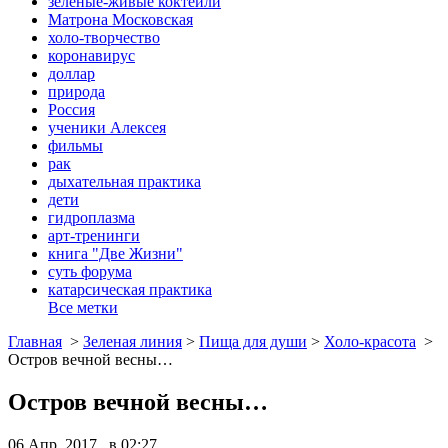
зеленые-живые коктейли
Матрона Московская
холо-творчество
коронавирус
доллар
природа
Россия
ученики Алексея
фильмы
рак
дыхательная практика
дети
гидроплазма
арт-тренинги
книга "Две Жизни"
суть форума
катарсическая практика
Все метки
Главная
>
Зеленая линия
>
Пища для души
>
Холо-красота
>
Остров вечной весны…
Остров вечной весны…
06 Апр, 2017 в 02:27