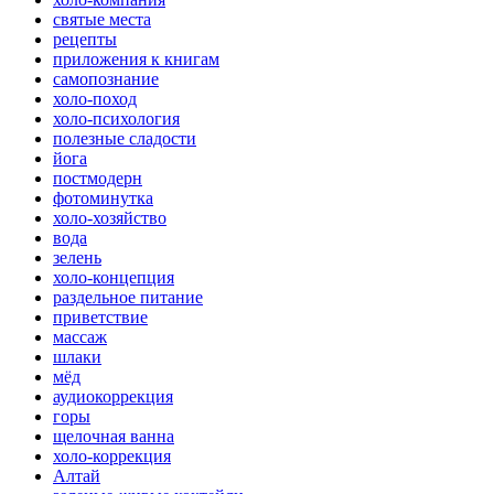
святые места
рецепты
приложения к книгам
самопознание
холо-поход
холо-психология
полезные сладости
йога
постмодерн
фотоминутка
холо-хозяйство
вода
зелень
холо-концепция
раздельное питание
приветствие
массаж
шлаки
мёд
аудиокоррекция
горы
щелочная ванна
холо-коррекция
Алтай