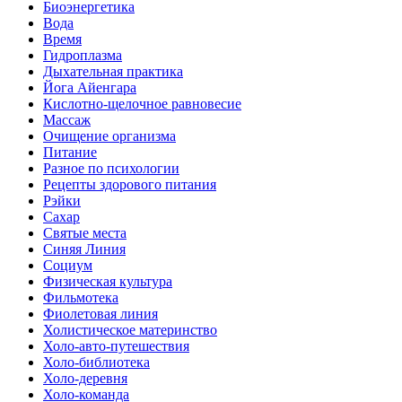
Биоэнергетика
Вода
Время
Гидроплазма
Дыхательная практика
Йога Айенгара
Кислотно-щелочное равновесие
Массаж
Очищение организма
Питание
Разное по психологии
Рецепты здорового питания
Рэйки
Сахар
Святые места
Синяя Линия
Социум
Физическая культура
Фильмотека
Фиолетовая линия
Холистическое материнство
Холо-авто-путешествия
Холо-библиотека
Холо-деревня
Холо-команда