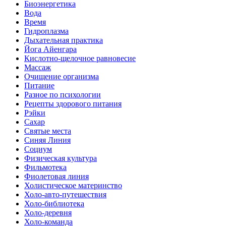
Биоэнергетика
Вода
Время
Гидроплазма
Дыхательная практика
Йога Айенгара
Кислотно-щелочное равновесие
Массаж
Очищение организма
Питание
Разное по психологии
Рецепты здорового питания
Рэйки
Сахар
Святые места
Синяя Линия
Социум
Физическая культура
Фильмотека
Фиолетовая линия
Холистическое материнство
Холо-авто-путешествия
Холо-библиотека
Холо-деревня
Холо-команда