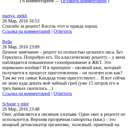
( 6 комментариев —
Оставить комментарий
)
mariya_mekh
26 Мар, 2016 16:53
Спасибо за рецепт! Кисель этот и правда хорош.
Ссылка на комментарий
|
Ответить
Bella
26 Мар, 2016 23:09
Ценное замечание – рецепт из полностью цельного овса. Без
Геркулеса. Попробую его. По классическому рецепту – у меня
наблюдается повышенное газообразование в ЖКТ. Это
нормально вообще? И в принципе – овсяный квас, который
получается в процессе приготовления – он полезен или как?
Там же эти самые Кандида тоже присутствуют… Я вот сейчас
не знаю куда девать мой чайный гриб (уже 15 литров его в
трех банках скопилось…)
Ссылка на комментарий
|
Ответить
Schaste v mire
26 Мар, 2016 23:48
Овес добавляется к овсяным хлопьям. Один овес в рецепте не
используется. Верхняя прозрачная сыворотка (квас) – это
мощный детоксикатор организма, полезный, приятный на