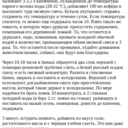
наливают 3-3,5 л кипяченой, охлажденной до температуры
парного молока воды (28-32 °С), добавляют 100 мл кефира и
высыпают туда овсяную смесь. Бутыль укутывают, стараясь
сохранить эту температуру в течение суток. Если температура
снизится, то можно еще подержать часов 10. Взять такую же
емкость, в которую через дуршлаг пропустить содержимое,
помешивая его деревянной ложкой. То, что останется в
дуршлаге, надо, помешивая, промыть холодной обычной
водой в количестве, превышающем объем овсяной смеси в 3
раза. То, что останется после промывки, отдайте домашним
животным (кошке, собаке), они будут вам благодарны.
Через 16-18 часов в банках образуется два слоя, верхний с
помощью резиновой трубочки слить, а белый рыхлый осадок
снизу и есть овсяный концентрат. Разлить в стеклянные
банки, закрыть и поставить в холодильник. Верхний слой
используют для разбавления смеси при приготовлении
киселя, который также держат в холодильнике. По мере
надобности брать ложек 10 концентрата, в 2 стаканах
холодной воды (я беру 2 ст. ложки на стакан) размешать и
поставить на малый огонь, помешивая, довести до кипения,
подержать
5 минут, остудить немного, добавить по вкусу соли,
растительного масла и с черным хлебом съесть. Это вам даже