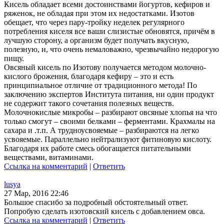
Кисель обладает всеми достоинствами йогуртов, кефиров и
ряженок, не обладая при этом их недостатками. Изотов
обещает, что через пару-тройку неделек регулярного
потребления киселя все ваши слизистые обновятся, причём в
лучшую сторону, а организм будет получать вкусную,
полезную, и, что очень немаловажно, чрезвычайно недорогую
пищу.
Овсяный кисель по Изотову получается методом молочно-
кислого брожения, благодаря кефиру – это и есть
принципиальное отличие от традиционного метода! По
заключению экспертов Института питания, ни один продукт
не содержит такого сочетания полезных веществ.
Молочнокислые микробы – разбирают овсяные хлопья на что
только смогут – своими белками – ферментами. Крахмалы на
сахара и .т.п. А трудноусвояемые – разбираются на легко
усвояемые. Параллельно нейтрализуют фитиновую кислоту.
Благодаря их работе смесь обогащается питательными
веществами, витаминами.
Ссылка на комментарий
|
Ответить
lusya
27 Мар, 2016 22:46
Большое спасибо за подробный обстоятельный ответ.
Попробую сделать изотовский кисель с добавлением овса.
Ссылка на комментарий
|
Ответить