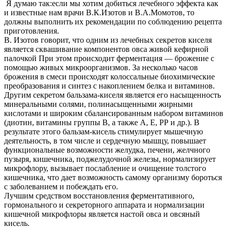
Я думаю так:если мы хотим добиться лечебного эффекта как
и известные нам врачи В.К.Изотов и В.А.Момотов, то
должны выполнить их рекомендации по соблюдению рецепта
приготовления.
В. Изотов говорит, что одним из лечебных секретов киселя
является сквашивание компонентов овса живой кефирной
палочкой При этом происходит ферментация — брожение с
помощью живых микроорганизмов. За несколько часов
брожения в смеси происходят колоссальные биохимические
преобразования и синтез с накоплением белка и витаминов.
Другим секретом бальзама-киселя является его насыщенность
минеральными солями, полинасыщенными жирными
кислотами и широким сбалансированным набором витаминов
(диотин, витамины группы В, а также А, Е, РР и др.). В
результате этого бальзам-кисель стимулирует мышечную
деятельность, в том числе и сердечную мышцу, повышает
функциональные возможности желудка, печени, желчного
пузыря, кишечника, поджелудочной железы, нормализирует
микрофлору, вызывает послабление и очищение толстого
кишечника, что дает возможность самому организму бороться
с заболеванием и побеждать его.
Лучшим средством восстановления ферментативного,
гормонального и секреторного аппарата и нормализации
кишечной микрофлоры является настой овса и овсяный
кисель.