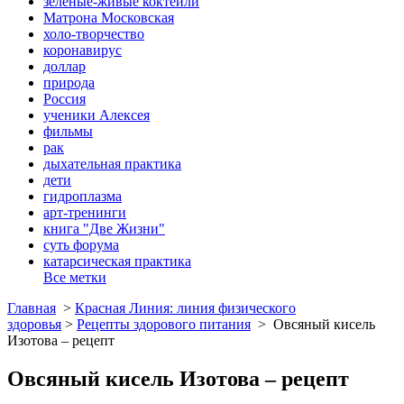
зеленые-живые коктейли
Матрона Московская
холо-творчество
коронавирус
доллар
природа
Россия
ученики Алексея
фильмы
рак
дыхательная практика
дети
гидроплазма
арт-тренинги
книга "Две Жизни"
суть форума
катарсическая практика
Все метки
Главная
>
Красная Линия: линия физического
здоровья
>
Рецепты здорового питания
>
Овсяный кисель
Изотова – рецепт
Овсяный кисель Изотова – рецепт