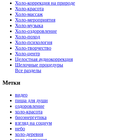
Холо-коррекция на природе
Холо-красота
Холо-массаж
Холо-мероприятия
Холо-музыка
Холо-оздоровление
Холо-поход
Холо-психология
Холо-творчество
Холо-центр
Целостная аудиокоррекция
Щелочные процедуры
Все разделы
Метки
видео
пища для души
оздоровление
холо-красота
биоэнергетика
взгляд на социум
небо
холо-деревня
холо-компания