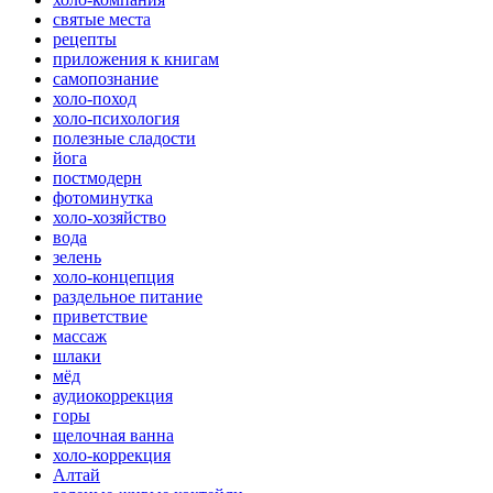
святые места
рецепты
приложения к книгам
самопознание
холо-поход
холо-психология
полезные сладости
йога
постмодерн
фотоминутка
холо-хозяйство
вода
зелень
холо-концепция
раздельное питание
приветствие
массаж
шлаки
мёд
аудиокоррекция
горы
щелочная ванна
холо-коррекция
Алтай