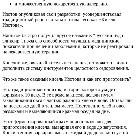
и множественную лекарственную аллергию.
Изотов опубликовал свои разработки, усовершенствовал
традиционный рецепт и запатентовал его как «Кисель
Изотова».
Напиток быстро получил другое название: “русский чудо-
эликсир”, из-за его способности улучшать медицинские
показатели при лечении заболеваний, которые не реагировали
на лекарственную терапию.
Конечно же, овсяный кисель не панацея, но может отлично
дополнить систему инструментов целостного оздоровления.
Что же такое овсяный кисель Изотова и как его приготовить?
Это традиционный напиток, история которого уходит
корнями к 10 веку. В те времена кисель делали путем
заквашивания овса с частью ржаного хлеба в воде. Оставляли
на несколько дней в теплом месте. Постепенно хлеб и овес
размокали и выделяющийся крахмал оседал на дне.
Этот ферментированный крахмал использовали для
приготовления киселя, вываривая его в воде до загустения.
Консистенция варьировалась от жидкой до довольно густой