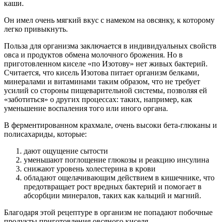
каши.
Он имел очень мягкий вкус с намеком на овсянку, к которому
легко привыкнуть.
Польза для организма заключается в индивидуальных свойств
овса и продуктов обмена молочного брожения. Но в
приготовленном киселе «по Изотову» нет живых бактерий.
Считается, что кисель Изотова питает организм белками,
минералами и витаминами таким образом, что не требует
усилий со стороны пищеварительной системы, позволяя ей
«заботиться» о других процессах: таких, например, как
уменьшение воспаления того или иного органа.
В ферментированном крахмале, очень высоки бета-глюканы и
полисахариды, которые:
дают ощущение сытости
уменьшают поглощение глюкозы и реакцию инсулина
снижают уровень холестерина в крови
обладают ощелачивающим действием в кишечнике, что
предотвращает рост вредных бактерий и помогает в
абсорбции минералов, таких как кальций и магний.
Благодаря этой рецептуре в организм не попадают побочные
продукты приготовления овсяного киселя.