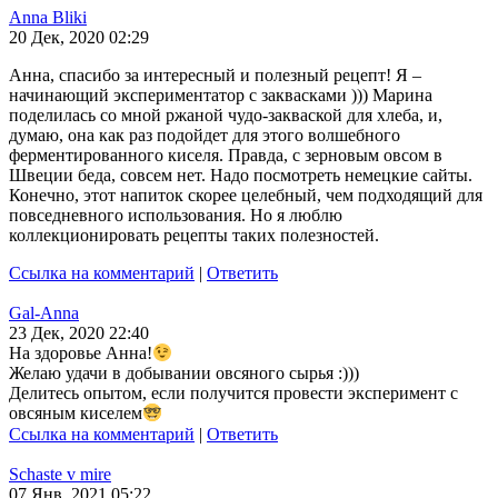
Anna Bliki
20 Дек, 2020 02:29
Анна, спасибо за интересный и полезный рецепт! Я –
начинающий экспериментатор с заквасками ))) Марина
поделилась со мной ржаной чудо-закваской для хлеба, и,
думаю, она как раз подойдет для этого волшебного
ферментированного киселя. Правда, с зерновым овсом в
Швеции беда, совсем нет. Надо посмотреть немецкие сайты.
Конечно, этот напиток скорее целебный, чем подходящий для
повседневного использования. Но я люблю
коллекционировать рецепты таких полезностей.
Ссылка на комментарий
|
Ответить
Gal-Anna
23 Дек, 2020 22:40
На здоровье Анна!
Желаю удачи в добывании овсяного сырья :)))
Делитесь опытом, если получится провести эксперимент с
овсяным киселем
Ссылка на комментарий
|
Ответить
Schaste v mire
07 Янв, 2021 05:22