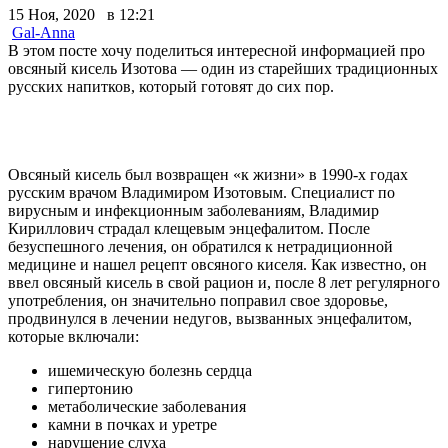
15 Ноя, 2020 в 12:21
Gal-Anna
В этом посте хочу поделиться интересной информацией про
овсяный кисель Изотова — один из старейших традиционных
русских напитков, который готовят до сих пор.
Овсяный кисель был возвращен «к жизни» в 1990-х годах
русским врачом Владимиром Изотовым. Специалист по
вирусным и инфекционным заболеваниям, Владимир
Кириллович страдал клещевым энцефалитом. После
безуспешного лечения, он обратился к нетрадиционной
медицине и нашел рецепт овсяного киселя. Как известно, он
ввел овсяный кисель в свой рацион и, после 8 лет регулярного
употребления, он значительно поправил свое здоровье,
продвинулся в лечении недугов, вызванных энцефалитом,
которые включали:
ишемическую болезнь сердца
гипертонию
метаболические заболевания
камни в почках и уретре
нарушение слуха