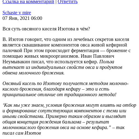
Ссылка на комментарий
|
Ответить
Schaste v mire
07 Янв, 2021 06:00
Вся суть овсяного киселя Изотова в чём?
В. Изотов говорит, что одним из лечебных секретов киселя
является сквашивание компонентов овса живой кефирной
палочкой При этом происходит ферментация — брожение с
помощью живых микроорганизмов. Иван Павлович
Неумывакин писал, что используется кефир.
Польза
вытекает из индивидуальных свойств овса и продуктов
обмена молочного брожения.
Овсяный кисель по Изотову получается методом молочно-
кислого брожения, благодаря кефиру – это и есть
принципиальное отличие от традиционного метода!
‘Как мы уже знаем, условия брожения могут влиять на отбор
и формирование сопутствующих компонентов с теми или
иными свойствами. Примерно таким образом и выглядит
общая концепция рождения бальзама – результат
молочнокислого брожения овса
на основе кефира.” – так
писал сам Изотов