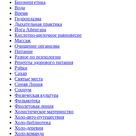
Биоэнергетика
Вода
Время
Гидроплазма
Дыхательная практика
Йога Айенгара
Кислотно-щелочное равновесие
Массаж
Очищение организма
Питание
Разное по психологии
Рецепты здорового питания
Рэйки
Сахар
Святые места
Синяя Линия
Социум
Физическая культура
Фильмотека
Фиолетовая линия
Холистическое материнство
Холо-авто-путешествия
Холо-библиотека
Холо-деревня
Холо-команда