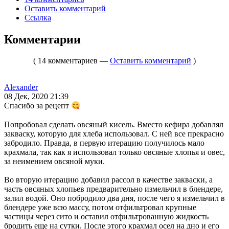
Оставить комментарий
Ссылка
Комментарии
( 14 комментариев —
Оставить комментарий
)
Alexander
08 Дек, 2020 21:39
Спасибо за рецепт
Попробовал сделать овсяный кисель. Вместо кефира добавлял
закваску, которую для хлеба использовал. С ней все прекрасно
забродило. Правда, в первую итерацию получилось мало
крахмала, так как я использовал только овсяные хлопья и овес,
за неимением овсяной муки.
Во вторую итерацию добавил рассол в качестве закваски, а
часть овсяных хлопьев предварительно измельчил в блендере,
залил водой. Оно побродило два дня, после чего я измельчил в
блендере уже всю массу, потом отфильтровал крупные
частицы через сито и оставил отфильтрованную жидкость
бродить еще на сутки. После этого крахмал осел на дно и его