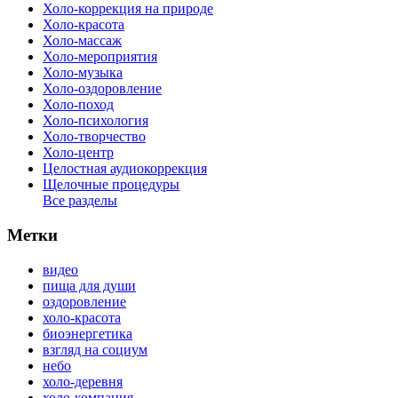
Холо-коррекция на природе
Холо-красота
Холо-массаж
Холо-мероприятия
Холо-музыка
Холо-оздоровление
Холо-поход
Холо-психология
Холо-творчество
Холо-центр
Целостная аудиокоррекция
Щелочные процедуры
Все разделы
Метки
видео
пища для души
оздоровление
холо-красота
биоэнергетика
взгляд на социум
небо
холо-деревня
холо-компания