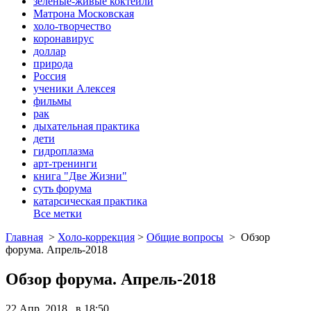
зеленые-живые коктейли
Матрона Московская
холо-творчество
коронавирус
доллар
природа
Россия
ученики Алексея
фильмы
рак
дыхательная практика
дети
гидроплазма
арт-тренинги
книга "Две Жизни"
суть форума
катарсическая практика
Все метки
Главная
>
Холо-коррекция
>
Общие вопросы
>
Обзор
форума. Апрель-2018
Обзор форума. Апрель-2018
22 Апр, 2018 в 18:50