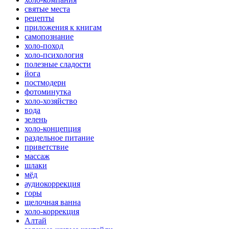
святые места
рецепты
приложения к книгам
самопознание
холо-поход
холо-психология
полезные сладости
йога
постмодерн
фотоминутка
холо-хозяйство
вода
зелень
холо-концепция
раздельное питание
приветствие
массаж
шлаки
мёд
аудиокоррекция
горы
щелочная ванна
холо-коррекция
Алтай