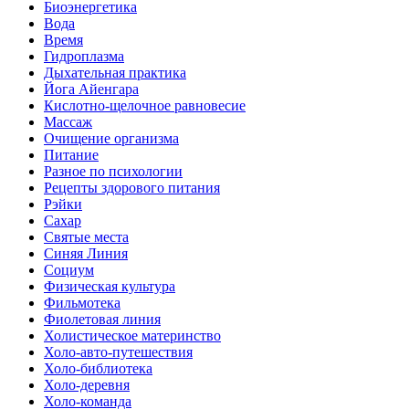
Биоэнергетика
Вода
Время
Гидроплазма
Дыхательная практика
Йога Айенгара
Кислотно-щелочное равновесие
Массаж
Очищение организма
Питание
Разное по психологии
Рецепты здорового питания
Рэйки
Сахар
Святые места
Синяя Линия
Социум
Физическая культура
Фильмотека
Фиолетовая линия
Холистическое материнство
Холо-авто-путешествия
Холо-библиотека
Холо-деревня
Холо-команда