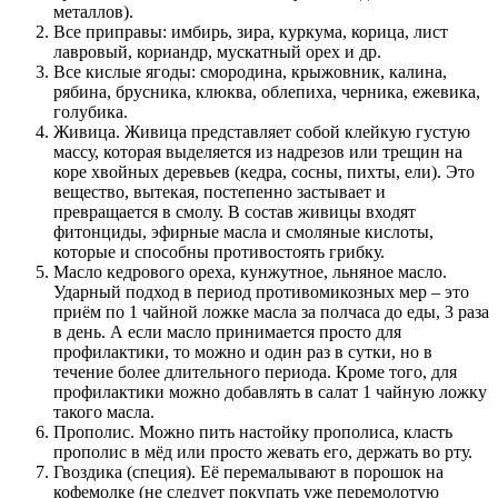
металлов).
Все приправы: имбирь, зира, куркума, корица, лист
лавровый, кориандр, мускатный орех и др.
Все кислые ягоды: смородина, крыжовник, калина,
рябина, брусника, клюква, облепиха, черника, ежевика,
голубика.
Живица. Живица представляет собой клейкую густую
массу, которая выделяется из надрезов или трещин на
коре хвойных деревьев (кедра, сосны, пихты, ели). Это
вещество, вытекая, постепенно застывает и
превращается в смолу. В состав живицы входят
фитонциды, эфирные масла и смоляные кислоты,
которые и способны противостоять грибку.
Масло кедрового ореха, кунжутное, льняное масло.
Ударный подход в период противомикозных мер – это
приём по 1 чайной ложке масла за полчаса до еды, 3 раза
в день. А если масло принимается просто для
профилактики, то можно и один раз в сутки, но в
течение более длительного периода. Кроме того, для
профилактики можно добавлять в салат 1 чайную ложку
такого масла.
Прополис. Можно пить настойку прополиса, класть
прополис в мёд или просто жевать его, держать во рту.
Гвоздика (специя). Её перемалывают в порошок на
кофемолке (не следует покупать уже перемолотую