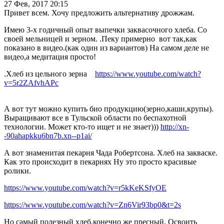
27 Фев, 2017 20:15
Привет всем. Хочу предложить альтернативу дрожжам.
Имею 3-х годичный опыт выпечки заквасочного хлеба. Со
своей мельницей и зерном. .Пеку примерно вот так,как
показано в видео.(как один из вариантов) На самом деле не
видео,а медитация просто!
.Хлеб из цельного зерна
https://www.youtube.com/watch?
v=5r2ZAfvhAPc
А вот тут можно купить био продукцию(зерно,каши,крупы).
Выращивают все в Тульской области по беспахотной
технологии. Может кто-то ищет и не знает)))
http://xn-
-90ahapkku6bn7b.xn--p1ai/
А вот знаменитая пекарня Чада Робертсона. Хлеб на закваске.
Как это происходит в пекарнях Ну это просто красивые
ролики.
https://www.youtube.com/watch?v=r5kKeKSfyOE
https://www.youtube.com/watch?v=Zn6Vir93bp0&t=2s
Но самый полезный хлеб,конечно же пресный. Освоить