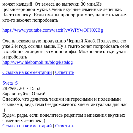
может каждый. От замеса до выпечки 30 мин.Из
цельнозерновой муки. Очень вкусные ячменные лепешки.
Часто их пеку. Если нужны пропорции,могу написать.может
кто-то захочет попробовать .
https://www.youtube.com/watch?v=WIYwQFJ0XBg
Очень рекомендую продукцию Черный Хлеб. Пользуюсь ею
уже 2-й год. ссылка выше. Ну а те,кто хочет попробовать себя
в хлебопечении,вот тутмноно инфы. Можно чиитать,изучать
и пробовать
http://www.hlebomoli.ru/blog/katalog
Ссылка на комментарий
|
Ответить
Sveta_S
28 Фев, 2017 15:53
Здравствуйте, Ольга!
Спасибо, что делитесь такими интересными и полезными
ссылками, ведь тема бездрожжевого хлеба актуальна для нас
:)
Будем, рады, если поделитесь рецептом выпекания вкусных
ячменных лепешек ;)
Ссылка на комментарий
|
Ответить