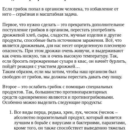
Если грибок попал в организм человека, то избавление от
него – серьёзная и масштабная задача.
Первое, что нужно сделать – это прекратить дополнительное
поступление грибков в организм, перестать употреблять
дрожжевой хлеб, сыры, сладости, мучные изделия и другие
продукты, способные быть источником заражения. Всё, что
является дрожжевым, для нас несет определенную плесневую
опасность. При этом дрожжи очень живучи, и выдерживают
как очень низкую, так и очень высокую температуру. Так,
если бросить пережаренные сухари в квас, он начнёт бурлить,
пойдёт реакция с участием дрожжей…
Таким образом, если мы хотим, чтобы наш организм был
свободен от грибов, мы должны перестать давать ему пищу.
Второе – это ослабить грибок с помощью специальных
продуктов. Так, большинство противопаразитарных
средств одновременно являются и противогрибковыми.
Особенно можно выделить следующие продукты:
Все виды перца, редька, хрен, лук, чеснок (чеснок –
абсолютно поразительный продукт, который является
лучшим в борьбе с вирусами и бактериями, паразитами,
кроме того, он также способствует выведению тяжелых