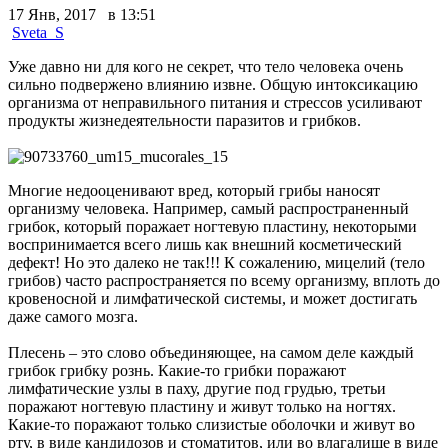
17 Янв, 2017 в 13:51
Sveta_S
Уже давно ни для кого не секрет, что тело человека очень
сильно подвержено влиянию извне. Общую интоксикацию
организма от неправильного питания и стрессов усиливают
продукты жизнедеятельности паразитов и грибков.
Многие недооценивают вред, который грибы наносят
организму человека. Например, самый распространенный
грибок, который поражает ногтевую пластину, некоторыми
воспринимается всего лишь как внешний косметический
дефект! Но это далеко не так!!! К сожалению, мицелий (тело
грибов) часто распространяется по всему организму, вплоть до
кровеносной и лимфатической системы, и может достигать
даже самого мозга.
Плесень – это слово объединяющее, на самом деле каждый
грибок грибку рознь. Какие-то грибки поражают
лимфатические узлы в паху, другие под грудью, третьи
поражают ногтевую пластину и живут только на ногтях.
Какие-то поражают только слизистые оболочки и живут во
рту, в виде кандидозов и стоматитов, или во влагалище в виде