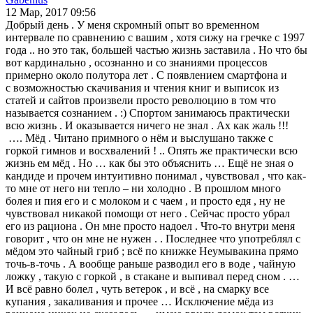
12 Мар, 2017 09:56
Добрый день . У меня скромный опыт во временном
интервале по сравнению с вашим , хотя сижу на гречке с 1997
года .. но это так, большей частью жизнь заставила . Но что бы
вот кардинально , осознанно и со знаниями процессов
примерно около полутора лет . С появлением смартфона и
с возможностью скачивания и чтения книг и выписок из
статей и сайтов произвели просто революцию в том что
называется сознанием . :) Спортом занимаюсь практически
всю жизнь . И оказывается ничего не знал . Ах как жаль !!!
…. Мёд . Читано примного о нём и выслушано также с
горкой гимнов и восхвалений ! .. Опять же практически всю
жизнь ем мёд . Но … как бы это объяснить … Ещё не зная о
кандиде и прочем интуитивно понимал , чувствовал , что как-
то мне от него ни тепло – ни холодно . В прошлом много
болея и пия его и с молоком и с чаем , и просто едя , ну не
чувствовал никакой помощи от него . Сейчас просто убрал
его из рациона . Он мне просто надоел . Что-то внутри меня
говорит , что он мне не нужен . . Последнее что употреблял с
мёдом это чайный гриб ; всё по книжке Неумывакина прямо
точь-в-точь . А вообще раньше разводил его в воде , чайную
ложку , такую с горкой , в стакане и выпивал перед сном . …
И всё равно болел , чуть ветерок , и всё , на смарку все
купания , закаливания и прочее … Исключение мёда из