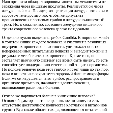
Наш организм обладает хорошим защитным механизмом от
заражения через пищевые продукты. Реализуется он через
желудочный сок. По идее, концентрации желудочного сока в
здоровом теле достаточно, чтобы не допустить
проникновения плесневых грибов в желудочно-кишечный
тракт. Но, к сожалению, состояние желудочно-кишечного
тракта современного человека далеко не идеально…
Отдельно нужно выделить грибок Candida. В норме он живёт
в толстой кишке каждого человека и участвует в различных
внутренних процессах: в частности, уничтожает остатки
непереваренных питательных веществ и выводит токсины в
результате метаболических процессов. Кроме того, он
заставляет иммунную систему всё время быть начеку, то есть
способствует поддержанию естественной защиты организма.
Но положительную роль этот грибок играет лишь до тех пор,
пока в кишечнике сохраняется здоровый баланс микрофлоры.
Если же он нарушается, этот грибок распространяется в
организме чрезмерно, начинает выделять токсины,
вызывающие различные болезни.
Отчего же нарушается баланс в кишечнике человека?
Основной фактор — это неправильное питание, то есть
отсутствие достаточного количества клетчатки и витаминов
группы В; а также обилие сахара, являющегося питательной