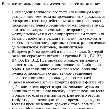
Есть еще несколько важных моментов в хлебе на закваске:
Цикл ведения заквасочного теста как минимум в два
раза длиннее, чем теста на промышленных дрожжах, за
это время в тесте под действием закваски происходят
процессы частичного расщепления компонентов муки,
они очень сходны с теми, которые происходят в
желудке человека и в его пищеварительном тракте, как
бы мы потребляем в результате питания заквасочным
хлебом частично «переваренные» белки, расщепленные
до аминокислот, пептонов, полипептидов
Во время работы дрожжей и молочнокислых бактерий
закваски образуются витамины группы В: В1, В2, В3,
В4, В5, В9, В12; Н, а также источником витаминов
является само ржаное и пшеничное необработанное
зерно. При создании заквасочного хлеба, особенно
ржаного, происходит существенное увеличение
количества витаминов, входящих в состав хлеба.
Также в оболочке зерна находится фермент фитаза, его
действие активизируется при замачивании муки, он
расщепляет фитиновую кислоту на этапе ведения теста
и опары (то есть ее нейтрализует), но для его работы
требуется достаточно длительное время, а при ведении
теста на промышленных дрожжах этого времени не
хватает (фитиновая кислота, которую содержит