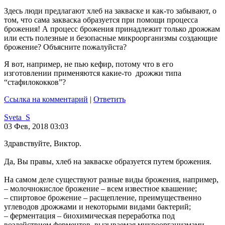
Здесь люди предлагают хлеб на закваске и как-то забывают, о
том, что сама закваска образуется при помощи процесса
брожения! А процесс брожения принадлежит только дрожжам
или есть полезные и безопасные микроорганизмы создающие
брожение? Объясните пожалуйста?
Я вот, например, не пью кефир, потому что в его
изготовлении применяются какие-то дрожжи типа
“стафилококков”?
Ссылка на комментарий
|
Ответить
Sveta_S
03 Фев, 2018 03:03
Здравствуйте, Виктор.
Да, Вы правы, хлеб на закваске образуется путем брожения.
На самом деле существуют разные виды брожения, например,
– молочнокислое брожение – всем известное квашение;
– спиртовое брожение – расщепление, преимущественно
углеводов дрожжами и некоторыми видами бактерий;
– ферментация – биохимическая переработка под
воздействием ферментов, вызываемая микроорганизмами.