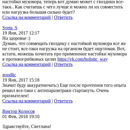
настойки мухомора, теперь вот думаю может с гвоздики все-
таки.. Как считаешь с чего лучше и можно ли их совместить
или нагрузка большая сильно будет?
Ссылка на комментарий
|
Ответить
Sveta_S
19 Янв, 2017 12:17
На здоровье :)
Думаю, что совмещать гвоздику с настойкой мухомора все же
не стоит, все-таки нагрузка на организм будет ощутимая. Вот,
кстати, можешь почитать про применение настойки мухомора
в противогрибковых целях
https://vk.com/holistic_way
Ссылка на комментарий
|
Ответить
goodlic
19 Янв, 2017 15:18
Значит буду аккуратничать:) Еще после прочтения того опыта
решил все-таки с антипаразитраки стартануть. Очень
признателен!
Ссылка на комментарий
|
Ответить
Виктор Колосов
01 Фев, 2018 19:10
Здравствуйте, Светлана!