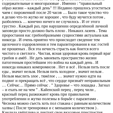
содержательные и многоразовые . Именно : “правильный
образ жизни – каждый день” !!! Недавно пришлось угоститься
чаем с пироженкой после 20 часов … Было такое чувство что
я делаю что-то жутко не хорошее , что буду мучится потом ,
разболеюсь … конечно ничего не случилось . И от этого
грустно . Каждый раз, при нарушении определённой личной
заповеди просто должно быть плохо . Никаких лазеек . Тема
проростания нас грибообразными сущностями актуальна как
никогда . И очень приятно что происходит сведение тем
щелочного оздоровления и тем паразитирования в нас гостей
не прошеных . Вся эта нечисть страсть как боится всего
чистого и светлого . Чистая, ясная здоровая кровь первый враг
грибов и амёб . Не дать завоевать пространство жизни
патогенным простейшим это война на каждый день . И
никогда никаких компромисов . Нет и всё . Нельзя пить после
еды , значит нельзя. Нельзя пить холодное , значит нельзя .
Нельзя мыслить злое , тяжёлое , … значит нужно идти на
подвиг и прекращать всё , что сердце признаёт неправильным
… Сейчас… Прямо сейчас . ” Здоровье – что лошадка . Загнал
– и ехать не на чем ” . Кайенский перец , перец чили ,
красный перец разжижают кровь при правильном
употреблении и жутко полезны в борьбе с паразитами .
Чеснока можно съесть хоть пол стакана с равным количеством
халвы ( После тренировки и с меньшим количеством ) .
Кандида увёртлива и диктует свои вкусовые пристрастия .