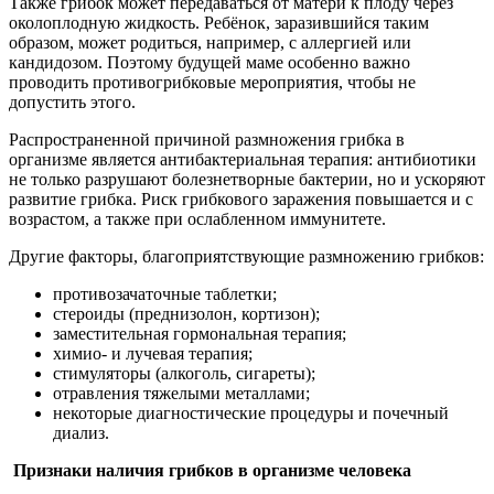
Также грибок может передаваться от матери к плоду через
околоплодную жидкость. Ребёнок, заразившийся таким
образом, может родиться, например, с аллергией или
кандидозом. Поэтому будущей маме особенно важно
проводить противогрибковые мероприятия, чтобы не
допустить этого.
Распространенной причиной размножения грибка в
организме является антибактериальная терапия: антибиотики
не только разрушают болезнетворные бактерии, но и ускоряют
развитие грибка. Риск грибкового заражения повышается и с
возрастом, а также при ослабленном иммунитете.
Другие факторы, благоприятствующие размножению грибков:
противозачаточные таблетки;
стероиды (преднизолон, кортизон);
заместительная гормональная терапия;
химио- и лучевая терапия;
стимуляторы (алкоголь, сигареты);
отравления тяжелыми металлами;
некоторые диагностические процедуры и почечный
диализ.
Признаки наличия грибков в организме человека