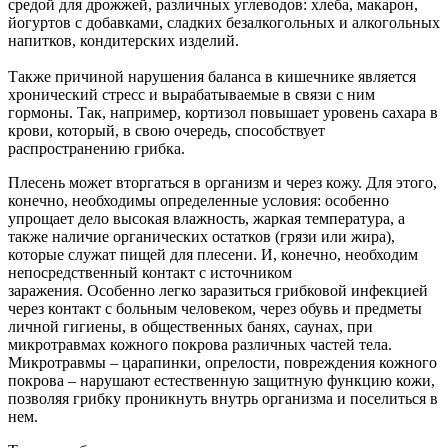
средой для дрожжей, различных углеводов: хлеба, макарон,
йогуртов с добавками, сладких безалкогольных и алкогольных
напитков, кондитерских изделий.
Также причиной нарушения баланса в кишечнике является
хронический стресс и вырабатываемые в связи с ним
гормоны. Так, например, кортизол повышает уровень сахара в
крови, который, в свою очередь, способствует
распространению грибка.
Плесень может вторгаться в организм и через кожу. Для этого,
конечно, необходимы определенные условия: особенно
упрощает дело высокая влажность, жаркая температура, а
также наличие органических остатков (грязи или жира),
которые служат пищей для плесени. И, конечно, необходим
непосредственный контакт с источником
заражения. Особенно легко заразиться грибковой инфекцией
через контакт с больным человеком, через обувь и предметы
личной гигиены, в общественных банях, саунах, при
микротравмах кожного покрова различных частей тела.
Микротравмы – царапинки, опрелости, повреждения кожного
покрова – нарушают естественную защитную функцию кожи,
позволяя грибку проникнуть внутрь организма и поселиться в
нем.