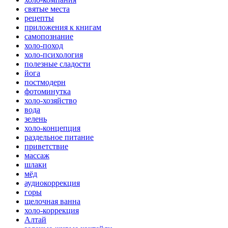
святые места
рецепты
приложения к книгам
самопознание
холо-поход
холо-психология
полезные сладости
йога
постмодерн
фотоминутка
холо-хозяйство
вода
зелень
холо-концепция
раздельное питание
приветствие
массаж
шлаки
мёд
аудиокоррекция
горы
щелочная ванна
холо-коррекция
Алтай