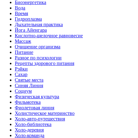
Биоэнергетика
Вода
Время
Гидроплазма
Дыхательная практика
Йога Айенгара
Кислотно-щелочное равновесие
Массаж
Очищение организма
Питание
Разное по психологии
Рецепты здорового питания
Рэйки
Сахар
Святые места
Синяя Линия
Социум
Физическая культура
Фильмотека
Фиолетовая линия
Холистическое материнство
Холо-авто-путешествия
Холо-библиотека
Холо-деревня
Холо-команда