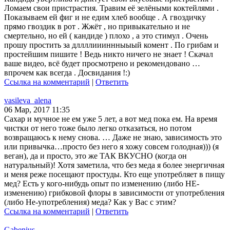
Ломаем свои пристрастия. Травим её зелёными коктейлями .
Показываем ей фиг и не едим хлеб вообще . А гвоздичку
прямо гвоздик в рот . Жжёт , но привыкательно и не
смертельно, но ей ( кандиде ) плохо , а это стимул . Очень
прошу простить за дллллиииннныыый комент . По грибам и
простейшим пишите ! Ведь никто ничего не знает ! Скачал
ваше видео, всё будет просмотрено и рекомендовано …
впрочем как всегда . Досвидания !:)
Ссылка на комментарий
|
Ответить
vasileva_alena
06 Мар, 2017 11:35
Сахар и мучное не ем уже 5 лет, а вот мед пока ем. На время
чистки от него тоже было легко отказаться, но потом
возвращаюсь к нему снова. … Даже не знаю, зависимость это
или привычка…просто без него я хожу совсем голодная))) (я
веган), да и просто, это же ТАК ВКУСНО (когда он
натуральный)! Хотя заметила, что без меда я более энергичная
и меня реже посещают простуды. Кто еще употребляет в пищу
мед? Есть у кого-нибудь опыт по изменению (либо НЕ-
изменению) грибковой флоры в зависимости от употребления
(либо Не-употребления) меда? Как у Вас с этим?
Ссылка на комментарий
|
Ответить
Gabenius