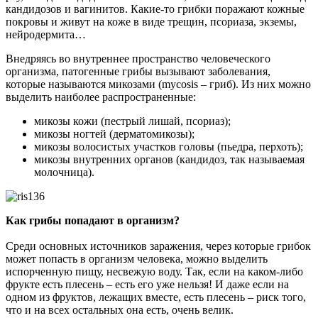
кандидозов и вагинитов. Какие-то грибки поражают кожные
покровы и живут на коже в виде трещин, псориаза, экземы,
нейродермита…
Внедряясь во внутреннее пространство человеческого
организма, патогенные грибы вызывают заболевания,
которые называются микозами (mycosis – гриб). Из них можно
выделить наиболее распространенные:
микозы кожи (пестрый лишай, псориаз);
микозы ногтей (дерматомикозы);
микозы волосистых участков головы (пьедра, перхоть);
микозы внутренних органов (кандидоз, так называемая
молочница).
Как грибы попадают в организм?
Среди основных источников заражения, через которые грибок
может попасть в организм человека, можно выделить
испорченную пищу, несвежую воду. Так, если на каком-либо
фрукте есть плесень – есть его уже нельзя! И даже если на
одном из фруктов, лежащих вместе, есть плесень – риск того,
что и на всех остальных она есть, очень велик.