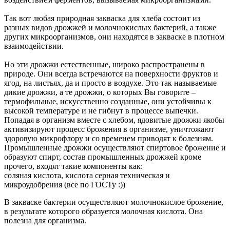
Так вот любая природная закваска для хлеба состоит из
разных видов дрожжей и молочнокислых бактерий, а также
других микроорганизмов, они находятся в закваске в плотном
взаимодействии.
Но эти дрожжи естественные, широко распространены в
природе. Они всегда встречаются на поверхности фруктов и
ягод, на листьях, да и просто в воздухе. Это так называемые
дикие дрожжи, а те дрожжи, о которых Вы говорите –
термофильные, искусственно созданные, они устойчивы к
высокой температуре и не гибнут в процессе выпечки.
Попадая в организм вместе с хлебом, ядовитые дрожжи якобы
активизируют процесс брожения в организме, уничтожают
здоровую микрофлору и со временем приводят к болезням.
Промышленные дрожжи осуществляют спиртовое брожение и
образуют спирт, состав промышленных дрожжей кроме
прочего, входят такие компоненты как:
соляная кислота, кислота серная техническая и
микроудобрения (все по ГОСТу :))
В закваске бактерии осуществляют молочнокислое брожение,
в результате которого образуется молочная кислота. Она
полезна для организма.