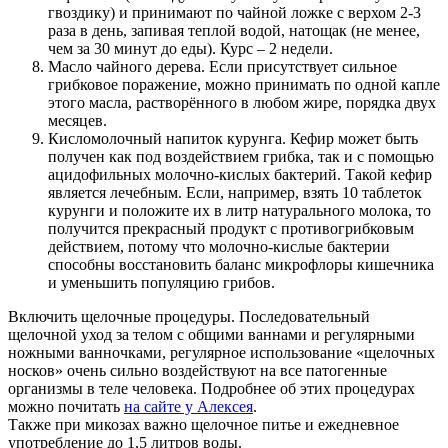
гвоздику) и принимают по чайной ложке с верхом 2-3
раза в день, запивая теплой водой, натощак (не менее,
чем за 30 минут до еды). Курс – 2 недели.
Масло чайного дерева. Если присутствует сильное
грибковое поражение, можно принимать по одной капле
этого масла, растворённого в любом жире, порядка двух
месяцев.
Кисломолочный напиток курунга. Кефир может быть
получен как под воздействием грибка, так и с помощью
ацидофильных молочно-кислых бактерий. Такой кефир
является лечебным. Если, например, взять 10 таблеток
курунги и положите их в литр натурального молока, то
получится прекрасный продукт с противогрибковым
действием, потому что молочно-кислые бактерии
способны восстановить баланс микрофлоры кишечника
и уменьшить популяцию грибов.
Включить щелочные процедуры. Последовательный
щелочной уход за телом с общими ваннами и регулярными
ножными ванночками, регулярное использование «щелочных
носков» очень сильно воздействуют на все патогенные
организмы в теле человека. Подробнее об этих процедурах
можно почитать
на сайте у Алексея
.
Также при микозах важно щелочное питье и ежедневное
употребление до 1,5 литров воды.