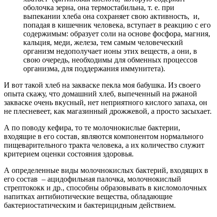
оболочка зерна, она термостабильна, т. е. при
выпекании хлеба она сохраняет свою активность, и,
попадая в кишечник человека, вступает в реакцию с его
содержимым: образует соли на основе фосфора, магния,
кальция, меди, железа, тем самым человеческий
организм недополучает ионы этих веществ, а они, в
свою очередь, необходимы для обменных процессов
организма, для поддержания иммунитета).
И вот такой хлеб на закваске пекла моя бабушка. Из своего
опыта скажу, что домашний хлеб, выпеченный на ржаной
закваске очень вкусный, нет неприятного кислого запаха, он
не плесневеет, как магазинный дрожжевой, а просто засыхает.
А по поводу кефира, то те молочнокислые бактерии,
входящие в его состав, являются компонентом нормального
пищеварительного тракта человека, а их количество служит
критерием оценки состояния здоровья.
А определенные виды молочнокислых бактерий, входящих в
его состав – ацидофильная палочка, молочнокислый
стрептококк и др., способны образовывать в кисломолочных
напитках антибиотические вещества, обладающие
бактериостатическим и бактерицидным действием.