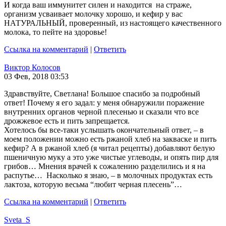
И когда ваш иммунитет силен и находится на страже,
организм усваивает молочку хорошо, и кефир у вас
НАТУРАЛЬНЫЙ, проверенный, из настоящего качественного
молока, то пейте на здоровье!
Ссылка на комментарий
|
Ответить
Виктор Колосов
03 Фев, 2018 03:53
Здравствуйте, Светлана! Большое спасибо за подробный
ответ! Почему я его задал: у меня обнаружили поражение
внутренних органов черной плесенью и сказали что все
дрожжевое есть и пить запрещается.
Хотелось бы все-таки услышать окончательный ответ, – в
моем положении можно есть ржаной хлеб на закваске и пить
кефир? А в ржаной хлеб (я читал рецепты) добавляют белую
пшеничную муку а это уже чистые углеводы, и опять пир для
грибов… Мнения врачей к сожалению разделились и я на
распутье… Насколько я знаю, – в молочных продуктах есть
лактоза, которую весьма “любит черная плесень”…
Ссылка на комментарий
|
Ответить
Sveta_S