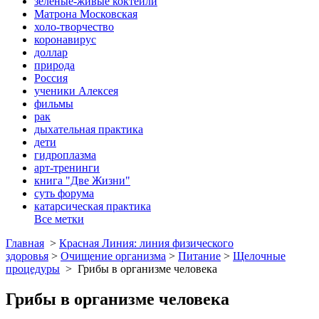
зеленые-живые коктейли
Матрона Московская
холо-творчество
коронавирус
доллар
природа
Россия
ученики Алексея
фильмы
рак
дыхательная практика
дети
гидроплазма
арт-тренинги
книга "Две Жизни"
суть форума
катарсическая практика
Все метки
Главная
>
Красная Линия: линия физического
здоровья
>
Очищение организма
>
Питание
>
Щелочные
процедуры
>
Грибы в организме человека
Грибы в организме человека