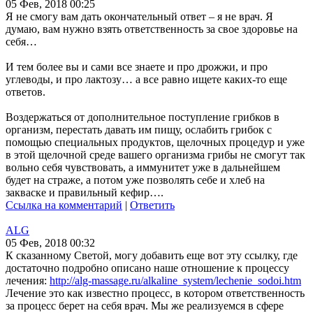
05 Фев, 2018 00:25
Я не смогу вам дать окончательный ответ – я не врач. Я
думаю, вам нужно взять ответственность за свое здоровье на
себя…
И тем более вы и сами все знаете и про дрожжи, и про
углеводы, и про лактозу… а все равно ищете каких-то еще
ответов.
Воздержаться от дополнительное поступление грибков в
организм, перестать давать им пищу, ослабить грибок с
помощью специальных продуктов, щелочных процедур и уже
в этой щелочной среде вашего организма грибы не смогут так
вольно себя чувствовать, а иммунитет уже в дальнейшем
будет на страже, а потом уже позволять себе и хлеб на
закваске и правильный кефир….
Ссылка на комментарий
|
Ответить
ALG
05 Фев, 2018 00:32
К сказанному Светой, могу добавить еще вот эту ссылку, где
достаточно подробно описано наше отношение к процессу
лечения:
http://alg-massage.ru/alkaline_system/lechenie_sodoi.htm
Лечение это как известно процесс, в котором ответственность
за процесс берет на себя врач. Мы же реализуемся в сфере