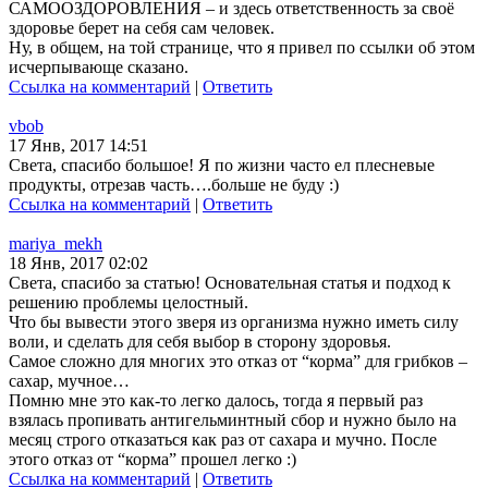
САМООЗДОРОВЛЕНИЯ – и здесь ответственность за своё
здоровье берет на себя сам человек.
Ну, в общем, на той странице, что я привел по ссылки об этом
исчерпывающе сказано.
Ссылка на комментарий
|
Ответить
vbob
17 Янв, 2017 14:51
Света, спасибо большое! Я по жизни часто ел плесневые
продукты, отрезав часть….больше не буду :)
Ссылка на комментарий
|
Ответить
mariya_mekh
18 Янв, 2017 02:02
Света, спасибо за статью! Основательная статья и подход к
решению проблемы целостный.
Что бы вывести этого зверя из организма нужно иметь силу
воли, и сделать для себя выбор в сторону здоровья.
Самое сложно для многих это отказ от “корма” для грибков –
сахар, мучное…
Помню мне это как-то легко далось, тогда я первый раз
взялась пропивать антигельминтный сбор и нужно было на
месяц строго отказаться как раз от сахара и мучно. После
этого отказ от “корма” прошел легко :)
Ссылка на комментарий
|
Ответить