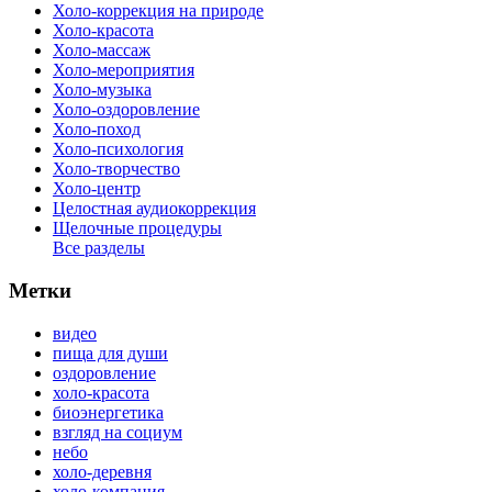
Холо-коррекция на природе
Холо-красота
Холо-массаж
Холо-мероприятия
Холо-музыка
Холо-оздоровление
Холо-поход
Холо-психология
Холо-творчество
Холо-центр
Целостная аудиокоррекция
Щелочные процедуры
Все разделы
Метки
видео
пища для души
оздоровление
холо-красота
биоэнергетика
взгляд на социум
небо
холо-деревня
холо-компания