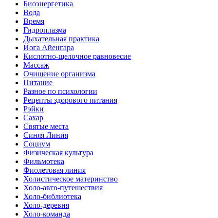
Биоэнергетика
Вода
Время
Гидроплазма
Дыхательная практика
Йога Айенгара
Кислотно-щелочное равновесие
Массаж
Очищение организма
Питание
Разное по психологии
Рецепты здорового питания
Рэйки
Сахар
Святые места
Синяя Линия
Социум
Физическая культура
Фильмотека
Фиолетовая линия
Холистическое материнство
Холо-авто-путешествия
Холо-библиотека
Холо-деревня
Холо-команда