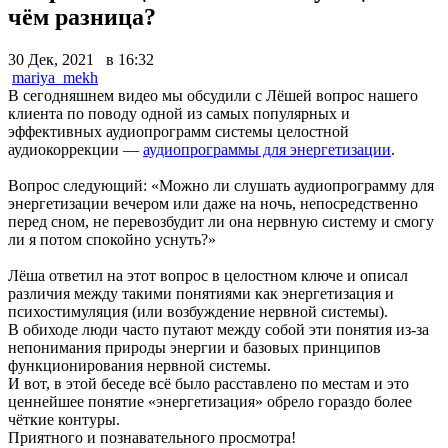
чём разница?
30 Дек, 2021 в 16:32
mariya_mekh
В сегодняшнем видео мы обсудили с Лёшей вопрос нашего
клиента по поводу одной из самых популярных и
эффективных аудиопрограмм системы целостной
аудиокоррекции —
аудиопрограммы для энергетизации
.
Вопрос следующий: «Можно ли слушать аудиопрограмму для
энергетизации вечером или даже на ночь, непосредственно
перед сном, не перевозбудит ли она нервную систему и смогу
ли я потом спокойно уснуть?»
Лёша ответил на этот вопрос в целостном ключе и описал
различия между такими понятиями как энергетизация и
психостимуляция (или возбуждение нервной системы).
В обиходе люди часто путают между собой эти понятия из-за
непонимания природы энергии и базовых принципов
функционирования нервной системы.
И вот, в этой беседе всё было расставлено по местам и это
ценнейшее понятие «энергетизация» обрело гораздо более
чёткие контуры.
Приятного и познавательного просмотра!