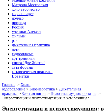
зеленые-живые коктейли
Матрона Московская
холо-творчество
коронавирус
доллар
природа
Россия
ученики Алексея
фильмы
рак
дыхательная практика
дети
гидроплазма
арт-тренинги
книга "Две Жизни"
суть форума
катарсическая практика
Все метки
Главная
>
Холо-
оздоровление
>
Биоэнергетика
>
Дыхательная
практика
>
Зеленая линия
>
Целостная аудиокоррекция
>
Энергетизация и психостимуляция: в чём разница?
Энергетизация и психостимуляция: в