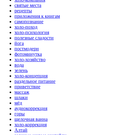
святые места
рецепты
приложения к книгам
самопознание
холо-поход
холо-психология
полезные сладости
йога
постмодерн
фотоминутка
холо-хозяйство
вода
зелень
холо-концепция
раздельное питание
приветствие
массаж
шлаки
мёд
аудиокоррекция
горы
щелочная ванна
холо-коррекция
Алтай