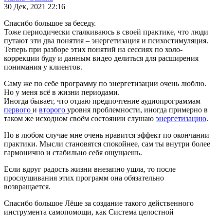
30 Дек, 2021 22:16
Спасибо большое за беседу.
Тоже периодически сталкиваюсь в своей практике, что люди
путают эти два понятия – энергетизация и психостимуляция.
Теперь при разборе этих понятий на сессиях по холо-
коррекции буду и данным видео делиться для расширения
понимания у клиентов.
Саму же по себе программу по энергетизации очень люблю.
Но у меня всё в жизни периодами.
Иногда бывает, что отдаю предпочтение аудиопрограммам
первого
и
второго
уровня проблемности, иногда примерно в
таком же исходном своём состоянии слушаю
энергетизацию
.
Но в любом случае мне очень нравится эффект по окончании
практики. Мысли становятся спокойнее, сам ты внутри более
гармонично и стабильно себя ощущаешь.
Если вдруг радость жизни внезапно ушла, то после
прослушивания этих программ она обязательно
возвращается.
Спасибо большое Лёше за создание такого действенного
инструмента самопомощи, как Система целостной