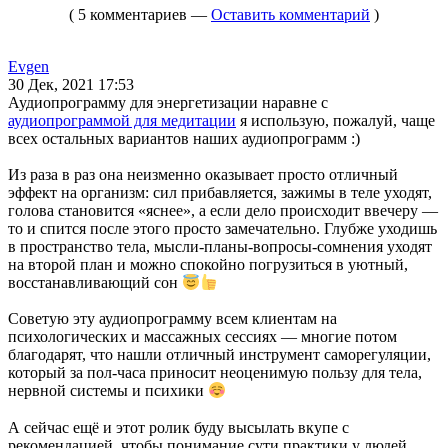
( 5 комментариев —
Оставить комментарий
)
Evgen
30 Дек, 2021 17:53
Аудиопрограмму для энергетизации наравне с
аудиопрограммой для медитации
я использую, пожалуй, чаще
всех остальных вариантов наших аудиопрограмм :)
Из раза в раз она неизменно оказывает просто отличный
эффект на организм: сил прибавляется, зажимы в теле уходят,
голова становится «яснее», а если дело происходит ввечеру —
то и спится после этого просто замечательно. Глубже уходишь
в пространство тела, мысли-планы-вопросы-сомнения уходят
на второй план и можно спокойно погрузиться в уютный,
восстанавливающий сон
Советую эту аудиопрограмму всем клиентам на
психологических и массажных сессиях — многие потом
благодарят, что нашли отличный инструмент саморегуляции,
который за пол-часа приносит неоценимую пользу для тела,
нервной системы и психики
А сейчас ещё и этот ролик буду высылать вкупе с
рекомендацией, чтобы понимание сути практики у людей