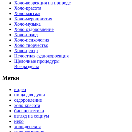
Холо-коррекция на природе
Холо-красота
Холо-массаж
Холо-мероприятия
Холо-музыка
Холо-оздоровление
Холо-поход
Холо-психология
Холо-творчество
Холо-центр
Целостная аудиокоррекция
Щелочные процедуры
Все разделы
Метки
видео
пища для души
оздоровление
холо-красота
биоэнергетика
взгляд на социум
небо
холо-деревня
холо-компания