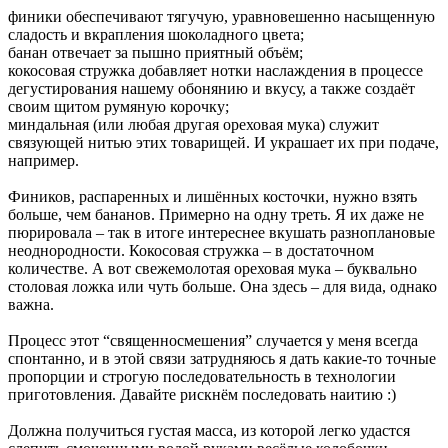
финики обеспечивают тягучую, уравновешенно насыщенную
сладость и вкрапления шоколадного цвета;
банан отвечает за пышно приятный объём;
кокосовая стружка добавляет нотки наслаждения в процессе
дегустирования нашему обонянию и вкусу, а также создаёт
своим щитом румяную корочку;
миндальная (или любая другая ореховая мука) служит
связующей нитью этих товарищей. И украшает их при подаче,
например.
Фиников, распаренных и лишённых косточки, нужно взять
больше, чем бананов. Примерно на одну треть. Я их даже не
пюрировала – так в итоге интереснее вкушать разноплановые
неоднородности. Кокосовая стружка – в достаточном
количестве. А вот свежемолотая ореховая мука – буквально
столовая ложка или чуть больше. Она здесь – для вида, однако
важна.
Процесс этот “священносмешения” случается у меня всегда
спонтанно, и в этой связи затрудняюсь я дать какие-то точные
пропорции и строгую последовательность в технологии
приготовления. Давайте рискнём последовать наитию :)
Должна получиться густая масса, из которой легко удастся