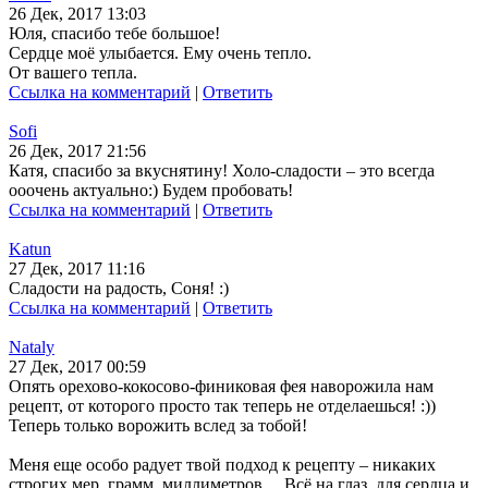
26 Дек, 2017 13:03
Юля, спасибо тебе большое!
Сердце моё улыбается. Ему очень тепло.
От вашего тепла.
Ссылка на комментарий
|
Ответить
Sofi
26 Дек, 2017 21:56
Катя, спасибо за вкуснятину! Холо-сладости – это всегда
ооочень актуально:) Будем пробовать!
Ссылка на комментарий
|
Ответить
Katun
27 Дек, 2017 11:16
Сладости на радость, Соня! :)
Ссылка на комментарий
|
Ответить
Nataly
27 Дек, 2017 00:59
Опять орехово-кокосово-финиковая фея наворожила нам
рецепт, от которого просто так теперь не отделаешься! :))
Теперь только ворожить вслед за тобой!
Меня еще особо радует твой подход к рецепту – никаких
строгих мер, грамм, миллиметров… Всё на глаз, для сердца и