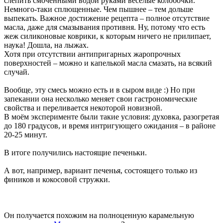
слепить смоченными водой руками весёлые колобочки.
Немного-таки сплющенные. Чем пышнее – тем дольше
выпекать. Важное достижение рецепта – полное отсутствие
масла, даже для смазывания противня. Ну, потому что есть
жеж силиконовые коврики, к которым ничего не прилипает,
наука! Дошла, на лыжах.
Хотя при отсутствии антипригарных жаропрочных
поверхностей – можно и капелькой масла смазать, на всякий
случай.
Вообще, эту смесь можно есть и в сыром виде :) Но при
запекании она несколько меняет свои гастрономические
свойства и переливается некоторой новизной.
В моём эксперименте были такие условия: духовка, разогретая
до 180 градусов, и время интригующего ожидания – в районе
20-25 минут.
В итоге получились настоящие печеньки.
А вот, например, вариант печенья, состоящего только из
фиников и кокосовой стружки.
Он получается похожим на полноценную карамельную