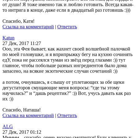
от души! Я тоже именно так и люблю готовить. Всегда какая-
то интрига в конце, даже если в двадцатый раз готовишь :)))
Спасибо, Катя!
Ссылка на комментарий
|
Ответить
Katun
27 Дек, 2017 11:27
Ооо, эта Фея бывает, как жахнет своей волшебной палочкой
по моей головушке, и я вприпрыжку бегу на кухню сочинять
едУ, пока не рассеялся туман из звёзд перед глазами :)) тут
главное, чтобы побольше разных ингредиентов было дома
запасено, на всякие экзотические случаи сочетаний :))
а потом, очнувшись, я слышу от уплетающих за обе щеки
дегустаторов смущающие меня вопросы: “где ты этому
научилась?” и “дашь рецептик?” :)) Вот, учусь давать как раз
их :))
Спасибо, Наташа!
Ссылка на комментарий
|
Ответить
ALG
27 Дек, 2017 01:12
Ммммм…спасибо, очень вкусно смотрится! Буду клянчить у