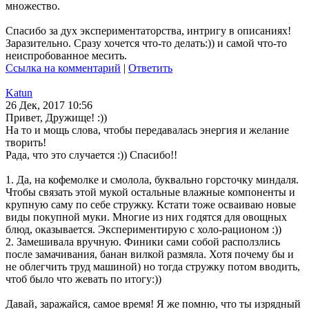
множество.
Спасибо за дух экспериментаторства, интригу в описаниях!
Заразительно. Сразу хочется что-то делать:)) и самой что-то
неиспробованное месить.
Ссылка на комментарий
|
Ответить
Katun
26 Дек, 2017 10:56
Привет, Дружище! :))
На то и мощь слова, чтобы передавалась энергия и желание
творить!
Рада, что это случается :)) Спасибо!!
1. Да, на кофемолке и смолола, буквально горсточку миндаля.
Чтобы связать этой мукой остальные влажные компоненты и
крупную саму по себе стружку. Кстати тоже осваиваю новые
виды покупной муки. Многие из них годятся для овощных
блюд, оказывается. Экспериментирую с холо-рационом :))
2. Замешивала вручную. Финики сами собой расползлись
после замачивания, банан вилкой размяла. Хотя почему бы и
не облегчить труд машиной) но тогда стружку потом вводить,
чтоб было что жевать по итогу:))
Давай, заражайся, самое время! Я же помню, что ты изрядный