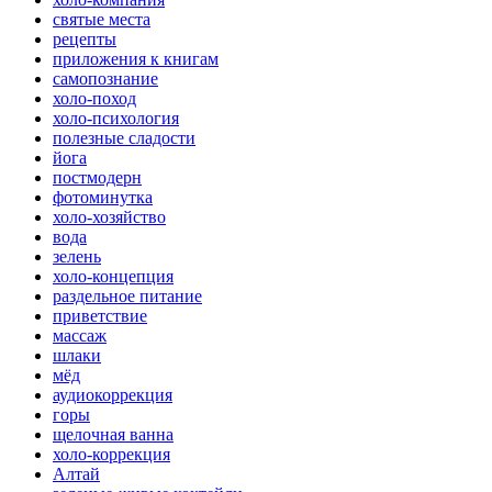
святые места
рецепты
приложения к книгам
самопознание
холо-поход
холо-психология
полезные сладости
йога
постмодерн
фотоминутка
холо-хозяйство
вода
зелень
холо-концепция
раздельное питание
приветствие
массаж
шлаки
мёд
аудиокоррекция
горы
щелочная ванна
холо-коррекция
Алтай