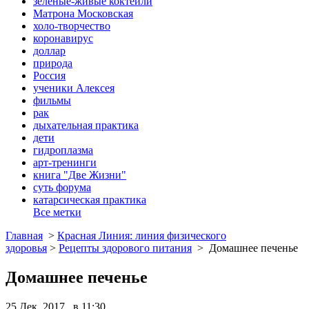
зеленые-живые коктейли
Матрона Московская
холо-творчество
коронавирус
доллар
природа
Россия
ученики Алексея
фильмы
рак
дыхательная практика
дети
гидроплазма
арт-тренинги
книга "Две Жизни"
суть форума
катарсическая практика
Все метки
Главная
>
Красная Линия: линия физического
здоровья
>
Рецепты здорового питания
>
Домашнее печенье
Домашнее печенье
25 Дек, 2017 в 11:30