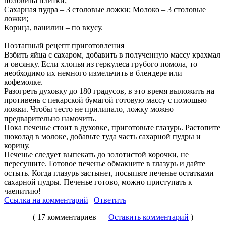
половина плитки;
Сахарная пудра – 3 столовые ложки; Молоко – 3 столовые
ложки;
Корица, ванилин – по вкусу.
Поэтапный рецепт приготовления
Взбить яйца с сахаром, добавить в полученную массу крахмал
и овсянку. Если хлопья из геркулеса грубого помола, то
необходимо их немного измельчить в блендере или
кофемолке.
Разогреть духовку до 180 градусов, в это время выложить на
противень с пекарской бумагой готовую массу с помощью
ложки. Чтобы тесто не прилипало, ложку можно
предварительно намочить.
Пока печенье стоит в духовке, приготовьте глазурь. Растопите
шоколад в молоке, добавьте туда часть сахарной пудры и
корицу.
Печенье следует выпекать до золотистой корочки, не
пересушите. Готовое печенье обмакните в глазурь и дайте
остыть. Когда глазурь застынет, посыпьте печенье остатками
сахарной пудры. Печенье готово, можно приступать к
чаепитию!
Ссылка на комментарий
|
Ответить
( 17 комментариев —
Оставить комментарий
)