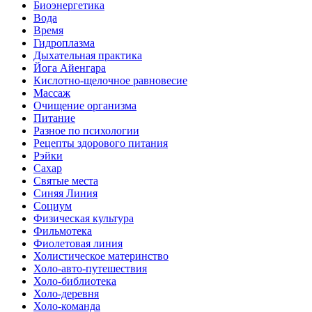
Биоэнергетика
Вода
Время
Гидроплазма
Дыхательная практика
Йога Айенгара
Кислотно-щелочное равновесие
Массаж
Очищение организма
Питание
Разное по психологии
Рецепты здорового питания
Рэйки
Сахар
Святые места
Синяя Линия
Социум
Физическая культура
Фильмотека
Фиолетовая линия
Холистическое материнство
Холо-авто-путешествия
Холо-библиотека
Холо-деревня
Холо-команда