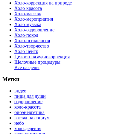
Холо-коррекция на природе
Холо-красота
Холо-массаж
Холо-мероприятия
Холо-музыка
Холо-оздоровление
Холо-поход
Холо-психология
Холо-творчество
Холо-центр
Целостная аудиокоррекция
Щелочные процедуры
Все разделы
Метки
видео
пища для души
оздоровление
холо-красота
биоэнергетика
взгляд на социум
небо
холо-деревня
холо-компания