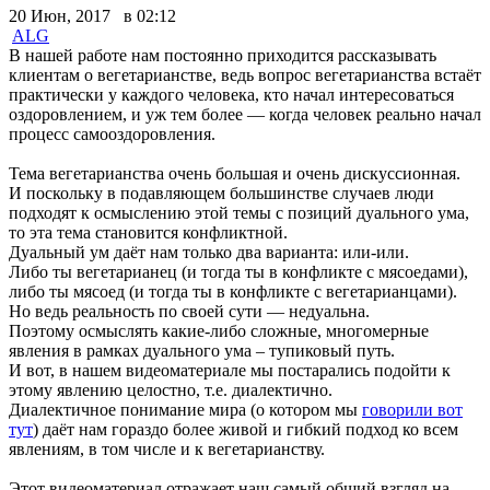
20 Июн, 2017 в 02:12
ALG
В нашей работе нам постоянно приходится рассказывать
клиентам о вегетарианстве, ведь вопрос вегетарианства встаёт
практически у каждого человека, кто начал интересоваться
оздоровлением, и уж тем более — когда человек реально начал
процесс самооздоровления.
Тема вегетарианства очень большая и очень дискуссионная.
И поскольку в подавляющем большинстве случаев люди
подходят к осмыслению этой темы с позиций дуального ума,
то эта тема становится конфликтной.
Дуальный ум даёт нам только два варианта: или-или.
Либо ты вегетарианец (и тогда ты в конфликте с мясоедами),
либо ты мясоед (и тогда ты в конфликте с вегетарианцами).
Но ведь реальность по своей сути — недуальна.
Поэтому осмыслять какие-либо сложные, многомерные
явления в рамках дуального ума – тупиковый путь.
И вот, в нашем видеоматериале мы постарались подойти к
этому явлению целостно, т.е. диалектично.
Диалектичное понимание мира (о котором мы
говорили вот
тут
) даёт нам гораздо более живой и гибкий подход ко всем
явлениям, в том числе и к вегетарианству.
Этот видеоматериал отражает наш самый общий взгляд на