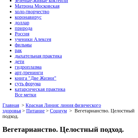
зеленые-живые коктейли
Матрона Московская
холо-творчество
коронавирус
доллар
природа
Россия
ученики Алексея
фильмы
рак
дыхательная практика
дети
гидроплазма
арт-тренинги
книга "Две Жизни"
суть форума
катарсическая практика
Все метки
Главная
>
Красная Линия: линия физического
здоровья
>
Питание
>
Социум
>
Вегетарианство. Целостный
подход.
Вегетарианство. Целостный подход.