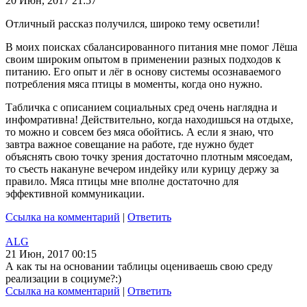
20 Июн, 2017 21:57
Отличный рассказ получился, широко тему осветили!
В моих поисках сбалансированного питания мне помог Лёша
своим широким опытом в применении разных подходов к
питанию. Его опыт и лёг в основу системы осознаваемого
потребления мяса птицы в моменты, когда оно нужно.
Табличка с описанием социальных сред очень наглядна и
инфомративна! Действительно, когда находишься на отдыхе,
то можно и совсем без мяса обойтись. А если я знаю, что
завтра важное совещание на работе, где нужно будет
объяснять свою точку зрения достаточно плотным мясоедам,
то съесть накануне вечером индейку или курицу держу за
правило. Мяса птицы мне вполне достаточно для
эффективной коммуникации.
Ссылка на комментарий
|
Ответить
ALG
21 Июн, 2017 00:15
А как ты на основании таблицы оцениваешь свою среду
реализации в социуме?:)
Ссылка на комментарий
|
Ответить