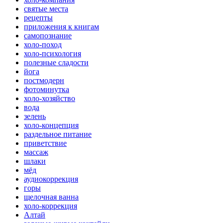
святые места
рецепты
приложения к книгам
самопознание
холо-поход
холо-психология
полезные сладости
йога
постмодерн
фотоминутка
холо-хозяйство
вода
зелень
холо-концепция
раздельное питание
приветствие
массаж
шлаки
мёд
аудиокоррекция
горы
щелочная ванна
холо-коррекция
Алтай