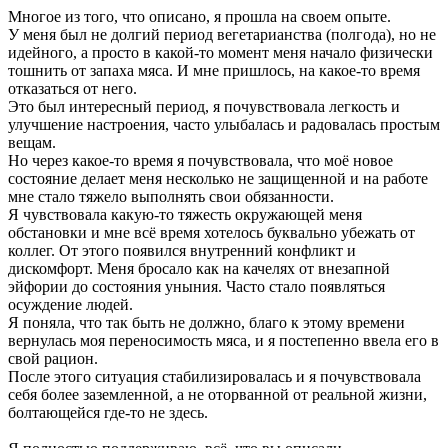
Многое из того, что описано, я прошла на своем опыте.
У меня был не долгий период вегетарианства (полгода), но не
идейного, а просто в какой-то момент меня начало физически
тошнить от запаха мяса. И мне пришлось, на какое-то время
отказаться от него.
Это был интересный период, я почувствовала легкость и
улучшение настроения, часто улыбалась и радовалась простым
вещам.
Но через какое-то время я почувствовала, что моё новое
состояние делает меня несколько не защищенной и на работе
мне стало тяжело выполнять свои обязанности.
Я чувствовала какую-то тяжесть окружающей меня
обстановки и мне всё время хотелось буквально убежать от
коллег. От этого появился внутренний конфликт и
дискомфорт. Меня бросало как на качелях от внезапной
эйфории до состояния уныния. Часто стало появляться
осуждение людей.
Я поняла, что так быть не должно, благо к этому времени
вернулась моя переносимость мяса, и я постепенно ввела его в
свой рацион.
После этого ситуация стабилизировалась и я почувствовала
себя более заземленной, а не оторванной от реальной жизни,
болтающейся где-то не здесь.