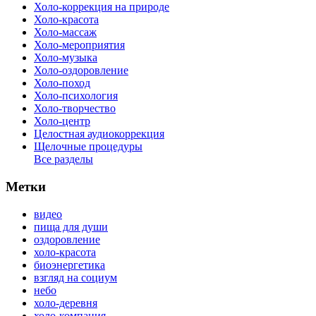
Холо-коррекция на природе
Холо-красота
Холо-массаж
Холо-мероприятия
Холо-музыка
Холо-оздоровление
Холо-поход
Холо-психология
Холо-творчество
Холо-центр
Целостная аудиокоррекция
Щелочные процедуры
Все разделы
Метки
видео
пища для души
оздоровление
холо-красота
биоэнергетика
взгляд на социум
небо
холо-деревня
холо-компания