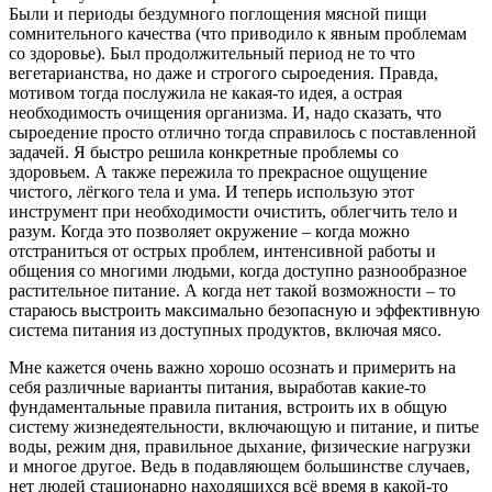
Были и периоды бездумного поглощения мясной пищи
сомнительного качества (что приводило к явным проблемам
со здоровье). Был продолжительный период не то что
вегетарианства, но даже и строгого сыроедения. Правда,
мотивом тогда послужила не какая-то идея, а острая
необходимость очищения организма. И, надо сказать, что
сыроедение просто отлично тогда справилось с поставленной
задачей. Я быстро решила конкретные проблемы со
здоровьем. А также пережила то прекрасное ощущение
чистого, лёгкого тела и ума. И теперь использую этот
инструмент при необходимости очистить, облегчить тело и
разум. Когда это позволяет окружение – когда можно
отстраниться от острых проблем, интенсивной работы и
общения со многими людьми, когда доступно разнообразное
растительное питание. А когда нет такой возможности – то
стараюсь выстроить максимально безопасную и эффективную
система питания из доступных продуктов, включая мясо.
Мне кажется очень важно хорошо осознать и примерить на
себя различные варианты питания, выработав какие-то
фундаментальные правила питания, встроить их в общую
систему жизнедеятельности, включающую и питание, и питье
воды, режим дня, правильное дыхание, физические нагрузки
и многое другое. Ведь в подавляющем большинстве случаев,
нет людей стационарно находящихся всё время в какой-то