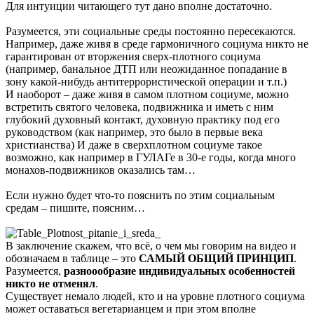
Для интуиции читающего тут дано вполне достаточно.
Разумеется, эти социальные среды постоянно пересекаются.
Например, даже живя в среде гармоничного социума никто не
гарантирован от вторжения сверх-плотного социума
(например, банальное ДТП или неожиданное попадание в
зону какой-нибудь антитеррористической операции и т.п.)
И наоборот – даже живя в самом плотном социуме, можно
встретить святого человека, подвижника и иметь с ним
глубокий духовный контакт, духовную практику под его
руководством (как например, это было в первые века
христианства) И даже в сверхплотном социуме такое
возможно, как например в ГУЛАГе в 30-е годы, когда много
монахов-подвижников оказались там…
Если нужно будет что-то пояснить по этим социальным
средам – пишите, поясним…
В заключение скажем, что всё, о чем мы говорим на видео и
обозначаем в таблице – это
САМЫЙ ОБЩИЙ ПРИНЦИП
.
Разумеется,
разноообразие индивидуальных особенностей
никто не отменял
.
Существует немало людей, кто и на уровне плотного социума
может оставаться вегетарианцем и при этом вполне