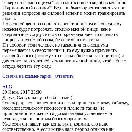
“Сверхплотный социум” попадает в общество, обозначенное
“Гармоничный социум”. Ведь он будет ориентироваться при
решении вопросов на силовой аспект и может травмировать
людей.
Но если общество его не отвергнет, и он там освоится, ему
незачем будет потреблять столько мясной пищи, как в
сверплотном социуме и он со временем научится решать
вопросы другим образом, без применения силы.
И наоборот, если человек из гармоничного социума
перемещается в сверхплотный, то ему нужно применять
силовой аспект (потому что в этом обществе так принято) и
для этого надо употреблять много мясной пищи, чтобы было
откуда черпать эту силу.
Ссылка на комментарий
|
Ответить
ALG
20 Июн, 2017 23:30
Да уж, Саш, опыт у тебя богатый:)
Очень рад, что в конечном итоге ты пришел к такому гибкому,
исследовательскому процессу в плане питания: не
привязанность к жёстким догматичным установкам, а
руководство целостным благом организма.
Уже если он пашет, как конь, так и кормить его надо
соответственно. А если жизнь дала период отдыха или