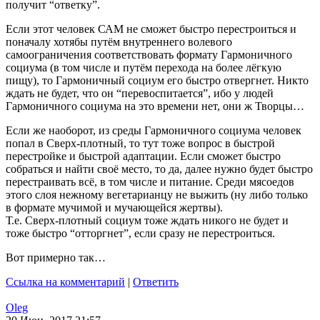
получит “ответку”.
Если этот человек САМ не сможет быстро перестроиться и
поначалу хотябы путём внутреннего волевого
самоограничения соответствовать формату Гармоничного
социума (в том числе и путём перехода на более лёгкую
пищу), то Гармоничный социум его быстро отвергнет. Никто
ждать не будет, что он “перевоспитается”, ибо у людей
Гармоничного социума на это времени нет, они ж Творцы…
Если же наоборот, из среды Гармоничного социума человек
попал в Сверх-плотный, то тут тоже вопрос в быстрой
перестройке и быстрой адаптации. Если сможет быстро
собраться и найти своё место, то да, далее нужно будет быстро
перестраивать всё, в том числе и питание. Среди мясоедов
этого слоя нежному вегетарианцу не выжить (ну либо только
в формате мучимой и мучающейся жертвы).
Т.е. Сверх-плотный социум тоже ждать никого не будет и
тоже быстро “отторгнет”, если сразу не перестроиться.
Вот примерно так…
Ссылка на комментарий
|
Ответить
Oleg