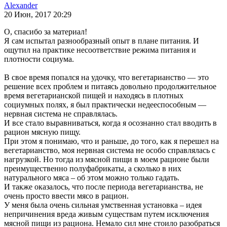
Alexander
20 Июн, 2017 20:29
О, спасибо за материал!
Я сам испытал разнообразный опыт в плане питания. И
ощутил на практике несоответствие режима питания и
плотности социума.
В свое время попался на удочку, что вегетарианство — это
решение всех проблем и питаясь довольно продолжительное
время вегетарианской пищей и находясь в плотных
социумных полях, я был практически недееспособным —
нервная система не справлялась.
И все стало выравниваться, когда я осознанно стал вводить в
рацион мясную пищу.
При этом я понимаю, что и раньше, до того, как я перешел на
вегетарианство, моя нервная система не особо справлялась с
нагрузкой. Но тогда из мясной пищи в моем рационе были
преимущественно полуфабрикаты, а сколько в них
натурального мяса – об этом можно только гадать.
И также оказалось, что после периода вегетарианства, не
очень просто ввести мясо в рацион.
У меня была очень сильная умственная установка – идея
непричинения вреда живым существам путем исключения
мясной пищи из рациона. Немало сил мне стоило разобраться