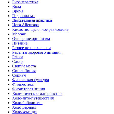
Биоэнергетика
Вода
Время
Гидроплазма
Дыхательная практика
Йога Айенгара
Кислотно-щелочное равновесие
Массаж
Очищение организма
Питание
Разное по психологии
Рецепты здорового питания
Рэйки
Сахар
Святые места
Синяя Линия
Социум
Физическая культура
Фильмотека
Фиолетовая линия
Холистическое материнство
Холо-авто-путешествия
Холо-библиотека
Холо-деревня
Холо-команда