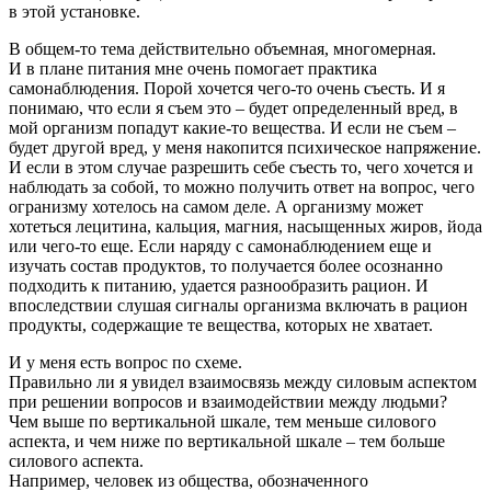
в этой установке.
В общем-то тема действительно объемная, многомерная.
И в плане питания мне очень помогает практика
самонаблюдения. Порой хочется чего-то очень съесть. И я
понимаю, что если я съем это – будет определенный вред, в
мой организм попадут какие-то вещества. И если не съем –
будет другой вред, у меня накопится психическое напряжение.
И если в этом случае разрешить себе съесть то, чего хочется и
наблюдать за собой, то можно получить ответ на вопрос, чего
огранизму хотелось на самом деле. А организму может
хотеться лецитина, кальция, магния, насыщенных жиров, йода
или чего-то еще. Если наряду с самонаблюдением еще и
изучать состав продуктов, то получается более осознанно
подходить к питанию, удается разнообразить рацион. И
впоследствии слушая сигналы организма включать в рацион
продукты, содержащие те вещества, которых не хватает.
И у меня есть вопрос по схеме.
Правильно ли я увидел взаимосвязь между силовым аспектом
при решении вопросов и взаимодействии между людьми?
Чем выше по вертикальной шкале, тем меньше силового
аспекта, и чем ниже по вертикальной шкале – тем больше
силового аспекта.
Например, человек из общества, обозначенного