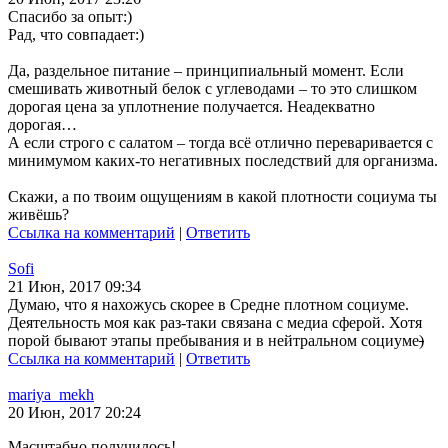
Спасибо за опыт:)
Рад, что совпадает:)
Да, раздельное питание – принципиальный момент. Если
смешивать животный белок с углеводами – то это слишком
дорогая цена за уплотнение получается. Неадекватно
дорогая…
А если строго с салатом – тогда всё отлично переваривается с
минимумом каких-то негативных последствий для организма.
Скажи, а по твоим ощущениям в какой плотности социума ты
живёшь?
Ссылка на комментарий
|
Ответить
Sofi
21 Июн, 2017 09:34
Думаю, что я нахожусь скорее в Средне плотном социуме.
Деятельность моя как раз-таки связана с медиа сферой. Хотя
порой бывают этапы пребывания и в нейтральном социуме
)
Ссылка на комментарий
|
Ответить
mariya_mekh
20 Июн, 2017 20:24
Масштабно получилось!