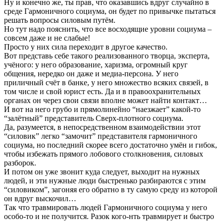
Ну и конечно же, ты прав, что оказавшись вдруг случайно в
среде Гармоничного социума, он будет по привычке пытаться
решать вопросы силовым путём.
Но тут надо пояснить, что все восходящие уровни социума –
совсем даже и не слабые!
Просто у них сила переходит в другое качество.
Вот представь себе такого реализованного творца, эксперта,
учёного: у него образование, харизма, огромный круг
общения, нередко он даже и медиа-персона. У него
приличный счёт в банке, у него множество всяких связей, в
том числе и свой юрист есть. Да и в правоохранительных
органах он через свои связи вполне может найти контакт…
И вот на него грубо и прямолинейно “наезжает” какой-то
“залётный” представитель Сверх-плотного социума.
Да, разумеется, в непосредственном взаимодействии этот
“силовик” легко “замочит” представителя гармоничного
социума, но последний скорее всего достаточно умён и гибок,
чтобы избежать прямого лобового столкновения, силовых
разборок.
И потом он уже звонит куда следует, выходит на нужных
людей, и эти нужные люди быстренько разбираются с этим
“силовиком”, загоняя его обратно в ту самую среду из которой
он вдруг выскочил…
Так что травмировать людей Гармоничного социума у него
особо-то и не получится. Разок кого-нть травмирует и быстро