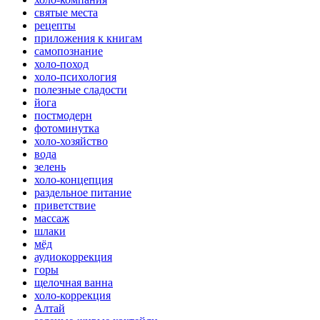
святые места
рецепты
приложения к книгам
самопознание
холо-поход
холо-психология
полезные сладости
йога
постмодерн
фотоминутка
холо-хозяйство
вода
зелень
холо-концепция
раздельное питание
приветствие
массаж
шлаки
мёд
аудиокоррекция
горы
щелочная ванна
холо-коррекция
Алтай