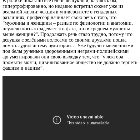
В ролике показано всё очень выпукло и, казалось бы,
гипертрофированно, но недавно встретил сюжет уже из
реальной жизни: лекция в университете о гендерных
различиях, профессор начинает свою речь с того, что
“мужчины и женщины – разные по физиологии и анатомии,
неужели кого-то задевает тот факт, что в среднем мужчины
выше женщин?”. Продолжать речь стало трудно, потому что
девушка с зелёными волосами со своими друзьями пошла
ломать аудиосистему аудитории… Уже будучи выведенными
под белы рученьки здоровенными неграми-полицейскими
аргументировали они свою выходку тем, что “у лектора
промыты мозги, цивилизованное общество не должно терпеть
фашизм и нацизм”.