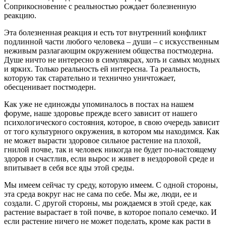
Соприкосновение с реальностью рождает болезненную
реакцию.
Эта болезненная реакция и есть тот внутренний конфликт
подлинной части любого человека – души – с искусственным
неживым разлагающим окружением общества постмодерна.
Душе ничто не интересно в симулякрах, хоть и самых модных
и ярких. Только реальность ей интересна. Та реальность,
которую так старательно и технично уничтожает,
обесценивает постмодерн.
Как уже не единожды упоминалось в постах на нашем
форуме, наше здоровье прежде всего зависит от нашего
психологического состояния, которое, в свою очередь зависит
от того культурного окружения, в котором мы находимся. Как
не может вырасти здоровое сильное растение на плохой,
гнилой почве, так и человек никогда не будет по-настоящему
здоров и счастлив, если вырос и живет в нездоровой среде и
впитывает в себя все яды этой среды.
Мы имеем сейчас ту среду, которую имеем. С одной стороны,
эта среда вокруг нас не сама по себе. Мы же, люди, ее и
создали. С другой стороны, мы рождаемся в этой среде, как
растение вырастает в той почве, в которое попало семечко. И
если растение ничего не может поделать, кроме как расти в