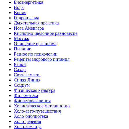
Биоэнергетика
Вода
Время
Гидроплазма
Дыхательная практика
Йога Айенгара
Кислотно-щелочное равновесие
Массаж
Очищение организма
Питание
Разное по психологии
Рецепты здорового питания
Рэйки
Сахар
Святые места
Синяя Линия
Социум
Физическая культура
Фильмотека
Фиолетовая линия
Холистическое материнство
Холо-авто-путешествия
Холо-библиотека
Холо-деревня
Холо-команда