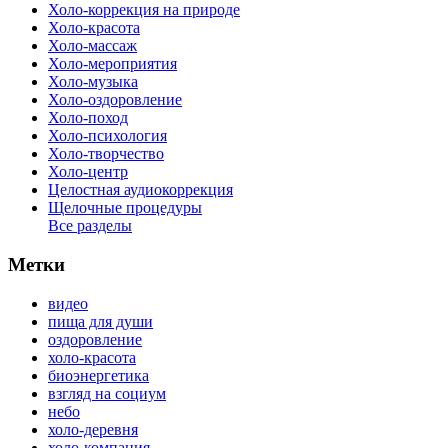
Холо-коррекция на природе
Холо-красота
Холо-массаж
Холо-мероприятия
Холо-музыка
Холо-оздоровление
Холо-поход
Холо-психология
Холо-творчество
Холо-центр
Целостная аудиокоррекция
Щелочные процедуры
Все разделы
Метки
видео
пища для души
оздоровление
холо-красота
биоэнергетика
взгляд на социум
небо
холо-деревня
холо-компания