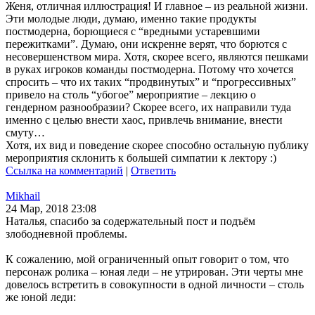
Женя, отличная иллюстрация! И главное – из реальной жизни.
Эти молодые люди, думаю, именно такие продукты
постмодерна, борющиеся с “вредными устаревшими
пережитками”. Думаю, они искренне верят, что борются с
несовершенством мира. Хотя, скорее всего, являются пешками
в руках игроков команды постмодерна. Потому что хочется
спросить – что их таких “продвинутых” и “прогрессивных”
привело на столь “убогое” мероприятие – лекцию о
гендерном разнообразии? Скорее всего, их направили туда
именно с целью внести хаос, привлечь внимание, внести
смуту…
Хотя, их вид и поведение скорее способно остальную публику
мероприятия склонить к большей симпатии к лектору :)
Ссылка на комментарий
|
Ответить
Mikhail
24 Мар, 2018 23:08
Наталья, спасибо за содержательный пост и подъём
злободневной проблемы.
К сожалению, мой ограниченный опыт говорит о том, что
персонаж ролика – юная леди – не утрирован. Эти черты мне
довелось встретить в совокупности в одной личности – столь
же юной леди: