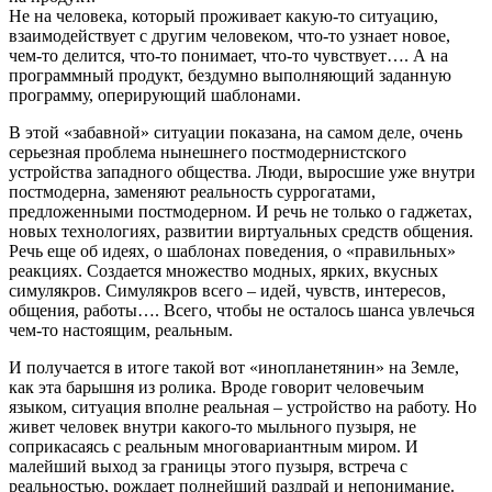
Не на человека, который проживает какую-то ситуацию,
взаимодействует с другим человеком, что-то узнает новое,
чем-то делится, что-то понимает, что-то чувствует…. А на
программный продукт, бездумно выполняющий заданную
программу, оперирующий шаблонами.
В этой «забавной» ситуации показана, на самом деле, очень
серьезная проблема нынешнего постмодернистского
устройства западного общества. Люди, выросшие уже внутри
постмодерна, заменяют реальность суррогатами,
предложенными постмодерном. И речь не только о гаджетах,
новых технологиях, развитии виртуальных средств общения.
Речь еще об идеях, о шаблонах поведения, о «правильных»
реакциях. Создается множество модных, ярких, вкусных
симулякров. Симулякров всего – идей, чувств, интересов,
общения, работы…. Всего, чтобы не осталось шанса увлечься
чем-то настоящим, реальным.
И получается в итоге такой вот «инопланетянин» на Земле,
как эта барышня из ролика. Вроде говорит человечьим
языком, ситуация вполне реальная – устройство на работу. Но
живет человек внутри какого-то мыльного пузыря, не
соприкасаясь с реальным многовариантным миром. И
малейший выход за границы этого пузыря, встреча с
реальностью, рождает полнейший раздрай и непонимание.