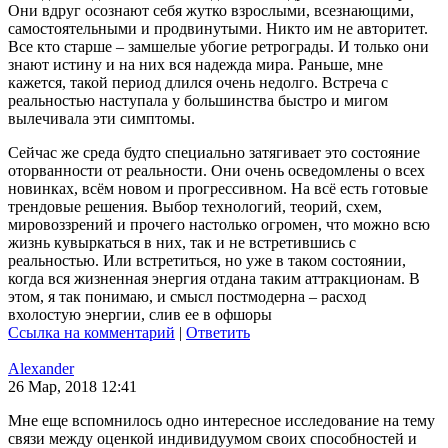
Они вдруг осознают себя жутко взрослыми, всезнающими,
самостоятельными и продвинутыми. Никто им не авторитет.
Все кто старше – замшелые убогие ретрограды. И только они
знают истину и на них вся надежда мира. Раньше, мне
кажется, такой период длился очень недолго. Встреча с
реальностью наступала у большинства быстро и мигом
вылечивала эти симптомы.
Сейчас же среда будто специально затягивает это состояние
оторванности от реальности. Они очень осведомлены о всех
новинках, всём новом и прогрессивном. На всё есть готовые
трендовые решения. Выбор технологий, теорий, схем,
мировоззрений и прочего настолько огромен, что можно всю
жизнь кувыркаться в них, так и не встретившись с
реальностью. Или встретиться, но уже в таком состоянии,
когда вся жизненная энергия отдана таким аттракционам. В
этом, я так понимаю, и смысл постмодерна – расход
вхолостую энергии, слив ее в офшоры
Ссылка на комментарий
|
Ответить
Alexander
26 Мар, 2018 12:41
Мне еще вспомнилось одно интересное исследование на тему
связи между оценкой индивидуумом своих способностей и