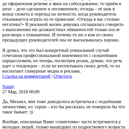
до оформления резюме и явки на собеседование, то приём в
штат – дело сделанное и несомненное, отсюда – её шок в
конце сюжета и переход на личности, когда руководитель
отказывается играть по ее правилам: «Откуда в вас столько
негатива?» В реальной жизни девушка соглашалась говорить
о выполнении ею должностных обязанностей только после
разговора о повышении. И почему-то ни о ком из своих
предыдущих руководителей она не высказывалась хорошо.
Я думал, что это был конкретный уникальный случай
сочетания профессиональной никчемности с сильнейшим
нарциссизмом, но теперь, посмотрев ролик, думаю, что речь
идет о тенденции – если не воспитывать своих детей, то их
воспитают гламурные медиа и реклама.
Ссылка на комментарий
|
Ответить
Nataly
27 Мар, 2018 00:09
Да, Михаил, мне тоже доводилось встречаться с подобными
личностями, из серии – кто бы рассказал, не поверила бы что
такое бывает :))
Вообще, описанные Вами «симптомы» часто встречаются у
молодых людей, только вышедших из подросткового возраста.