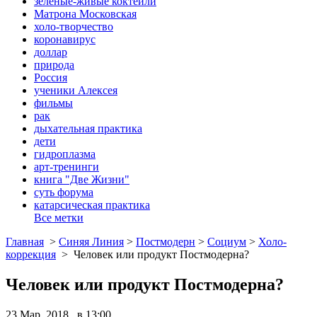
зеленые-живые коктейли
Матрона Московская
холо-творчество
коронавирус
доллар
природа
Россия
ученики Алексея
фильмы
рак
дыхательная практика
дети
гидроплазма
арт-тренинги
книга "Две Жизни"
суть форума
катарсическая практика
Все метки
Главная
>
Синяя Линия
>
Постмодерн
>
Социум
>
Холо-
коррекция
>
Человек или продукт Постмодерна?
Человек или продукт Постмодерна?
23 Мар, 2018 в 13:00