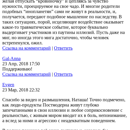
желая отпускать “кровиночку” и цепляясь за чувство
нужности, проецируемое на свое чадо. И многие родители
подобных “инопланетян” сами не живут в реальности, и,
получается, передают подобное мышление по наследству. В
таких ситуациях, порой, исцеляющее воздействие оказывает
какое-то травматическое событие, которое буквально
выдергивает участников из паутины иллюзий. Пусть даже на
миг, но иногда этого мига достаточно, чтобы человек
встрепенулся, ожил.
Ссылка на комментарий
|
Ответить
Gal-Anna
23 Апр, 2018 17:50
Поддерживаю!
Ссылка на комментарий
|
Ответить
Evgen
23 Мар, 2018 22:32
Спасибо за видео и размышления, Наташа! Точно подмечено,
как люди-продукты Постмодерна живут глубоко
запечатанными в свои иллюзии и любое соприкосновение с
реальностью, с живым миром вводит их в боль, непонимание,
а вслед за ними и агрессию с неадекватным поведением.