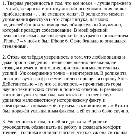
1. Твёрдая уверенность в том, что всё новое – лучше прежнего
– читай, «старого» и потому достойного упоминания лишь с
прибавлением «… не смешите меня». В ролике это момент
упоминания фейсбука («это старая штука, для моих
родителей») и по-старомодному обходительный мужчина,
который проводит собеседование. В моей офисной
реальности смысл жизни девушки был утрачен с появлением
iPhone 7 – у неё-то был iPhone 6. Офис буквально оглашался
стенаниями.
2. Столь же твёрдая уверенность в том, что любые знания и
даже просто сведения – вещь совершенно неважная, не
стоящая времени, внимания, приложения мыслительных
усилий. Уж совершенно точно – неинтересная. В ролике эта
позиция звучит во фразе «нет ничего проще – я спрошу Siri».
Действительно – ну что за нелепость – прочитывать горы
научно-технических статей в поисках ответов. В реальной
жизни девушка услышала, как кто-то из коллег вслух
удивился малоизвестному историческому факту, и
среагировала словами «ой, ну началась википедия…» Кто-то
был поражён услышанным фактом, а ей от него было скучно.
3. Уверенность в том, что ей все должны. В ролике –
руководитель обязан взять на работу и создавать комфорт,
точнее – госпожа кандидат считает, что раз уж она снизошла