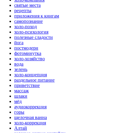
святые места
рецепты
приложения к книгам
самопознание
холо-поход
холо-психология
полезные сладости
йога
постмодерн
фотоминутка
холо-хозяйство
вода
зелень
холо-концепция
раздельное питание
приветствие
массаж
шлаки
мёд
аудиокоррекция
горы
щелочная ванна
холо-коррекция
Алтай