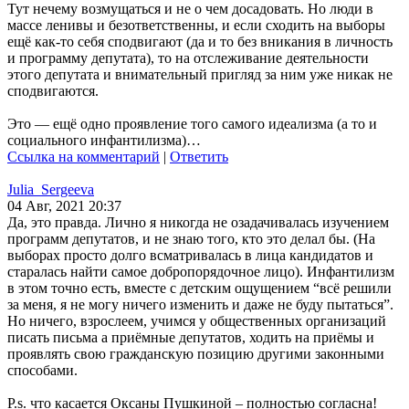
Тут нечему возмущаться и не о чем досадовать. Но люди в
массе ленивы и безответственны, и если сходить на выборы
ещё как-то себя сподвигают (да и то без вникания в личность
и программу депутата), то на отслеживание деятельности
этого депутата и внимательный пригляд за ним уже никак не
сподвигаются.
Это — ещё одно проявление того самого идеализма (а то и
социального инфантилизма)…
Ссылка на комментарий
|
Ответить
Julia_Sergeeva
04 Авг, 2021 20:37
Да, это правда. Лично я никогда не озадачивалась изучением
программ депутатов, и не знаю того, кто это делал бы. (На
выборах просто долго всматривалась в лица кандидатов и
старалась найти самое добропорядочное лицо). Инфантилизм
в этом точно есть, вместе с детским ощущением “всё решили
за меня, я не могу ничего изменить и даже не буду пытаться”.
Но ничего, взрослеем, учимся у общественных организаций
писать письма а приёмные депутатов, ходить на приёмы и
проявлять свою гражданскую позицию другими законными
способами.
P.s. что касается Оксаны Пушкиной – полностью согласна!