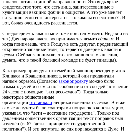
каналов антивакцинной направленности. Это ведь яркое
свидетельство того, что есть лица, заинтересованные в
культивации вакцино-фобии в обществе. А это уже меняет
ситуацию: если есть интересант – то каковы его мотивы?.. И
вот, былая очевидность рассеивается.
С недоверием к власти мне тоже понятен момент. Недавно из
тех) Для народа власть воспринимается чем-то
единым
. И
когда понимаешь, что в Гос.думе есть депутат, продвигающий
откровенно западные темы, то теряется доверие к власти
в
целом
. (Сейчас я понимаю, что это наивность мышления,
думать, что в такой большой команде не будет гнильцы).
Как пример приведу антисемейный законопроект депутатов
Клишаса и Крашенинникова, который они продвигали
наглым образом. (Согласно
законопроекту
можно было
изымать детей из семьи по “сообщению от соседей” в течение
24 часов с помощью “экспресс-судов”). Тогда только
некоторые общественные
организации
отстаивали
неприкосновенность семьи. Эти же
самые депутаты были соавторами поправок в конституцию,
указывая, что “дети – достояние государства”. Только под
давлением общественных организаций текст поправок был
изменён (ст.67 “дети – приоритет государственной
политики”). И эти депутаты до сих пор находятся в Думе. И