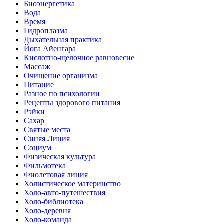
Биоэнергетика
Вода
Время
Гидроплазма
Дыхательная практика
Йога Айенгара
Кислотно-щелочное равновесие
Массаж
Очищение организма
Питание
Разное по психологии
Рецепты здорового питания
Рэйки
Сахар
Святые места
Синяя Линия
Социум
Физическая культура
Фильмотека
Фиолетовая линия
Холистическое материнство
Холо-авто-путешествия
Холо-библиотека
Холо-деревня
Холо-команда