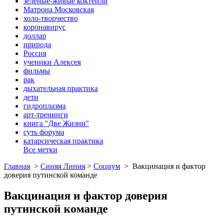
зеленые-живые коктейли
Матрона Московская
холо-творчество
коронавирус
доллар
природа
Россия
ученики Алексея
фильмы
рак
дыхательная практика
дети
гидроплазма
арт-тренинги
книга "Две Жизни"
суть форума
катарсическая практика
Все метки
Главная
>
Синяя Линия
>
Социум
>
Вакцинация и фактор
доверия путинской команде
Вакцинация и фактор доверия
путинской команде