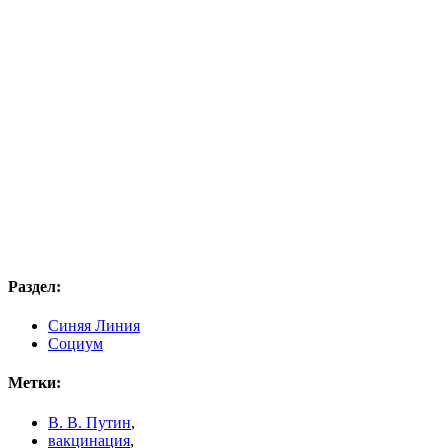
Раздел:
Синяя Линия
Социум
Метки:
В. В. Путин
,
вакцинация
,