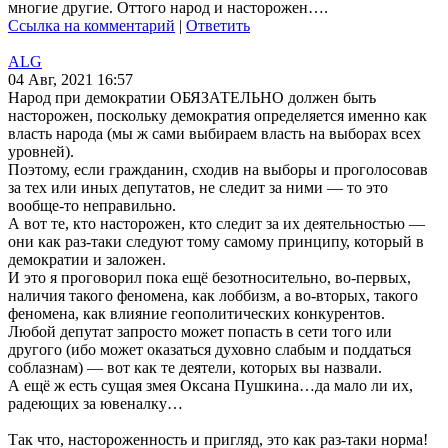
многие другие. Оттого народ и насторожен….
Ссылка на комментарий
|
Ответить
ALG
04 Авг, 2021 16:57
Народ при демократии ОБЯЗАТЕЛЬНО должен быть
насторожен, поскольку демократия определяется именно как
власть народа (мы ж сами выбираем власть на выборах всех
уровней).
Поэтому, если гражданин, сходив на выборы и проголосовав
за тех или иных депутатов, не следит за ними — то это
вообще-то неправильно.
А вот те, кто насторожен, кто следит за их деятельностью —
они как раз-таки следуют тому самому принципу, который в
демократии и заложен.
И это я проговорил пока ещё безотносительно, во-первых,
наличия такого феномена, как лоббизм, а во-вторых, такого
феномена, как влияние геополитических конкурентов.
Любой депутат запросто может попасть в сети того или
другого (ибо может оказаться духовно слабым и поддаться
соблазнам) — вот как те деятели, которых вы назвали.
А ещё ж есть сущая змея Оксана Пушкина…да мало ли их,
радеющих за ювеналку…
Так что, настороженность и пригляд, это как раз-таки норма!