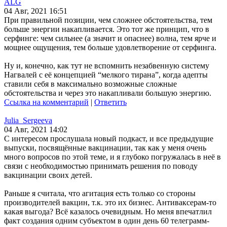
ALG
04 Авг, 2021 16:51
При правильной позиции, чем сложнее обстоятельства, тем
больше энергии накапливается. Это тот же принцип, что в
серфинге: чем сильнее (а значит и опаснее) волна, тем ярче и
мощнее ощущения, тем больше удовлетворение от серфинга.
Ну и, конечно, как тут не вспомнить незабвенную систему
Нагвалей с её концепцией “мелкого тирана”, когда адепты
ставили себя в максимально возможные сложные
обстоятельства и через это накапливали большую энергию.
Ссылка на комментарий
|
Ответить
Julia_Sergeeva
04 Авг, 2021 14:02
С интересом прослушала новый подкаст, и все предыдущие
выпуски, посвящённые вакцинации, так как у меня очень
много вопросов по этой теме, и я глубоко погружалась в неё в
связи с необходимостью принимать решения по поводу
вакцинации своих детей.
Раньше я считала, что агитация есть только со стороны
производителей вакцин, т.к. это их бизнес. Антиваксерам-то
какая выгода? Всё казалось очевидным. Но меня впечатлил
факт создания одним субъектом в один день 60 телеграмм-