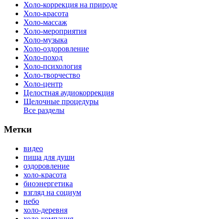
Холо-коррекция на природе
Холо-красота
Холо-массаж
Холо-мероприятия
Холо-музыка
Холо-оздоровление
Холо-поход
Холо-психология
Холо-творчество
Холо-центр
Целостная аудиокоррекция
Щелочные процедуры
Все разделы
Метки
видео
пища для души
оздоровление
холо-красота
биоэнергетика
взгляд на социум
небо
холо-деревня
холо-компания