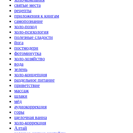
святые места
рецепты
приложения к книгам
самопознание
холо-поход
холо-психология
полезные сладости
йога
постмодерн
фотоминутка
холо-хозяйство
вода
зелень
холо-концепция
раздельное питание
приветствие
массаж
шлаки
мёд
аудиокоррекция
горы
щелочная ванна
холо-коррекция
Алтай