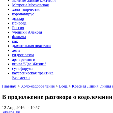
зеленые-живые коктейли
Матрона Московская
холо-творчество
коронавирус
доллар
природа
Россия
ученики Алексея
фильмы
рак
дыхательная практика
дети
гидроплазма
арт-тренинги
книга "Две Жизни"
суть форума
катарсическая практика
Все метки
Главная
>
Холо-оздоровление
>
Вода
>
Красная Линия: линия 
В продолжение разговора о водолечении
12 Апр, 2016 в 19:57
oksana_ku