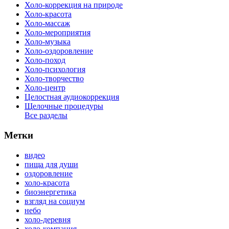
Холо-коррекция на природе
Холо-красота
Холо-массаж
Холо-мероприятия
Холо-музыка
Холо-оздоровление
Холо-поход
Холо-психология
Холо-творчество
Холо-центр
Целостная аудиокоррекция
Щелочные процедуры
Все разделы
Метки
видео
пища для души
оздоровление
холо-красота
биоэнергетика
взгляд на социум
небо
холо-деревня
холо-компания