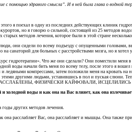
е с помощью здравого смысла”. И в ней была глава о водной тер
я этого я поехал в одну из последних действующих клиник гидр
а‑курортов, но я говорю о сильной, состоящей из 25 методов вод
тарых методов лечения, которое были в этой стране несколько 
е люди, они сидели по всему подъезду с опущенными головами,
на санаторий для больных с расстройствами мозга, но я хотел у
 курс гидротерапии». Что же они сделали? Они поместили меня в
дной воды начали бить меня по всему телу, после этого я вошел 
и и ледяными компрессами, затем положили меня на кровать на н
еми этими другими людьми, уставившись в пол и пуская слюни. Т
 они были РАССЛАБЛЕНЫ, ФИЗИЧЕСКИ КАЙФОВАЛИ, ИСЦЕЛИ
холодной воды и как она на Вас влияет, как она излечива
за годы других методов лечения.
как она расслабляет Вас, она расслабляет и мышцы. Она также п