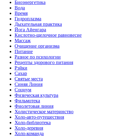
Биоэнергетика
Вода
Время
Гидроплазма
Дыхательная практика
Йога Айенгара
Кислотно-щелочное равновесие
Массаж
Очищение организма
Питание
Разное по психологии
Рецепты здорового питания
Рэйки
Сахар
Святые места
Синяя Линия
Социум
Физическая культура
Фильмотека
Фиолетовая линия
Холистическое материнство
Холо-авто-путешествия
Холо-библиотека
Холо-деревня
Холо-команда