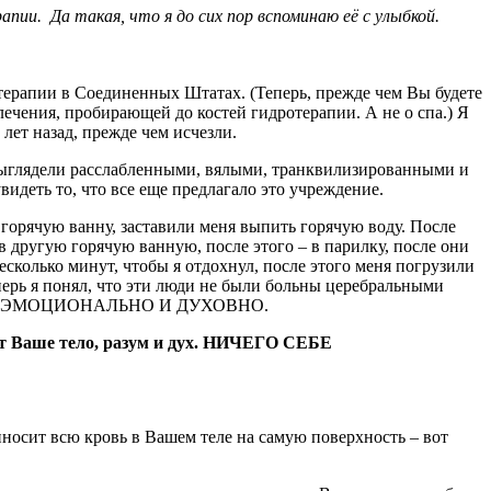
апии. Да такая, что я до сих пор вспоминаю её с улыбкой.
отерапии в Соединенных Штатах. (Теперь, прежде чем Вы будете
олечения, пробирающей до костей гидротерапии. А не о спа.) Я
лет назад, прежде чем исчезли.
 выглядели расслабленными, вялыми, транквилизированными и
видеть то, что все еще предлагало это учреждение.
 горячую ванну, заставили меня выпить горячую воду. После
в другую горячую ванную, после этого – в парилку, после они
есколько минут, чтобы я отдохнул, после этого меня погрузили
еперь я понял, что эти люди не были больны церебральными
ЛИСЬ ЭМОЦИОНАЛЬНО И ДУХОВНО.
ет Ваше тело, разум и дух. НИЧЕГО СЕБЕ
риносит всю кровь в Вашем теле на самую поверхность – вот