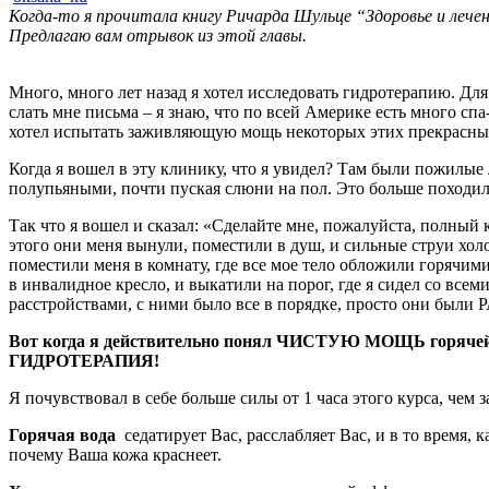
Когда-то я прочитала книгу Ричарда Шульце “Здоровье и лечени
Предлагаю вам отрывок из этой главы.
Много, много лет назад я хотел исследовать гидротерапию. Дл
слать мне письма – я знаю, что по всей Америке есть много сп
хотел испытать заживляющую мощь некоторых этих прекрасных с
Когда я вошел в эту клинику, что я увидел? Там были пожилы
полупьяными, почти пуская слюни на пол. Это больше походило 
Так что я вошел и сказал: «Сделайте мне, пожалуйста, полный
этого они меня вынули, поместили в душ, и сильные струи холо
поместили меня в комнату, где все мое тело обложили горячим
в инвалидное кресло, и выкатили на порог, где я сидел со вс
расстройствами, с ними было все в порядке, просто
Вот когда я действительно понял ЧИСТУЮ МОЩЬ горячей и 
ГИДРОТЕРАПИЯ!
Я почувствовал в себе больше силы от 1 часа этого курса, чем 
Горячая вода
седатирует Вас, расслабляет Вас, и в то время, 
почему Ваша кожа краснеет.