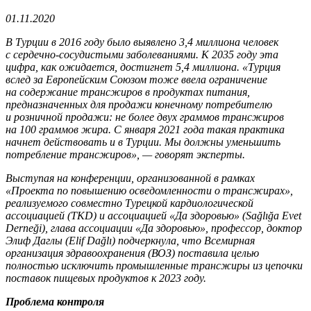
01.11.2020
В Турции в 2016 году было выявлено 3,4 миллиона человек
с сердечно-сосудистыми заболеваниями. К 2035 году эта
цифра, как ожидается, достигнет 5,4 миллиона. «Турция
вслед за Европейским Союзом тоже ввела ограничение
на содержание трансжиров в продуктах питания,
предназначенных для продажи конечному потребителю
и розничной продажи: не более двух граммов трансжиров
на 100 граммов жира. С января 2021 года такая практика
начнет действовать и в Турции. Мы должны уменьшить
потребление трансжиров», — говорят эксперты.
Выступая на конференции, организованной в рамках
«Проекта по повышению осведомленности о трансжирах»,
реализуемого совместно Турецкой кардиологической
ассоциацией (TKD) и ассоциацией «Да здоровью» (Sağlığa Evet
Derneği), глава ассоциации «Да здоровью», профессор, доктор
Элиф Даглы (Elif Dağlı) подчеркнула, что Всемирная
организация здравоохранения (ВОЗ) поставила целью
полностью исключить промышленные трансжиры из цепочки
поставок пищевых продуктов к 2023 году.
Проблема контроля