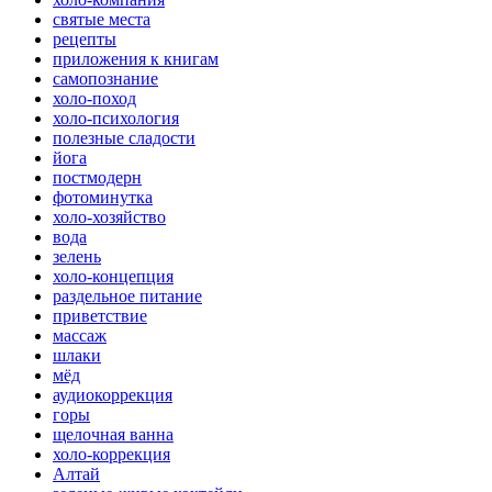
святые места
рецепты
приложения к книгам
самопознание
холо-поход
холо-психология
полезные сладости
йога
постмодерн
фотоминутка
холо-хозяйство
вода
зелень
холо-концепция
раздельное питание
приветствие
массаж
шлаки
мёд
аудиокоррекция
горы
щелочная ванна
холо-коррекция
Алтай