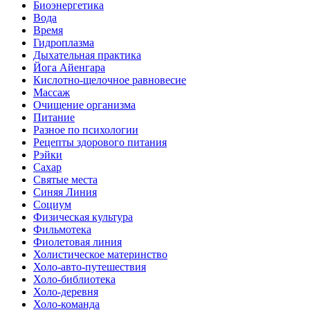
Биоэнергетика
Вода
Время
Гидроплазма
Дыхательная практика
Йога Айенгара
Кислотно-щелочное равновесие
Массаж
Очищение организма
Питание
Разное по психологии
Рецепты здорового питания
Рэйки
Сахар
Святые места
Синяя Линия
Социум
Физическая культура
Фильмотека
Фиолетовая линия
Холистическое материнство
Холо-авто-путешествия
Холо-библиотека
Холо-деревня
Холо-команда