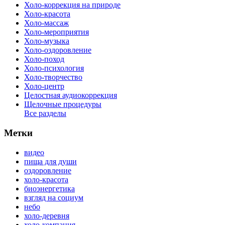
Холо-коррекция на природе
Холо-красота
Холо-массаж
Холо-мероприятия
Холо-музыка
Холо-оздоровление
Холо-поход
Холо-психология
Холо-творчество
Холо-центр
Целостная аудиокоррекция
Щелочные процедуры
Все разделы
Метки
видео
пища для души
оздоровление
холо-красота
биоэнергетика
взгляд на социум
небо
холо-деревня
холо-компания