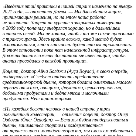
«Введение этой практики в нашей стране намечено на январь
2021 года, — отметила Даглы. — Мы благодарны лицам,
принимающим решения, но на этом наша работа
не закончена. Запрет на курение в закрытых помещениях
в 2009 году поначалу внедрялся хорошо, но в дальнейшем
контроль ослаб. Мы не хотим, чтобы то же самое произошло
с трансжирами. Здесь крайне важно, какой метод будет
использоваться, кто и как часто будет это контролировать.
В этом отношении пока нет налаженной инфраструктуры.
Должны быть вложены достаточные инвестиции, чтобы
анализ проводился в каждой провинции».
Доцент, доктор Айча Бояджи (Ayça Boyacı), в свою очередь,
подчеркнула: «Следует отдавать предпочтение
средиземноморской диете, которая богата оливковым маслом
первого отжима, овощами, фруктами, цельнозерновыми,
бобовыми продуктами и бедна мясом и молочными
продуктами. Нет трансжирам».
«Из каждых десяти человек в нашей стране у трех
повышенный холестерин, — отметил доцент, доктор Онер
Оздоган (Öner Özdoğan). — Если мы будем придерживаться
диеты, заниматься спортом и воздерживаться
от трансжиров с молодого возраста, мы сможем избавиться