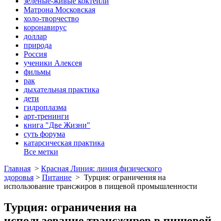
зеленые-живые коктейли
Матрона Московская
холо-творчество
коронавирус
доллар
природа
Россия
ученики Алексея
фильмы
рак
дыхательная практика
дети
гидроплазма
арт-тренинги
книга "Две Жизни"
суть форума
катарсическая практика
Все метки
Главная
>
Красная Линия: линия физического
здоровья
>
Питание
>
Турция: ограничения на
использование трансжиров в пищевой промышленности
Турция: ограничения на
использование трансжиров в пищевой