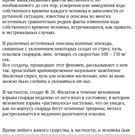
необъяснимого до сих пор, ускорения или замедления хода
собственного времени каждого человека в зависимости от
рутинной ситуации, известны и описаны во многих
источниках сравнительно редкие факты изменения хода
собственного времени человека, встречающиеся, как правило,
в экстремальных случаях.
В различных источниках описаны военные эпизоды,
связанные с уклонением некоторых солдат от стрел, пуль,
осколков снарядов, мин, летящих со скоростью 100 – 150 м/
сек.
Все солдаты, прошедшие этот феномен, рассказывают о нем
так:
происходит кратковременное визуальное замедление
движения стрел, пуль или осколков настолько, что за ними
можно было следить и уклоняться от них
.
В частности, солдат Ф. Н. Филатов в течение мгновения
взрыва снаряда недалеко от него впал в состояние, в котором
мгновение взрыва «растянулось» настолько, что он увидел,
как по корпусу снаряда бегут огненные трещины, металл
растрескивается и медленно разлетаются осколки.
Время любого живого существа, в частности, и человека (как