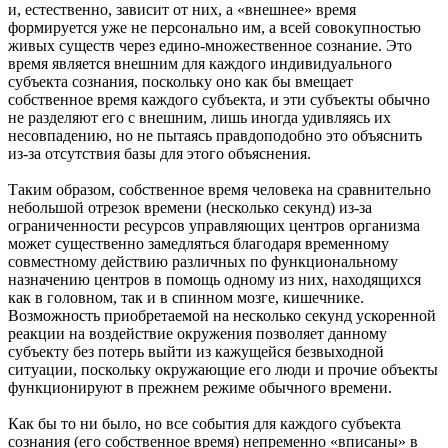
и, естественно, зависит от них, а «внешнее» время
формируется уже не персонально им, а всей совокупностью
живых существ через едино-множественное сознание. Это
время является внешним для каждого индивидуального
субъекта сознания, поскольку оно как бы вмещает
собственное время каждого субъекта, и эти субъекты обычно
не разделяют его с внешним, лишь иногда удивляясь их
несовпадению, но не пытаясь правдоподобно это объяснить
из-за отсутствия базы для этого объяснения.
Таким образом, собственное время человека на сравнительно
небольшой отрезок времени (несколько секунд) из-за
ограниченности ресурсов управляющих центров организма
может существенно замедляться благодаря временному
совместному действию различных по функциональному
назначению центров в помощь одному из них, находящихся
как в головном, так и в спинном мозге, кишечнике.
Возможность приобретаемой на несколько секунд ускоренной
реакции на воздействие окружения позволяет данному
субъекту без потерь выйти из кажущейся безвыходной
ситуации, поскольку окружающие его люди и прочие объекты
функционируют в прежнем режиме обычного времени.
Как бы то ни было, но все события для каждого субъекта
сознания (его собственное время) непременно «вписаны» в