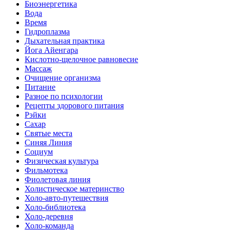
Биоэнергетика
Вода
Время
Гидроплазма
Дыхательная практика
Йога Айенгара
Кислотно-щелочное равновесие
Массаж
Очищение организма
Питание
Разное по психологии
Рецепты здорового питания
Рэйки
Сахар
Святые места
Синяя Линия
Социум
Физическая культура
Фильмотека
Фиолетовая линия
Холистическое материнство
Холо-авто-путешествия
Холо-библиотека
Холо-деревня
Холо-команда