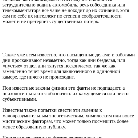
затруднительно водить автомобиль, речь собеседника или
телекомментатора все чаще не доходит до их сознания, хотя
сам по себе их интеллект по степени сообразительности
может и не претерпеть существенных потерь.
Также уже всем известно, что насыщенные делами и заботами
дни проскакивают незаметно, тогда как дни безделья, или
«пустые» от дел дни тянутся нескончаемо, так же как
замедленно течет время для заключенного в одиночной
камере, где ничего не происходит.
Под известные законы физики эти факты не подпадают, а
психологи пытаются обозначить их кажущимися или чисто
субъективными.
Известны также попытки свести эти явления к
маловразумительным энергетическим, химическим или вовсе
мистическим факторам, что может только посмешить более-
менее образованную публику.
Кроме вышеуказанных фактов явственного, но