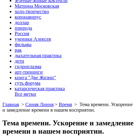
зеленые-живые коктейли
Матрона Московская
холо-творчество
коронавирус
доллар
природа
Россия
ученики Алексея
фильмы
рак
дыхательная практика
дети
гидроплазма
арт-тренинги
книга "Две Жизни"
суть форума
катарсическая практика
Все метки
Главная
>
Синяя Линия
>
Время
>
Тема времени. Ускорение
и замедление времени в нашем восприятии.
Тема времени. Ускорение и замедление
времени в нашем восприятии.