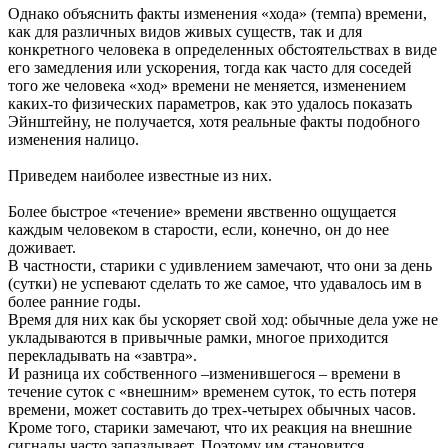
Однако объяснить факты изменения «хода» (темпа) времени,
как для различных видов живых существ, так и для
конкретного человека в определенных обстоятельствах в виде
его замедления или ускорения, тогда как часто для соседей
того же человека «ход» времени не меняется, изменением
каких-то физических параметров, как это удалось показать
Эйнштейну, не получается, хотя реальные факты подобного
изменения налицо.
Приведем наиболее известные из них.
Более быстрое «течение» времени явственно ощущается
каждым человеком в старости, если, конечно, он до нее
доживает.
В частности, старики с удивлением замечают, что они за день
(сутки) не успевают сделать то же самое, что удавалось им в
более ранние годы.
Время для них как бы ускоряет свой ход: обычные дела уже не
укладываются в привычные рамки, многое приходится
перекладывать на «завтра».
И разница их собственного –изменившегося – времени в
течение суток с «внешним» временем суток, то есть потеря
времени, может составить до трех-четырех обычных часов.
Кроме того, старики замечают, что их реакция на внешние
сигналы часто запаздывает. Поэтому им становится