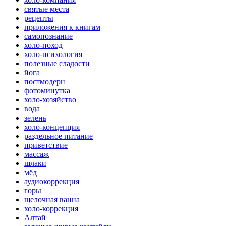
святые места
рецепты
приложения к книгам
самопознание
холо-поход
холо-психология
полезные сладости
йога
постмодерн
фотоминутка
холо-хозяйство
вода
зелень
холо-концепция
раздельное питание
приветствие
массаж
шлаки
мёд
аудиокоррекция
горы
щелочная ванна
холо-коррекция
Алтай