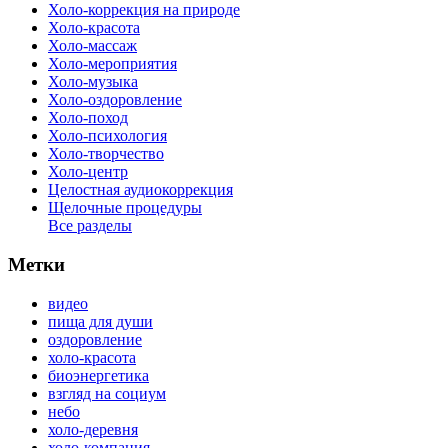
Холо-коррекция на природе
Холо-красота
Холо-массаж
Холо-мероприятия
Холо-музыка
Холо-оздоровление
Холо-поход
Холо-психология
Холо-творчество
Холо-центр
Целостная аудиокоррекция
Щелочные процедуры
Все разделы
Метки
видео
пища для души
оздоровление
холо-красота
биоэнергетика
взгляд на социум
небо
холо-деревня
холо-компания