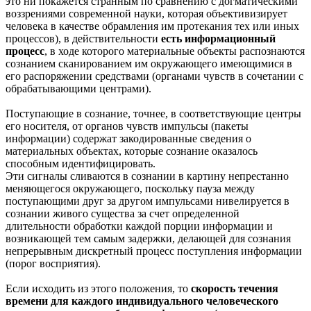
это ни покажется странным по сравнению с догматическими
воззрениями современной науки, которая объективизирует
человека в качестве обрамления им протекания тех или иных
процессов), в действительности
есть информационный
процесс
, в ходе которого материальные объекты распознаются
сознанием сканированием им окружающего имеющимися в
его распоряжении средствами (органами чувств в сочетании с
обрабатывающими центрами).
Поступающие в сознание, точнее, в соответствующие центры
его носителя, от органов чувств импульсы (пакеты
информации) содержат закодированные сведения о
материальных объектах, которые сознание оказалось
способным идентифицировать.
Эти сигналы сливаются в сознании в картину непрестанно
меняющегося окружающего, поскольку пауза между
поступающими друг за другом импульсами нивелируется в
сознании живого существа за счет определенной
длительности обработки каждой порции информации и
возникающей тем самым задержки, делающей для сознания
непрерывным дискретный процесс поступления информации
(порог восприятия).
Если исходить из этого положения, то
скорость течения
времени для каждого индивидуального человеческого