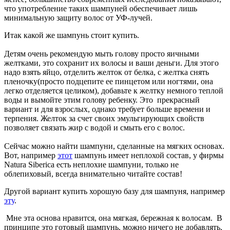
что употребление таких шампуней обеспечивает лишь
минимальную защиту волос от УФ-лучей.
Итак какой же шампунь стоит купить.
Детям очень рекомендую мыть голову просто яичными
желтками, это сохранит их волосы и ваши деньги. Для этого
надо взять яйцо, отделить желток от белка, с желтка снять
пленочку(просто подцепите ее пинцетом или ногтями, она
легко отделяется целиком), добавьте к желтку немного теплой
воды и вымойте этим голову ребенку. Это прекрасный
вариант и для взрослых, однако требует больше времени и
терпения. Желток за счет своих эмульгирующих свойств
позволяет связать жир с водой и смыть его с волос.
Сейчас можно найти шампуни, сделанные на мягких основах.
Вот, например
этот
шампунь имеет неплохой состав, у фирмы
Natura Siberica есть неплохие шампуни, только не
облепиховый, всегда внимательно читайте состав!
Другой вариант купить хорошую базу для шампуня, например
эту
.
Мне эта основа нравится, она мягкая, бережная к волосам. В
принципе это готовый шампунь, можно ничего не добавлять,