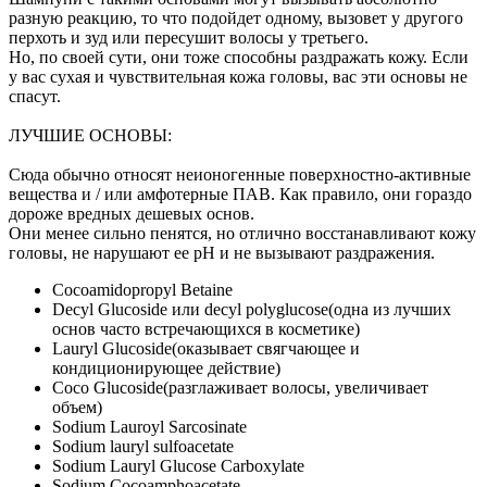
разную реакцию, то что подойдет одному, вызовет у другого
перхоть и зуд или пересушит волосы у третьего.
Но, по своей сути, они тоже способны раздражать кожу. Если
у вас сухая и чувствительная кожа головы, вас эти основы не
спасут.
ЛУЧШИЕ ОСНОВЫ:
Сюда обычно относят неионогенные поверхностно-активные
вещества и / или амфотерные ПАВ. Как правило, они гораздо
дороже вредных дешевых основ.
Они менее сильно пенятся, но отлично восстанавливают кожу
головы, не нарушают ее pH и не вызывают раздражения.
Cocoamidopropyl Betaine
Decyl Glucoside или decyl polyglucose(одна из лучших
основ часто встречающихся в косметикe)
Lauryl Glucoside(оказывает свягчающее и
кондиционирующее действие)
Сосо Glucoside(разглаживает волосы, увеличивает
объем)
Sodium Lauroyl Sarcosinate
Sodium lauryl sulfoacetate
Sodium Lauryl Glucose Carboxylate
Sodium Cocoamphoacetate