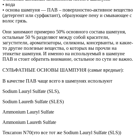
• вода
• основа шампуня — ПАВ – поверхностно-активное вещество
(детергент или сурфактант), образующее пену и смывающее с
волос грязь.
Они занимают примерно 50% основного состава шампуня,
остальные 50 % разделяют между собой красители,
загустители, ароматизаторы, силиконы, консерванты, и какие-
то другие полезные вещества, о которых вы прочли на
этикетке шампуня. И именно на используемый в шампуне
ПАВ и стоит обратить внимание, остальное по сути не важно.
СУЛЬФАТНЫЕ ОСНОВЫ ШАМПУНЯ (самые вредные):
В качестве ПАВ чаще всего в шампунях используют
Sodium Lauryl Sulfate (SLS),
Sodium Laureth Sulfate (SLES)
Ammonium Lauryl Sulfate
Ammonium Laureth Sulfate
Тексапон N70(это все тот же Sodium Lauryl Sulfate (SLS))