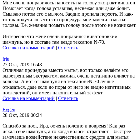
Мне очень понравилось наносить на голову экстракт виватон.
Помогает когда голова уставшая, несвежая или даже болит.
Смываю потом его с мылом. Заодно пропала перхоть. И как-
то так получилось что эта процедура мне заменила мытье
головы. Т.е. желания помыть голову после этого не возникает.
Интересно что жене очень понравился виватоновкий
шампунь, но в составе там везде тексапон N-70.
Ссылка на комментарий
|
Ответить
friu
27 Окт, 2019 16:48
Отличная процедура вместо мытья, вот только делайте это
выветренным экстрактом, аммиак очень негативно влияет на
волосы! А вот от шампуня на тексапонеN-70 лучше
отказаться, даде если до поры от него не видно негативных
последствий, он имеет накопительный эффект
Ссылка на комментарий
|
Ответить
Evgen
28 Окт, 2019 00:24
Спасибо за пост, Ира, оочень полезно и вовремя! Как раз
искал себе шампунь, а то когда волосы отрастают – быстрее
замечаешь воздействие некачественных средств для мытья