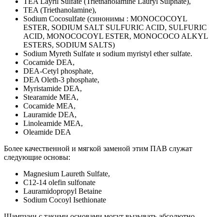
TEA Layril Sulfate (Triethanolamine Lauryl Sulphate),
TEA (Triethanolamine),
Sodium Cocosulfate (синонимы : MONOCOCOYL
ESTER, SODIUM SALT SULFURIC ACID, SULFURIC
ACID, MONOCOCOYL ESTER, MONOCOCO ALKYL
ESTERS, SODIUM SALTS)
Sodium Myreth Sulfate и sodium myristyl ether sulfate.
Cocamide DEA,
DEA-Cetyl phosphate,
DEA Oleth-3 phosphate,
Myristamide DEA,
Stearamide MEA,
Cocamide MEA,
Lauramide DEA,
Linoleamide MEA,
Oleamide DEA
Более качественной и мягкой заменой этим ПАВ служат
следующие основы:
Magnesium Laureth Sulfate,
C12-14 olefin sulfonate
Lauramidopropyl Betaine
Sodium Cocoyl Isethionate
Шампуни с такими основами могут вызывать абсолютно