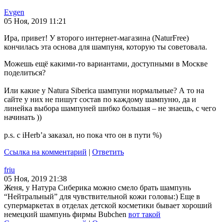
Evgen
05 Ноя, 2019 11:21
Ира, привет! У второго интернет-магазина (NaturFree)
кончилась эта основа для шампуня, которую ты советовала.
Можешь ещё какими-то вариантами, доступными в Москве
поделиться?
Или какие у Natura Siberica шампуни нормальные? А то на
сайте у них не пишут состав по каждому шампуню, да и
линейка выбора шампуней шибко большая – не знаешь, с чего
начинать ))
p.s. с iHerb’a заказал, но пока что он в пути %)
Ссылка на комментарий
|
Ответить
friu
05 Ноя, 2019 21:38
Женя, у Натура Сиберика можно смело брать шампунь
“Нейтральный” для чувствительной кожи головы:) Еще в
супермаркетах в отделах детской косметики бывает хороший
немецкий шампунь фирмы Bubchen
вот такой