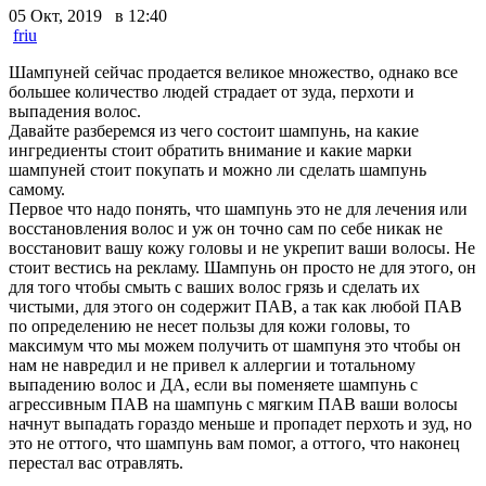
05 Окт, 2019 в 12:40
friu
Шампуней сейчас продается великое множество, однако все
большее количество людей страдает от зуда, перхоти и
выпадения волос.
Давайте разберемся из чего состоит шампунь, на какие
ингредиенты стоит обратить внимание и какие марки
шампуней стоит покупать и можно ли сделать шампунь
самому.
Первое что надо понять, что шампунь это не для лечения или
восстановления волос и уж он точно сам по себе никак не
восстановит вашу кожу головы и не укрепит ваши волосы. Не
стоит вестись на рекламу. Шампунь он просто не для этого, он
для того чтобы смыть с ваших волос грязь и сделать их
чистыми, для этого он содержит ПАВ, а так как любой ПАВ
по определению не несет пользы для кожи головы, то
максимум что мы можем получить от шампуня это чтобы он
нам не навредил и не привел к аллергии и тотальному
выпадению волос и ДА, если вы поменяете шампунь с
агрессивным ПАВ на шампунь с мягким ПАВ ваши волосы
начнут выпадать гораздо меньше и пропадет перхоть и зуд, но
это не оттого, что шампунь вам помог, а оттого, что наконец
перестал вас отравлять.