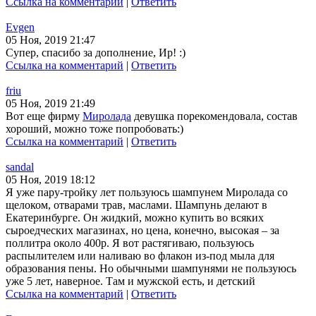
Ссылка на комментарий
|
Ответить
Evgen
05 Ноя, 2019 21:47
Супер, спасибо за дополнение, Ир! :)
Ссылка на комментарий
|
Ответить
friu
05 Ноя, 2019 21:49
Вот еще фирму
Миролада
девушка порекомендовала, состав
хороший, можно тоже попробовать:)
Ссылка на комментарий
|
Ответить
sandal
05 Ноя, 2019 18:12
Я уже пару-тройку лет пользуюсь шампунем Миролада со
щелоком, отварами трав, маслами. Шампунь делают в
Екатеринбурге. Он жидкий, можно купить во всяких
сыроедческих магазинах, но цена, конечно, высокая – за
поллитра около 400р. Я вот растягиваю, пользуюсь
распылителем или наливаю во флакон из-под мыла для
образования пены. Но обычными шампунями не пользуюсь
уже 5 лет, наверное. Там и мужской есть, и детский
Ссылка на комментарий
|
Ответить