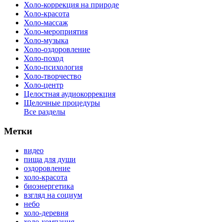
Холо-коррекция на природе
Холо-красота
Холо-массаж
Холо-мероприятия
Холо-музыка
Холо-оздоровление
Холо-поход
Холо-психология
Холо-творчество
Холо-центр
Целостная аудиокоррекция
Щелочные процедуры
Все разделы
Метки
видео
пища для души
оздоровление
холо-красота
биоэнергетика
взгляд на социум
небо
холо-деревня
холо-компания