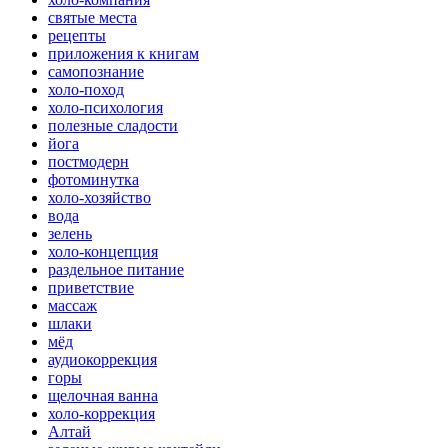
святые места
рецепты
приложения к книгам
самопознание
холо-поход
холо-психология
полезные сладости
йога
постмодерн
фотоминутка
холо-хозяйство
вода
зелень
холо-концепция
раздельное питание
приветствие
массаж
шлаки
мёд
аудиокоррекция
горы
щелочная ванна
холо-коррекция
Алтай