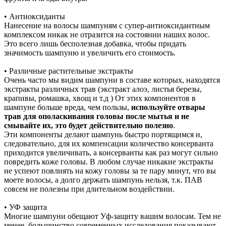
• Антиоксиданты
Нанесение на волосы шампуням с супер-антиоксидантным
комплексом никак не отразится на состоянии наших волос.
Это всего лишь бесполезная добавка, чтобы придать
значимость шампуню и увеличить его стоимость.
• Различные растительные экстракты
Очень часто мы видим шампуни в составе которых, находятся
экстракты различных трав (экстракт алоэ, листья березы,
крапивы, ромашка, хвощ и т.д ) От этих компонентов в
шампуне больше вреда, чем пользы,
используйте отвары
трав для ополаскивания головы после мытья и не
смывайте их, это будет действительно полезно
.
Эти компоненты делают шампунь быстро портящимся и,
следовательно, для их компенсации количество консерванта
приходится увеличивать, а консерванты как раз могут сильно
повредить коже головы. В любом случае никакие экстракты
не успеют повлиять на кожу головы за те пару минут, что вы
моете волосы, а долго держать шампунь нельзя, т.к. ПАВ
совсем не полезны при длительном воздействии.
• УФ защита
Многие шампуни обещают Уф-защиту вашим волосам. Тем не
менее, большинство современных исследования показывают,