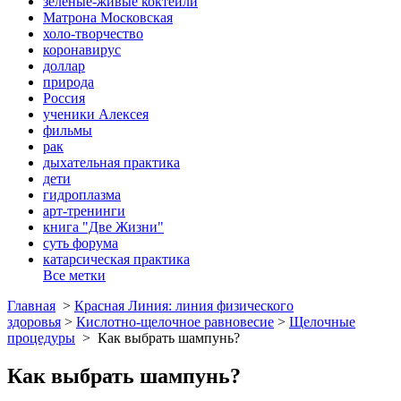
зеленые-живые коктейли
Матрона Московская
холо-творчество
коронавирус
доллар
природа
Россия
ученики Алексея
фильмы
рак
дыхательная практика
дети
гидроплазма
арт-тренинги
книга "Две Жизни"
суть форума
катарсическая практика
Все метки
Главная
>
Красная Линия: линия физического
здоровья
>
Кислотно-щелочное равновесие
>
Щелочные
процедуры
>
Как выбрать шампунь?
Как выбрать шампунь?