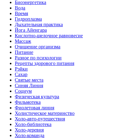
Биоэнергетика
Вода
Время
Гидроплазма
Дыхательная практика
Йога Айенгара
Кислотно-щелочное равновесие
Массаж
Очищение организма
Питание
Разное по психологии
Рецепты здорового питания
Рэйки
Сахар
Святые места
Синяя Линия
Социум
Физическая культура
Фильмотека
Фиолетовая линия
Холистическое материнство
Холо-авто-путешествия
Холо-библиотека
Холо-деревня
Холо-команда