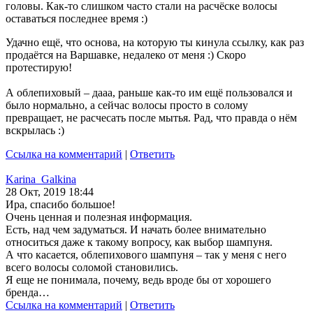
головы. Как-то слишком часто стали на расчёске волосы
оставаться последнее время :)
Удачно ещё, что основа, на которую ты кинула ссылку, как раз
продаётся на Варшавке, недалеко от меня :) Скоро
протестирую!
А облепиховый – дааа, раньше как-то им ещё пользовался и
было нормально, а сейчас волосы просто в солому
превращает, не расчесать после мытья. Рад, что правда о нём
вскрылась :)
Ссылка на комментарий
|
Ответить
Karina_Galkina
28 Окт, 2019 18:44
Ира, спасибо большое!
Очень ценная и полезная информация.
Есть, над чем задуматься. И начать более внимательно
относиться даже к такому вопросу, как выбор шампуня.
А что касается, облепихового шампуня – так у меня с него
всего волосы соломой становились.
Я еще не понимала, почему, ведь вроде бы от хорошего
бренда…
Ссылка на комментарий
|
Ответить