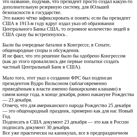
это название, подумав, что президент просто создал какую-то
дополнительную резервную систему, для бОльшей
безопасности в государстве.
Это важно чётко зафиксировать и понять: если бы президент
США в 1913-м году вдруг издал указ об образовании
Центрального Банка США, то огромное количество людей в
США сразу бы встрепенулось .
Были бы очередные баталии в Конгрессе, в Сенате,
общенародные споры и обсуждения.
И не факт, что это решение было бы одобрено Конгрессом
(как до этого провалились две первые попытки создать
частный Центральный Банк в США).
Мало того, этот указ о создании ФРС был подписан
президентом Вудро Вильсоном (заблаговременно
приведённым к власти именно банкирскими кланами) в
самом конце года, в конце декабря, ровно накануне Рождества
— 23 декабря.
Отмечу, что для американского народа Рождество 25 декабря
— это общенародный праздник, примерно как для нас Новый
Год.
Подписать в США документ 23 декабря — это как в России
подписать документ 30 декабря.
Все уже практически на каникулах, все в предпраздничном