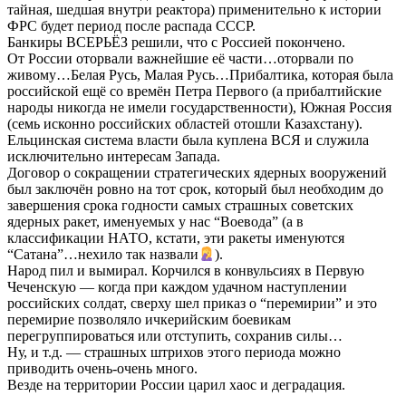
тайная, шедшая внутри реактора) применительно к истории
ФРС будет период после распада СССР.
Банкиры ВСЕРЬЁЗ решили, что с Россией покончено.
От России оторвали важнейшие её части…оторвали по
живому…Белая Русь, Малая Русь…Прибалтика, которая была
российской ещё со времён Петра Первого (а прибалтийские
народы никогда не имели государственности), Южная Россия
(семь исконно российских областей отошли Казахстану).
Ельцинская система власти была куплена ВСЯ и служила
исключительно интересам Запада.
Договор о сокращении стратегических ядерных вооружений
был заключён ровно на тот срок, который был необходим до
завершения срока годности самых страшных советских
ядерных ракет, именуемых у нас “Воевода” (а в
классификации НАТО, кстати, эти ракеты именуются
“Сатана”…нехило так назвали
).
Народ пил и вымирал. Корчился в конвульсиях в Первую
Чеченскую — когда при каждом удачном наступлении
российских солдат, сверху шел приказ о “перемирии” и это
перемирие позволяло ичкерийским боевикам
перегруппироваться или отступить, сохранив силы…
Ну, и т.д. — страшных штрихов этого периода можно
приводить очень-очень много.
Везде на территории России царил хаос и деградация.