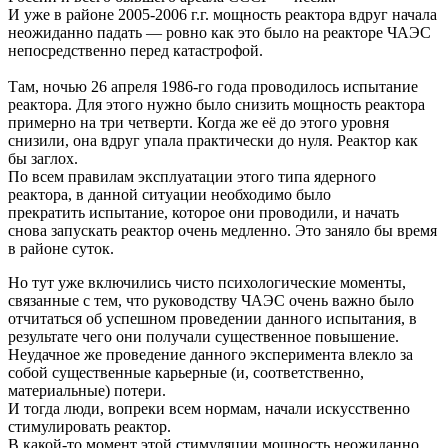
И уже в районе 2005-2006 г.г. мощность реактора вдруг начала
неожиданно падать — ровно как это было на реакторе ЧАЭС
непосредственно перед катастрофой.
Там, ночью 26 апреля 1986-го года проводилось испытание
реактора. Для этого нужно было снизить мощность реактора
примерно на три четверти. Когда же её до этого уровня
снизили, она вдруг упала практически до нуля. Реактор как
бы заглох.
По всем правилам эксплуатации этого типа ядерного
реактора, в данной ситуации необходимо было
прекратить испытание, которое они проводили, и начать
снова запускать реактор очень медленно. Это заняло бы время
в районе суток.
Но тут уже включились чисто психологические моменты,
связанные с тем, что руководству ЧАЭС очень важно было
отчитаться об успешном проведении данного испытания, в
результате чего они получали существенное повышение.
Неудачное же проведение данного эксперимента влекло за
собой существенные карьерные (и, соответственно,
материальные) потери.
И тогда люди, вопреки всем нормам, начали искусственно
стимулировать реактор.
В какой-то момент этой стимуляции мощность неожиданно