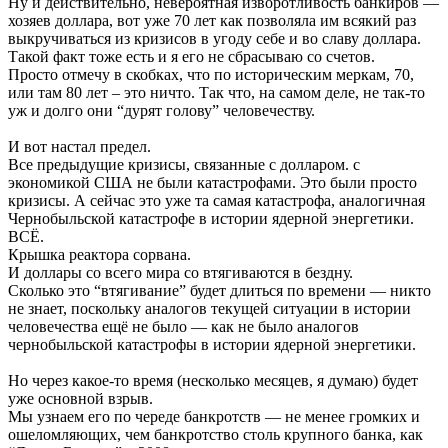
Ну и действительно, невероятная изворотливость банкиров —
хозяев доллара, вот уже 70 лет как позволяла им всякий раз
выкручиваться из кризисов в угоду себе и во славу доллара.
Такой факт тоже есть и я его не сбрасываю со счетов.
Просто отмечу в скобках, что по историческим меркам, 70,
или там 80 лет – это ничто. Так что, на самом деле, не так-то
уж и долго они “дурят голову” человечеству.
И вот настал предел.
Все предыдущие кризисы, связанные с долларом. с
экономикой США не были катастрофами. Это были просто
кризисы. А сейчас это уже та самая катастрофа, аналогичная
Чернобыльской катастрофе в истории ядерной энергетики.
ВСЁ.
Крышка реактора сорвана.
И доллары со всего мира со втягиваются в бездну.
Сколько это “втягивание” будет длиться по времени — никто
не знает, поскольку аналогов текущей ситуации в истории
человечества ещё не было — как не было аналогов
чернобыльской катастрофы в истории ядерной энергетики.
Но через какое-то время (несколько месяцев, я думаю) будет
уже основной взрыв.
Мы узнаем его по череде банкротств — не менее громких и
ошеломляющих, чем банкротство столь крупного банка, как