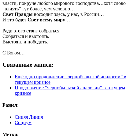
власти, покруче любого мирового господства…хотя слово
“влиять” тут более, чем условно…
Свет Правды
восходит здесь, у нас, в России…
И это будет
Свет всему миру
…
Ради этого ст
о
ит собраться.
Собраться и выстоять.
Выстоять и победить.
С Богом…
Связанные записи:
Ещё одно продолжение “чернобыльской аналогии” в
текущем кризисе
Продолжение "чернобыльской аналогии" в текущем
кризисе
Раздел:
Синяя Линия
Социум
Метки: