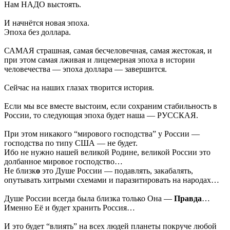
Нам НАДО выстоять.
И начнётся новая эпоха.
Эпоха без доллара.
САМАЯ страшная, самая бесчеловечная, самая жестокая, и
при этом самая лживая и лицемерная эпоха в истории
человечества — эпоха доллара — завершится.
Сейчас на наших глазах творится история.
Если мы все вместе выстоим, если сохраним стабильность в
России, то следующая эпоха будет наша — РУССКАЯ.
При этом никакого “мирового господства” у России —
господства по типу США — не будет.
Ибо не нужно нашей великой Родине, великой России это
долбанное мировое господство…
Не близк
о
это Душе России — подавлять, закабалять,
опутывать хитрыми схемами и паразитировать на народах…
Душе России всегда была близка только Она —
Правда
…
Именно Её и будет хранить Россия…
И это будет “влиять” на всех людей планеты покруче любой