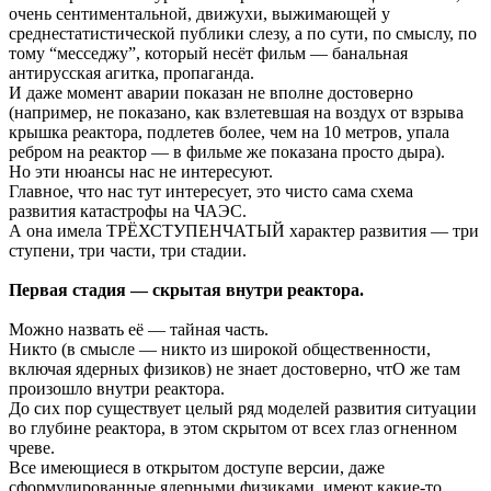
очень сентиментальной, движухи, выжимающей у
среднестатистической публики слезу, а по сути, по смыслу, по
тому “месседжу”, который несёт фильм — банальная
антирусская агитка, пропаганда.
И даже момент аварии показан не вполне достоверно
(например, не показано, как взлетевшая на воздух от взрыва
крышка реактора, подлетев более, чем на 10 метров, упала
ребром на реактор — в фильме же показана просто дыра).
Но эти нюансы нас не интересуют.
Главное, что нас тут интересует, это чисто сама схема
развития катастрофы на ЧАЭС.
А она имела ТРЁХСТУПЕНЧАТЫЙ характер развития — три
ступени, три части, три стадии.
Первая стадия — скрытая внутри реактора.
Можно назвать её — тайная часть.
Никто (в смысле — никто из широкой общественности,
включая ядерных физиков) не знает достоверно, чтО же там
произошло внутри реактора.
До сих пор существует целый ряд моделей развития ситуации
во глубине реактора, в этом скрытом от всех глаз огненном
чреве.
Все имеющиеся в открытом доступе версии, даже
сформулированные ядерными физиками, имеют какие-то