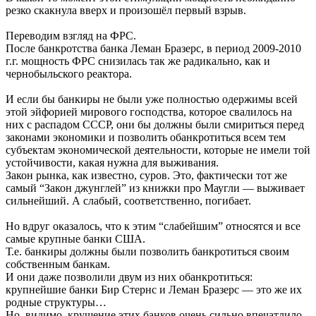
резко скакнула вверх и произошёл первый взрыв.
Переводим взгляд на ФРС.
После банкротства банка Леман Бразерс, в период 2009-2010
г.г. мощность ФРС снизилась так же радикально, как и
чернобыльского реактора.
И если бы банкиры не были уже полностью одержимы всей
этой эйфорией мирового господства, которое свалилось на
них с распадом СССР, они бы должны были смириться перед
законами экономики и позволить обанкротиться всем тем
субъектам экономической деятельности, которые не имели той
устойчивости, какая нужна для выживания.
Закон рынка, как известно, суров. Это, фактически тот же
самый “Закон джунглей” из книжки про Маугли — выживает
сильнейший. А слабый, соответственно, погибает.
Но вдруг оказалось, что к этим “слабейшим” относятся и все
самые крупные банки США.
Т.е. банкиры должны были позволить банкротиться своим
собственным банкам.
И они даже позволили двум из них обанкротиться:
крупнейшие банки Бир Стернс и Леман Бразерс — это же их
родные структуры…
Но, видимо, крушение этих банков очень сильно впечатлило