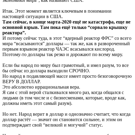
экономики мира”, как называют США.
Итак. Этот момент является ключевым в понимании
настоящей ситуации в США.
Там сейчас, в конце марта-2020 ещё не катастрофа, еще не
основной взрыв. Там пока ещё только “сорвало крышку
реактора”.
И потому сейчас туда, в этот “ядерный реактор ФРС” со всего
мира “всасываются” доллары — так же, как в развороченный
первым взрывом реактор ЧАЭС всасывался кислород.
Поэтому-то доллары так резко и дорожают по всему миру.
Если бы народ по миру был грамотный, и имел разум, то все
бы сейчас из доллара выходили СРОЧНО.
Но народ в подавляющей массе имеет просто безоговорочную
ВЕРУ В ДОЛЛАР.
Это абсолютно иррациональная вера.
Я сам с этой верой сталкивался много раз, когда общался с
людьми (в том числе и с бизнесменами, которые, вроде как,
должны иметь этот самый разум).
Но нет. Народ верит в доллар и однозначно считает, что когда
доллар растёт — значит он становится сильнее, и этим он
подтверждает свой “великий и могучий” статус.