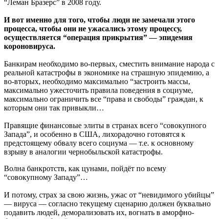
“Леман Бразерс” в 2008 году.
И вот именно для того, чтобы люди не замечали этого
процесса, чтобы они не ужасались этому процессу,
осуществляется “операция прикрытия” — эпидемия
короновируса.
Банкирам необходимо во-первых, сместить внимание народа с
реальной катастрофы в экономике на страшную эпидемию, а
во-вторых, необходимо максимально “застроить массы,
максимально ужесточить правила поведения в социуме,
максимально ограничить все “права и свободы” граждан, к
которым они так привыкли…
Правящие финансовые элиты в странах всего “совокупного
Запада”, и особенно в США, лихорадочно готовятся к
предстоящему обвалу всего социума — т.е. к основному
взрыву в аналогии чернобыльской катастрофы.
Волна банкротств, как цунами, пойдёт по всему
“совокупному Западу”…
И потому, страх за свою жизнь, ужас от “невидимого убийцы”
— вируса — согласно текущему сценарию должен буквально
подавить людей, деморализовать их, вогнать в аморфно-