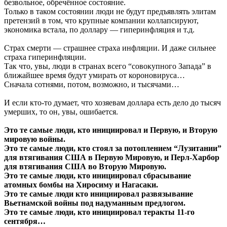
безвольное, обречённое состояние.
Только в таком состоянии люди не будут предъявлять элитам
претензий в том, что крупные компании коллапсируют,
экономика встала, по доллару — гиперинфляция и т.д.
Страх смерти — страшнее страха инфляции. И даже сильнее
страха гиперинфляции.
Так что, увы, люди в странах всего “совокупного Запада” в
ближайшее время будут умирать от короновируса…
Сначала сотнями, потом, возможно, и тысячами…
И если кто-то думает, что хозяевам доллара есть дело до тысяч
умерших, то он, увы, ошибается.
Это те самые люди, кто инициировал и Первую, и Вторую
мировую войны.
Это те самые люди, кто стоял за потоплением “Лузитании”
для втягивания США в Первую Мировую, и Перл-Харбор
для втягивания США во Вторую Мировую.
Это те самые люди, кто инициировал сбрасывание
атомных бомбы на Хиросиму и Нагасаки.
Это те самые люди кто инициировал развязывание
Вьетнамской войны под надуманным предлогом.
Это те самые люди, кто инициировал теракты 11-го
сентября…