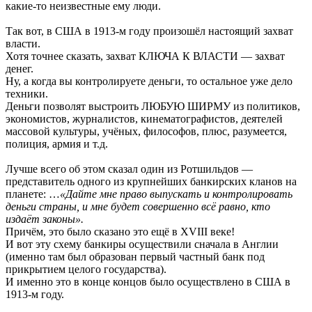
какие-то неизвестные ему люди.
Так вот, в США в 1913-м году произошёл настоящий захват
власти.
Хотя точнее сказать, захват КЛЮЧА К ВЛАСТИ — захват
денег.
Ну, а когда вы контролируете деньги, то остальное уже дело
техники.
Деньги позволят выстроить ЛЮБУЮ ШИРМУ из политиков,
экономистов, журналистов, кинематографистов, деятелей
массовой культуры, учёных, философов, плюс, разумеется,
полиция, армия и т.д.
Лучше всего об этом сказал один из Ротшильдов —
представитель одного из крупнейших банкирских кланов на
планете: …
«Дайте мне право выпускать и контролировать
деньги страны, и мне будет совершенно всё равно, кто
издаёт законы».
Причём, это было сказано это ещё в XVIII веке!
И вот эту схему банкиры осуществили сначала в Англии
(именно там был образован первый частный банк под
прикрытием целого государства).
И именно это в конце концов было осуществлено в США в
1913-м году.