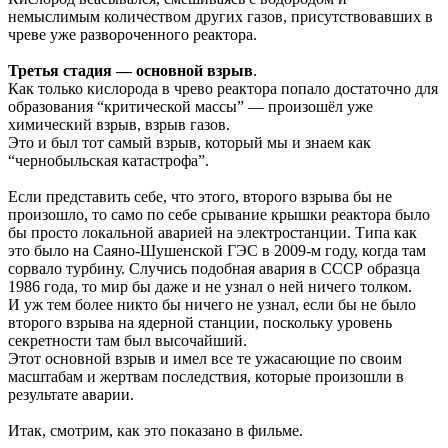
немыслимым количеством других газов, присутствовавших в
чреве уже развороченного реактора.
Третья стадия — основной взрыв
.
Как только кислорода в чрево реактора попало достаточно для
образования “критической массы” — произошёл уже
химический взрыв, взрыв газов.
Это и был тот самый взрыв, который мы и знаем как
“чернобыльская катастрофа”.
Если представить себе, что этого, второго взрыва бы не
произошло, то само по себе срывание крышки реактора было
бы просто локальной аварией на электростанции. Типа как
это было на Саяно-Шушенской ГЭС в 2009-м году, когда там
сорвало турбину. Случись подобная авария в СССР образца
1986 года, то мир бы даже и не узнал о ней ничего толком.
И уж тем более никто бы ничего не узнал, если бы не было
второго взрыва на ядерной станции, поскольку уровень
секретности там был высочайший.
Этот основной взрыв и имел все те ужасающие по своим
масштабам и жертвам последствия, которые произошли в
результате аварии.
Итак, смотрим, как это показано в фильме.