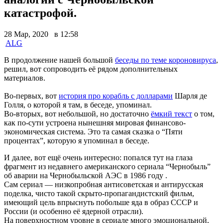
катастрофой.
28 Мар, 2020 в 12:58
ALG
В продолжение нашей большой
беседы по теме короновируса
,
решил, вот сопроводить её рядом дополнительных
материалов.
Во-первых, вот
история про корабль с долларами
Шарля де
Голля, о которой я там, в беседе, упоминал.
Во-вторых, вот небольшой, но достаточно
ёмкий текст
о том,
как по-сути устроена нынешняя мировая финансово-
экономическая система. Это та самая сказка о “Пяти
процентах”, которую я упоминал в беседе.
И далее, вот ещё очень интересно: попался тут на глаза
фрагмент из недавнего американского сериала “Чернобыль”
об аварии на Чернобыльской АЭС в 1986 году .
Сам сериал — низкопробная антисоветская и антирусская
поделка, чисто такой скрыто-пропагандистский фильм,
имеющий цель впрыснуть побольше яда в образ СССР и
России (и особенно её ядерной отрасли).
На поверхностном уровне в сериале много эмоциональной,