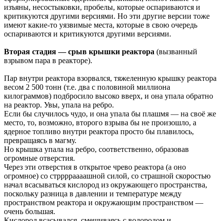
изъяны, несостыковки, пробелы, которые оспариваются и
критикуются другими версиями. Но эти другие версии тоже
имеют какие-то уязвимые места, которые в свою очередь
оспариваются и критикуются другими версиями.
Вторая стадия — срыв крышки реактора
(вызванный
взрывом пара в реакторе).
Пар внутри реактора взорвался, тяжеленную крышку реактора
весом 2 500 тонн (т.е. два с половиной миллиона
килограммов) подбросило высоко вверх, и она упала обратно
на реактор. Увы, упала на ребро.
Если бы случилось чудо, и она упала бы плашмя — на своё же
место, то, возможно, второго взрыва бы не произошло, а
ядерное топливо внутри реактора просто бы плавилось,
превращаясь в магму.
Но крышка упала на ребро, соответственно, образовав
огромные отверстия.
Через эти отверстия в открытое чрево реактора (а оно
огромное) со стрррраааашной силой, со страшной скоростью
начал всасываться кислород из окружающего пространства,
поскольку разница в давлении и температуре между
пространством реактора и окружающим пространством —
очень большая.
Кислород всасывался, смешиваясь с водородом и