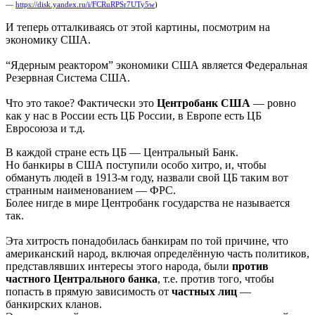
—
https://disk.yandex.ru/i/FCRuRPSr7UTy5w
)
И теперь отталкиваясь от этой картины, посмотрим на
экономику США.
“Ядерным реактором” экономики США является Федеральная
Резервная Система США.
Что это такое? Фактически это
Центробанк США
— ровно
как у нас в России есть ЦБ России, в Европе есть ЦБ
Евросоюза и т.д.
В каждой стране есть ЦБ — Центральный Банк.
Но банкиры в США поступили особо хитро, и, чтобы
обмануть людей в 1913-м году, назвали свой ЦБ таким вот
странным наименованием — ФРС.
Более нигде в мире Центробанк государства не называется
так.
Эта хитрость понадобилась банкирам по той причине, что
американский народ, включая определённую часть политиков,
представлявших интересы этого народа, были
против
частного Центрального банка
, т.е. против того, чтобы
попасть в прямую зависимость от
частных лиц
—
банкирских кланов.