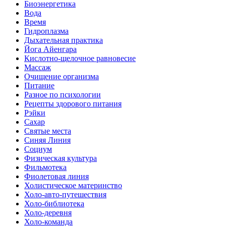
Биоэнергетика
Вода
Время
Гидроплазма
Дыхательная практика
Йога Айенгара
Кислотно-щелочное равновесие
Массаж
Очищение организма
Питание
Разное по психологии
Рецепты здорового питания
Рэйки
Сахар
Святые места
Синяя Линия
Социум
Физическая культура
Фильмотека
Фиолетовая линия
Холистическое материнство
Холо-авто-путешествия
Холо-библиотека
Холо-деревня
Холо-команда