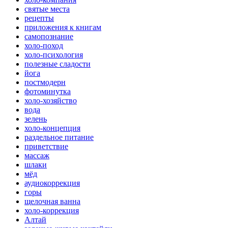
святые места
рецепты
приложения к книгам
самопознание
холо-поход
холо-психология
полезные сладости
йога
постмодерн
фотоминутка
холо-хозяйство
вода
зелень
холо-концепция
раздельное питание
приветствие
массаж
шлаки
мёд
аудиокоррекция
горы
щелочная ванна
холо-коррекция
Алтай