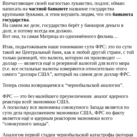
Впечатляющее своей наглостью лукавство, подлог, обман:
написать на
частной
банкноте
название государства
крупными буквами, и этим внушить людям, что это
банкнота
государства
.
На самом же деле, государство берёт у банкиров деньги в
долг, и потому всегда им должно.
Вот она, та самая Матрица из одноимённого фильма…
Итак, подытоживаем наше понимание сути ФРС: это по сути
такой же Центральный банк, как в любой другой стране, с той
только разницей, что валюта, которую он производит —
доллар — является ещё и резервной валютой для всего мира
(т.е. все остальные валюты измеряются относительно этого
самого “доллара США”, который на самом деле доллар ФРС.
Теперь снова возвращаемся к “чернобыльской аналогии”.
ФРС — это без малейшего преувеличения аналог ядерного
реактора всей экономики США.
А поскольку вся экономика совокупного Запада является по
сути дела продолжением экономики США, ФРС по факту
является ещё и ядерным реактором экономики всего
“совокупного запада”.
Аналогом первой стадии чернобыльской катастрофы (которая