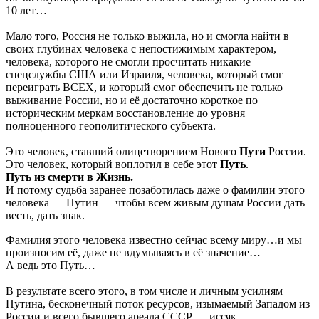
10 лет…
Мало того, Россия не только выжила, но и смогла найти в
своих глубинах человека с непостижимым характером,
человека, которого не смогли просчитать никакие
спецслужбы США или Израиля, человека, который смог
переиграть ВСЕХ, и который смог обеспечить не только
выживание России, но и её достаточно короткое по
историческим меркам восстановление до уровня
полноценного геополитического субъекта.
Это человек, ставший олицетворением Нового
Пути
России.
Это человек, который воплотил в себе этот
Путь
.
Путь
из смерти в Жизнь.
И потому судьба заранее позаботилась даже о фамилии этого
человека — Путин — чтобы всем живым душам России дать
весть, дать знак.
Фамилия этого человека известно сейчас всему миру…и мы
произносим её, даже не вдумываясь в её значение…
А ведь это Путь…
В результате всего этого, в том числе и личным усилиям
Путина, бесконечный поток ресурсов, изымаемый Западом из
России и всего бывшего ареала СССР — иссяк.