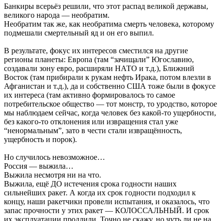
Банкиры всерьёз решили, что этот распад великой державы,
великого народа — необратим.
Необратим так же, как необратима смерть человека, которому
подмешали смертельный яд и он его выпил.
В результате, фокус их интересов сместился на другие
регионы планеты: Европа (там “зачищали” Югославию,
создавали зону евро, расширяли НАТО и т.д.), Ближний
Восток (там прибирали к рукам нефть Ирака, потом влезли в
Афганистан и т.д.), да и собственно США тоже были в фокусе
их интереса (там активно формировалось то самое
потребительское общество — тот монстр, то уродство, которое
мы наблюдаем сейчас, когда человек без какой-то ущербности,
без какого-то отклонения или извращения стал уже
“ненормальным”, зато в чести стали извращённость,
ущербность и порок).
Но случилось невозможное…
Россия — выжила…
Выжила несмотря ни на что.
Выжила, ещё ДО истечения срока годности наших
сильнейших ракет. А когда их срок годности подходил к
концу, наши ракетчики провели испытания, и оказалось, что
запас прочности у этих ракет — КОЛОССАЛЬНЫЙ. И срок
их эксплуатации продлили. Точно не скажу, но чуть ли не на