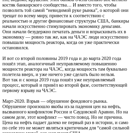
костяк банкирского сообщества… И вместо того, чтобы
позволить той самой “невидимой руке рынка”, о которой они
трещат по всему миру, привести к соответствию с
реальностью и другие финансовые структуры США, банкиры
начали искусственно стимулировать экономику деньгами.
Они начали безудержно печатать деньги и впрыскивать их в
экономику — ровно так же, как на ЧАЭС люди искусственно
повышали мощность реактора, когда он уже практически
остановился.
И вот со второй половины 2019 года и до марта 2020 года
пошёл этап, аналогичный неуправляемому повышению
мощности реактора на ЧАЭС, когда мощность там буквально
полетела вверх, и уже ничего уже сделать было нельзя.
Вот так и с конца 2019 года пошёл уже неуправляемый
процесс, который и привёл ко второй фазе, соответствующей
первому взрыву на ЧАЭС.
Март-2020. Взрыв — обрушение фондового рынка.
Обрушение произошло якобы из-за падения цен на нефть,
вызванного конфликтом России и Саудовской Аравии. Но на
самом деле, этот конфликт — чисто повод. Но не причина.
Цена на нефть падает далеко не первый раз в истории, и само
по себе это не может являться критичным для “самой сильной