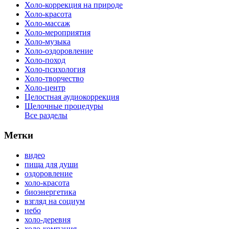
Холо-коррекция на природе
Холо-красота
Холо-массаж
Холо-мероприятия
Холо-музыка
Холо-оздоровление
Холо-поход
Холо-психология
Холо-творчество
Холо-центр
Целостная аудиокоррекция
Щелочные процедуры
Все разделы
Метки
видео
пища для души
оздоровление
холо-красота
биоэнергетика
взгляд на социум
небо
холо-деревня
холо-компания