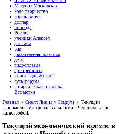
зеленые-живые коктейли
Матрона Московская
холо-творчество
коронавирус
доллар
природа
Россия
ученики Алексея
фильмы
рак
дыхательная практика
дети
гидроплазма
арт-тренинги
книга "Две Жизни"
суть форума
катарсическая практика
Все метки
Главная
>
Синяя Линия
>
Социум
>
Текущий
экономический кризис в аналогии с Чернобыльской
катастрофой.
Текущий экономический кризис в
аналогии с Чернобыльской