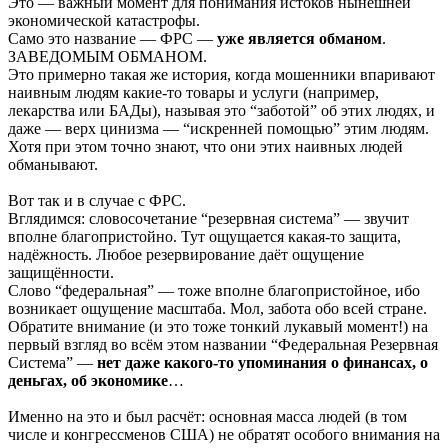
Это — важный момент для понимания истоков нынешней
экономической катастрофы.
Само это название — ФРС —
уже является обманом
.
ЗАВЕДОМЫМ ОБМАНОМ.
Это примерно такая же история, когда мошенники впаривают
наивным людям какие-то товары и услуги (например,
лекарства или БАДы), называя это “заботой” об этих людях, и
даже — верх цинизма — “искренней помощью” этим людям.
Хотя при этом точно знают, что они этих наивных людей
обманывают.
Вот так и в случае с ФРС.
Вглядимся: словосочетание “резервная система” — звучит
вполне благопристойно. Тут ощущается какая-то защита,
надёжность. Любое резервирование даёт ощущение
защищённости.
Слово “федеральная” — тоже вполне благопристойное, ибо
возникает ощущение масштаба. Мол, забота обо всей стране.
Обратите внимание (и это тоже тонкий лукавый момент!) на
первый взгляд во всём этом названии “Федеральная Резервная
Система” —
нет даже какого-то упоминания о финансах, о
деньгах, об экономике
…
Именно на это и был расчёт: основная масса людей (в том
числе и конгрессменов США) не обратят особого внимания на