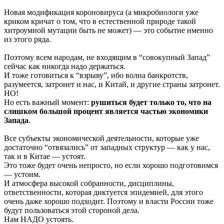
Новая модификация короновируса (а микробиологи уже
криком кричат о том, что в естественной природе такой
хитроумной мутации быть не может) — это событие именно
из этого ряда.
Поэтому всем народам, не входящим в “совокупный Запад”
сейчас как никогда надо держаться.
И тоже готовиться к “взрыву”, ибо волна банкротств,
разумеется, затронет и нас, и Китай, и другие страны затронет.
НО!
Но есть важный момент:
рушиться будет только то, что на
слишком большой процент является частью экономики
Запада
.
Все субъекты экономической деятельности, которые уже
достаточно “отвязались” от западных структур — как у нас,
так и в Китае — устоят.
Это тоже будет очень непросто, но если хорошо подготовимся
— устоим.
И атмосфера высокой собранности, дисциплины,
ответственности, которая диктуется эпидемией, для этого
очень даже хорошо подходит. Поэтому и власти России тоже
будут пользоваться этой стороной дела.
Нам НАДО устоять.