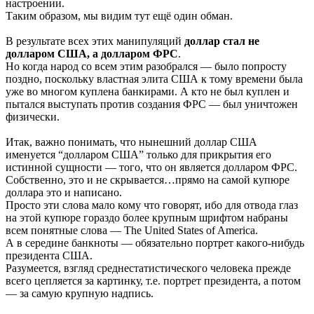
настроении.
Таким образом, мы видим тут ещё один обман.
В результате всех этих манипуляций
доллар стал не
долларом США, а долларом ФРС
.
Но когда народ со всем этим разобрался — было попросту
поздно, поскольку властная элита США к тому времени была
уже во многом куплена банкирами. А кто не был куплен и
пытался выступать против создания ФРС — был уничтожен
физически.
Итак, важно понимать, что нынешний доллар США
именуется “долларом США” только для прикрытия его
истинной сущности — того, что он является долларом ФРС.
Собственно, это и не скрывается…прямо на самой купюре
доллара это и написано.
Просто эти слова мало кому что говорят, ибо для отвода глаз
на этой купюре гораздо более крупным шрифтом набраны
всем понятные слова — The United States of America.
А в середине банкноты — обязательно портрет какого-нибудь
президента США.
Разумеется, взгляд среднестатистического человека прежде
всего цепляется за картинку, т.е. портрет президента, а потом
— за самую крупную надпись.