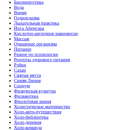
Биоэнергетика
Вода
Время
Гидроплазма
Дыхательная практика
Йога Айенгара
Кислотно-щелочное равновесие
Массаж
Очищение организма
Питание
Разное по психологии
Рецепты здорового питания
Рэйки
Сахар
Святые места
Синяя Линия
Социум
Физическая культура
Фильмотека
Фиолетовая линия
Холистическое материнство
Холо-авто-путешествия
Холо-библиотека
Холо-деревня
Холо-команда