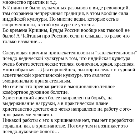
множество практик и т.д.
В Индии не было культурных разрывов в виде революций,
там сохранена непрерывная традиция, в этом вообще сила
индийской культуры. Но многие вещи, которые есть в
современности, в этой культуре не учтены.
Во времена Кришны, Будды России вообще как таковой не
было! А Чайтанья про Россию, если и слышал, то разве что
только название…
Следующая причина привлекателньости и “завлекательности”
псевдо-ведической культуры в том, что индийская культура
очень богата эстетически: теплая, солнечная, яркая, красивая,
многообразная… Для европейцев, чьи корни лежат в суровой
аскетической христианской культуре, это является
эмоционально притягательным.
Но сейчас это превращается в эмоционально-теплое
комфортное духовное болотце.
Христианский ареал более направлен на борьбу, на
выдерживание нагрузки, а в практическом плане
христианство достаточно четко направлено на работу с эго-
программами человека.
Никакой работы с эго в кришнаизме нет, там нет проработки
гордыни, как в христианстве. Потому там и возникает это
псевдо-духовное болото…