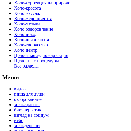
Холо-коррекция на природе
Холо-красота
Холо-массаж
Холо-мероприятия
Холо-музыка
Холо-оздоровление
Холо-поход
Холо-психология
Холо-творчество
Холо-центр
Целостная аудиокоррекция
Щелочные процедуры
Все разделы
Метки
видео
пища для души
оздоровление
холо-красота
биоэнергетика
взгляд на социум
небо
холо-деревня
холо-компания