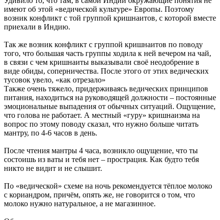
Удивило то, что там, в самой Индии окружающие понятия не
имеют об этой «ведической культуре» Европы. Поэтому
возник конфликт с той группой кришнаитов, с которой вместе
приехали в Индию.
Так же возник конфликт с группой кришнаитов по поводу
того, что большая часть группы ходила к ней вечером на чай,
в связи с чем кришнаиты выказывали своё неодобрение в
виде обиды, соперничества. После этого от этих ведических
тусовок увело, «как отрезало»
Также очень тяжело, придерживаясь ведических принципов
питания, находиться на руководящей должности – постоянные
эмоциональные выпадения от обычных ситуаций. Ощущение,
что голова не работает. А местный «гуру» кришнаизма на
вопрос по этому поводу сказал, что нужно больше читать
мантру, по 4-6 часов в день.
После чтения мантры 4 часа, возникло ощущение, что ты
состоишь из ваты и тебя нет – прострация. Как будто тебя
никто не видит и не слышит.
По «ведической» схеме на ночь рекомендуется тёплое молоко
с кориандром, причём, опять же, не говорится о том, что
молоко нужно натуральное, а не магазинное.