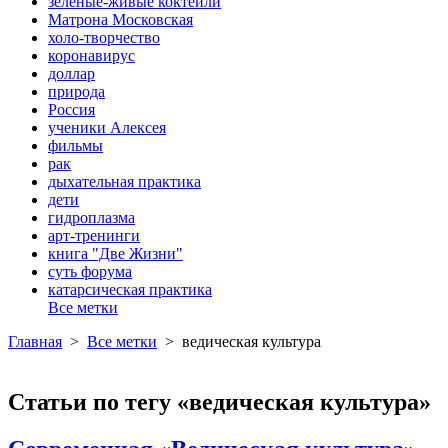
зеленые-живые коктейли
Матрона Московская
холо-творчество
коронавирус
доллар
природа
Россия
ученики Алексея
фильмы
рак
дыхательная практика
дети
гидроплазма
арт-тренинги
книга "Две Жизни"
суть форума
катарсическая практика
Все метки
Главная
>
Все метки
>
ведическая культура
Статьи по тегу «ведическая культура»