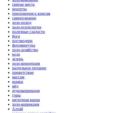
святые места
рецепты
приложения к книгам
самопознание
холо-поход
холо-психология
полезные сладости
йога
постмодерн
фотоминутка
холо-хозяйство
вода
зелень
холо-концепция
раздельное питание
приветствие
массаж
шлаки
мёд
аудиокоррекция
горы
щелочная ванна
холо-коррекция
Алтай