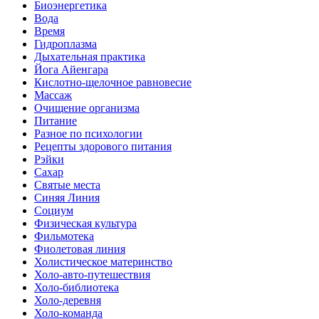
Биоэнергетика
Вода
Время
Гидроплазма
Дыхательная практика
Йога Айенгара
Кислотно-щелочное равновесие
Массаж
Очищение организма
Питание
Разное по психологии
Рецепты здорового питания
Рэйки
Сахар
Святые места
Синяя Линия
Социум
Физическая культура
Фильмотека
Фиолетовая линия
Холистическое материнство
Холо-авто-путешествия
Холо-библиотека
Холо-деревня
Холо-команда