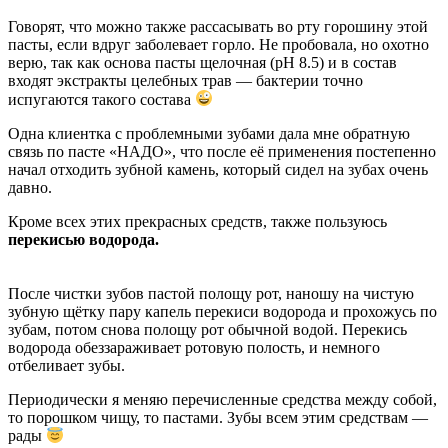
Говорят, что можно также рассасывать во рту горошину этой
пасты, если вдруг заболевает горло. Не пробовала, но охотно
верю, так как основа пасты щелочная (pH 8.5) и в состав
входят экстракты целебных трав — бактерии точно
испугаются такого состава
Одна клиентка с проблемными зубами дала мне обратную
связь по пасте «НАДО», что после её применения постепенно
начал отходить зубной камень, который сидел на зубах очень
давно.
Кроме всех этих прекрасных средств, также пользуюсь
перекисью водорода.
После чистки зубов пастой полощу рот, наношу на чистую
зубную щётку пару капель перекиси водорода и прохожусь по
зубам, потом снова полощу рот обычной водой. Перекись
водорода обеззараживает ротовую полость, и немного
отбеливает зубы.
Периодически я меняю перечисленные средства между собой,
то порошком чищу, то пастами. Зубы всем этим средствам —
рады