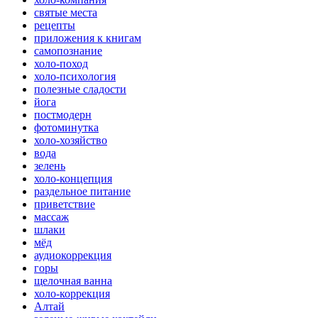
святые места
рецепты
приложения к книгам
самопознание
холо-поход
холо-психология
полезные сладости
йога
постмодерн
фотоминутка
холо-хозяйство
вода
зелень
холо-концепция
раздельное питание
приветствие
массаж
шлаки
мёд
аудиокоррекция
горы
щелочная ванна
холо-коррекция
Алтай