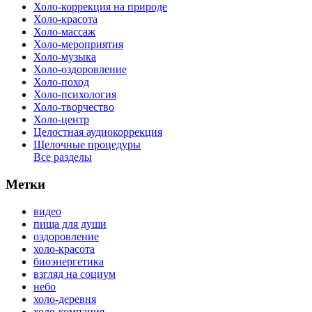
Холо-коррекция на природе
Холо-красота
Холо-массаж
Холо-мероприятия
Холо-музыка
Холо-оздоровление
Холо-поход
Холо-психология
Холо-творчество
Холо-центр
Целостная аудиокоррекция
Щелочные процедуры
Все разделы
Метки
видео
пища для души
оздоровление
холо-красота
биоэнергетика
взгляд на социум
небо
холо-деревня
холо-компания