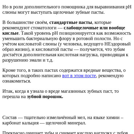
Но в роли дополнительного помощника для выравнивания pH
слюны могут выступать щелочные зубные пасты.
В большинстве своём,
стандартные пасты
, которые
рекомендуют стоматологи —
слабощелочные или вообще
кислые
. Такой уровень pH позиционируется как возможность
уменьшить бактериальную флору в ротовой полости. Но с
учётом кисловатой слюны (у человека, ведущего НЕздоровый
образ жизни), и кисловатой пасты — получается, что зубам
достаётся дополнительная кислотная нагрузка, приводящая к
разрушению эмали и т.д.
Кроме того, в таких пастах содержатся вредные вещества, о
которых подробно написано
вот в этом посте
, рекомендую
ознакомиться.
Итак, когда я узнала о вреде магазинных зубных паст, то
перешла на
зубной порошок.
Состав — тщательно измельчённый мел, на языке химии –
карбонат кальция — щелочной минерал.
Прекрасно очищает зубы и снимает кислую нагрузку с зубов.