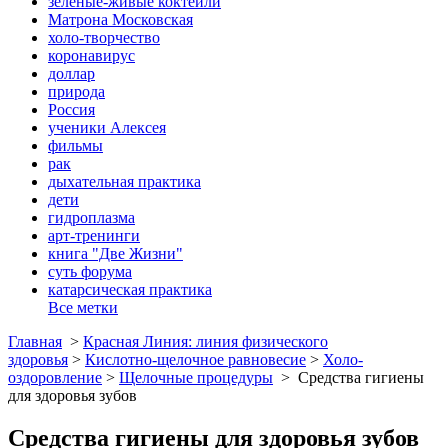
зеленые-живые коктейли
Матрона Московская
холо-творчество
коронавирус
доллар
природа
Россия
ученики Алексея
фильмы
рак
дыхательная практика
дети
гидроплазма
арт-тренинги
книга "Две Жизни"
суть форума
катарсическая практика
Все метки
Главная
>
Красная Линия: линия физического
здоровья
>
Кислотно-щелочное равновесие
>
Холо-
оздоровление
>
Щелочные процедуры
>
Средства гигиены
для здоровья зубов
Средства гигиены для здоровья зубов