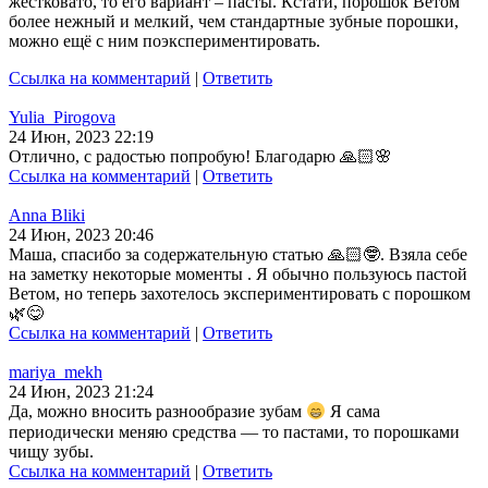
жестковато, то его вариант – пасты. Кстати, порошок Ветом
более нежный и мелкий, чем стандартные зубные порошки,
можно ещё с ним поэкспериментировать.
Ссылка на комментарий
|
Ответить
Yulia_Pirogova
24 Июн, 2023 22:19
Отлично, с радостью попробую! Благодарю 🙏🏻🌸
Ссылка на комментарий
|
Ответить
Anna Bliki
24 Июн, 2023 20:46
Маша, спасибо за содержательную статью 🙏🏻🤓. Взяла себе
на заметку некоторые моменты . Я обычно пользуюсь пастой
Ветом, но теперь захотелось экспериментировать с порошком
🌿😋
Ссылка на комментарий
|
Ответить
mariya_mekh
24 Июн, 2023 21:24
Да, можно вносить разнообразие зубам
Я сама
периодически меняю средства — то пастами, то порошками
чищу зубы.
Ссылка на комментарий
|
Ответить