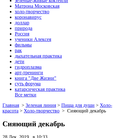
зеленые-живые коктейли
Матрона Московская
холо-творчество
коронавирус
доллар
природа
Россия
ученики Алексея
фильмы
рак
дыхательная практика
дети
гидроплазма
арт-тренинги
книга "Две Жизни"
суть форума
катарсическая практика
Все метки
Главная
>
Зеленая линия
>
Пища для души
>
Холо-
красота
>
Холо-творчество
>
Сияющий декабрь
Сияющий декабрь
28 Дек, 2019 в 10:33