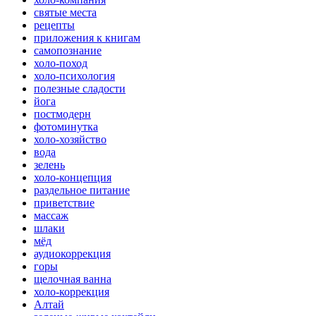
святые места
рецепты
приложения к книгам
самопознание
холо-поход
холо-психология
полезные сладости
йога
постмодерн
фотоминутка
холо-хозяйство
вода
зелень
холо-концепция
раздельное питание
приветствие
массаж
шлаки
мёд
аудиокоррекция
горы
щелочная ванна
холо-коррекция
Алтай