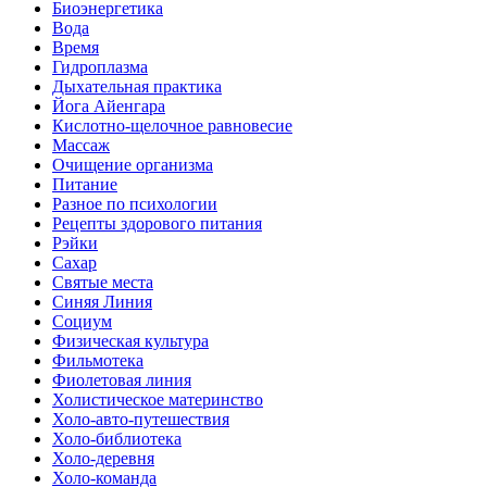
Биоэнергетика
Вода
Время
Гидроплазма
Дыхательная практика
Йога Айенгара
Кислотно-щелочное равновесие
Массаж
Очищение организма
Питание
Разное по психологии
Рецепты здорового питания
Рэйки
Сахар
Святые места
Синяя Линия
Социум
Физическая культура
Фильмотека
Фиолетовая линия
Холистическое материнство
Холо-авто-путешествия
Холо-библиотека
Холо-деревня
Холо-команда