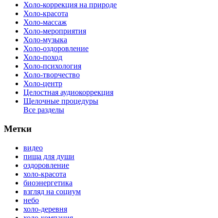
Холо-коррекция на природе
Холо-красота
Холо-массаж
Холо-мероприятия
Холо-музыка
Холо-оздоровление
Холо-поход
Холо-психология
Холо-творчество
Холо-центр
Целостная аудиокоррекция
Щелочные процедуры
Все разделы
Метки
видео
пища для души
оздоровление
холо-красота
биоэнергетика
взгляд на социум
небо
холо-деревня
холо-компания