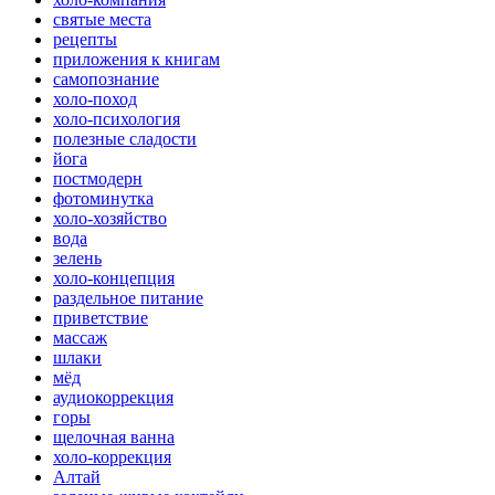
святые места
рецепты
приложения к книгам
самопознание
холо-поход
холо-психология
полезные сладости
йога
постмодерн
фотоминутка
холо-хозяйство
вода
зелень
холо-концепция
раздельное питание
приветствие
массаж
шлаки
мёд
аудиокоррекция
горы
щелочная ванна
холо-коррекция
Алтай