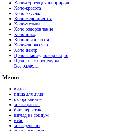
Холо-коррекция на природе
Холо-красота
Холо-массаж
Холо-мероприятия
Холо-музыка
Холо-оздоровление
Холо-поход
Холо-психология
Холо-творчество
Холо-центр
Целостная аудиокоррекция
Щелочные процедуры
Все разделы
Метки
видео
пища для души
оздоровление
холо-красота
биоэнергетика
взгляд на социум
небо
холо-деревня
холо-компания