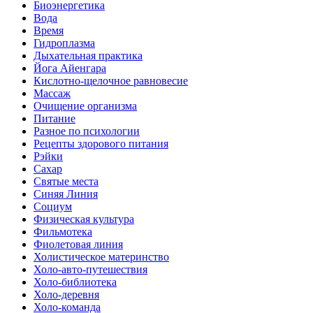
Биоэнергетика
Вода
Время
Гидроплазма
Дыхательная практика
Йога Айенгара
Кислотно-щелочное равновесие
Массаж
Очищение организма
Питание
Разное по психологии
Рецепты здорового питания
Рэйки
Сахар
Святые места
Синяя Линия
Социум
Физическая культура
Фильмотека
Фиолетовая линия
Холистическое материнство
Холо-авто-путешествия
Холо-библиотека
Холо-деревня
Холо-команда