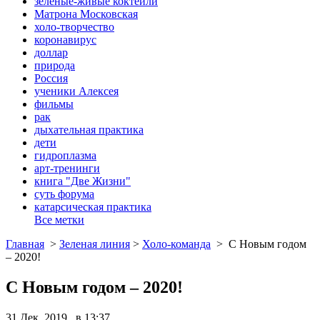
зеленые-живые коктейли
Матрона Московская
холо-творчество
коронавирус
доллар
природа
Россия
ученики Алексея
фильмы
рак
дыхательная практика
дети
гидроплазма
арт-тренинги
книга "Две Жизни"
суть форума
катарсическая практика
Все метки
Главная
>
Зеленая линия
>
Холо-команда
>
С Новым годом
– 2020!
С Новым годом – 2020!
31 Дек, 2019 в 13:37