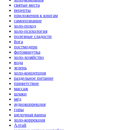
святые места
рецепты
приложения к книгам
самопознание
холо-поход
холо-психология
полезные сладости
йога
постмодерн
фотоминутка
холо-хозяйство
вода
зелень
холо-концепция
раздельное питание
приветствие
массаж
шлаки
мёд
аудиокоррекция
горы
щелочная ванна
холо-коррекция
Алтай