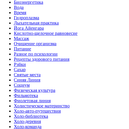
Биоэнергетика
Вода
Время
Гидроплазма
Дыхательная практика
Йога Айенгара
Кислотно-щелочное равновесие
Массаж
Очищение организма
Питание
Разное по психологии
Рецепты здорового питания
Рэйки
Сахар
Святые места
Синяя Линия
Социум
Физическая культура
Фильмотека
Фиолетовая линия
Холистическое материнство
Холо-авто-путешествия
Холо-библиотека
Холо-деревня
Холо-команда