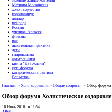
зеленые-живые коктейли
Матрона Московская
холо-творчество
коронавирус
доллар
природа
Россия
ученики Алексея
фильмы
рак
дыхательная практика
дети
гидроплазма
арт-тренинги
книга "Две Жизни"
суть форума
катарсическая практика
Все метки
Главная
>
Холо-коррекция
>
Общие вопросы
>
Обзор форума 
Обзор форума Холистическое оздоровле
18 Июл, 2018 в 11:54
Oleg