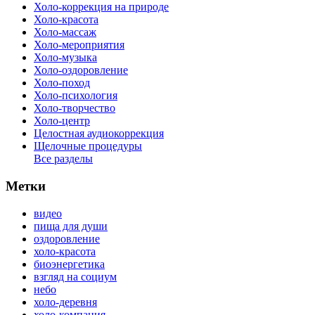
Холо-коррекция на природе
Холо-красота
Холо-массаж
Холо-мероприятия
Холо-музыка
Холо-оздоровление
Холо-поход
Холо-психология
Холо-творчество
Холо-центр
Целостная аудиокоррекция
Щелочные процедуры
Все разделы
Метки
видео
пища для души
оздоровление
холо-красота
биоэнергетика
взгляд на социум
небо
холо-деревня
холо-компания