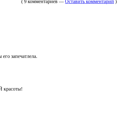
( 9 комментариев —
Оставить комментарий
)
 его запечатлела.
Й красоты!