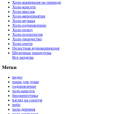
Холо-коррекция на природе
Холо-красота
Холо-массаж
Холо-мероприятия
Холо-музыка
Холо-оздоровление
Холо-поход
Холо-психология
Холо-творчество
Холо-центр
Целостная аудиокоррекция
Щелочные процедуры
Все разделы
Метки
видео
пища для души
оздоровление
холо-красота
биоэнергетика
взгляд на социум
небо
холо-деревня
холо-компания