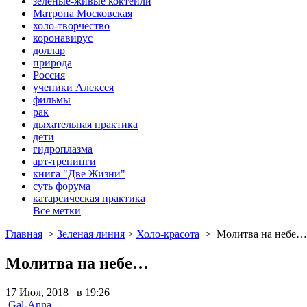
зеленые-живые коктейли
Матрона Московская
холо-творчество
коронавирус
доллар
природа
Россия
ученики Алексея
фильмы
рак
дыхательная практика
дети
гидроплазма
арт-тренинги
книга "Две Жизни"
суть форума
катарсическая практика
Все метки
Главная
>
Зеленая линия
>
Холо-красота
>
Молитва на небе…
Молитва на небе…
17 Июл, 2018 в 19:26
Gal-Anna