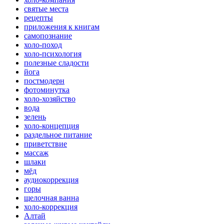
святые места
рецепты
приложения к книгам
самопознание
холо-поход
холо-психология
полезные сладости
йога
постмодерн
фотоминутка
холо-хозяйство
вода
зелень
холо-концепция
раздельное питание
приветствие
массаж
шлаки
мёд
аудиокоррекция
горы
щелочная ванна
холо-коррекция
Алтай