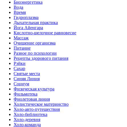
Биоэнергетика
Вода
Время
Гидроплазма
Дыхательная практика
Йога Айенгара
Кислотно-щелочное равновесие
Массаж
Очищение организма
Питание
Разное по психологии
Рецепты здорового питания
Рэйки
Сахар
Святые места
Синяя Линия
Социум
Физическая культура
Фильмотека
Фиолетовая линия
Холистическое материнство
Холо-авто-путешествия
Холо-библиотека
Холо-деревня
Холо-команда