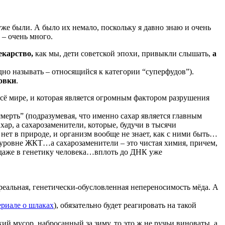
уже были. А было их немало, поскольку я давно знаю и очень
– очень много.
лекарство,
как мы, дети советской эпохи, привыкли слышать,
а
но называть – относящийся к категории “суперфудов”).
ровки
.
всё мире, и которая является огромным фактором разрушения
смерть” (подразумевая, что именно сахар является главным
ар, а сахарозаменители, которые, будучи в тысячи
нет в природе, и организм вообще не знает, как с ними быть…
 уровне ЖКТ…а сахарозаменители – это чистая химия, причем,
 даже в генетику человека…вплоть до ДНК уже
ь реальная, генетически-обусловленная непереносимость мёда. А
риале о шлаках
), обязательно будет реагировать на такой
кий мусор, набросанный за зиму, то это ж не ручьи виноваты, а