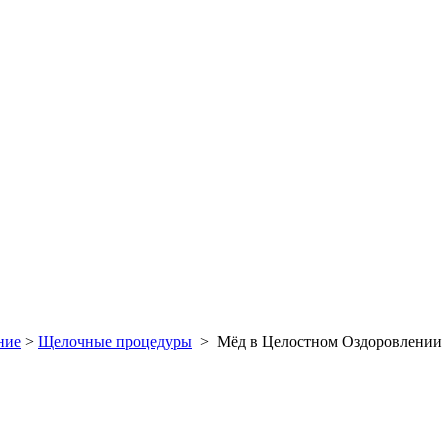
ние
>
Щелочные процедуры
>
Мёд в Целостном Оздоровлении