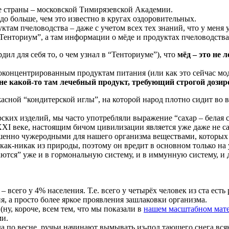
е страны – московской Тимирязевской Академии.
здо больше, чем это известно в кругах оздоровительных.
там пчеловодства – даже с учетом всех тех знаний, что у меня 
ториум”, а там информации о мёде и продуктах пчеловодства 
дил для себя то, о чем узнал в “Тенториуме”), что
мёд – это не 
оконцентрированным продуктам питания (или как это сейчас мод
 не какой-то там лечебный продукт, требующий строгой дози
жасной “кондитерской иглы”, на которой народ плотно сидит во 
ерских изделий, мы часто употребляли выражение “сахар – белая 
XI веке, настоящим бичом цивилизации является уже даже не сах
ршенно чужеродными для нашего организма веществами, которых 
ак-никак из природы, поэтому он вредит в основном только на
ются” уже и в гормональную систему, и в иммунную систему, и
– всего у 4% населения. Т.е. всего у четырёх человек из ста ест
я, а просто более яркое проявления зашлаковки организма.
ну, короче, всем тем, что мы показали в
нашем масштабном мате
и.
гда по весне, ручьи начинают вымывать из-под тающего снега вся