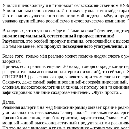
Учился пчеловодству я в “топовом” сельскохозяйственном ВУЗ
Учили нас там основательно. И потому я узнал там о мёде гора
И эти знания существенно изменили мой подход к мёду и продук
уважаю крупнейшую российскую пчеловодческую компанию “Тен
Во-первых, что я узнал о мёде в “Тимирязевке” (точнее, подтвер
вполне нормальный, естественный продукт питания!
Разумеется, это особый продукт питания, относящийся к высок
Но тем не менее, это
продукт повседневного употребления, а
Более того, только мёд реально может помочь людям слезть с у
здоровья.
Причем, если раньше, еще лет 30 назад, говоря о вреде кондит
разрушительным агентом кондитерских изделий), то сейчас, в X
(ТЫСЯЧИ!!!) раз слаще сахара, являются при этом еще и сове
Сахар-то, даже самый рафинированный-перерафинированный, к
сложная, высокотехнологичная химия, и потому они “вклинива
зафиксировано влияние сахарозаменителей…Жуть просто…
Далее.
Реальная аллергия на мёд (идиосинкразия) бывает крайне редко 
у остальных так называемых “аллергиков” – никакая не аллерги
Грязный кишечник, с дизбактериозом, паразитозом, “завалами” (
мощный живой высокоэнергетичный продукт яркими реакциям
Но это не мёд виноват, а грязь в кишечнике – точно так же, ко