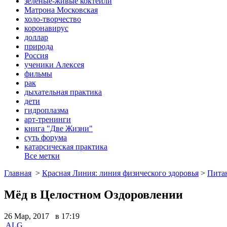
зеленые-живые коктейли
Матрона Московская
холо-творчество
коронавирус
доллар
природа
Россия
ученики Алексея
фильмы
рак
дыхательная практика
дети
гидроплазма
арт-тренинги
книга "Две Жизни"
суть форума
катарсическая практика
Все метки
Главная
>
Красная Линия: линия физического здоровья
>
Пита
Мёд в Целостном Оздоровлении
26 Мар, 2017 в 17:19
ALG