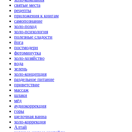
святые места
рецепты
приложения к книгам
самопознание
холо-поход
холо-психология
полезные сладости
йога
постмодерн
фотоминутка
холо-хозяйство
вода
зелень
холо-концепция
раздельное питание
приветствие
массаж
шлаки
мёд
аудиокоррекция
горы
щелочная ванна
холо-коррекция
Алтай