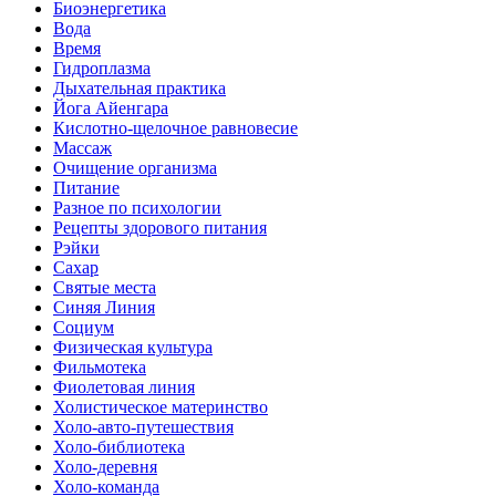
Биоэнергетика
Вода
Время
Гидроплазма
Дыхательная практика
Йога Айенгара
Кислотно-щелочное равновесие
Массаж
Очищение организма
Питание
Разное по психологии
Рецепты здорового питания
Рэйки
Сахар
Святые места
Синяя Линия
Социум
Физическая культура
Фильмотека
Фиолетовая линия
Холистическое материнство
Холо-авто-путешествия
Холо-библиотека
Холо-деревня
Холо-команда