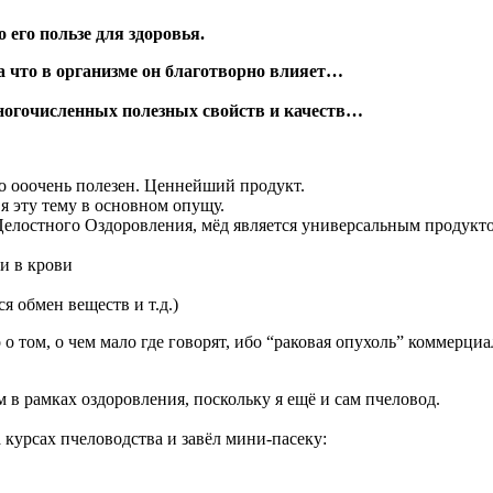
 его пользе для здоровья.
на что в организме он благотворно влияет…
многочисленных полезных свойств и качеств…
ьно ооочень полезен. Ценнейший продукт.
 я эту тему в основном опущу.
я Целостного Оздоровления, мёд является универсальным продукт
и в крови
я обмен веществ и т.д.)
о о том, о чем мало где говорят, ибо “раковая опухоль” коммерциа
м в рамках оздоровления, поскольку я ещё и сам пчеловод.
а курсах пчеловодства и завёл мини-пасеку: