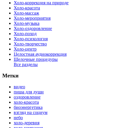
Холо-коррекция на природе
Холо-красота
Холо-массаж
Холо-мероприятия
Холо-музыка
Холо-оздоровление
Холо-поход
Холо-психология
Холо-творчество
Холо-центр
Целостная аудиокоррекция
Щелочные процедуры
Все разделы
Метки
видео
пища для души
оздоровление
холо-красота
биоэнергетика
взгляд на социум
небо
холо-деревня
холо-компания