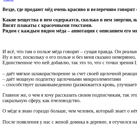
Везде, где продают мёд очень красиво и велеречиво говорят о
Какие вещества в нем содержатся, сколько в нем энергии, 
Висят плакаты с красочными текстами.
Рядом с каждым видом мёда – аннотация с описанием его 
И всё, что там о пользе мёда говорят – сущая правда. Он реал
Ну и вот, поскольку о его пользе и без меня сказано немерянно,
Единственное что ней добавлю, так это то, что с точки зрени
– даёт мягкое шлакорастворение за счет своей щелочной реакци
– даёт мощную подпитку щелочными микроэлементами
– способствует шлаковыведению (разжижается кровь, улучшаетс
Главное же, о чем я хочу рассказать своим подписчикам, так эт
сакральную сферу, как пчеловодство.
О мёде я знаю гораздо больше, чем человек, который знает о нё
После появления у нас с женой домика в деревне, я отучился н