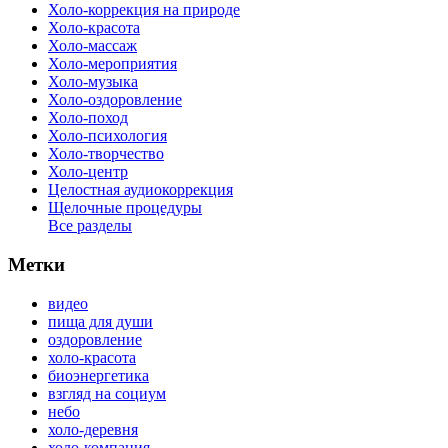
Холо-коррекция на природе
Холо-красота
Холо-массаж
Холо-мероприятия
Холо-музыка
Холо-оздоровление
Холо-поход
Холо-психология
Холо-творчество
Холо-центр
Целостная аудиокоррекция
Щелочные процедуры
Все разделы
Метки
видео
пища для души
оздоровление
холо-красота
биоэнергетика
взгляд на социум
небо
холо-деревня
холо-компания