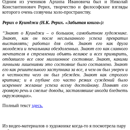
Одним из учеников Архипа Ивановича был и Николай
Константинович Рерих, творчество и философские взгляды
которого очень созвучны холо-пространству.
Рерих о Куинджи (Н.К. Рерих. «Забытая книга»):
“Знают о Куинджи – о большом, самобытном художнике.
Знают, как он после неслыханного успеха прекратил
выставлять; работал для себя. Знают его как друга
молодежи и печальника обездоленных. Знают его как славного
мечтателя в стремлении объять великое и всех примирить,
отдавшего все свое миллионное состояние. Знают, какими
личными лишениями это состояние было составлено. Знают
его как решительного заступника за все, в чем он был уверен и
в честности чего он был убежден. Знают как строгого
критика; и в глубине его часто резких суждений было
искреннее желание успеха всему достойному. Помнят его
громкую речь и смелые доводы, заставлявшие иногда бледнеть
окружающих».
Полный текст
здесь.
Из видео-материалов о художнике когда-то я посмотрела пару