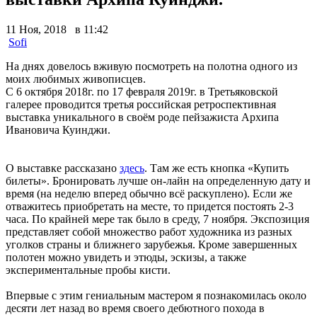
11 Ноя, 2018 в 11:42
Sofi
На днях довелось вживую посмотреть на полотна одного из
моих любимых живописцев.
С 6 октября 2018г. по 17 февраля 2019г. в Третьяковской
галерее проводится третья российская ретроспективная
выставка уникального в своём роде пейзажиста Архипа
Ивановича Куинджи.
О выставке рассказано
здесь
. Там же есть кнопка «Купить
билеты». Бронировать лучше он-лайн на определенную дату и
время (на неделю вперед обычно всё раскуплено). Если же
отважитесь приобретать на месте, то придется постоять 2-3
часа. По крайней мере так было в среду, 7 ноября. Экспозиция
представляет собой множество работ художника из разных
уголков страны и ближнего зарубежья. Кроме завершенных
полотен можно увидеть и этюды, эскизы, а также
экспериментальные пробы кисти.
Впервые с этим гениальным мастером я познакомилась около
десяти лет назад во время своего дебютного похода в