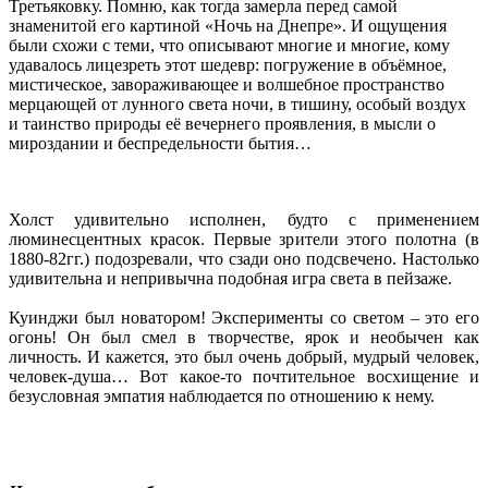
Третьяковку. Помню, как тогда замерла перед самой
знаменитой его картиной «Ночь на Днепре». И ощущения
были схожи с теми, что описывают многие и многие, кому
удавалось лицезреть этот шедевр: погружение в объёмное,
мистическое, завораживающее и волшебное пространство
мерцающей от лунного света ночи, в тишину, особый воздух
и таинство природы её вечернего проявления, в мысли о
мироздании и беспредельности бытия…
Холст удивительно исполнен, будто с применением
люминесцентных красок. Первые зрители этого полотна (в
1880-82гг.) подозревали, что сзади оно подсвечено. Настолько
удивительна и непривычна подобная игра света в пейзаже.
Куинджи был новатором! Эксперименты со светом – это его
огонь! Он был смел в творчестве, ярок и необычен как
личность. И кажется, это был очень добрый, мудрый человек,
человек-душа… Вот какое-то почтительное восхищение и
безусловная эмпатия наблюдается по отношению к нему.