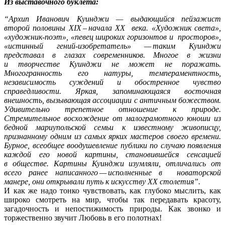
Из выставочного буклета:
“Архип Иванович Куинджи — выдающийся пейзажист
второй половины XIX – начала XX века. «Художник света»,
«художник-поэт», «певец широких горизонтов и просторов»,
«истинный гений-изобретатель» — таким Куинджи
представал в глазах современников. Многое в жизни
и творчестве Куинджи не может не поражать.
Многогранность его натуры, темпераментность,
независимость суждений и обостренное чувство
справедливости. Яркая, запоминающаяся восточная
внешность, вызывающая ассоциации с античным божеством.
Удивительно трепетное отношение к природе.
Стремительное восхождение от малограмотного юноши из
бедной мариупольской семьи к известному живописцу,
признанному одним из самых ярких мастеров своего времени.
Бурное, всеобщее воодушевление публики по случаю появления
каждой его новой картины, становившейся сенсацией
в обществе. Картины Куинджи изумляли, отличались от
всего ранее написанного — исполненные в новаторской
манере, они открывали путь к искусству XX столетия”.
И как же надо тонко чувствовать, как глубоко мыслить, как
широко смотреть на мир, чтобы так передавать красоту,
загадочность и непостижимость природы. Как звонко и
торжественно звучит Любовь в его полотнах!