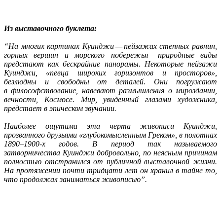
Из выставочного буклета:
“На многих картинах Куинджи — пейзажах степных равнин,
горных вершин и морского побережья — природные виды
предстают как бескрайние панорамы. Некоторые пейзажи
Куинджи, «певца широких горизонтов и просторов»,
безлюдны и свободны от деталей. Они погружают
в философствование, навевают размышления о мироздании,
вечности, Космосе. Мир, увиденный глазами художника,
предстает в эпическом звучании.
Наиболее ощутима эта черта живописи Куинджи,
прозванного друзьями «глубокомысленным Греком», в полотнах
1890–1900-х годов. В период так называемого
затворничества Куинджи добровольно, по неясным причинам
полностью отстранился от публичной выставочной жизни.
На протяжении почти тридцати лет он хранил в тайне то,
что продолжал заниматься живописью”.