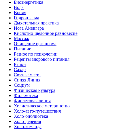
Биоэнергетика
Вода
Время
Гидроплазма
Дыхательная практика
Йога Айенгара
Кислотно-щелочное равновесие
Массаж
Очищение организма
Питание
Разное по психологии
Рецепты здорового питания
Рэйки
Сахар
Святые места
Синяя Линия
Социум
Физическая культура
Фильмотека
Фиолетовая линия
Холистическое материнство
Холо-авто-путешествия
Холо-библиотека
Холо-деревня
Холо-команда