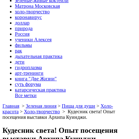
зеленые-живые коктейли
Матрона Московская
холо-творчество
коронавирус
доллар
природа
Россия
ученики Алексея
фильмы
рак
дыхательная практика
дети
гидроплазма
арт-тренинги
книга "Две Жизни"
суть форума
катарсическая практика
Все метки
Главная
>
Зеленая линия
>
Пища для души
>
Холо-
красота
>
Холо-творчество
>
Кудесник света! Опыт
посещения выставки Архипа Куинджи.
Кудесник света! Опыт посещения
выставки Архипа Куинджи.