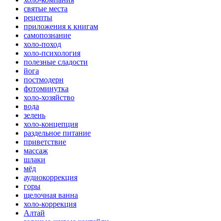
святые места
рецепты
приложения к книгам
самопознание
холо-поход
холо-психология
полезные сладости
йога
постмодерн
фотоминутка
холо-хозяйство
вода
зелень
холо-концепция
раздельное питание
приветствие
массаж
шлаки
мёд
аудиокоррекция
горы
щелочная ванна
холо-коррекция
Алтай