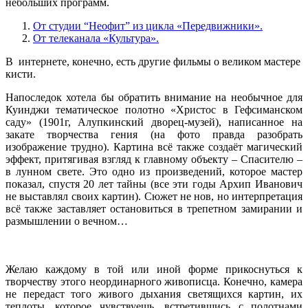
небольших программ.
От студии “Неофит” из цикла «Передвижники».
От телеканала «Культура».
В интернете, конечно, есть другие фильмы о великом мастере
кисти.
Напоследок хотела бы обратить внимание на необычное для
Куинджи тематическое полотно «Христос в Гефсиманском
саду» (1901г, Алупкинский дворец-музей), написанное на
закате творчества гения (на фото правда разобрать
изображение трудно). Картина всё также создаёт магический
эффект, притягивая взгляд к главному объекту – Спасителю –
в лунном свете. Это одно из произведений, которое мастер
показал, спустя 20 лет тайны (все эти годы Архип Иванович
не выставлял своих картин). Сюжет не нов, но интерпретация
всё также заставляет остановиться в трепетном замирании и
размышлении о вечном…
Желаю каждому в той или иной форме прикоснуться к
творчеству этого неординарного живописца. Конечно, камера
не передаст того живого дыхания светящихся картин, их
теплоты, которое чувствуешь, встретившись с полотнами