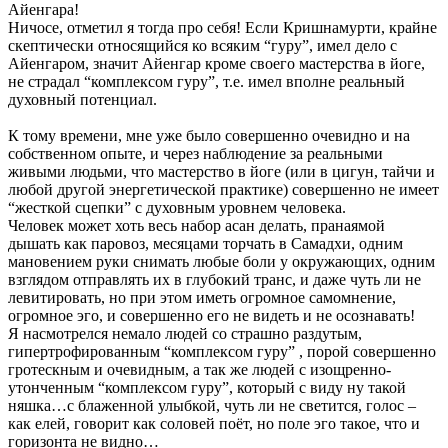
Айенгара!
Ничосе, отметил я тогда про себя! Если Кришнамурти, крайне
скептически относящийся ко всяким “гуру”, имел дело с
Айенгаром, значит Айенгар кроме своего мастерства в йоге,
не страдал “комплексом гуру”, т.е. имел вполне реальный
духовный потенциал.
К тому времени, мне уже было совершенно очевидно и на
собственном опыте, и через наблюдение за реальными
живыми людьми, что мастерство в йоге (или в цигун, тайчи и
любой другой энергетической практике) совершенно не имеет
“жесткой сцепки” с духовным уровнем человека.
Человек может хоть весь набор асан делать, пранаямой
дышать как паровоз, месяцами торчать в Самадхи, одним
мановением руки снимать любые боли у окружающих, одним
взглядом отправлять их в глубокий транс, и даже чуть ли не
левитировать, но при этом иметь огромное самомнение,
огромное эго, и совершенно его не видеть и не осознавать!
Я насмотрелся немало людей со страшно раздутым,
гипертрофированным “комплексом гуру” , порой совершенно
гротескным и очевидным, а так же людей с изощренно-
утонченным “комплексом гуру”, который с виду ну такой
няшка…с блаженной улыбкой, чуть ли не светится, голос –
как елей, говорит как соловей поёт, но поле эго такое, что и
горизонта не видно…