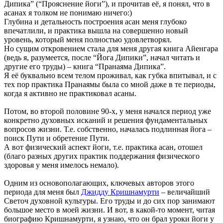
Дипика” (“Прояснение йоги”), и прочитав её, я понял, что в
асанах я толком не понимаю ничего:)
Глубина и детальность построения асан меня глубоко
впечатлили, и практика вышла на совершенно новый
уровень, который меня полностью удовлетворял.
Но сущим откровением стала для меня другая книга Айенгара
(ведь я, разумеется, после “Йога Дипики”, начал читать и
другие его труды) – книга “Пранаяма Дипика”.
Я её буквально всем телом проживал, как губка впитывал, и с
тех пор практика Пранаямы была со мной даже в те периоды,
когда я активно не практиковал асаны.
Потом, во второй половине 90-х, у меня начался период уже
конкретно духовных исканий и решения фундаментальных
вопросов жизни. Т.е. собственно, началась подлинная йога –
поиск Пути и обретение Пути.
А вот физический аспект йоги, т.е. практика асан, отошел
(благо разных других практик поддержания физического
здоровья у меня имелось немало).
Одним из основополагающих, ключевых авторов этого
периода для меня был
Джидду Кришнамурти
– величайший
Светоч духовной культуры. Его труды и до сих пор занимают
большое место в моей жизни. И вот, в какой-то момент, читая
биографию Кришнамурти, я узнаю, что он брал уроки йоги у