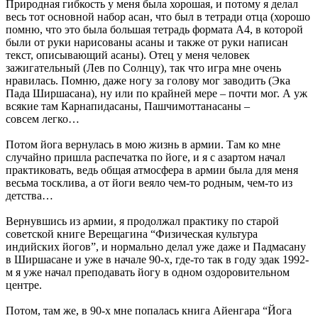
Природная гибкость у меня была хорошая, и потому я делал
весь тот основной набор асан, что был в тетради отца (хорошо
помню, что это была большая тетрадь формата А4, в которой
были от руки нарисованы асаны и также от руки написан
текст, описывающий асаны). Отец у меня человек
зажигательный (Лев по Солнцу), так что игра мне очень
нравилась. Помню, даже ногу за голову мог заводить (Эка
Пада Ширшасана), ну или по крайней мере – почти мог. А уж
всякие там Карнапидасаны, Пашчимоттанасаны –
совсем легко…
Потом йога вернулась в мою жизнь в армии. Там ко мне
случайно пришла распечатка по йоге, и я с азартом начал
практиковать, ведь общая атмосфера в армии была для меня
весьма тосклива, а от йоги веяло чем-то родным, чем-то из
детства…
Вернувшись из армии, я продолжал практику по старой
советской книге Верещагина “Физическая культура
индийских йогов”, и нормально делал уже даже и Падмасану
в Ширшасане и уже в начале 90-х, где-то так в году эдак 1992-
м я уже начал преподавать йогу в одном оздоровительном
центре.
Потом, там же, в 90-х мне попалась книга Айенгара “Йога