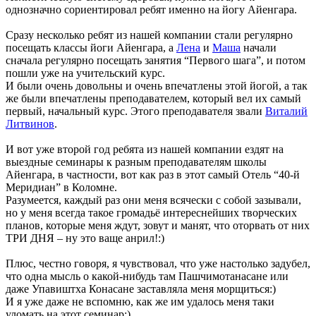
однозначно сориентировал ребят именно на йогу Айенгара.
Сразу несколько ребят из нашей компании стали регулярно
посещать классы йоги Айенгара, а
Лена
и
Маша
начали
сначала регулярно посещать занятия “Первого шага”, и потом
пошли уже на учительский курс.
И были очень довольны и очень впечатлены этой йогой, а так
же были впечатлены преподавателем, который вел их самый
первый, начальный курс. Этого преподавателя звали
Виталий
Литвинов
.
И вот уже второй год ребята из нашей компании ездят на
выездные семинары к разным преподавателям школы
Айенгара, в частности, вот как раз в этот самый Отель “40-й
Меридиан” в Коломне.
Разумеется, каждый раз они меня всячески с собой зазывали,
но у меня всегда такое громадьё интереснейших творческих
планов, которые меня ждут, зовут и манят, что оторвать от них
ТРИ ДНЯ – ну это ваще анрил!:)
Плюс, честно говоря, я чувствовал, что уже настолько задубел,
что одна мысль о какой-нибудь там Пашчимотанасане или
даже Упавиштха Конасане заставляла меня морщиться:)
И я уже даже не вспомню, как же им удалось меня таки
уломать на этот семинар:)