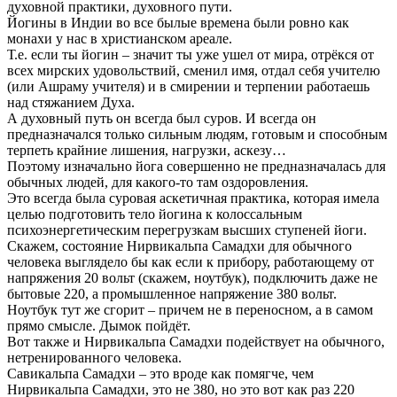
духовной практики, духовного пути.
Йогины в Индии во все былые времена были ровно как
монахи у нас в христианском ареале.
Т.е. если ты йогин – значит ты уже ушел от мира, отрёкся от
всех мирских удовольствий, сменил имя, отдал себя учителю
(или Ашраму учителя) и в смирении и терпении работаешь
над стяжанием Духа.
А духовный путь он всегда был суров. И всегда он
предназначался только сильным людям, готовым и способным
терпеть крайние лишения, нагрузки, аскезу…
Поэтому изначально йога совершенно не предназначалась для
обычных людей, для какого-то там оздоровления.
Это всегда была суровая аскетичная практика, которая имела
целью подготовить тело йогина к колоссальным
психоэнергетическим перегрузкам высших ступеней йоги.
Скажем, состояние Нирвикальпа Самадхи для обычного
человека выглядело бы как если к прибору, работающему от
напряжения 20 вольт (скажем, ноутбук), подключить даже не
бытовые 220, а промышленное напряжение 380 вольт.
Ноутбук тут же сгорит – причем не в переносном, а в самом
прямо смысле. Дымок пойдёт.
Вот также и Нирвикальпа Самадхи подействует на обычного,
нетренированного человека.
Савикальпа Самадхи – это вроде как помягче, чем
Нирвикальпа Самадхи, это не 380, но это вот как раз 220