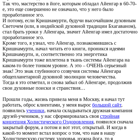
Так что, мастерство в йоге, которым обладал Айенгар в 60-70-
е, это еще совершенно не означало, что у него было
проработанное эго.
И потому, если Кришнамурти, будучи высочайшим духовным
Светочем (или, в индийской духовной традиции Бхагаваном),
стал брать уроки у Айенгара, значит Айенгар имел достаточно
проработанное эго.
Кроме того, я узнал, что Айенгар, познакомившись с
Кришнамурти, начал читать его книги, проникся идеями
Кришнамурти, и, соответственно эта энергетика
Кришнамурти тоже вплетена в ткань системы Айенгара на
каком-то более тонком уровне. А это – ОЧЕНЬ серьезный
знак! Это знак глубинного созвучия системы Айенгара
общепланетарной духовной эволюции человечества.
Тогда я это отметил, и снова забыл об Айенгаре, продолжив
свои духовные поиски и странствия…
Прошли годы, жизнь привела меня в Москву, я начал тут
работать, оброс клиентами, у меня вырос
большой сайт
,
появились
ученики
, начала складываться дружная компания
друзей-учеников, у нас сформировалась своя
стройная
концепция Холистического Оздоровления
, появился сначала
закрытый форум, а потом и вот этот, открытый. И когда в
какой-то момент встал вопрос о том, что нам в нашу
Холистическую систему здоровья, нужна йога, то я