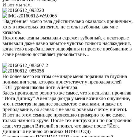
И вот мы там.
“Задубение” моего тела действительно оказалось приличным,
хотя в некоторых аспектах, не столь глубоким, как мне
казалось.
Некоторые асаны вызывали скрежет зубовный, а некоторые
вызывали даже давно забытое чувство тонкого наслаждения,
когда тело вырабатывает эндорфины и простое пребывание в
асане реально доставляет удовольствие…
Но более всего на этом семинаре меня поразила та глубина
понимания тела, которая присутствует у преподавателей
ТОП-уровня школы йоги Айенгара!
Здесь произошло ровно то же самое, что я испытал, прочитав
“Йога Дипику” Айенгара (когда у меня возникло ощущение,
что, несмотря на давнее знакомство с асанами, и даже их
преподавание, об асанах я не знаю ровным счетом ничего).
И вот на этом семинаре произошло примерно то же самое,
только намного круче. После тех инструкций по построению
асан, что давал Виталий, я понял, что даже после “Йога
Дипики” я не знаю об асанах НИЧЕГО:)))
С точки зрения ПОНИМАНИЯ асан, их внутренней