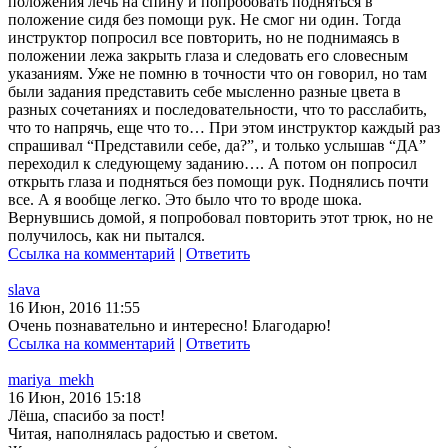
положения лечь на спину и попробовать подняться в
положение сидя без помощи рук. Не смог ни один. Тогда
инструктор попросил все повторить, но не поднимаясь в
положении лежа закрыть глаза и следовать его словесным
указаниям. Уже не помню в точности что он говорил, но там
были задания представить себе мысленно разные цвета в
разных сочетаниях и последовательности, что то расслабить,
что то напрячь, еще что то… При этом инструктор каждый раз
спрашивал “Представили себе, да?”, и только услышав “ДА”
переходил к следующему заданию…. А потом он попросил
открыть глаза и подняться без помощи рук. Поднялись почти
все. А я вообще легко. Это было что то вроде шока.
Вернувшись домой, я попробовал повторить этот трюк, но не
получилось, как ни пытался.
Ссылка на комментарий
|
Ответить
slava
16 Июн, 2016 11:55
Очень познавательно и интересно! Благодарю!
Ссылка на комментарий
|
Ответить
mariya_mekh
16 Июн, 2016 15:18
Лёша, спасибо за пост!
Читая, наполнялась радостью и светом.