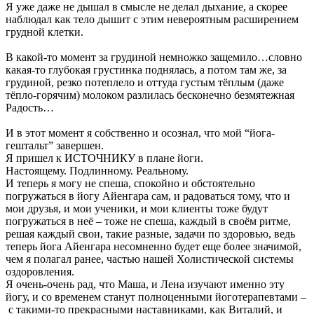
Я уже даже не дышал в смысле не делал дыхание, а скорее
наблюдал как тело дышит с этим невероятным расширением
грудной клетки.
В какой-то момент за грудиной немножко защемило…словно
какая-то глубокая грустинка поднялась, а потом там же, за
грудиной, резко потеплело и оттуда густым тёплым (даже
тёпло-горячим) молоком разлилась бесконечно безмятежная
Радость…
И в этот момент я собственно и осознал, что мой “йога-
гештальт” завершен.
Я пришел к ИСТОЧНИКУ в плане йоги.
Настоящему. Подлинному. Реальному.
И теперь я могу не спеша, спокойно и обстоятельно
погружаться в йогу Айенгара сам, и радоваться тому, что и
мои друзья, и мои ученики, и мои клиенты тоже будут
погружаться в неё – тоже не спеша, каждый в своём ритме,
решая каждый свои, такие разные, задачи по здоровью, ведь
теперь йога Айенгара несомненно будет еще более значимой,
чем я полагал ранее, частью нашей Холистической системы
оздоровления.
Я очень-очень рад, что Маша, и Лена изучают именно эту
йогу, и со временем станут полноценными йоготерапевтами –
с такими-то прекрасными наставниками, как Виталий, и