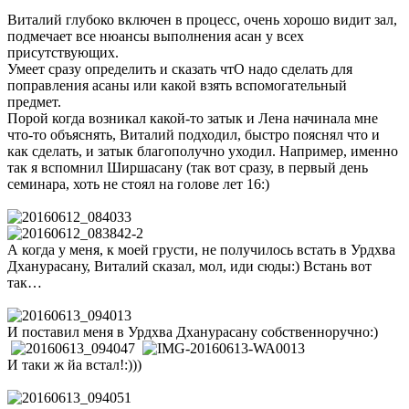
Виталий глубоко включен в процесс, очень хорошо видит зал,
подмечает все нюансы выполнения асан у всех
присутствующих.
Умеет сразу определить и сказать чтО надо сделать для
поправления асаны или какой взять вспомогательный
предмет.
Порой когда возникал какой-то затык и Лена начинала мне
что-то объяснять, Виталий подходил, быстро пояснял что и
как сделать, и затык благополучно уходил. Например, именно
так я вспомнил Ширшасану (так вот сразу, в первый день
семинара, хоть не стоял на голове лет 16:)
А когда у меня, к моей грусти, не получилось встать в Урдхва
Дханурасану, Виталий сказал, мол, иди сюды:) Встань вот
так…
И поставил меня в Урдхва Дханурасану собственноручно:)
И таки ж йа встал!:)))