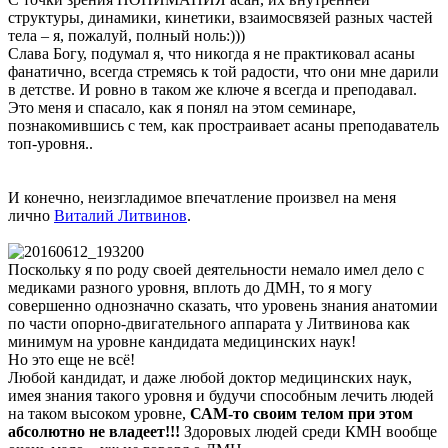
структуры, динамики, кинетики, взаимосвязей разных частей
тела – я, пожалуй, полный ноль:)))
Слава Богу, подумал я, что никогда я не практиковал асаны
фанатично, всегда стремясь к той радости, что они мне дарили
в детстве. И ровно в таком же ключе я всегда и преподавал.
Это меня и спасало, как я понял на этом семинаре,
познакомившись с тем, как простраивает асаны преподаватель
топ-уровня..
И конечно, неизгладимое впечатление произвел на меня
лично
Виталий Литвинов
.
Поскольку я по роду своей деятельности немало имел дело с
медиками разного уровня, вплоть до ДМН, то я могу
совершенно однозначно сказать, что уровень знания анатомии
по части опорно-двигательного аппарата у Литвинова как
минимум на уровне кандидата медицинских наук!
Но это еще не всё!
Любой кандидат, и даже любой доктор медицинских наук,
имея знания такого уровня и будучи способным лечить людей
на таком высоком уровне,
САМ-то своим телом при этом
абсолютно не владеет!!!
Здоровых людей среди КМН вообще