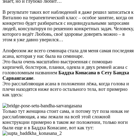
знает, но и глубоко любит…
В результате таких вот наблюдений я даже решил записаться к
Виталию на терапевтический класс – особое занятие, когда он
конкретно будет разбираться с индивидуальными запросами
людей, консультируя по решению конкретных задач. Человеку,
которого ведёт Любовь, своё здоровье доверять можно – в
этом я уже давно уверился…
Апофеозом же всего семинара стала для меня самая последняя
асана, которая у нас была на семинаре.
Это была очень масштабно выстроенная с помощью
кирпичей, болстеров, планки, одеяла и двух ремней асана с
головоломным названием
Баддха Конасана в Сету Бандха
Сарвангасане
.
Это расслабляющая асана в положении лёжа, когда голова и
плечи находятся ниже всего остального тела, вот примерно
как здесь:
Только тут женщина стоит сама, и потому тут поза никак не
расслабляющая, а мы лежали на всей этой сложной
конструкции примерно в таком же положении, только ноги
были еще и в Баддха Конасане, вот как тут: