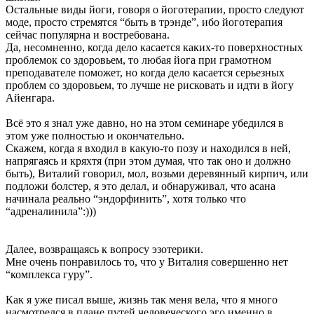
Остальные виды йоги, говоря о йоготерапии, просто следуют
моде, просто стремятся “быть в трэнде”, ибо йоготерапия
сейчас популярна и востребована.
Да, несомненно, когда дело касается каких-то поверхностных
проблемок со здоровьем, то любая йога при грамотном
преподавателе поможет, но когда дело касается серьезных
проблем со здоровьем, то лучше не рисковать и идти в йогу
Айенгара.
Всё это я знал уже давно, но на этом семинаре убедился в
этом уже полностью и окончательно.
Скажем, когда я входил в какую-то позу и находился в ней,
напрягаясь и кряхтя (при этом думая, что так оно и должно
быть), Виталий говорил, мол, возьми деревянный кирпич, или
подложи болстер, я это делал, и обнаруживал, что асана
начинала реально “эндорфинить”, хотя только что
“адреналинила”:)))
Далее, возвращаясь к вопросу эзотерики.
Мне очень понравилось то, что у Виталия совершенно нет
“комплекса гуру”.
Как я уже писал выше, жизнь так меня вела, что я много
насмотрелся в плане путей человеческого эго именно в