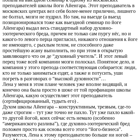
преподавателей школы йоги Айенгара. Этот преподаватель в
московских центрах вел себя более-менее прилично, лишнего
не болтал, мозги не пудрил. Но там, на выезде (а выезд
позиционировался тоже как выездной семинар по йоге
Айенгара) выдал весь стандартный набор духовно-
эзотерического бреда, причем не только сам пургу нёс, но и
какого-то левого перца пригласил, никакого отношения к йоге
не имеющего, с рыхлым телом, не способного даже
простейшую асану выполнить, но при этом в открытую
заявляющего что он де “духовный учитель”. И этот левый
перец тоже всей компании мозги полоскал. Понятное дело, и
компания у этого препода соответствующая собирается: люди,
кто не только заниматься ездят, а также и потусить, уши
погреть в разговорах о “высокой духовности”…
Лена у меня в этом плане человек уже вполне видящий, и
конечно она была просто в шоке от той профанации школы
Айенгара, какую осуществляет этот преподаватель
(сертифицированный, тудыть его) .
Духом школы Айенгара – конструктивным, трезвым, где-то
даже строгим – тут уже точно не пахло. Тут уже пахло какой-
то другой йогой, коих сейчас есть немало (особенно
“американского разлива”), где духовно-эзотерический бред
положен просто как основа всего этого “його-бизнеса”.
Разумеется, Лена к этому преподавателю больше ни ногой –