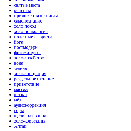
святые места
рецепты
приложения к книгам
самопознание
холо-поход
холо-психология
полезные сладости
йога
постмодерн
фотоминутка
холо-хозяйство
вода
зелень
холо-концепция
раздельное питание
приветствие
массаж
шлаки
мёд
аудиокоррекция
горы
щелочная ванна
холо-коррекция
Алтай