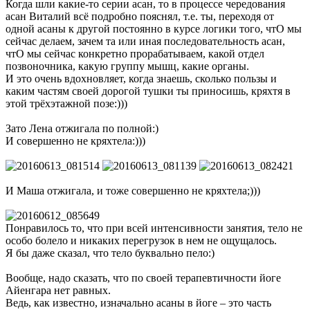
Когда шли какие-то серии асан, то в процессе чередования
асан Виталий всё подробно пояснял, т.е. ты, переходя от
одной асаны к другой постоянно в курсе логики того, чтО мы
сейчас делаем, зачем та или иная последовательность асан,
чтО мы сейчас конкретно прорабатываем, какой отдел
позвоночника, какую группу мышц, какие органы.
И это очень вдохновляет, когда знаешь, сколько пользы и
каким частям своей дорогой тушки ты приносишь, кряхтя в
этой трёхэтажной позе:)))
Зато Лена отжигала по полной:)
И совершенно не кряхтела:)))
И Маша отжигала, и тоже совершенно не кряхтела;)))
Понравилось то, что при всей интенсивности занятия, тело не
особо болело и никаких перегрузок в нем не ощущалось.
Я бы даже сказал, что тело буквально пело:)
Вообще, надо сказать, что по своей терапевтичности йоге
Айенгара нет равных.
Ведь, как известно, изначально асаны в йоге – это часть