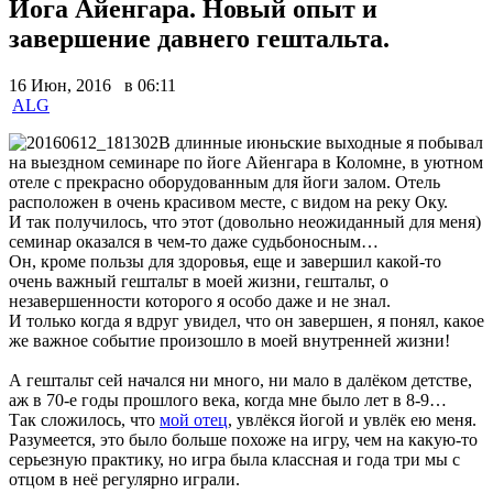
Йога Айенгара. Новый опыт и
завершение давнего гештальта.
16 Июн, 2016 в 06:11
ALG
В длинные июньские выходные я побывал
на выездном семинаре по йоге Айенгара в Коломне, в уютном
отеле с прекрасно оборудованным для йоги залом. Отель
расположен в очень красивом месте, с видом на реку Оку.
И так получилось, что этот (довольно неожиданный для меня)
семинар оказался в чем-то даже судьбоносным…
Он, кроме пользы для здоровья, еще и завершил какой-то
очень важный гештальт в моей жизни, гештальт, о
незавершенности которого я особо даже и не знал.
И только когда я вдруг увидел, что он завершен, я понял, какое
же важное событие произошло в моей внутренней жизни!
А гештальт сей начался ни много, ни мало в далёком детстве,
аж в 70-е годы прошлого века, когда мне было лет в 8-9…
Так сложилось, что
мой отец
, увлёкся йогой и увлёк ею меня.
Разумеется, это было больше похоже на игру, чем на какую-то
серьезную практику, но игра была классная и года три мы с
отцом в неё регулярно играли.