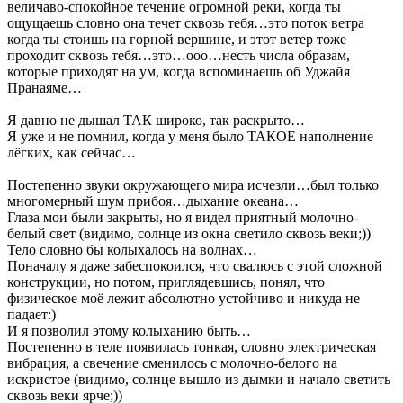
величаво-спокойное течение огромной реки, когда ты
ощущаешь словно она течет сквозь тебя…это поток ветра
когда ты стоишь на горной вершине, и этот ветер тоже
проходит сквозь тебя…это…ооо…несть числа образам,
которые приходят на ум, когда вспоминаешь об Уджайя
Пранаяме…
Я давно не дышал ТАК широко, так раскрыто…
Я уже и не помнил, когда у меня было ТАКОЕ наполнение
лёгких, как сейчас…
Постепенно звуки окружающего мира исчезли…был только
многомерный шум прибоя…дыхание океана…
Глаза мои были закрыты, но я видел приятный молочно-
белый свет (видимо, солнце из окна светило сквозь веки;))
Тело словно бы колыхалось на волнах…
Поначалу я даже забеспокоился, что свалюсь с этой сложной
конструкции, но потом, приглядевшись, понял, что
физическое моё лежит абсолютно устойчиво и никуда не
падает:)
И я позволил этому колыханию быть…
Постепенно в теле появилась тонкая, словно электрическая
вибрация, а свечение сменилось с молочно-белого на
искристое (видимо, солнце вышло из дымки и начало светить
сквозь веки ярче;))