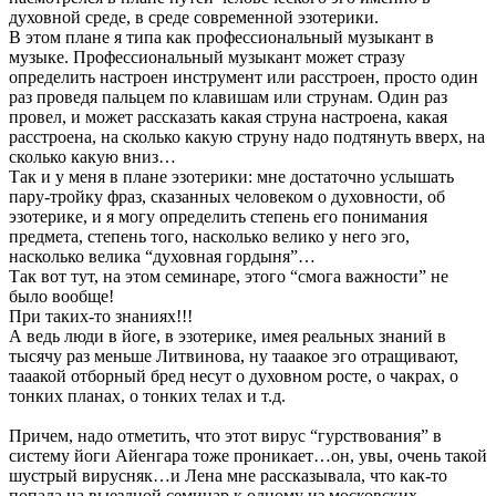
духовной среде, в среде современной эзотерики.
В этом плане я типа как профессиональный музыкант в
музыке. Профессиональный музыкант может стразу
определить настроен инструмент или расстроен, просто один
раз проведя пальцем по клавишам или струнам. Один раз
провел, и может рассказать какая струна настроена, какая
расстроена, на сколько какую струну надо подтянуть вверх, на
сколько какую вниз…
Так и у меня в плане эзотерики: мне достаточно услышать
пару-тройку фраз, сказанных человеком о духовности, об
эзотерике, и я могу определить степень его понимания
предмета, степень того, насколько велико у него эго,
насколько велика “духовная гордыня”…
Так вот тут, на этом семинаре, этого “смога важности” не
было вообще!
При таких-то знаниях!!!
А ведь люди в йоге, в эзотерике, имея реальных знаний в
тысячу раз меньше Литвинова, ну тааакое эго отращивают,
тааакой отборный бред несут о духовном росте, о чакрах, о
тонких планах, о тонких телах и т.д.
Причем, надо отметить, что этот вирус “гурствования” в
систему йоги Айенгара тоже проникает…он, увы, очень такой
шустрый вирусняк…и Лена мне рассказывала, что как-то
попала на выездной семинар к одному из московских