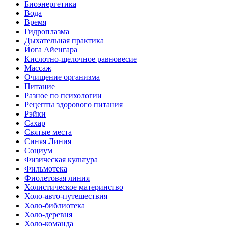
Биоэнергетика
Вода
Время
Гидроплазма
Дыхательная практика
Йога Айенгара
Кислотно-щелочное равновесие
Массаж
Очищение организма
Питание
Разное по психологии
Рецепты здорового питания
Рэйки
Сахар
Святые места
Синяя Линия
Социум
Физическая культура
Фильмотека
Фиолетовая линия
Холистическое материнство
Холо-авто-путешествия
Холо-библиотека
Холо-деревня
Холо-команда