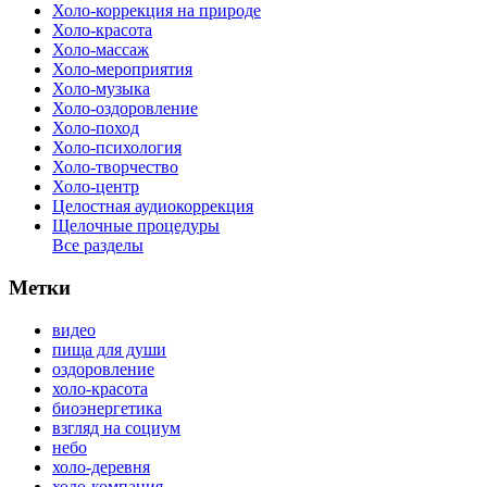
Холо-коррекция на природе
Холо-красота
Холо-массаж
Холо-мероприятия
Холо-музыка
Холо-оздоровление
Холо-поход
Холо-психология
Холо-творчество
Холо-центр
Целостная аудиокоррекция
Щелочные процедуры
Все разделы
Метки
видео
пища для души
оздоровление
холо-красота
биоэнергетика
взгляд на социум
небо
холо-деревня
холо-компания