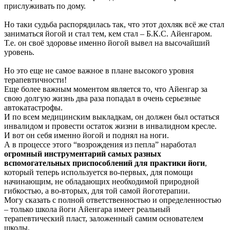
прислуживать по дому.
Но таки судьба распорядилась так, что этот дохляк всё же стал
заниматься йогой и стал тем, кем стал – Б.К.С. Айенгаром.
Т.е. он своё здоровье именно йогой вывел на высочайший
уровень.
Но это еще не самое важное в плане высокого уровня
терапевтичности!
Еще более важным моментом является то, что Айенгар за
свою долгую жизнь два раза попадал в очень серьезные
автокатастрофы.
И по всем медицинским выкладкам, он должен был остаться
инвалидом и провести остаток жизни в инвалидном кресле.
И вот он себя именно йогой и поднял на ноги.
А в процессе этого “возрождения из пепла” наработал
огромный инструментарий самых разных
вспомогательных приспособлений для практики йоги
,
который теперь используется во-первых, для помощи
начинающим, не обладающих необходимой природной
гибкостью, а во-вторых, для той самой йоготерапии.
Могу сказать с полной ответственностью и определенностью
– только школа йоги Айенгара имеет реальный
терапевтический пласт, заложенный самим основателем
школы.