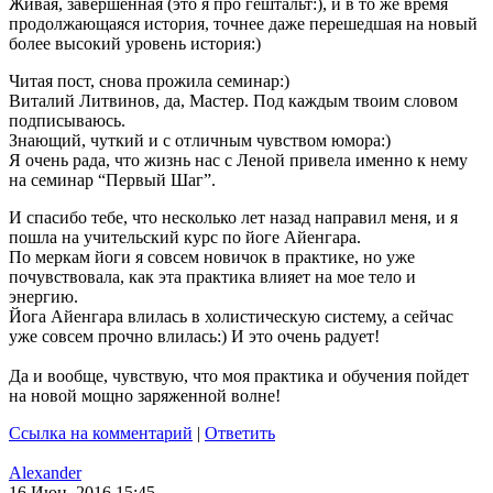
Живая, завершенная (это я про гештальт:), и в то же время
продолжающаяся история, точнее даже перешедшая на новый
более высокий уровень история:)
Читая пост, снова прожила семинар:)
Виталий Литвинов, да, Мастер. Под каждым твоим словом
подписываюсь.
Знающий, чуткий и с отличным чувством юмора:)
Я очень рада, что жизнь нас с Леной привела именно к нему
на семинар “Первый Шаг”.
И спасибо тебе, что несколько лет назад направил меня, и я
пошла на учительский курс по йоге Айенгара.
По меркам йоги я совсем новичок в практике, но уже
почувствовала, как эта практика влияет на мое тело и
энергию.
Йога Айенгара влилась в холистическую систему, а сейчас
уже совсем прочно влилась:) И это очень радует!
Да и вообще, чувствую, что моя практика и обучения пойдет
на новой мощно заряженной волне!
Ссылка на комментарий
|
Ответить
Alexander
16 Июн, 2016 15:45