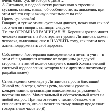
очень мало…уж не говоря о ДМН…
А Литвинов, в подробностях рассказывая о строении
суставов, связок, мышц, об особенностях их движения, при
этом всё это еще и вживую показывает на себе.
Прямо тут, онлайн!
Говорит, и тут же этими суставами двигает, показывая как всё
то, о чем он говорит, выглядит снаружи.
Т.е. это ОГРОМНАЯ РАЗНИЦА!!!!!!! Хороший доктор может
человека вылечить, а йоготерапевт уровня Литвинова, может
человека, вылечивая, еще и НАУЧИТЬ тому, как потом всю
жизнь поддерживать своё здоровье.
Собственно, йоготерапия одновременно и лечит и учит – в
этом её выдающееся отличие от медицины (а с другой
стороны, в этом её полное созвучие с нашей Холистической
системой оздоровления, которую мы с друзьями потихоньку
разрабатываем)
Стиль ведения семинара у Литвинова просто блестящий.
Живой ум, быстрая, чёткая речь, высокий уровень
конкретизации, детализации выполняемых упражнений,
постоянно юмор. Моментальный и обстоятельный ответ на
любой вопрос. Причем отвечает с таким объемом, что
становится ясно, что он может по этому поводу продолжать
говорить еще часов 20:)))