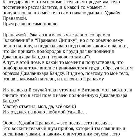
Благодаря всем этим вспомогательным предметам, тело
постепенно расслабляется, и в какой-то момент я
почувствовал, что моё тело само начало дышать Уджайя
Пранаямой.
Прям реально само пошло.
Пранаямой лёжа я занимаюсь уже давно, со времен
“влюбления” в “Пранаяма Дипику”, но я-то обычно лежу
ровно на полу, и подкладываю под голову какие-то валики,
что бы прижать подбородок к груди для выполнения
Джаландхара Бандхи (“горлового замка”).
А тут, в этой позе, в какой-то момент я почувствовал, что
подбородок тоже вполне прижимается к груди, образуя таким
образом Джаландхара Бандху. Видимо, поэтому-то моё тело,
узнав знакомый паттерн, и включило Пранаяму.
И я на всякий случай таки уточнил у Виталия, мол, можно ли
считать что в этой позе я имею полноценную Джаландхара
Бандху?
Мастер ответил, мол, да, всё окей:)
И я отдался на волю любимой Уджайе…
Оооо…Уджайя Пранаяма – это песня…это поэзия…
Это восхитительный шум прибоя, который ты слышишь и
внешними ушами, и каким-то внутренним слухом…это