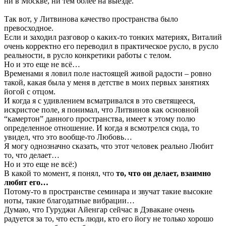
ни в Москве, ни тем более на выезде.
Так вот, у Литвинова качество пространства было
превосходное.
Если и заходил разговор о каких-то тонких материях, Виталий
очень корректно его переводил в практическое русло, в русло
реальности, в русло конкретики работы с телом.
Но и это еще не всё…
Временами я ловил поле настоящей живой радости – ровно
такой, какая была у меня в детстве в моих первых занятиях
йогой с отцом.
И когда я с удивлением всматривался в это светящееся,
искристое поле, я понимал, что Литвинов как основной
“камертон” данного пространства, имеет к этому полю
определенное отношение. И когда я всмотрелся сюда, то
увидел, что это вообще-то Любовь…
Я могу однозначно сказать, что этот человек реально Любит
то, что делает…
Но и это еще не всё:)
В какой то момент, я понял, что
то, что он делает, взаимно
любит его…
Потому-то в пространстве семинара и звучат такие высокие
ноты, такие благодатные вибрации…
Думаю, что Гуруджи Айенгар сейчас в Дэвакане очень
радуется за то, что есть люди, кто его йогу не только хорошо