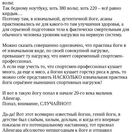
вольт.
Так бедному ноутбуку, хоть 380 вольт, хоть 220 – всё равно
кирдык…
Поэтому там, в изначальной, аутентичной йоге, асаны
практиковались не для какого-то там улучшения здоровья, а
для серьезной подготовки тела к фактически смертельным для
обычного человека уровням нагрузки на нервную систему.
Можно сказать совершенно однозначно, что практика йоги в
её изначальном виде, по своей совокупной нагрузке,
превышает ту нагрузку, что имеет современный спортсмен-
профессионал.
А если еще учесть то, что спортсмен-профессионал кушает
много, да еще и мясо, а йогин кушает горстку риса в день, то
можно себе представить НАСКОЛЬКО изначальная практика
йоги серьёзнее нынешних спортивных нагрузок!
И вот в такую йогу попал в начале 20-го века мальчик
Айенгар.
Попал, внимание, СЛУЧАЙНО!!!
Да-да! Вот этот всемирно известный йогин, гений йоги, в
детстве был слабым, хилым, дохлым, и когда его впервые
показали его потенциальному наставнику, тот признал
Айенгара абсолютно непригодным к йоге и отправил