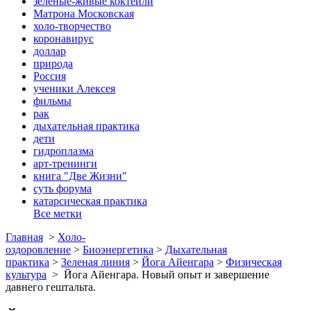
зеленые-живые коктейли
Матрона Московская
холо-творчество
коронавирус
доллар
природа
Россия
ученики Алексея
фильмы
рак
дыхательная практика
дети
гидроплазма
арт-тренинги
книга "Две Жизни"
суть форума
катарсическая практика
Все метки
Главная
>
Холо-
оздоровление
>
Биоэнергетика
>
Дыхательная
практика
>
Зеленая линия
>
Йога Айенгара
>
Физическая
культура
>
Йога Айенгара. Новый опыт и завершение
давнего гештальта.