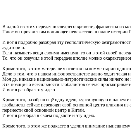
В одной из этих передач последнего времени, фрагменты из 
Плюс он проявил там вопиющее невежество в плане истории Ро
И вот я подробно разобрал эту геополитическую безграмотнос
аудиторию.
Если называть вещи своими именами, то он в этой своей пере
То, что он озвучил в этой передаче вполне можно охарактеризо
Кроме того, в этом материале я ответил на комментарии одно
Дело в том, что в нашем инфопространстве давно ходит такая ид
Мол де, никакие национально-патриотические силы ничего не 
Эта позиция о всесильности глобалистов сейчас просматривает
И вот я разобрал эту идею.
Кроме того, разобрал ещё одну идею, курсирующую в нашем ин
глобалисты сейчас переводят свой основной центр влияния из 
перенести свой основной центр в Китай.
И вот я разобрал в своём подкасте и эту идею.
Кроме того, в этом же подкасте я уделил внимание нынешнем