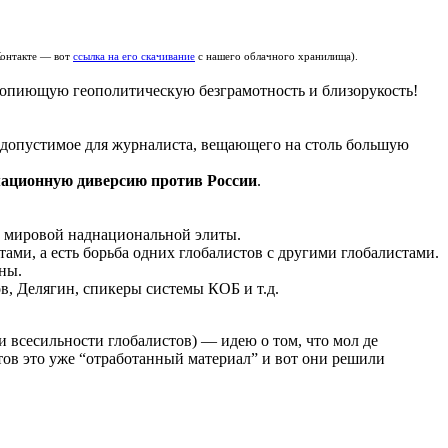
Контакте — вот
ссылка на его скачивание
с нашего облачного хранилища).
 вопиющую геополитическую безграмотность и близорукость!
недопустимое для журналиста, вещающего на столь большую
ационную диверсию против России
.
 и мировой наднациональной элиты.
тами, а есть борьба одних глобалистов с другими глобалистами.
ны.
в, Делягин, спикеры системы КОБ и т.д.
всесильности глобалистов) — идею о том, что мол де
стов это уже “отработанный материал” и вот они решили