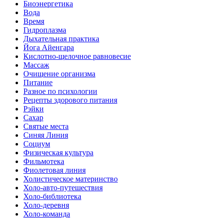
Биоэнергетика
Вода
Время
Гидроплазма
Дыхательная практика
Йога Айенгара
Кислотно-щелочное равновесие
Массаж
Очищение организма
Питание
Разное по психологии
Рецепты здорового питания
Рэйки
Сахар
Святые места
Синяя Линия
Социум
Физическая культура
Фильмотека
Фиолетовая линия
Холистическое материнство
Холо-авто-путешествия
Холо-библиотека
Холо-деревня
Холо-команда