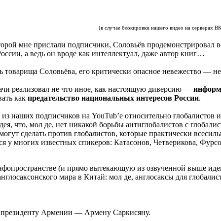
(в случае блокировки нашего видео на серверах В
которой мне прислали подписчики, Соловьёв продемонстрировал
ссии, а ведь он вроде как интеллектуал, даже автор книг…
ть товарища Соловьёва, его критически опасное невежество — 
дачи реализовал не что иное, как настоящую диверсию —
информ
вать как
предательство национальных интересов России
.
го из наших подписчиков на YouTub’e относительно глобалистов
ея, что, мол де, нет никакой борьбы антиглобалистов с глобалис
могут сделать против глобалистов, которые практически всесиль
ся у многих известных спикеров: Катасонов, Четверикова, Фурсо
фопространстве (и прямо вытекающую из озвученной выше идеи 
англосаксонского мира в Китай: мол де, англосаксы для глобали
у президенту Армении — Армену Саркисяну.