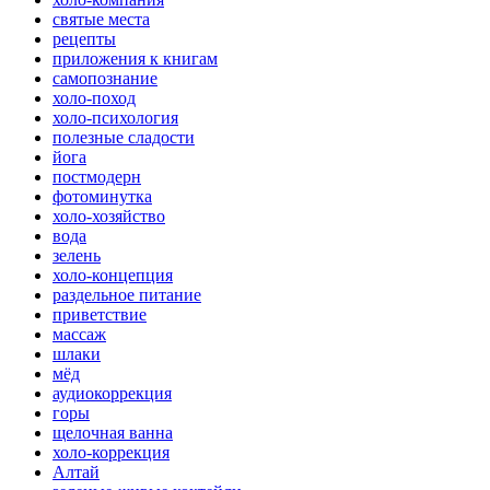
святые места
рецепты
приложения к книгам
самопознание
холо-поход
холо-психология
полезные сладости
йога
постмодерн
фотоминутка
холо-хозяйство
вода
зелень
холо-концепция
раздельное питание
приветствие
массаж
шлаки
мёд
аудиокоррекция
горы
щелочная ванна
холо-коррекция
Алтай