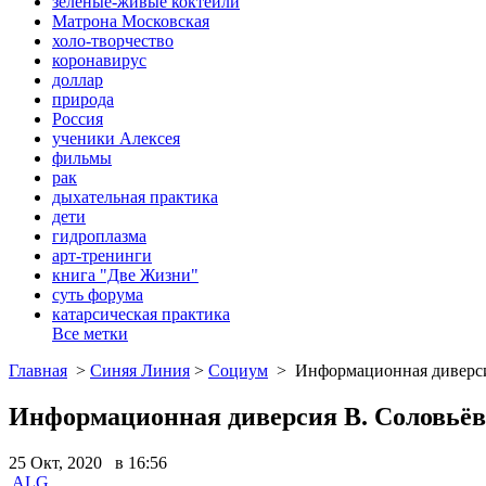
зеленые-живые коктейли
Матрона Московская
холо-творчество
коронавирус
доллар
природа
Россия
ученики Алексея
фильмы
рак
дыхательная практика
дети
гидроплазма
арт-тренинги
книга "Две Жизни"
суть форума
катарсическая практика
Все метки
Главная
>
Синяя Линия
>
Социум
>
Информационная диверсия
Информационная диверсия В. Соловьёва
25 Окт, 2020 в 16:56
ALG