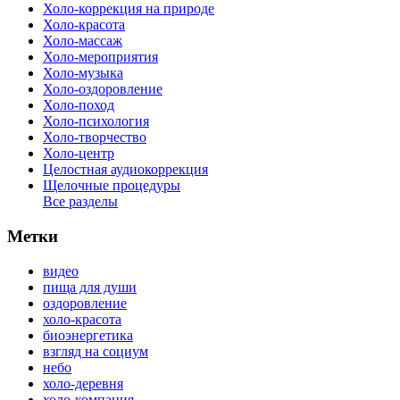
Холо-коррекция на природе
Холо-красота
Холо-массаж
Холо-мероприятия
Холо-музыка
Холо-оздоровление
Холо-поход
Холо-психология
Холо-творчество
Холо-центр
Целостная аудиокоррекция
Щелочные процедуры
Все разделы
Метки
видео
пища для души
оздоровление
холо-красота
биоэнергетика
взгляд на социум
небо
холо-деревня
холо-компания