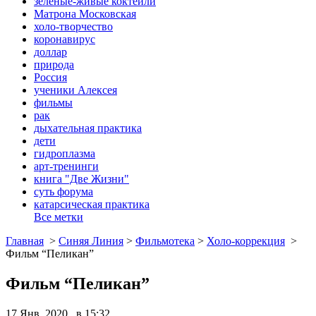
зеленые-живые коктейли
Матрона Московская
холо-творчество
коронавирус
доллар
природа
Россия
ученики Алексея
фильмы
рак
дыхательная практика
дети
гидроплазма
арт-тренинги
книга "Две Жизни"
суть форума
катарсическая практика
Все метки
Главная
>
Синяя Линия
>
Фильмотека
>
Холо-коррекция
>
Фильм “Пеликан”
Фильм “Пеликан”
17 Янв, 2020 в 15:32