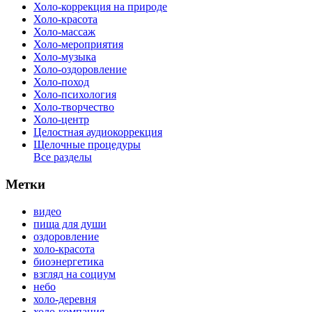
Холо-коррекция на природе
Холо-красота
Холо-массаж
Холо-мероприятия
Холо-музыка
Холо-оздоровление
Холо-поход
Холо-психология
Холо-творчество
Холо-центр
Целостная аудиокоррекция
Щелочные процедуры
Все разделы
Метки
видео
пища для души
оздоровление
холо-красота
биоэнергетика
взгляд на социум
небо
холо-деревня
холо-компания