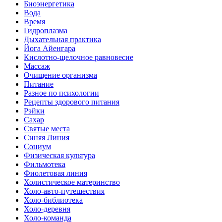
Биоэнергетика
Вода
Время
Гидроплазма
Дыхательная практика
Йога Айенгара
Кислотно-щелочное равновесие
Массаж
Очищение организма
Питание
Разное по психологии
Рецепты здорового питания
Рэйки
Сахар
Святые места
Синяя Линия
Социум
Физическая культура
Фильмотека
Фиолетовая линия
Холистическое материнство
Холо-авто-путешествия
Холо-библиотека
Холо-деревня
Холо-команда