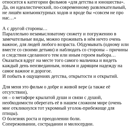
относится к категории фильмов «для детства и юношества».
Да, он идеалистический, по-современному развлекательный,
не лишён конъюнктурных ходов и вроде бы «совсем не про
нас…»
А с другой стороны…
Параллельно незамысловатому сюжету и погружению в
замечательные виды, можно проживать в нём нечто очень
важное, для людей любого возраста. Обдумывать (одному или
вместе со своими детьми) и наблюдать со стороны – причины
и следствия сделанного тем или иным героем выбора…
Оказаться вдруг на месте того самого мальчика и видеть
каждый день неизведанным, новым и дарящим надежду на
самое важное и дорогое.
И побыть в ощущениях детства, открытости и открытий.
Для меня это фильм о добре и живой вере (а также её
отсутствии),
он – о метафоре крылатой души и связи с душой,
необходимости оберегать её в нашем сложном мире (очень
мне откликнулся тот укромный уголок-прибежище для
птицы).
О болезнях роста и преодолении боли.
Сопереживании, сострадании и милосердии.