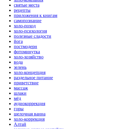
святые места
рецепты
приложения к книгам
самопознание
холо-поход
холо-психология
полезные сладости
йога
постмодерн
фотоминутка
холо-хозяйство
вода
зелень
холо-концепция
раздельное питание
приветствие
массаж
шлаки
мёд
аудиокоррекция
горы
щелочная ванна
холо-коррекция
Алтай