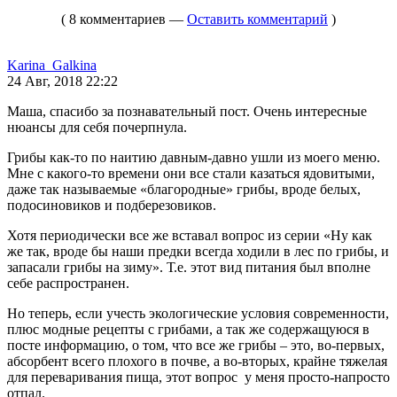
( 8 комментариев —
Оставить комментарий
)
Karina_Galkina
24 Авг, 2018 22:22
Маша, спасибо за познавательный пост. Очень интересные
нюансы для себя почерпнула.
Грибы как-то по наитию давным-давно ушли из моего меню.
Мне с какого-то времени они все стали казаться ядовитыми,
даже так называемые «благородные» грибы, вроде белых,
подосиновиков и подберезовиков.
Хотя периодически все же вставал вопрос из серии «Ну как
же так, вроде бы наши предки всегда ходили в лес по грибы, и
запасали грибы на зиму». Т.е. этот вид питания был вполне
себе распространен.
Но теперь, если учесть экологические условия современности,
плюс модные рецепты с грибами, а так же содержащуюся в
посте информацию, о том, что все же грибы – это, во-первых,
абсорбент всего плохого в почве, а во-вторых, крайне тяжелая
для переваривания пища, этот вопрос у меня просто-напросто
отпал.