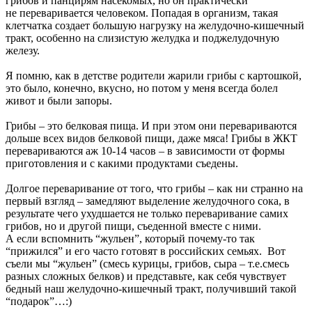
грибов и панцирям насекомых, но он практически
не переваривается человеком. Попадая в организм, такая
клетчатка создает большую нагрузку на желудочно-кишечный
тракт, особенно на слизистую желудка и поджелудочную
железу.
Я помню, как в детстве родители жарили грибы с картошкой,
это было, конечно, вкусно, но потом у меня всегда болел
живот и были запоры.
Грибы – это белковая пища. И при этом они перевариваются
дольше всех видов белковой пищи, даже мяса! Грибы в ЖКТ
перевариваются аж 10-14 часов – в зависимости от формы
приготовления и с какими продуктами съедены.
Долгое переваривание от того, что грибы – как ни странно на
первый взгляд – замедляют выделение желудочного сока, в
результате чего ухудшается не только переваривание самих
грибов, но и другой пищи, съеденной вместе с ними.
А если вспомнить “жульен”, который почему-то так
“прижился” и его часто готовят в российских семьях. Вот
съели мы “жульен” (смесь курицы, грибов, сыра – т.е.смесь
разных сложных белков) и представьте, как себя чувствует
бедный наш желудочно-кишечный тракт, получивший такой
“подарок”…:)