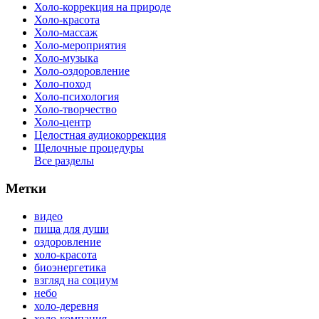
Холо-коррекция на природе
Холо-красота
Холо-массаж
Холо-мероприятия
Холо-музыка
Холо-оздоровление
Холо-поход
Холо-психология
Холо-творчество
Холо-центр
Целостная аудиокоррекция
Щелочные процедуры
Все разделы
Метки
видео
пища для души
оздоровление
холо-красота
биоэнергетика
взгляд на социум
небо
холо-деревня
холо-компания