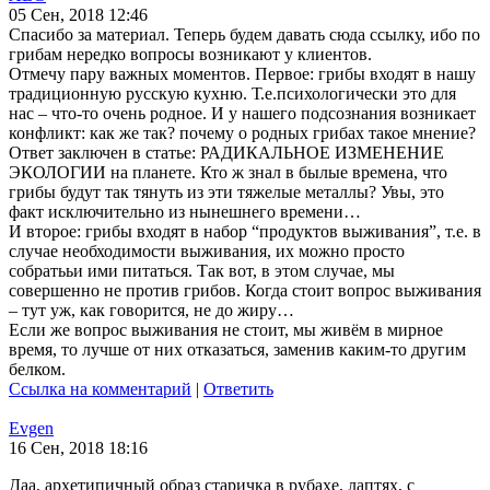
05 Сен, 2018 12:46
Спасибо за материал. Теперь будем давать сюда ссылку, ибо по
грибам нередко вопросы возникают у клиентов.
Отмечу пару важных моментов. Первое: грибы входят в нашу
традиционную русскую кухню. Т.е.психологически это для
нас – что-то очень родное. И у нашего подсознания возникает
конфликт: как же так? почему о родных грибах такое мнение?
Ответ заключен в статье: РАДИКАЛЬНОЕ ИЗМЕНЕНИЕ
ЭКОЛОГИИ на планете. Кто ж знал в былые времена, что
грибы будут так тянуть из эти тяжелые металлы? Увы, это
факт исключительно из нынешнего времени…
И второе: грибы входят в набор “продуктов выживания”, т.е. в
случае необходимости выживания, их можно просто
собратььи ими питаться. Так вот, в этом случае, мы
совершенно не против грибов. Когда стоит вопрос выживания
– тут уж, как говорится, не до жиру…
Если же вопрос выживания не стоит, мы живём в мирное
время, то лучше от них отказаться, заменив каким-то другим
белком.
Ссылка на комментарий
|
Ответить
Evgen
16 Сен, 2018 18:16
Даа, архетипичный образ старичка в рубахе, лаптях, с