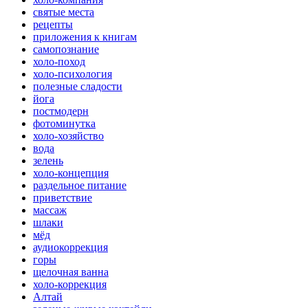
святые места
рецепты
приложения к книгам
самопознание
холо-поход
холо-психология
полезные сладости
йога
постмодерн
фотоминутка
холо-хозяйство
вода
зелень
холо-концепция
раздельное питание
приветствие
массаж
шлаки
мёд
аудиокоррекция
горы
щелочная ванна
холо-коррекция
Алтай