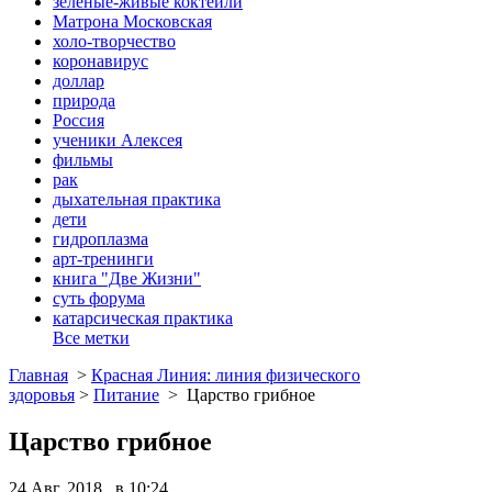
зеленые-живые коктейли
Матрона Московская
холо-творчество
коронавирус
доллар
природа
Россия
ученики Алексея
фильмы
рак
дыхательная практика
дети
гидроплазма
арт-тренинги
книга "Две Жизни"
суть форума
катарсическая практика
Все метки
Главная
>
Красная Линия: линия физического
здоровья
>
Питание
>
Царство грибное
Царство грибное
24 Авг, 2018 в 10:24