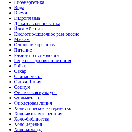
Биоэнергетика
Вода
Время
Гидроплазма
Дыхательная практика
Йога Айенгара
Кислотно-щелочное равновесие
Массаж
Очищение организма
Питание
Разное по психологии
Рецепты здорового питания
Рэйки
Сахар
Святые места
Синяя Линия
Социум
Физическая культура
Фильмотека
Фиолетовая линия
Холистическое материнство
Холо-авто-путешествия
Холо-библиотека
Холо-деревня
Холо-команда