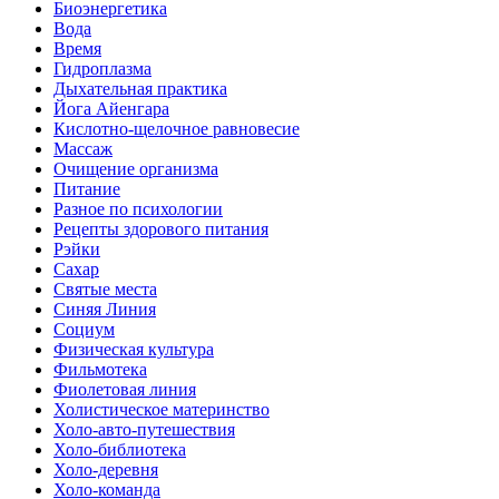
Биоэнергетика
Вода
Время
Гидроплазма
Дыхательная практика
Йога Айенгара
Кислотно-щелочное равновесие
Массаж
Очищение организма
Питание
Разное по психологии
Рецепты здорового питания
Рэйки
Сахар
Святые места
Синяя Линия
Социум
Физическая культура
Фильмотека
Фиолетовая линия
Холистическое материнство
Холо-авто-путешествия
Холо-библиотека
Холо-деревня
Холо-команда