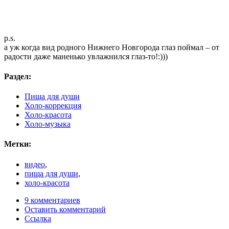
p.s.
а уж когда вид родного Нижнего Новгорода глаз поймал – от
радости даже маненько увлажнился глаз-то!:)))
Раздел:
Пища для души
Холо-коррекция
Холо-красота
Холо-музыка
Метки:
видео
,
пища для души
,
холо-красота
9 комментариев
Оставить комментарий
Ссылка