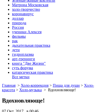
зеленые-живые коктейли
Матрона Московская
холо-творчество
коронавирус
доллар
природа
Россия
ученики Алексея
фильмы
рак
дыхательная практика
дети
гидроплазма
арт-тренинги
книга "Две Жизни"
суть форума
катарсическая практика
Все метки
Главная
>
Холо-коррекция
>
Пища для души
>
Холо-
красота
>
Холо-музыка
>
Вдохновляюще!
Вдохновляюще!
07 Окт, 2017 в 00:46