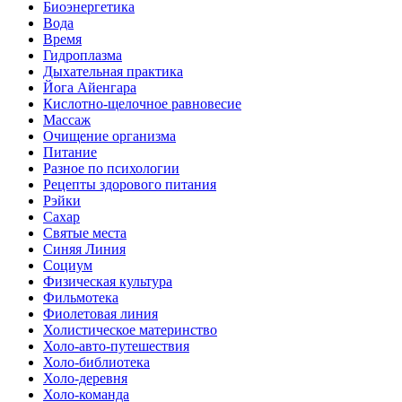
Биоэнергетика
Вода
Время
Гидроплазма
Дыхательная практика
Йога Айенгара
Кислотно-щелочное равновесие
Массаж
Очищение организма
Питание
Разное по психологии
Рецепты здорового питания
Рэйки
Сахар
Святые места
Синяя Линия
Социум
Физическая культура
Фильмотека
Фиолетовая линия
Холистическое материнство
Холо-авто-путешествия
Холо-библиотека
Холо-деревня
Холо-команда