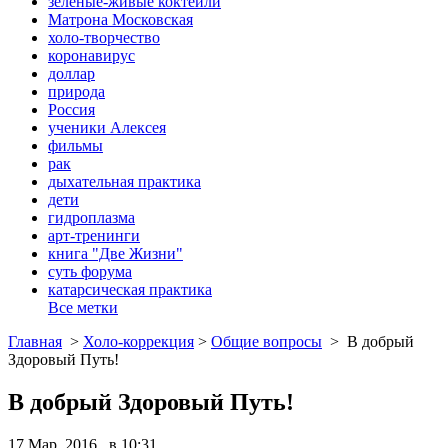
зеленые-живые коктейли
Матрона Московская
холо-творчество
коронавирус
доллар
природа
Россия
ученики Алексея
фильмы
рак
дыхательная практика
дети
гидроплазма
арт-тренинги
книга "Две Жизни"
суть форума
катарсическая практика
Все метки
Главная
>
Холо-коррекция
>
Общие вопросы
>
В добрый
Здоровый Путь!
В добрый Здоровый Путь!
17 Мар, 2016 в 10:31