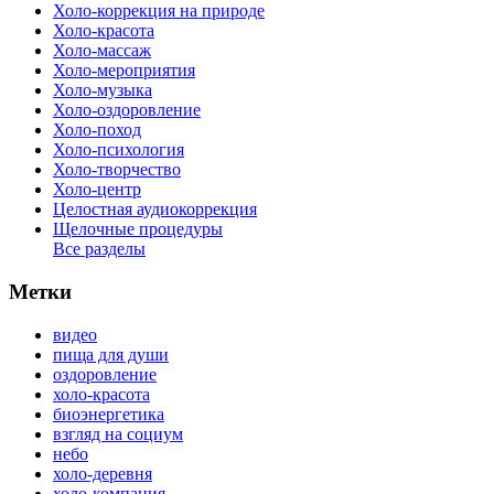
Холо-коррекция на природе
Холо-красота
Холо-массаж
Холо-мероприятия
Холо-музыка
Холо-оздоровление
Холо-поход
Холо-психология
Холо-творчество
Холо-центр
Целостная аудиокоррекция
Щелочные процедуры
Все разделы
Метки
видео
пища для души
оздоровление
холо-красота
биоэнергетика
взгляд на социум
небо
холо-деревня
холо-компания