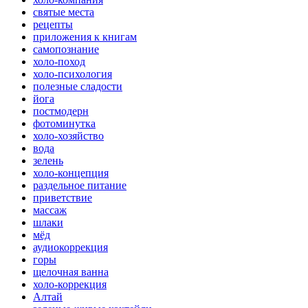
святые места
рецепты
приложения к книгам
самопознание
холо-поход
холо-психология
полезные сладости
йога
постмодерн
фотоминутка
холо-хозяйство
вода
зелень
холо-концепция
раздельное питание
приветствие
массаж
шлаки
мёд
аудиокоррекция
горы
щелочная ванна
холо-коррекция
Алтай