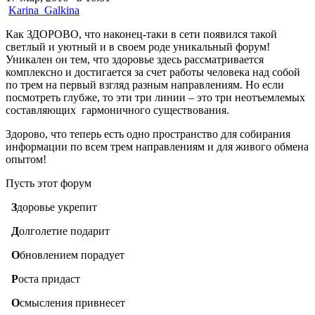
Karina_Galkina
Как ЗДОРОВО, что наконец-таки в сети появился такой
светлый и уютный и в своем роде уникальный форум!
Уникален он тем, что здоровье здесь рассматривается
комплексно и достигается за счет работы человека над собой
по трем на первый взгляд разным направлениям. Но если
посмотреть глубже, то эти три линии – это три неотъемлемых
составляющих гармоничного существования.
Здорово, что теперь есть одно пространство для собирания
информации по всем трем направлениям и для живого обмена
опытом!
Пусть этот форум
З
доровье укрепит
Д
олголетие подарит
О
бновлением порадует
Р
оста придаст
О
смысления привнесет