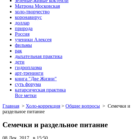
зеленые-живые коктейли
Матрона Московская
холо-творчество
коронавирус
доллар
природа
Россия
ученики Алексея
фильмы
рак
дыхательная практика
дети
гидроплазма
арт-тренинги
книга "Две Жизни"
суть форума
катарсическая практика
Все метки
Главная
>
Холо-коррекция
>
Общие вопросы
>
Семечки и
раздельное питание
Семечки и раздельное питание
08 Дек, 2017 в 15:50