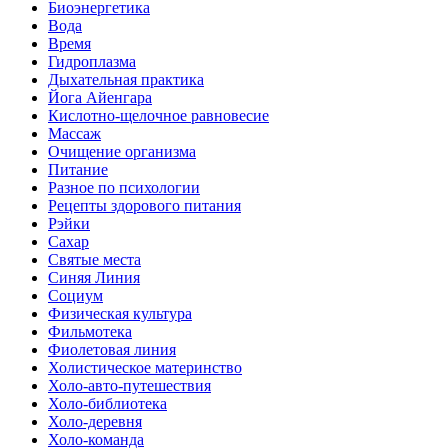
Биоэнергетика
Вода
Время
Гидроплазма
Дыхательная практика
Йога Айенгара
Кислотно-щелочное равновесие
Массаж
Очищение организма
Питание
Разное по психологии
Рецепты здорового питания
Рэйки
Сахар
Святые места
Синяя Линия
Социум
Физическая культура
Фильмотека
Фиолетовая линия
Холистическое материнство
Холо-авто-путешествия
Холо-библиотека
Холо-деревня
Холо-команда