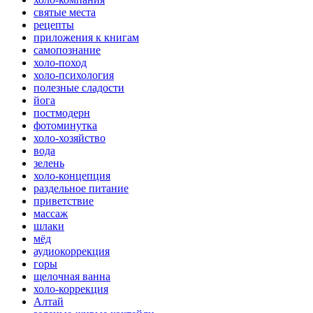
святые места
рецепты
приложения к книгам
самопознание
холо-поход
холо-психология
полезные сладости
йога
постмодерн
фотоминутка
холо-хозяйство
вода
зелень
холо-концепция
раздельное питание
приветствие
массаж
шлаки
мёд
аудиокоррекция
горы
щелочная ванна
холо-коррекция
Алтай