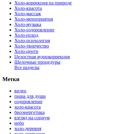
Холо-коррекция на природе
Холо-красота
Холо-массаж
Холо-мероприятия
Холо-музыка
Холо-оздоровление
Холо-поход
Холо-психология
Холо-творчество
Холо-центр
Целостная аудиокоррекция
Щелочные процедуры
Все разделы
Метки
видео
пища для души
оздоровление
холо-красота
биоэнергетика
взгляд на социум
небо
холо-деревня
холо-компания