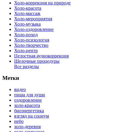
Холо-коррекция на природе
Холо-красота
Холо-массаж
Холо-мероприятия
Холо-музыка
Холо-оздоровление
Холо-поход
Холо-психология
Холо-творчество
Холо-центр
Целостная аудиокоррекция
Щелочные процедуры
Все разделы
Метки
видео
пища для души
оздоровление
холо-красота
биоэнергетика
взгляд на социум
небо
холо-деревня
холо-компания