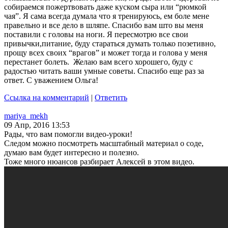
собираемся пожертвовать даже куском сыра или “рюмкой
чая”. Я сама всегда думала что я тренируюсь, ем боле мене
правельно и все дело в шляпе. Спасибо вам што вы меня
поставили с головы на ноги. Я пересмотрю все свои
привычки,питание, буду стараться думать только позетивно,
прощу всех своих “врагов” и может тогда и голова у меня
перестанет болеть. Желаю вам всего хорошего, буду с
радостью читать ваши умные советы. Спасибо еще раз за
ответ. С уважением Ольга!
Ссылка на комментарий
|
Ответить
mariya_mekh
09 Апр, 2016 13:53
Рады, что вам помогли видео-уроки!
Следом можно посмотреть масштабный материал о соде,
думаю вам будет интересно и полезно.
Тоже много нюансов разбирает Алексей в этом видео.