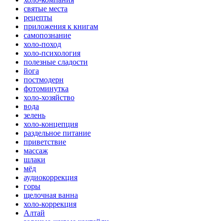
святые места
рецепты
приложения к книгам
самопознание
холо-поход
холо-психология
полезные сладости
йога
постмодерн
фотоминутка
холо-хозяйство
вода
зелень
холо-концепция
раздельное питание
приветствие
массаж
шлаки
мёд
аудиокоррекция
горы
щелочная ванна
холо-коррекция
Алтай