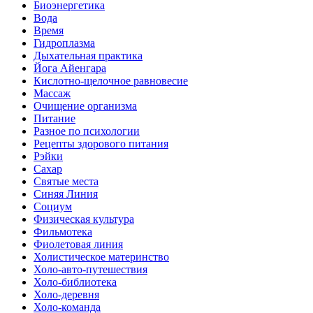
Биоэнергетика
Вода
Время
Гидроплазма
Дыхательная практика
Йога Айенгара
Кислотно-щелочное равновесие
Массаж
Очищение организма
Питание
Разное по психологии
Рецепты здорового питания
Рэйки
Сахар
Святые места
Синяя Линия
Социум
Физическая культура
Фильмотека
Фиолетовая линия
Холистическое материнство
Холо-авто-путешествия
Холо-библиотека
Холо-деревня
Холо-команда