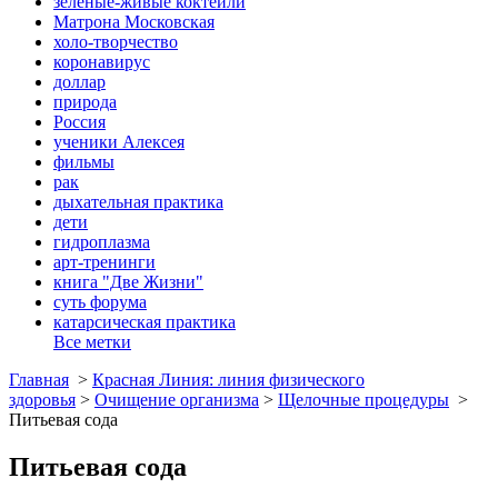
зеленые-живые коктейли
Матрона Московская
холо-творчество
коронавирус
доллар
природа
Россия
ученики Алексея
фильмы
рак
дыхательная практика
дети
гидроплазма
арт-тренинги
книга "Две Жизни"
суть форума
катарсическая практика
Все метки
Главная
>
Красная Линия: линия физического
здоровья
>
Очищение организма
>
Щелочные процедуры
>
Питьевая сoда
Питьевая сoда