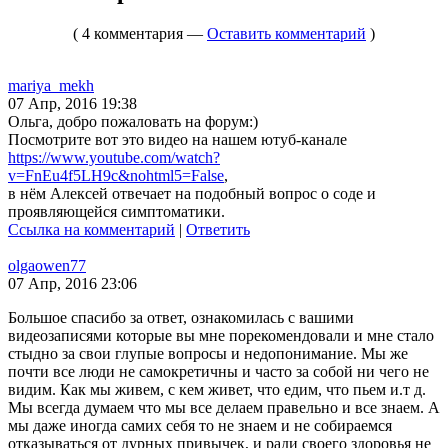
( 4 комментария —
Оставить комментарий
)
mariya_mekh
07 Апр, 2016 19:38
Ольга, добро пожаловать на форум:)
Посмотрите вот это видео на нашем ютуб-канале
https://www.youtube.com/watch?
v=FnEu4f5LH9c&nohtml5=False
,
в нём Алексей отвечает на подобный вопрос о соде и
проявляющейся симптоматики.
Ссылка на комментарий
|
Ответить
olgaowen77
07 Апр, 2016 23:06
Большое спасибо за ответ, ознакомилась с вашими
видеозаписями которые вы мне порекомендовали и мне стало
стыдно за свои глупые вопросы и недопонимание. Мы же
почти все люди не самокретичны и часто зa собой ни чего не
видим. Как мы живем, с кем живет, что едим, что пьем и.т д.
Мы всегда думаем что мы все делаем правельно и все знаем. А
мы даже иногда самих себя то не знаем и не собираемся
отказываться от дурных привычек, и ради своего здоровья не