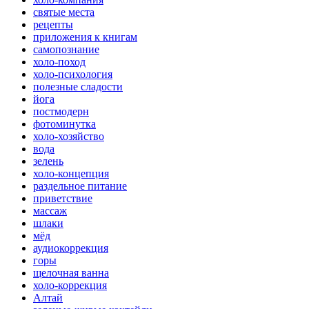
святые места
рецепты
приложения к книгам
самопознание
холо-поход
холо-психология
полезные сладости
йога
постмодерн
фотоминутка
холо-хозяйство
вода
зелень
холо-концепция
раздельное питание
приветствие
массаж
шлаки
мёд
аудиокоррекция
горы
щелочная ванна
холо-коррекция
Алтай