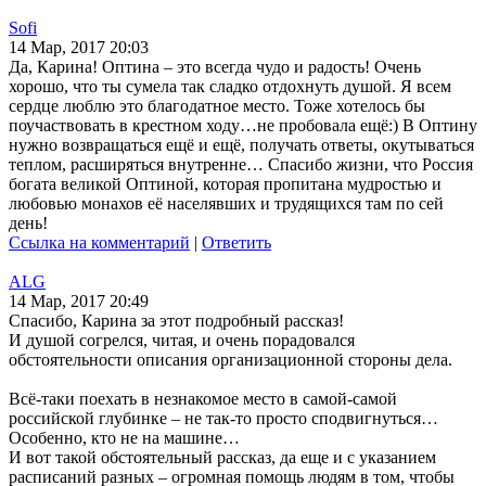
Sofi
14 Мар, 2017 20:03
Да, Карина! Оптина – это всегда чудо и радость! Очень
хорошо, что ты сумела так сладко отдохнуть душой. Я всем
сердце люблю это благодатное место. Тоже хотелось бы
поучаствовать в крестном ходу…не пробовала ещё:) В Оптину
нужно возвращаться ещё и ещё, получать ответы, окутываться
теплом, расширяться внутренне… Спасибо жизни, что Россия
богата великой Оптиной, которая пропитана мудростью и
любовью монахов её населявших и трудящихся там по сей
день!
Ссылка на комментарий
|
Ответить
ALG
14 Мар, 2017 20:49
Спасибо, Карина за этот подробный рассказ!
И душой согрелся, читая, и очень порадовался
обстоятельности описания организационной стороны дела.
Всё-таки поехать в незнакомое место в самой-самой
российской глубинке – не так-то просто сподвигнуться…
Особенно, кто не на машине…
И вот такой обстоятельный рассказ, да еще и с указанием
расписаний разных – огромная помощь людям в том, чтобы