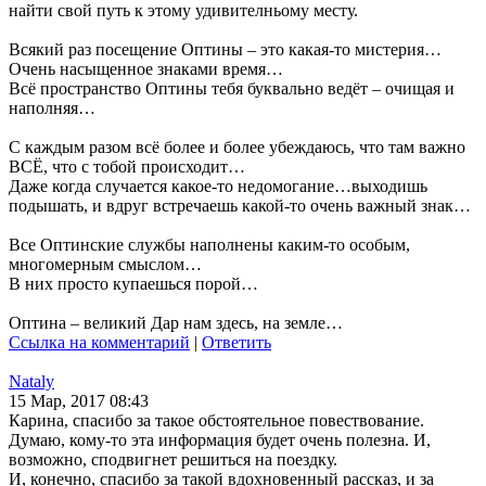
найти свой путь к этому удивителньому месту.
Всякий раз посещение Оптины – это какая-то мистерия…
Очень насыщенное знаками время…
Всё пространство Оптины тебя буквально ведёт – очищая и
наполняя…
С каждым разом всё более и более убеждаюсь, что там важно
ВСЁ, что с тобой происходит…
Даже когда случается какое-то недомогание…выходишь
подышать, и вдруг встречаешь какой-то очень важный знак…
Все Оптинские службы наполнены каким-то особым,
многомерным смыслом…
В них просто купаешься порой…
Оптина – великий Дар нам здесь, на земле…
Ссылка на комментарий
|
Ответить
Nataly
15 Мар, 2017 08:43
Карина, спасибо за такое обстоятельное повествование.
Думаю, кому-то эта информация будет очень полезна. И,
возможно, сподвигнет решиться на поездку.
И, конечно, спасибо за такой вдохновенный рассказ, и за