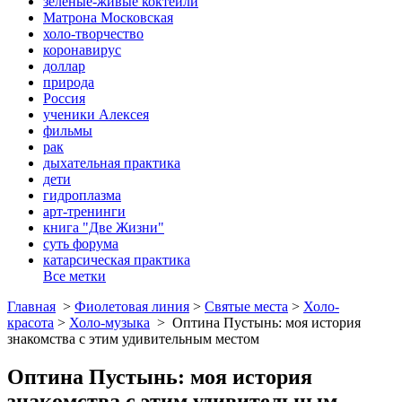
зеленые-живые коктейли
Матрона Московская
холо-творчество
коронавирус
доллар
природа
Россия
ученики Алексея
фильмы
рак
дыхательная практика
дети
гидроплазма
арт-тренинги
книга "Две Жизни"
суть форума
катарсическая практика
Все метки
Главная
>
Фиолетовая линия
>
Святые места
>
Холо-
красота
>
Холо-музыка
>
Оптина Пустынь: моя история
знакомства с этим удивительным местом
Оптина Пустынь: моя история
знакомства с этим удивительным