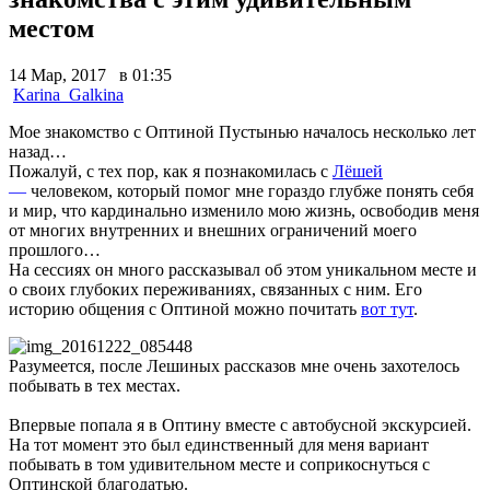
местом
14 Мар, 2017 в 01:35
Karina_Galkina
Мое знакомство с Оптиной Пустынью началось несколько лет
назад…
Пожалуй, с тех пор, как я познакомилась с
Лёшей
—
человеком, который помог мне гораздо глубже понять себя
и мир, что кардинально изменило мою жизнь, освободив меня
от многих внутренних и внешних ограничений моего
прошлого…
На сессиях он много рассказывал об этом уникальном месте и
о своих глубоких переживаниях, связанных с ним. Его
историю общения с Оптиной можно почитать
вот
тут
.
Разумеется, после Лешиных рассказов мне очень захотелось
побывать в тех местах.
Впервые попала я в Оптину вместе с автобусной экскурсией.
На тот момент это был единственный для меня вариант
побывать в том удивительном месте и соприкоснуться с
Оптинской благодатью.