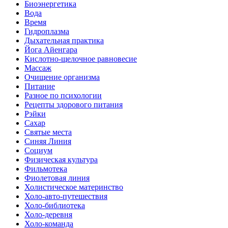
Биоэнергетика
Вода
Время
Гидроплазма
Дыхательная практика
Йога Айенгара
Кислотно-щелочное равновесие
Массаж
Очищение организма
Питание
Разное по психологии
Рецепты здорового питания
Рэйки
Сахар
Святые места
Синяя Линия
Социум
Физическая культура
Фильмотека
Фиолетовая линия
Холистическое материнство
Холо-авто-путешествия
Холо-библиотека
Холо-деревня
Холо-команда