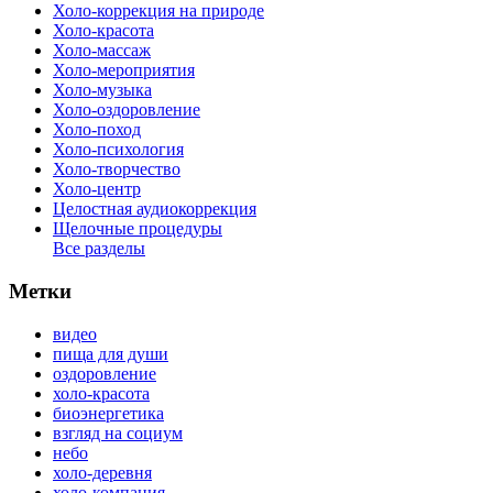
Холо-коррекция на природе
Холо-красота
Холо-массаж
Холо-мероприятия
Холо-музыка
Холо-оздоровление
Холо-поход
Холо-психология
Холо-творчество
Холо-центр
Целостная аудиокоррекция
Щелочные процедуры
Все разделы
Метки
видео
пища для души
оздоровление
холо-красота
биоэнергетика
взгляд на социум
небо
холо-деревня
холо-компания