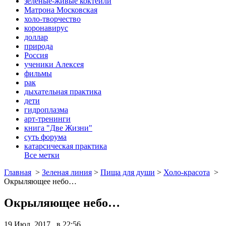
зеленые-живые коктейли
Матрона Московская
холо-творчество
коронавирус
доллар
природа
Россия
ученики Алексея
фильмы
рак
дыхательная практика
дети
гидроплазма
арт-тренинги
книга "Две Жизни"
суть форума
катарсическая практика
Все метки
Главная
>
Зеленая линия
>
Пища для души
>
Холо-красота
>
Окрыляющее небо…
Окрыляющее небо…
19 Июл, 2017 в 22:56