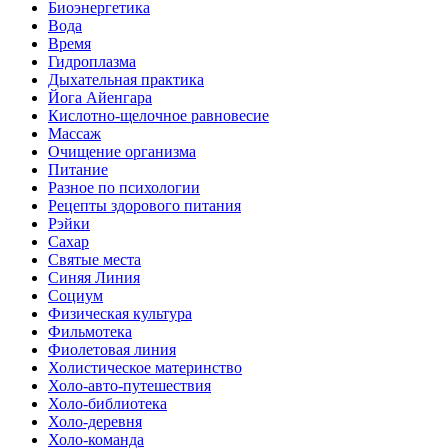
Биоэнергетика
Вода
Время
Гидроплазма
Дыхательная практика
Йога Айенгара
Кислотно-щелочное равновесие
Массаж
Очищение организма
Питание
Разное по психологии
Рецепты здорового питания
Рэйки
Сахар
Святые места
Синяя Линия
Социум
Физическая культура
Фильмотека
Фиолетовая линия
Холистическое материнство
Холо-авто-путешествия
Холо-библиотека
Холо-деревня
Холо-команда