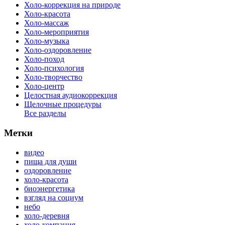
Холо-коррекция на природе
Холо-красота
Холо-массаж
Холо-мероприятия
Холо-музыка
Холо-оздоровление
Холо-поход
Холо-психология
Холо-творчество
Холо-центр
Целостная аудиокоррекция
Щелочные процедуры
Все разделы
Метки
видео
пища для души
оздоровление
холо-красота
биоэнергетика
взгляд на социум
небо
холо-деревня
холо-компания