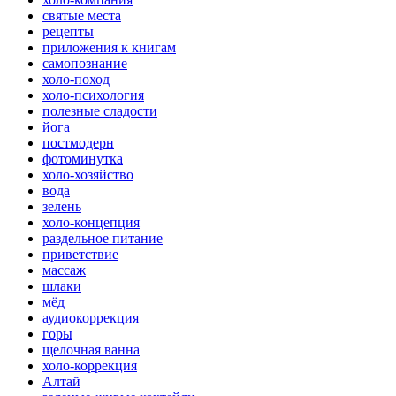
святые места
рецепты
приложения к книгам
самопознание
холо-поход
холо-психология
полезные сладости
йога
постмодерн
фотоминутка
холо-хозяйство
вода
зелень
холо-концепция
раздельное питание
приветствие
массаж
шлаки
мёд
аудиокоррекция
горы
щелочная ванна
холо-коррекция
Алтай