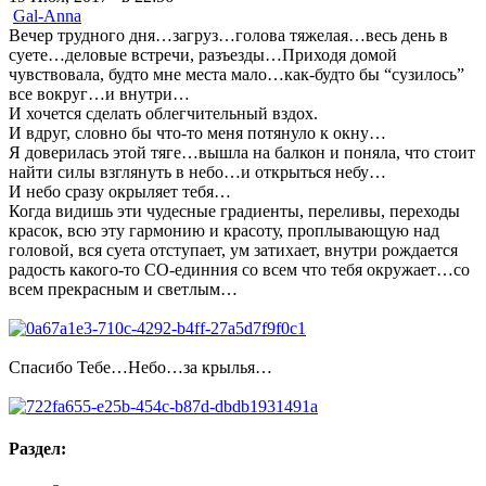
Gal-Anna
Вечер трудного дня…загруз…голова тяжелая…весь день в
суете…деловые встречи, разъезды…Приходя домой
чувствовала, будто мне места мало…как-будто бы “сузилось”
все вокруг…и внутри…
И хочется сделать облегчительный вздох.
И вдруг, словно бы что-то меня потянуло к окну…
Я доверилась этой тяге…вышла на балкон и поняла, что стоит
найти силы взглянуть в небо…и открыться небу…
И небо сразу окрыляет тебя…
Когда видишь эти чудесные градиенты, переливы, переходы
красок, всю эту гармонию и красоту, проплывающую над
головой, вся суета отступает, ум затихает, внутри рождается
радость какого-то СО-единния со всем что тебя окружает…со
всем прекрасным и светлым…
Спасибо Тебе…Небо…за крылья…
Раздел: