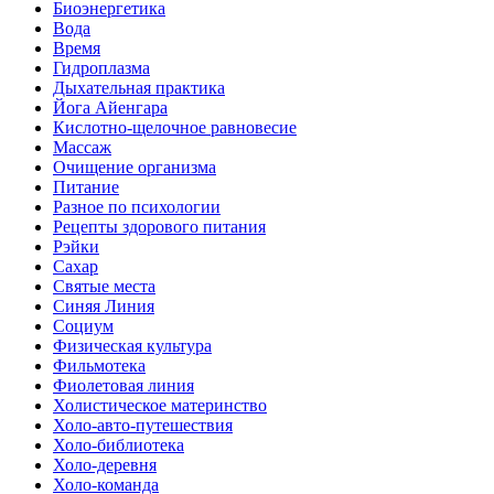
Биоэнергетика
Вода
Время
Гидроплазма
Дыхательная практика
Йога Айенгара
Кислотно-щелочное равновесие
Массаж
Очищение организма
Питание
Разное по психологии
Рецепты здорового питания
Рэйки
Сахар
Святые места
Синяя Линия
Социум
Физическая культура
Фильмотека
Фиолетовая линия
Холистическое материнство
Холо-авто-путешествия
Холо-библиотека
Холо-деревня
Холо-команда