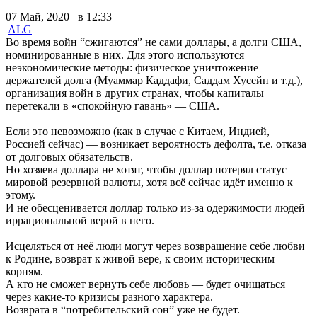
07 Май, 2020 в 12:33
ALG
Во время войн “сжигаются” не сами доллары, а долги США,
номинированные в них. Для этого используются
неэкономические методы: физическое уничтожение
держателей долга (Муаммар Каддафи, Саддам Хусейн и т.д.),
организация войн в других странах, чтобы капиталы
перетекали в «спокойную гавань» — США.
Если это невозможно (как в случае с Китаем, Индией,
Россией сейчас) — возникает вероятность дефолта, т.е. отказа
от долговых обязательств.
Но хозяева доллара не хотят, чтобы доллар потерял статус
мировой резервной валюты, хотя всё сейчас идёт именно к
этому.
И не обесценивается доллар только из-за одержимости людей
иррациональной верой в него.
Исцеляться от неё люди могут через возвращение себе любви
к Родине, возврат к живой вере, к своим историческим
корням.
А кто не сможет вернуть себе любовь — будет очищаться
через какие-то кризисы разного характера.
Возврата в “потребительский сон” уже не будет.