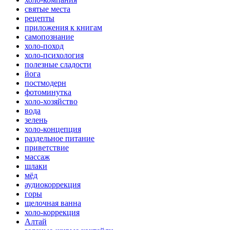
святые места
рецепты
приложения к книгам
самопознание
холо-поход
холо-психология
полезные сладости
йога
постмодерн
фотоминутка
холо-хозяйство
вода
зелень
холо-концепция
раздельное питание
приветствие
массаж
шлаки
мёд
аудиокоррекция
горы
щелочная ванна
холо-коррекция
Алтай