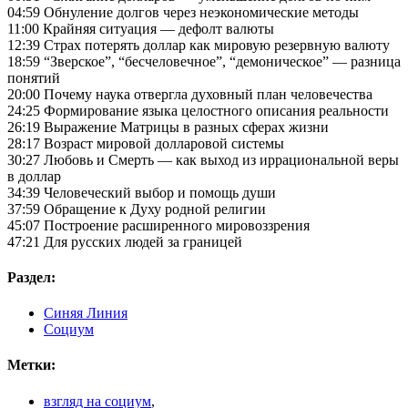
04:59 Обнуление долгов через неэкономические методы
11:00 Крайняя ситуация — дефолт валюты
12:39 Страх потерять доллар как мировую резервную валюту
18:59 “Зверское”, “бесчеловечное”, “демоническое” — разница
понятий
20:00 Почему наука отвергла духовный план человечества
24:25 Формирование языка целостного описания реальности
26:19 Выражение Матрицы в разных сферах жизни
28:17 Возраст мировой долларовой системы
30:27 Любовь и Смерть — как выход из иррациональной веры
в доллар
34:39 Человеческий выбор и помощь души
37:59 Обращение к Духу родной религии
45:07 Построение расширенного мировоззрения
47:21 Для русских людей за границей
Раздел:
Синяя Линия
Социум
Метки:
взгляд на социум
,