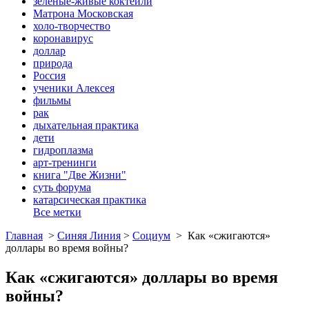
зеленые-живые коктейли
Матрона Московская
холо-творчество
коронавирус
доллар
природа
Россия
ученики Алексея
фильмы
рак
дыхательная практика
дети
гидроплазма
арт-тренинги
книга "Две Жизни"
суть форума
катарсическая практика
Все метки
Главная
>
Синяя Линия
>
Социум
>
Как «сжигаются»
доллары во время войны?
Как «сжигаются» доллары во время
войны?