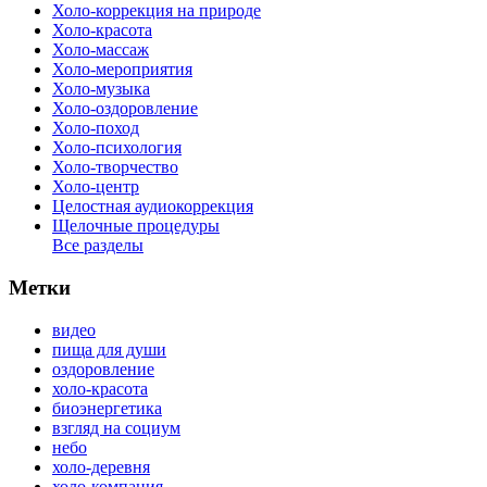
Холо-коррекция на природе
Холо-красота
Холо-массаж
Холо-мероприятия
Холо-музыка
Холо-оздоровление
Холо-поход
Холо-психология
Холо-творчество
Холо-центр
Целостная аудиокоррекция
Щелочные процедуры
Все разделы
Метки
видео
пища для души
оздоровление
холо-красота
биоэнергетика
взгляд на социум
небо
холо-деревня
холо-компания