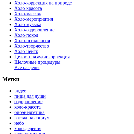
Холо-коррекция на природе
Холо-красота
Холо-массаж
Холо-мероприятия
Холо-музыка
Холо-оздоровление
Холо-поход
Холо-психология
Холо-творчество
Холо-центр
Целостная аудиокоррекция
Щелочные процедуры
Все разделы
Метки
видео
пища для души
оздоровление
холо-красота
биоэнергетика
взгляд на социум
небо
холо-деревня
холо-компания