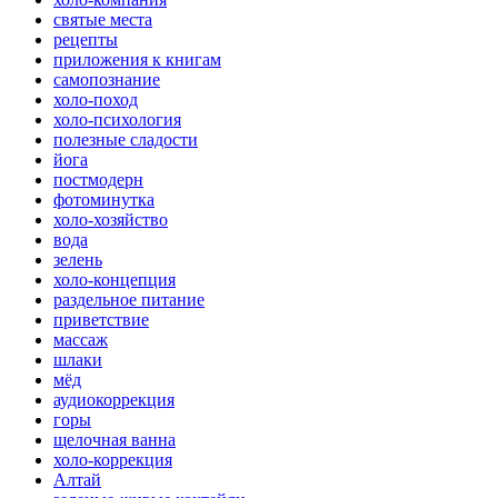
святые места
рецепты
приложения к книгам
самопознание
холо-поход
холо-психология
полезные сладости
йога
постмодерн
фотоминутка
холо-хозяйство
вода
зелень
холо-концепция
раздельное питание
приветствие
массаж
шлаки
мёд
аудиокоррекция
горы
щелочная ванна
холо-коррекция
Алтай