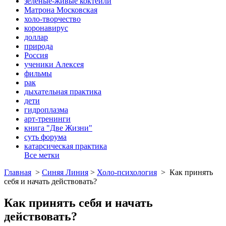
зеленые-живые коктейли
Матрона Московская
холо-творчество
коронавирус
доллар
природа
Россия
ученики Алексея
фильмы
рак
дыхательная практика
дети
гидроплазма
арт-тренинги
книга "Две Жизни"
суть форума
катарсическая практика
Все метки
Главная
>
Синяя Линия
>
Холо-психология
>
Как принять
себя и начать действовать?
Как принять себя и начать
действовать?