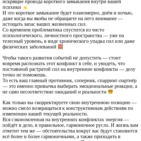
искрящие провода короткого замыкания внутри вашей
психики
И это короткое замыкание будет планомерно, днём и ночью,
даже когда вы якобы не обращаете на него внимание —
истощать запас ваших жизненных сил.
Со временем проблематика спустится из чисто
психологического, личностного пространства — уже на
телесный уровень, в виде хронического упадка сил или даже
физических заболеваний
Чтобы такого развития событий не допустить — стоит
вовремя распознать этот конфликт в себе, и увидеть, что
постоянной растратой сил на внутренние конфликты — делу
точно не поможешь.
То есть ваш главный противник, соперник, спарринг-партнёр
— это именно привычка выбирать эмоциональные реакции, а
не само несоответствие ожиданий и реальности
Как только вы скорректируете свою внутреннюю позицию —
можно смело возвращаться к конструктивным действиям по
изменению вашей текущей реальности.
Вся сэкономленная на внутренних конфликтах энергия —
пойдёт в дело, в правильное, гармоничное русло. И жизнь вам
ответит тем же — обстоятельства вокруг вас будут становится
всё более и более гармоничными, а также приходить в