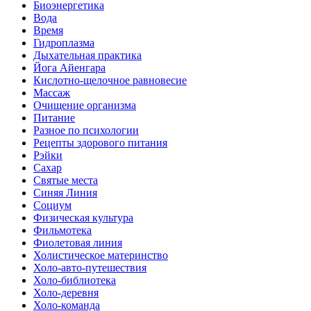
Биоэнергетика
Вода
Время
Гидроплазма
Дыхательная практика
Йога Айенгара
Кислотно-щелочное равновесие
Массаж
Очищение организма
Питание
Разное по психологии
Рецепты здорового питания
Рэйки
Сахар
Святые места
Синяя Линия
Социум
Физическая культура
Фильмотека
Фиолетовая линия
Холистическое материнство
Холо-авто-путешествия
Холо-библиотека
Холо-деревня
Холо-команда