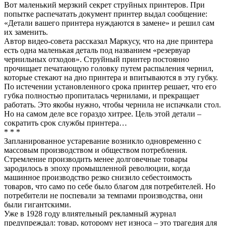
Вот маленький мерзкий секрет струйных принтеров. При
попытке распечатать документ принтер выдал сообщение:
«Детали вашего принтера нуждаются в замене» и решил сам
их заменить.
Автор видео-совета рассказал Маркусу, что на дне принтера
есть одна маленькая деталь под названием «резервуар
чернильных отходов». Струйный принтер постоянно
прочищает печатающую головку путем распыления чернил,
которые стекают на дно принтера и впитываются в эту губку.
По истечении установленного срока принтер решает, что его
губка полностью пропиталась чернилами, и прекращает
работать. Это якобы нужно, чтобы чернила не испачкали стол.
Но на самом деле все гораздо хитрее. Цель этой детали –
сократить срок службы принтера…
* * *
Запланированное устаревание возникло одновременно с
массовым производством и обществом потребления.
Стремление производить менее долговечные товары
зародилось в эпоху промышленной революции, когда
машинное производство резко снизило себестоимость
товаров, что само по себе было благом для потребителей. Но
потребители не поспевали за темпами производства, они
были гигантскими.
Уже в 1928 году влиятельный рекламный журнал
предупреждал: товар, которому нет износа – это трагедия для