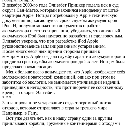
В декабре 2003-го года Элизабет Прицкер подала иск в суд
округа Сан-Матео, который находился неподалеку от штаб-
квартиры Apple. Истцы потребовали у Apple техническую
документацию, касающуюся срока службы аккумуляторов
iPоd. И, получив множество документов о работе
аккумулятора и его тестировании, убедились, что литиевый
аккумулятор iPоd был намеренно разработан недолговечным.
Элизабет уверена, что при разработке iPоd Apple
руководствовались запланированным устареванием.
После многомесячных прений стороны пришли к
компромиссу. Apple создала службу гарантии аккумуляторов и
продлила срок службы аккумуляторов до 2-х лет. Истцам была
предложена компенсация.
− Меня больше всего возмущает то, что Apple изображает себя
молодежной новаторской компанией, однако при этом не
заботится об экологии, не занимается утилизацией изделий,
пришедших в негодность, что противоречит ее собственному
кредо, – говорит Элизабет.
* * *
Запланированное устаревание создает огромный поток
отходов, которые отправляют в страны третьего мира.
Например, в Гану.
− Вот уже девять лет, как в нашу страну один за другим
приплывают корабли, груженные контейнерами с отходами