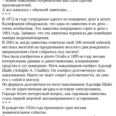
− Новое поколение потребителей восстало против
производителей.
А все началось с обычной лампочки…
* * *
В 1972-м году сотрудники одного из пожарных депо в штате
Калифорния обнаружили, что одна из лампочек в их депо –
очень необычная. Эта лампочка непрерывно горит в депо с
1901 года. Забавно, что эта лампочка пережила две новейшие
камеры видеонаблюдения.
В 2001-м, когда лампочка отметила свой 100-летний юбилей,
местных жителей на празднование веселого дня рождения в
американском стиле собралось под тысячу!
Она была изобретена в штате Огайо в 1895-м году весьма
интересными дамами и джентльменами, вложившими
средства в эту компанию. Нить накаливания изобрел Адольф
Шайе (Adolphe A. Chaillet). Он изобрел долговечную нить
накаливания. Никто не знает секрет долговечности, он унес
его с собой в могилу.
Но формула долговечности нити накаливания Адольфа Шайе
– это не единственная загадка в истории электролампы.
Гораздо более интересный вопрос, как скромная лампочка
стала первой жертвой запланированного устаревания.
* * *
В рождество 1924-года произошло одно весьма
знаменательное событие.