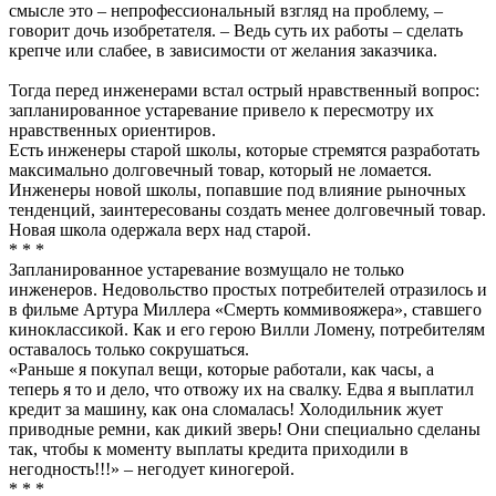
смысле это – непрофессиональный взгляд на проблему, –
говорит дочь изобретателя. – Ведь суть их работы – сделать
крепче или слабее, в зависимости от желания заказчика.
Тогда перед инженерами встал острый нравственный вопрос:
запланированное устаревание привело к пересмотру их
нравственных ориентиров.
Есть инженеры старой школы, которые стремятся разработать
максимально долговечный товар, который не ломается.
Инженеры новой школы, попавшие под влияние рыночных
тенденций, заинтересованы создать менее долговечный товар.
Новая школа одержала верх над старой.
* * *
Запланированное устаревание возмущало не только
инженеров. Недовольство простых потребителей отразилось и
в фильме Артура Миллера «Смерть коммивояжера», ставшего
киноклассикой. Как и его герою Вилли Ломену, потребителям
оставалось только сокрушаться.
«Раньше я покупал вещи, которые работали, как часы, а
теперь я то и дело, что отвожу их на свалку. Едва я выплатил
кредит за машину, как она сломалась! Холодильник жует
приводные ремни, как дикий зверь! Они специально сделаны
так, чтобы к моменту выплаты кредита приходили в
негодность!!!» – негодует киногерой.
* * *