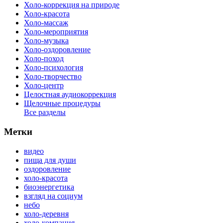
Холо-коррекция на природе
Холо-красота
Холо-массаж
Холо-мероприятия
Холо-музыка
Холо-оздоровление
Холо-поход
Холо-психология
Холо-творчество
Холо-центр
Целостная аудиокоррекция
Щелочные процедуры
Все разделы
Метки
видео
пища для души
оздоровление
холо-красота
биоэнергетика
взгляд на социум
небо
холо-деревня
холо-компания