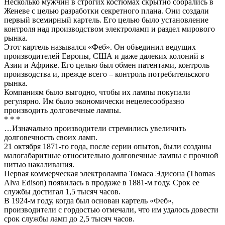
Несколько мужчин в строгих костюмах скрытно собрались в
Женеве с целью разработки секретного плана. Они создали
первый всемирный картель. Его целью было установление
контроля над производством электроламп и раздел мирового
рынка.
Этот картель назывался «Феб». Он объединил ведущих
производителей Европы, США и даже далеких колоний в
Азии и Африке. Его целью был обмен патентами, контроль
производства и, прежде всего – контроль потребительского
рынка.
Компаниям было выгодно, чтобы их лампы покупали
регулярно. Им было экономически нецелесообразно
производить долговечные лампы.
* * *
…Изначально производители стремились увеличить
долговечность своих ламп.
21 октября 1871-го года, после серии опытов, были созданы
малогабаритные относительно долговечные лампы с прочной
нитью накаливания.
Первая коммерческая электролампа Томаса Эдисона (Thomas
Alva Edison) появилась в продаже в 1881-м году. Срок ее
службы достигал 1,5 тысяч часов.
В 1924-м году, когда был основан картель «Феб»,
производители с гордостью отмечали, что им удалось довести
срок службы ламп до 2,5 тысяч часов.