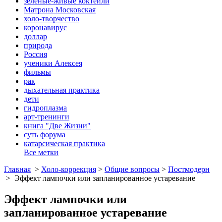
зеленые-живые коктейли
Матрона Московская
холо-творчество
коронавирус
доллар
природа
Россия
ученики Алексея
фильмы
рак
дыхательная практика
дети
гидроплазма
арт-тренинги
книга "Две Жизни"
суть форума
катарсическая практика
Все метки
Главная
>
Холо-коррекция
>
Общие вопросы
>
Постмодерн
>
Эффект лампочки или запланированное устаревание
Эффект лампочки или
запланированное устаревание