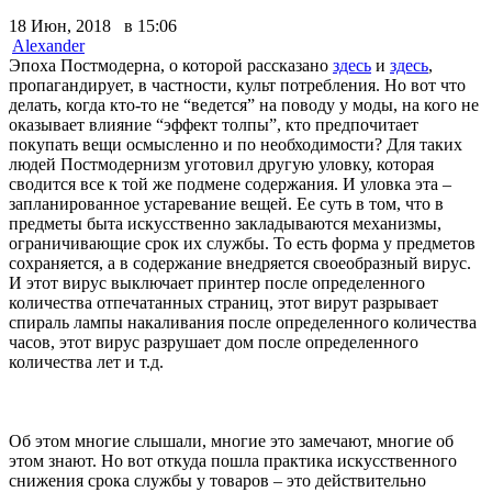
18 Июн, 2018 в 15:06
Alexander
Эпоха Постмодерна, о которой рассказано
здесь
и
здесь
,
пропагандирует, в частности, культ потребления. Но вот что
делать, когда кто-то не “ведется” на поводу у моды, на кого не
оказывает влияние “эффект толпы”, кто предпочитает
покупать вещи осмысленно и по необходимости? Для таких
людей Постмодернизм уготовил другую уловку, которая
сводится все к той же подмене содержания. И уловка эта –
запланированное устаревание вещей. Ее суть в том, что в
предметы быта искусственно закладываются механизмы,
ограничивающие срок их службы. То есть форма у предметов
сохраняется, а в содержание внедряется своеобразный вирус.
И этот вирус выключает принтер после определенного
количества отпечатанных страниц, этот вирут разрывает
спираль лампы накаливания после определенного количества
часов, этот вирус разрушает дом после определенного
количества лет и т.д.
Об этом многие слышали, многие это замечают, многие об
этом знают. Но вот откуда пошла практика искусственного
снижения срока службы у товаров – это действительно