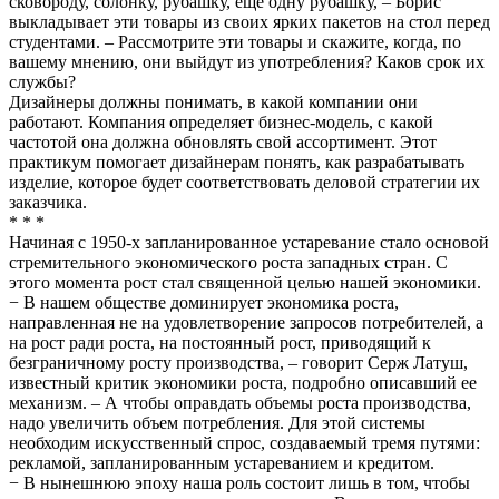
сковороду, солонку, рубашку, еще одну рубашку, – Борис
выкладывает эти товары из своих ярких пакетов на стол перед
студентами. – Рассмотрите эти товары и скажите, когда, по
вашему мнению, они выйдут из употребления? Каков срок их
службы?
Дизайнеры должны понимать, в какой компании они
работают. Компания определяет бизнес-модель, с какой
частотой она должна обновлять свой ассортимент. Этот
практикум помогает дизайнерам понять, как разрабатывать
изделие, которое будет соответствовать деловой стратегии их
заказчика.
* * *
Начиная с 1950-х запланированное устаревание стало основой
стремительного экономического роста западных стран. С
этого момента рост стал священной целью нашей экономики.
− В нашем обществе доминирует экономика роста,
направленная не на удовлетворение запросов потребителей, а
на рост ради роста, на постоянный рост, приводящий к
безграничному росту производства, – говорит Серж Латуш,
известный критик экономики роста, подробно описавший ее
механизм. – А чтобы оправдать объемы роста производства,
надо увеличить объем потребления. Для этой системы
необходим искусственный спрос, создаваемый тремя путями:
рекламой, запланированным устареванием и кредитом.
− В нынешнюю эпоху наша роль состоит лишь в том, чтобы