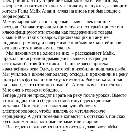
электроники. Это устаревшие компьютеры и телевизоры,
которые в развитых странах уже никому не нужны, – говорит
житель Ганы Майк Анани, глядя на вновь прибывающие с
моря корабли.
Международный закон запрещает вывоз электронных
отходов. Однако торговцы применяют нехитрый прием: они
классифицируют эти отходы как подержанные товары.
Свыше 80% таких товаров, прибывающих в Гану, не
подлежит ремонту, и содержимое прибывших контейнеров
отправляется прямиком на свалку.
− Мы находимся на одной из них, – рассказывает Майк,
проходя по огромной дымящейся свалке, пестрящей
остатками бытовой техники. – Раньше здесь протекала
красивейшая река Одау, в которой в изобилии водилась рыба.
Мы учились в школе неподалеку отсюда, и приходили на реку
поиграть в футбол и отдохнуть немного. Рыбаки катали нас
на лодках, я это отлично помню!.. А теперь все это исчезло.
Мне очень горько и обидно…
Теперь дети не приходят играть на реку после уроков. Вместо
этого подростки из бедных семей ищут здесь цветные
металлы. Они сжигают пластиковую оболочку
электропроводов, чтобы извлечь ее металлическую
сердцевину. А дети поменьше копаются в остатках в поисках
кусочков металла, которые не заметили старшие.
− Все те, кто наживается на этих отходах, заявляют: «Мы