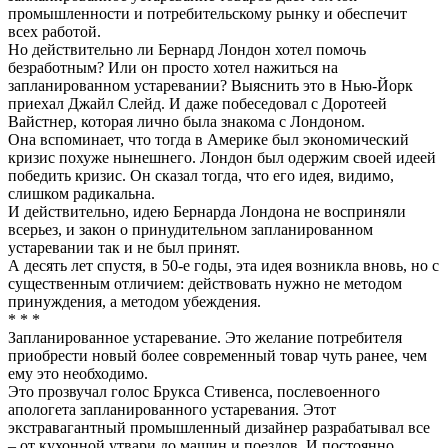
промышленности и потребительскому рынку и обеспечит
всех работой.
Но действительно ли Бернард Лондон хотел помочь
безработным? Или он просто хотел нажиться на
запланированном устаревании? Выяснить это в Нью-Йорк
приехал Джайл Слейд. И даже побеседовал с Доротеей
Вайстнер, которая лично была знакома с Лондоном.
Она вспоминает, что тогда в Америке был экономический
кризис похуже нынешнего. Лондон был одержим своей идеей
победить кризис. Он сказал тогда, что его идея, видимо,
слишком радикальна.
И действительно, идею Бернарда Лондона не восприняли
всерьез, и закон о принудительном запланированном
устаревании так и не был принят.
А десять лет спустя, в 50-е годы, эта идея возникла вновь, но с
существенным отличием: действовать нужно не методом
принуждения, а методом убеждения.
* * *
Запланированное устаревание. Это желание потребителя
приобрести новый более современный товар чуть ранее, чем
ему это необходимо.
Это прозвучал голос Брукса Стивенса, послевоенного
апологета запланированного устаревания. Этот
экстравагантный промышленный дизайнер разрабатывал все
– от кухонной утвари до машин и поездов. И постоянно