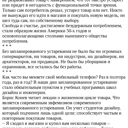
или придет в негодность с функциональной точки зрения.
Только сам потребитель решал, устарел товар или нет. Никто
не вынуждал его идти в магазин и покупать новую модель, он
шел туда сам, по собственному выбору.
Свобода и счастье, достигаемое безудержным потреблением,
стали образцом жизни Америки 50-х годов и
основополагающими столпами нынешнего общества
потребления.
* * *
Без запланированного устаревания не было бы ни огромных
гипермаркетов, ни товаров, ни индустрии, ни дизайнеров, ни
архитекторов, ни продавцов. Не было бы уборщиков и
охранников, все остались бы без работы.
* * *
Как часто вы меняете свой мобильный телефон? Раз в полтора
года, раз в год? В наши дни запланированное устаревание
стало обязательным пунктом в учебных программах школ
дизайна и инженерии.
Борис Конев читает лекции о жизненном цикле товара. Что
является современным эвфемизмом современного
запланированного устаревания. Он учит студентов дизайну,
который подчинен лишь одной цели: способствует частым и
повторным покупкам товаров.
− Я сходил в магазин и купил вам несколько товаров –