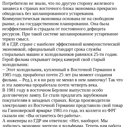
Потребители не знали, что по другую сторону железного
занавеса в странах восточного блока экономика прекрасно
обходилась без запланированного устаревания.
Коммунистическая экономика основана не на свободном
рынке, а на государственном планировании. Она была
неэффективной и страдала от постоянного дефицита
ресурсов. При такой системе запланированное устаревание
теряло смысл.
И в ГДР, стране с наиболее эффективной коммунистической
экономикой, официальный стандарт срока службы
стиральных машин и холодильников равнялся 25-ти годам.
Герой фильма открывает перед камерой свой старый
холодильник:
− Этот холодильник, купленный в Восточной Германии в
1985 году, проработал почти 25 лет (на момент создания
фильма. – Ред.), и я ни разу не менял в нем лампочку! Так что
и эта лампочка проработала почти четверть века.
В 1981 году в восточном Берлине выпустили особо
долговечную лампу. Ее стали предлагать зарубежным
покупателям в западных странах. Когда производители
электроламп из Восточной Германии представили свой товар
на Ганноверской ярмарке 1981-го года, их коллеги из ФРГ
сказали им: «Вы останетесь без работы».
А инженеры из ГДР им ответили: «Нет, наоборот. Мы
добились экономии энергии и вольфрама. Теперь нам работа