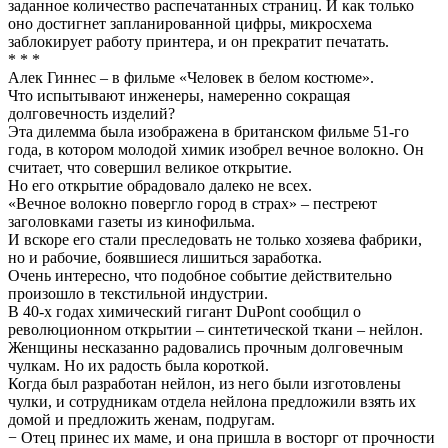
заданное количество распечатанных страниц. И как только
оно достигнет запланированной цифры, микросхема
заблокирует работу принтера, и он прекратит печатать.
* * *
Алек Гиннес – в фильме «Человек в белом костюме».
Что испытывают инженеры, намеренно сокращая
долговечность изделий?
Эта дилемма была изображена в британском фильме 51-го
года, в котором молодой химик изобрел вечное волокно. Он
считает, что совершил великое открытие.
Но его открытие обрадовало далеко не всех.
«Вечное волокно повергло город в страх» – пестреют
заголовками газеты из кинофильма.
И вскоре его стали преследовать не только хозяева фабрики,
но и рабочие, боявшиеся лишиться заработка.
Очень интересно, что подобное событие действительно
произошло в текстильной индустрии.
В 40-х годах химический гигант DuPont сообщил о
революционном открытии – синтетической ткани – нейлон.
Женщины несказанно радовались прочным долговечным
чулкам. Но их радость была короткой.
Когда был разработан нейлон, из него были изготовлены
чулки, и сотрудникам отдела нейлона предложили взять их
домой и предложить женам, подругам.
− Отец принес их маме, и она пришла в восторг от прочности