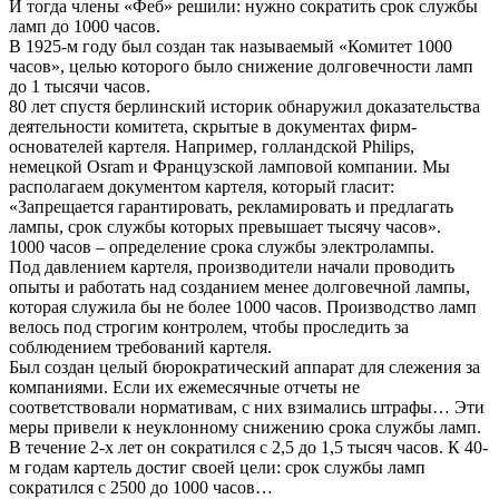
И тогда члены «Феб» решили: нужно сократить срок службы
ламп до 1000 часов.
В 1925-м году был создан так называемый «Комитет 1000
часов», целью которого было снижение долговечности ламп
до 1 тысячи часов.
80 лет спустя берлинский историк обнаружил доказательства
деятельности комитета, скрытые в документах фирм-
основателей картеля. Например, голландской Philips,
немецкой Osram и Французской ламповой компании. Мы
располагаем документом картеля, который гласит:
«Запрещается гарантировать, рекламировать и предлагать
лампы, срок службы которых превышает тысячу часов».
1000 часов – определение срока службы электролампы.
Под давлением картеля, производители начали проводить
опыты и работать над созданием менее долговечной лампы,
которая служила бы не более 1000 часов. Производство ламп
велось под строгим контролем, чтобы проследить за
соблюдением требований картеля.
Был создан целый бюрократический аппарат для слежения за
компаниями. Если их ежемесячные отчеты не
соответствовали нормативам, с них взимались штрафы… Эти
меры привели к неуклонному снижению срока службы ламп.
В течение 2-х лет он сократился с 2,5 до 1,5 тысяч часов. К 40-
м годам картель достиг своей цели: срок службы ламп
сократился с 2500 до 1000 часов…