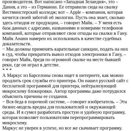
производителя. Вот написано «Западная Зеландия», это –
Дания, а это – из Германии. Ее отправили сюда на свалку
Вестминстерский колледж; вот – Apple – компания, которая
кичится своей заботой об экологии. Пусть она знает, сколько
здесь отходов ее продукции, – говорит Майк. – У меня есть
база данных с адресами, названиями и номерами телефонов
компаний, которые отправляют свои отходы на свалки в Гану.
Майк Анани намерен их использовать в качестве судебных
доказательств.
− Мы должны применять карательные санкции, подать на них
в суд, чтобы прекратить вывоз отходов электроники в Гану, –
говорит Майк, бредя по огромной свалке на месте бывшей
реки, где он играл в детстве.
* * *
А Маркус из Барселоны снова ищет в интернете, как можно
продлить срок службы его принтера. Он нашел русский сайт с
бесплатной программой для принтера, нейтрализующий
микросхему блокировки. Автор программы даже потрудился
объяснить причины ее создания.
− Вся беда в порочной системе, – говорит изобретатель. – Эта
бизнес-модель вредна для пользователей и окружающей
среды. И я сумел разработать простую и удобную программу,
которая позволяет пользователям перепрограммировать
микросхему.
Маркус не уверен в успехе, но все же скачивает программу.