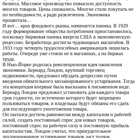
бизнеса. Массовое производство повысило доступность
многих товаров. Цены снижались. Многие стали покупать не
по необходимости, а ради развлечения. Экономика
процветала…
И вот… крах фондового рынка, начинается паника. В 1929
году формирование общества потребления приостановилось,
поскольку биржевая паника ввергла США в экономическую
рецессию. Безработица достигла чудовищных масштабов. В
1933 году четверть трудоспособных американцев лишилась
работы. Очереди уже стояли не в магазинах, а на биржах
труда.
В Нью-Йорке родилась революционная идея оживления
экономики. Бернард Лондон, крупный торговец
недвижимости, предложил обуздать депрессию путем
введения обязательного запланированного устаревания. Тогда
эта концепция впервые была высказана в письменном виде.
Бернард Лондон предложил установить для каждого товара
срок годности, по истечению которого будет запрещено
пользоваться товаром, и владельцы будут обязаны его сдать
для последующего уничтожения товара.
Он пытался достичь равновесия между капиталом и рабочей
силой, создать постоянный спрос для новых товаров,
постоянный спрос на рабочую силу и постоянную прибыль
капиталистам. Лондон считал, что принудительное
запланированное устаревание товаров даст толчок