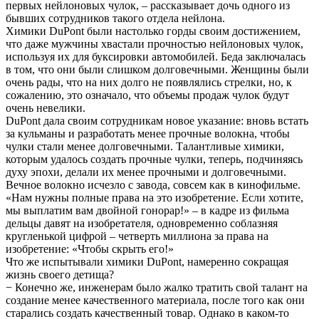
первых нейлоновых чулок, – рассказывает дочь одного из
бывших сотрудников такого отдела нейлона.
Химики DuPont были настолько горды своим достижением,
что даже мужчины хвастали прочностью нейлоновых чулок,
используя их для буксировки автомобилей. Беда заключалась
в том, что они были слишком долговечными. Женщины были
очень рады, что на них долго не появлялись стрелки, но, к
сожалению, это означало, что объемы продаж чулок будут
очень невелики.
DuPont дала своим сотрудникам новое указание: вновь встать
за кульманы и разработать менее прочные волокна, чтобы
чулки стали менее долговечными. Талантливые химики,
которым удалось создать прочные чулки, теперь, подчиняясь
духу эпохи, делали их менее прочными и долговечными.
Вечное волокно исчезло с завода, совсем как в кинофильме.
«Нам нужны полные права на это изобретение. Если хотите,
мы выплатим вам двойной гонорар!» – в кадре из фильма
дельцы давят на изобретателя, одновременно соблазняя
кругленькой цифрой – четверть миллиона за права на
изобретение: «Чтобы скрыть его!»
Что же испытывали химики DuPont, намеренно сокращая
жизнь своего детища?
− Конечно же, инженерам было жалко тратить свой талант на
создание менее качественного материала, после того как они
старались создать качественный товар. Однако в каком-то