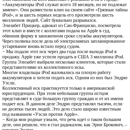
«Аккумуляторы iPоd служат всего 18 месяцев, но не подлежат
замене». Они разместили клип на своем сайте «Грязные тайны
iPоd», и за шесть первых недель его просмотрели шесть
миллионов людей. Сайт буквально разрывался.
Элизабет Прицкер, адвокат из Сан-Франциско, посмотрела
этот клип и вместе с коллегами подала на Apple в суд,
обвинив фирму в заниженном сроке службы аккумуляторов.
Через полвека после дела об электролампах запланированное
устаревание вновь встало перед судом.
− Мы подали этот иск через два года после выхода iPоd в
продажу. Apple уже успели продать в США 3 миллиона iPоd.
Группа Элизабет выбрали несколько клиентов, которые стали
представителями их коллективного иска.
Многие владельцы iPоd жаловались на плохую работу
аккумуляторов и хотели подать иск. Одним из них был Эндрю
Уэсли.
Коллективный иск практикуется только в американской
юриспруденции. При этом небольшая группа истцов
представляет в суде большую группу граждан и от их имени
подает иск. В данном деле Эндрю представлял тысячи, если
не десятки тысяч людей. Это дело стало широко известным
под названием «Уэсли против Apple».
− Когда мои родные узнали, что речь идет о таком большом
деле, они решили, что я стал радикалом, как Эрин Брокович, –
говорит Эндрю.