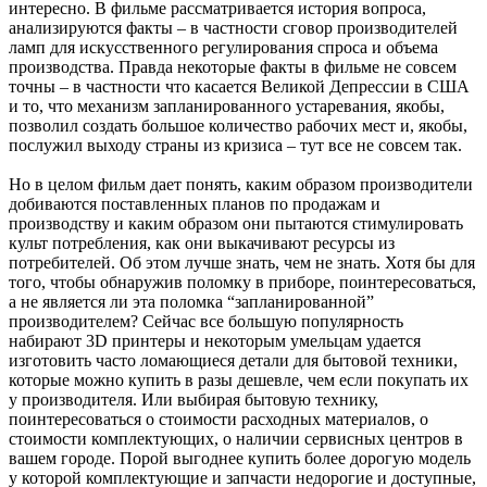
интересно. В фильме рассматривается история вопроса,
анализируются факты – в частности сговор производителей
ламп для искусственного регулирования спроса и объема
производства. Правда некоторые факты в фильме не совсем
точны – в частности что касается Великой Депрессии в США
и то, что механизм запланированного устаревания, якобы,
позволил создать большое количество рабочих мест и, якобы,
послужил выходу страны из кризиса – тут все не совсем так.
Но в целом фильм дает понять, каким образом производители
добиваются поставленных планов по продажам и
производству и каким образом они пытаются стимулировать
культ потребления, как они выкачивают ресурсы из
потребителей. Об этом лучше знать, чем не знать. Хотя бы для
того, чтобы обнаружив поломку в приборе, поинтересоваться,
а не является ли эта поломка “запланированной”
производителем? Сейчас все большую популярность
набирают 3D принтеры и некоторым умельцам удается
изготовить часто ломающиеся детали для бытовой техники,
которые можно купить в разы дешевле, чем если покупать их
у производителя. Или выбирая бытовую технику,
поинтересоваться о стоимости расходных материалов, о
стоимости комплектующих, о наличии сервисных центров в
вашем городе. Порой выгоднее купить более дорогую модель
у которой комплектующие и запчасти недорогие и доступные,