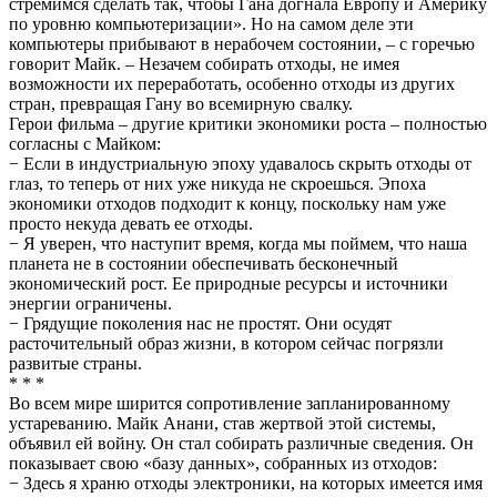
стремимся сделать так, чтобы Гана догнала Европу и Америку
по уровню компьютеризации». Но на самом деле эти
компьютеры прибывают в нерабочем состоянии, – с горечью
говорит Майк. – Незачем собирать отходы, не имея
возможности их переработать, особенно отходы из других
стран, превращая Гану во всемирную свалку.
Герои фильма – другие критики экономики роста – полностью
согласны с Майком:
− Если в индустриальную эпоху удавалось скрыть отходы от
глаз, то теперь от них уже никуда не скроешься. Эпоха
экономики отходов подходит к концу, поскольку нам уже
просто некуда девать ее отходы.
− Я уверен, что наступит время, когда мы поймем, что наша
планета не в состоянии обеспечивать бесконечный
экономический рост. Ее природные ресурсы и источники
энергии ограничены.
− Грядущие поколения нас не простят. Они осудят
расточительный образ жизни, в котором сейчас погрязли
развитые страны.
* * *
Во всем мире ширится сопротивление запланированному
устареванию. Майк Анани, став жертвой этой системы,
объявил ей войну. Он стал собирать различные сведения. Он
показывает свою «базу данных», собранных из отходов:
− Здесь я храню отходы электроники, на которых имеется имя