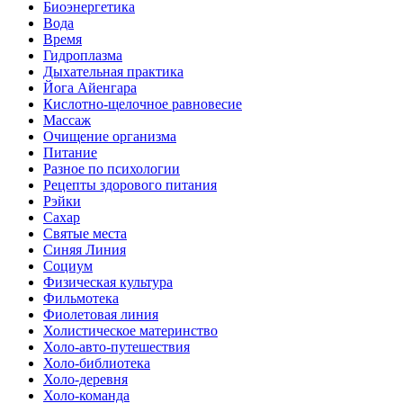
Биоэнергетика
Вода
Время
Гидроплазма
Дыхательная практика
Йога Айенгара
Кислотно-щелочное равновесие
Массаж
Очищение организма
Питание
Разное по психологии
Рецепты здорового питания
Рэйки
Сахар
Святые места
Синяя Линия
Социум
Физическая культура
Фильмотека
Фиолетовая линия
Холистическое материнство
Холо-авто-путешествия
Холо-библиотека
Холо-деревня
Холо-команда