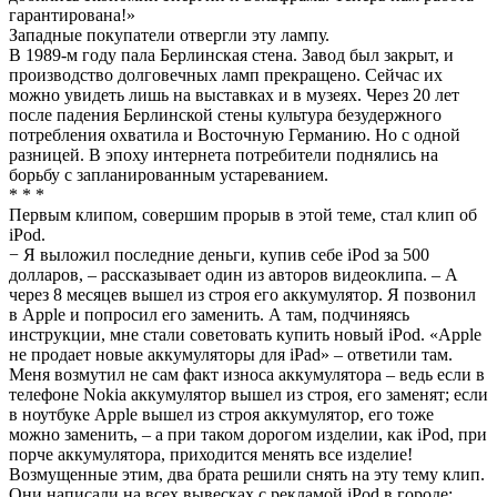
гарантирована!»
Западные покупатели отвергли эту лампу.
В 1989-м году пала Берлинская стена. Завод был закрыт, и
производство долговечных ламп прекращено. Сейчас их
можно увидеть лишь на выставках и в музеях. Через 20 лет
после падения Берлинской стены культура безудержного
потребления охватила и Восточную Германию. Но с одной
разницей. В эпоху интернета потребители поднялись на
борьбу с запланированным устареванием.
* * *
Первым клипом, совершим прорыв в этой теме, стал клип об
iPоd.
− Я выложил последние деньги, купив себе iPоd за 500
долларов, – рассказывает один из авторов видеоклипа. – А
через 8 месяцев вышел из строя его аккумулятор. Я позвонил
в Apple и попросил его заменить. А там, подчиняясь
инструкции, мне стали советовать купить новый iPоd. «Apple
не продает новые аккумуляторы для iPad» – ответили там.
Меня возмутил не сам факт износа аккумулятора – ведь если в
телефоне Nokia аккумулятор вышел из строя, его заменят; если
в ноутбуке Apple вышел из строя аккумулятор, его тоже
можно заменить, – а при таком дорогом изделии, как iPоd, при
порче аккумулятора, приходится менять все изделие!
Возмущенные этим, два брата решили снять на эту тему клип.
Они написали на всех вывесках с рекламой iPоd в городе: