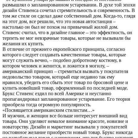
размышлял о запланированном устаревании. В духе той эпохи
дизайн Стивенса сочетал стремительность и современность. В
том же стиле он сделал даже собственный дом. Когда-то, глядя
на этот дом, все решили, что это новая автостанция –
настолько он был не похож на привычный жилой дом.
Стивенс считал, что в дизайне главное – это эффектность, он
терпеть не мог невзрачные товары, которые не вызывали бы
желания их купить.
В отличие от прежнего европейского принципа, согласно
которого следует создавать качественные товары, которые
могут служить вечно, – подобно добротному костюму, в
котором человек и женится, и ложится в могилу, –
американский принцип – стремиться вызвать у покупателя
недовольство товаром, который еще недавно так ему
нравился, убедить его сбыть этот товар по бросовой цене и
купить новейший товар, оформленный по последней моде.
Брукс Стивенс ездил по всей Америке и неустанно
пропагандировал запланированное устаревание. Его теория
приобрела тогда огромную популярность.
«Посвящается американским стилистам…»
И мужчин, и женщин все больше интересует внешний вид
товара. Они уделяют немалое внимание красоте, новизне и
новаторству. Дизайн и маркетинг вызывали у покупателей
постоянное желание приобрести новый товар. Брукс никогда
не разрабатывал товар с намерением, что тот быстро устареет