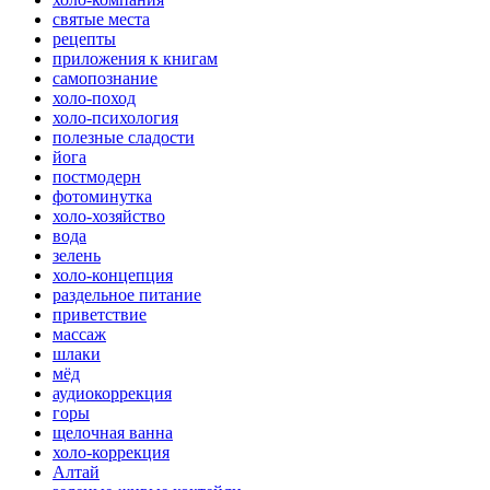
святые места
рецепты
приложения к книгам
самопознание
холо-поход
холо-психология
полезные сладости
йога
постмодерн
фотоминутка
холо-хозяйство
вода
зелень
холо-концепция
раздельное питание
приветствие
массаж
шлаки
мёд
аудиокоррекция
горы
щелочная ванна
холо-коррекция
Алтай