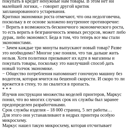
покупать в кредит ненужные нам товары. В этом нет ни
малейшей логики, – говорит другой критик
запланированного устаревания.
Критики экономики роста отмечают, что она недолговечна,
поскольку в ее основе заложено внутреннее противоречие:
− Верить в возможность бесконечного экономического роста,
то есть верить в безграничность земных ресурсов, может либо
дурак, либо экономист. Беда в том, что теперь все мы стали
экономистами.
− Зачем каждые три минуты выпускают новый товар? Разве
это необходимо? Многие уже поняли, что так дальше жить
нельзя. Хотя политики призывают их идти в магазины и
покупать товары, поскольку это наилучший способ дать
новый толчок экономике.
− Общество потребления напоминает гоночную машину без
водителя, которая мчится на бешеной скорости. И скоро то ли
врежется в стену, то ли свалится в пропасть.
* * *
Изучив инструкции множества моделей принтеров, Маркус
понял, что во многих случаях срок их службы был заранее
предопределен разработчиками.
Срок службы изделия – 18 000 страниц, 5 лет работы…
Для этого они устанавливают в недрах принтера особую
микросхему.
Маркус нашел такую микросхему, которая отсчитывает