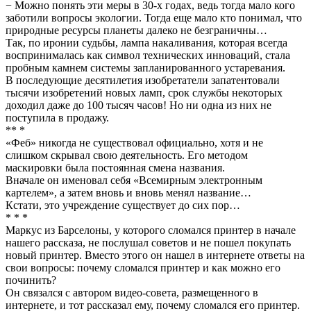
− Можно понять эти меры в 30-х годах, ведь тогда мало кого
заботили вопросы экологии. Тогда еще мало кто понимал, что
природные ресурсы планеты далеко не безграничны…
Так, по иронии судьбы, лампа накаливания, которая всегда
воспринималась как символ технических инноваций, стала
пробным камнем системы запланированного устаревания.
В последующие десятилетия изобретатели запатентовали
тысячи изобретений новых ламп, срок службы некоторых
доходил даже до 100 тысяч часов! Но ни одна из них не
поступила в продажу.
** *
«Феб» никогда не существовал официально, хотя и не
слишком скрывал свою деятельность. Его методом
маскировки была постоянная смена названия.
Вначале он именовал себя «Всемирным электронным
картелем», а затем вновь и вновь менял название…
Кстати, это учреждение существует до сих пор…
* * *
Маркус из Барселоны, у которого сломался принтер в начале
нашего рассказа, не послушал советов и не пошел покупать
новый принтер. Вместо этого он нашел в интернете ответы на
свои вопросы: почему сломался принтер и как можно его
починить?
Он связался с автором видео-совета, размещенного в
интернете, и тот рассказал ему, почему сломался его принтер.