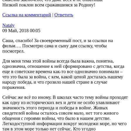
Низкий поклон всем сражавшимся за Родину!
Ссылка на комментарий
|
Ответить
Nataly
09 Май, 2018 00:05
Саша, спасибо! За своевременный пост, и за ссылки на
фильм…. Посмотрю сама и сыну дам ссылку, чтобы
посмотрел.
Для меня тема этой войны всегда была важна, понятна,
однозначна, отношение к ней сформировано с детства, когда
еще в советские времена как-то все однозначно понимали –
что это была за война, с кем, какой ценой досталась нашему
народу победа, и что грозило нашей стране в случае
поражения.
Сейчас же всё по иному. В школах часто тему войны проходят
как одну из исторических вех и дети не особо улавливают
значимость этого периода и победы в войне. Живых
свидетелей войны осталось совсем мало, нет того живого
общения с героями войны, что было в нашем детстве.
Легкодоступной информации вокруг молодежи море, но чего
там в этом море только нет сейчас. Кто угодно