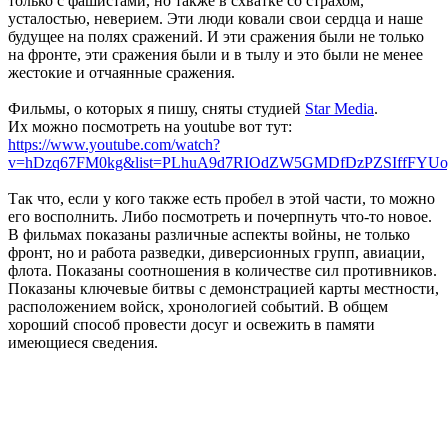
только с фашистами, но также в схватке со страхом,
усталостью, неверием. Эти люди ковали свои сердца и наше
будущее на полях сражений. И эти сражения были не только
на фронте, эти сражения были и в тылу и это были не менее
жестокие и отчаянные сражения.
Фильмы, о которых я пишу, сняты студией
Star Media
.
Их можно посмотреть на youtube вот тут:
https://www.youtube.com/watch?
v=hDzq67FM0kg&list=PLhuA9d7RIOdZW5GMDfDzPZSIffFYUo
Так что, если у кого также есть пробел в этой части, то можно
его восполнить. Либо посмотреть и почерпнуть что-то новое.
В фильмах показаны различные аспекты войны, не только
фронт, но и работа разведки, диверсионных групп, авиации,
флота. Показаны соотношения в количестве сил противников.
Показаны ключевые битвы с демонстрацией карты местности,
расположением войск, хронологией событий. В общем
хороший способ провести досуг и освежить в памяти
имеющиеся сведения.