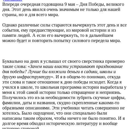
Впереди очередная годовщина 9 мая – Дня Победы, великого
дня. Этот день явился очень значимым не только для нашей
страны, но и для всего мира.
Однако различные силы стараются вычеркнуть этот день и все
события, ему предшествующие, из мировой истории и из
памяти людей. А если его вычеркнуть, то в дальнейшем
можно будет и повторить попытку силового передела мира.
Буквально на днях я услышал от своего сверстника примерно
такие слова: «
Зачем наши власти устраивают празднование
дня победы? Лучше бы вложили деньги в садики, школы и
другую инфраструктуру
». И я в общем-то понимаю, откуда
эти слова и такое отношение к дню победы исходит. Когда я
учился в школе, то школьная программа истории выработала у
меня к этой самой истории только отвращение и неприязнь.
Получилось это из-за необходимости зубрить скучные цифры,
фамилии, даты и названия, скудно скрепленные какими-то
образными описаниями. Эти учебники читать совершенно не
хотелось. Было ощущение, что они специально были
написаны таким образом, чтобы ничего не было понятно. И я
долгое время обходил историческую литературу и вообще
историю стороной.