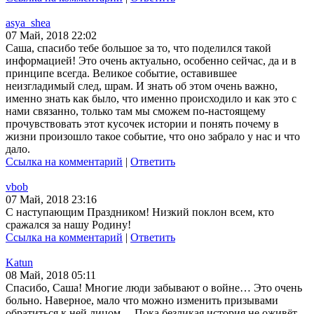
asya_shea
07 Май, 2018 22:02
Саша, спасибо тебе большое за то, что поделился такой
информацией! Это очень актуально, особенно сейчас, да и в
принципе всегда. Великое событие, оставившее
неизгладимый след, шрам. И знать об этом очень важно,
именно знать как было, что именно происходило и как это с
нами связанно, только там мы сможем по-настоящему
прочувствовать этот кусочек истории и понять почему в
жизни произошло такое событие, что оно забрало у нас и что
дало.
Ссылка на комментарий
|
Ответить
vbob
07 Май, 2018 23:16
С наступающим Праздником! Низкий поклон всем, кто
сражался за нашу Родину!
Ссылка на комментарий
|
Ответить
Katun
08 Май, 2018 05:11
Спасибо, Саша! Многие люди забывают о войне… Это очень
больно. Наверное, мало что можно изменить призывами
обратиться к ней лицом… Пока безликая история не оживёт