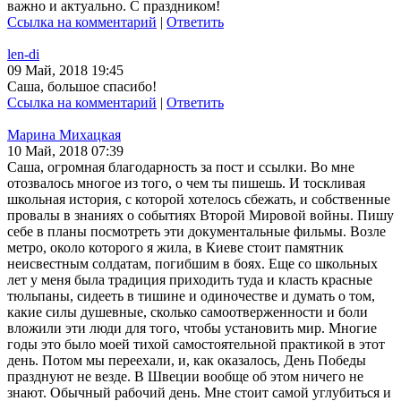
важно и актуально. С праздником!
Ссылка на комментарий
|
Ответить
len-di
09 Май, 2018 19:45
Саша, большое спасибо!
Ссылка на комментарий
|
Ответить
Марина Михацкая
10 Май, 2018 07:39
Саша, огромная благодарность за пост и ссылки. Во мне
отозвалось многое из того, о чем ты пишешь. И тоскливая
школьная история, с которой хотелось сбежать, и собственные
провалы в знаниях о событиях Второй Мировой войны. Пишу
себе в планы посмотреть эти документальные фильмы. Возле
метро, около которого я жила, в Киеве стоит памятник
неисвестным солдатам, погибшим в боях. Еще со школьных
лет у меня была традиция приходить туда и класть красные
тюльпаны, сидееть в тишине и одиночестве и думать о том,
какие силы душевные, сколько самоотверженности и боли
вложили эти люди для того, чтобы установить мир. Многие
годы это было моей тихой самостоятельной практикой в этот
день. Потом мы переехали, и, как оказалось, День Победы
празднуют не везде. В Швеции вообще об этом ничего не
знают. Обычный рабочий день. Мне стоит самой углубиться и