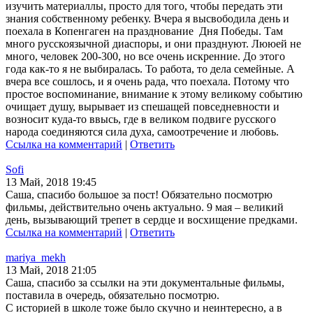
изучить материаллы, просто для того, чтобы передать эти
знания собственному ребенку. Вчера я высвободила день и
поехала в Копенгаген на празднование Дня Победы. Там
много русскоязычной диаспоры, и они празднуют. Лююей не
много, человек 200-300, но все очень искренние. До этого
года как-то я не выбиралась. То работа, то дела семейные. А
вчера все сошлось, и я очень рада, что поехала. Потому что
простое воспоминание, внимание к этому великому событию
очищает душу, вырывает из спешащей повседневности и
возносит куда-то ввысь, где в великом подвиге русского
народа соединяются сила духа, самоотречение и любовь.
Ссылка на комментарий
|
Ответить
Sofi
13 Май, 2018 19:45
Саша, спасибо большое за пост! Обязательно посмотрю
фильмы, действительно очень актуально. 9 мая – великий
день, вызывающий трепет в сердце и восхищение предками.
Ссылка на комментарий
|
Ответить
mariya_mekh
13 Май, 2018 21:05
Саша, спасибо за ссылки на эти документальные фильмы,
поставила в очередь, обязательно посмотрю.
С историей в школе тоже было скучно и неинтересно, а в