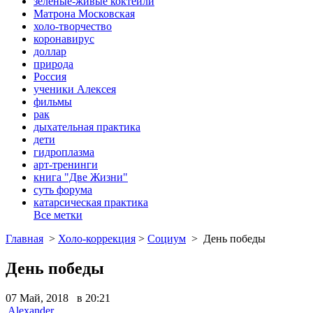
зеленые-живые коктейли
Матрона Московская
холо-творчество
коронавирус
доллар
природа
Россия
ученики Алексея
фильмы
рак
дыхательная практика
дети
гидроплазма
арт-тренинги
книга "Две Жизни"
суть форума
катарсическая практика
Все метки
Главная
>
Холо-коррекция
>
Социум
>
День победы
День победы
07 Май, 2018 в 20:21
Alexander