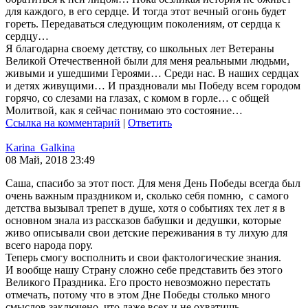
для каждого, в его сердце. И тогда этот вечный огонь будет
гореть. Передаваться следующим поколениям, от сердца к
сердцу…
Я благодарна своему детству, со школьных лет Ветераны
Великой Отечественной были для меня реальными людьми,
живыми и ушедшими Героями… Среди нас. В наших сердцах
и детях живущими… И праздновали мы Победу всем городом
горячо, со слезами на глазах, с комом в горле… с общей
Молитвой, как я сейчас понимаю это состояние…
Ссылка на комментарий
|
Ответить
Karina_Galkina
08 Май, 2018 23:49
Саша, спасибо за этот пост. Для меня День Победы всегда был
очень важным праздником и, сколько себя помню, с самого
детства вызывал трепет в душе, хотя о событиях тех лет я в
основном знала из рассказов бабушки и дедушки, которые
живо описывали свои детские переживания в ту лихую для
всего народа пору.
Теперь смогу восполнить и свои фактологические знания.
И вообще нашу Страну сложно себе представить без этого
Великого Праздника. Его просто невозможно перестать
отмечать, потому что в этом Дне Победы столько много
смыслов заключено, что даже всех и не охватишь.