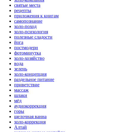
святые места
рецепты
приложения к книгам
самопознание
холо-поход
холо-психология
полезные сладости
йога
постмодерн
фотоминутка
холо-хозяйство
вода
зелень
холо-концепция
раздельное питание
приветствие
массаж
шлаки
мёд
аудиокоррекция
горы
щелочная ванна
холо-коррекция
Алтай