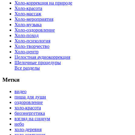
Холо-коррекция на природе
Холо-красота
Холо-массаж
Холо-мероприятия
Холо-музыка
Холо-оздоровление
Холо-поход
Холо-психология
Холо-творчество
Холо-центр
Целостная аудиокоррекция
Щелочные процедуры
Все разделы
Метки
видео
пища для души
оздоровление
холо-красота
биоэнергетика
взгляд на социум
небо
холо-деревня
холо-компания