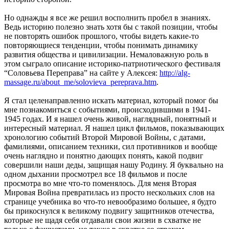
Но однажды я все же решил восполнить пробел в знаниях.
Ведь историю полезно знать хотя бы с такой позиции, чтобы
не повторять ошибок прошлого, чтобы видеть какие-то
повторяющиеся тенденции, чтобы понимать динамику
развития общества и цивилизации. Немаловажную роль в
этом сыграло описание историко-патриотического фестиваля
“Соловьева Переправа” на сайте у Алексея:
http://alg-
massage.ru/about_me/solovieva_pereprava.htm
.
Я стал целенаправленно искать материал, который помог бы
мне познакомиться с событиями, происходившими в 1941-
1945 годах. И я нашел очень живой, наглядный, понятный и
интересный материал. Я нашел цикл фильмов, показывающих
хронологию событий Второй Мировой Войны, с датами,
фамилиями, описанием техники, сил противников и вообще
очень наглядно и понятно дающих понять, какой подвиг
совершили наши деды, защищая нашу Родину. Я буквально на
одном дыхании просмотрел все 18 фильмов и после
просмотра во мне что-то поменялось. Для меня Вторая
Мировая Война превратилась из просто нескольких слов на
странице учебника во что-то невообразимо большее, я будто
бы прикоснулся к великому подвигу защитников отечества,
которые не щадя себя отдавали свои жизни в схватке не