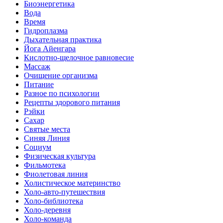
Биоэнергетика
Вода
Время
Гидроплазма
Дыхательная практика
Йога Айенгара
Кислотно-щелочное равновесие
Массаж
Очищение организма
Питание
Разное по психологии
Рецепты здорового питания
Рэйки
Сахар
Святые места
Синяя Линия
Социум
Физическая культура
Фильмотека
Фиолетовая линия
Холистическое материнство
Холо-авто-путешествия
Холо-библиотека
Холо-деревня
Холо-команда