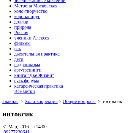
зеленые-живые коктейли
Матрона Московская
холо-творчество
коронавирус
доллар
природа
Россия
ученики Алексея
фильмы
рак
дыхательная практика
дети
гидроплазма
арт-тренинги
книга "Две Жизни"
суть форума
катарсическая практика
Все метки
Главная
>
Холо-коррекция
>
Общие вопросы
>
интоксик
интоксик
31 Мар, 2016 в 14:00
89277230641