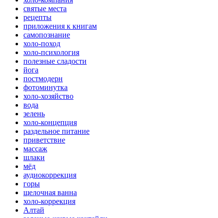
святые места
рецепты
приложения к книгам
самопознание
холо-поход
холо-психология
полезные сладости
йога
постмодерн
фотоминутка
холо-хозяйство
вода
зелень
холо-концепция
раздельное питание
приветствие
массаж
шлаки
мёд
аудиокоррекция
горы
щелочная ванна
холо-коррекция
Алтай