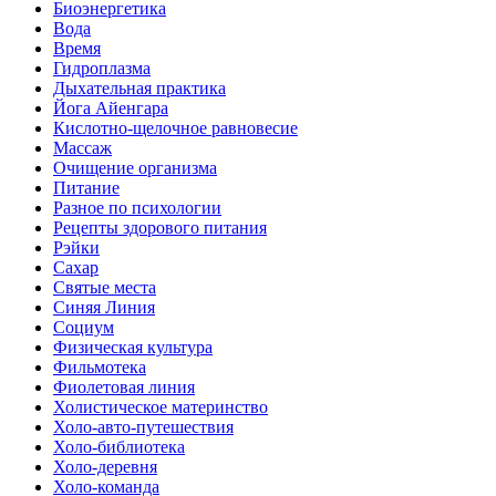
Биоэнергетика
Вода
Время
Гидроплазма
Дыхательная практика
Йога Айенгара
Кислотно-щелочное равновесие
Массаж
Очищение организма
Питание
Разное по психологии
Рецепты здорового питания
Рэйки
Сахар
Святые места
Синяя Линия
Социум
Физическая культура
Фильмотека
Фиолетовая линия
Холистическое материнство
Холо-авто-путешествия
Холо-библиотека
Холо-деревня
Холо-команда