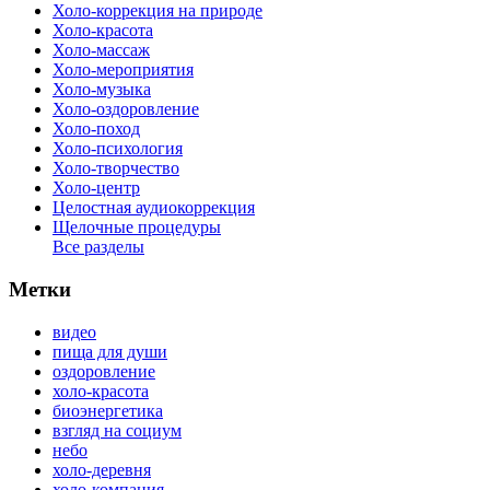
Холо-коррекция на природе
Холо-красота
Холо-массаж
Холо-мероприятия
Холо-музыка
Холо-оздоровление
Холо-поход
Холо-психология
Холо-творчество
Холо-центр
Целостная аудиокоррекция
Щелочные процедуры
Все разделы
Метки
видео
пища для души
оздоровление
холо-красота
биоэнергетика
взгляд на социум
небо
холо-деревня
холо-компания