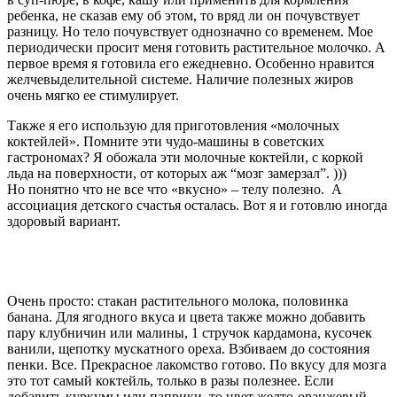
ребенка, не сказав ему об этом, то вряд ли он почувствует
разницу. Но тело почувствует однозначно со временем. Мое
периодически просит меня готовить растительное молочко. А
первое время я готовила его ежедневно. Особенно нравится
желчевыделительной системе. Наличие полезных жиров
очень мягко ее стимулирует.
Также я его использую для приготовления «молочных
коктейлей». Помните эти чудо-машины в советских
гастрономах? Я обожала эти молочные коктейли, с коркой
льда на поверхности, от которых аж “мозг замерзал”. )))
Но понятно что не все что «вкусно» – телу полезно. А
ассоциация детского счастья осталась. Вот я и готовлю иногда
здоровый вариант.
Очень просто: стакан растительного молока, половинка
банана. Для ягодного вкуса и цвета также можно добавить
пару клубничин или малины, 1 стручок кардамона, кусочек
ванили, щепотку мускатного ореха. Взбиваем до состояния
пенки. Все. Прекрасное лакомство готово. По вкусу для мозга
это тот самый коктейль, только в разы полезнее. Если
добавить куркумы или паприки, то цвет желто-оранжевый