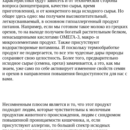
характеристики будут зависеть и от технической стороны
вопроса (концентрация, качество сырья, время
приготовления), и от конкретного вида исходного сырья. Но
общее здесь одно: мы получаем высокопитательный,
легкоусваиваемый, в основном гипоаллергенный продукт
питания. Например, если мы готовим такое молоко из грецких
орехов, то на выходе получаем богатый растительным белком,
ненасыщенными кислотами ОМЕГА-3, макро- и
микроэлементами продукт. Также присутствуют
водорастворимые витамины. И поскольку термообработке
продукт не подвергается, то все эти чудесные дары природы
сохраняют свою целостность. Более того, предварительно
исходное сырье (семена, орехи) замачивается, а это, как мы
знаем, уже само по себе активирует изменение свойств семян
и орехов в направлении повышения биодоступности для нас с
вами.
Несомненным плюсом является и то, что этот продукт
подходит людям, которые чувствительны к молочным
продуктам животного происхождения, людям с синдромом
повышенной проницаемости кишечника, и, если
присутствуют аллергии, то большой спектр исходных