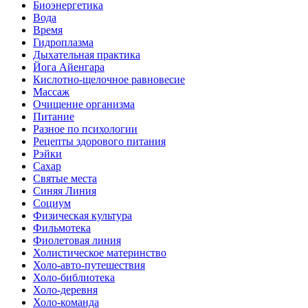
Биоэнергетика
Вода
Время
Гидроплазма
Дыхательная практика
Йога Айенгара
Кислотно-щелочное равновесие
Массаж
Очищение организма
Питание
Разное по психологии
Рецепты здорового питания
Рэйки
Сахар
Святые места
Синяя Линия
Социум
Физическая культура
Фильмотека
Фиолетовая линия
Холистическое материнство
Холо-авто-путешествия
Холо-библиотека
Холо-деревня
Холо-команда