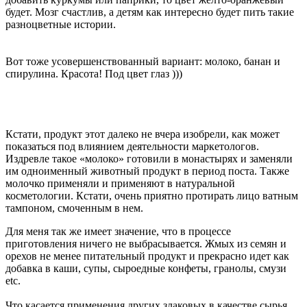
будет. Мозг счастлив, а детям как интересно будет пить такие
разноцветные истории.
Вот тоже усовершенствованный вариант: молоко, банан и
спирулина. Красота! Под цвет глаз )))
Кстати, продукт этот далеко не вчера изобрели, как может
показаться под влиянием деятельности маркетологов.
Издревле такое «молоко» готовили в монастырях и заменяли
им одноименный животный продукт в период поста. Также
молочко применяли и применяют в натуральной
косметологии. Кстати, очень приятно протирать лицо ватным
тампоном, смоченным в нем.
Для меня так же имеет значение, что в процессе
приготовления ничего не выбрасывается. Жмых из семян и
орехов не менее питательный продукт и прекрасно идет как
добавка в каши, супы, сыроедные конфеты, гранолы, смузи
etc.
Что касается применения других злаковых в качестве сырья,