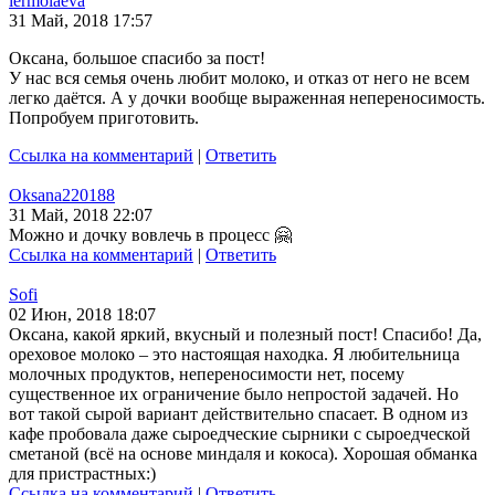
iermolaeva
31 Май, 2018 17:57
Оксана, большое спасибо за пост!
У нас вся семья очень любит молоко, и отказ от него не всем
легко даётся. А у дочки вообще выраженная непереносимость.
Попробуем приготовить.
Ссылка на комментарий
|
Ответить
Oksana220188
31 Май, 2018 22:07
Можно и дочку вовлечь в процесс 🤗
Ссылка на комментарий
|
Ответить
Sofi
02 Июн, 2018 18:07
Оксана, какой яркий, вкусный и полезный пост! Спасибо! Да,
ореховое молоко – это настоящая находка. Я любительница
молочных продуктов, непереносимости нет, посему
существенное их ограничение было непростой задачей. Но
вот такой сырой вариант действительно спасает. В одном из
кафе пробовала даже сыроедческие сырники с сыроедческой
сметаной (всё на основе миндаля и кокоса). Хорошая обманка
для пристрастных:)
Ссылка на комментарий
|
Ответить