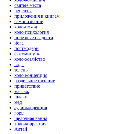
святые места
рецепты
приложения к книгам
самопознание
холо-поход
холо-психология
полезные сладости
йога
постмодерн
фотоминутка
холо-хозяйство
вода
зелень
холо-концепция
раздельное питание
приветствие
массаж
шлаки
мёд
аудиокоррекция
горы
щелочная ванна
холо-коррекция
Алтай