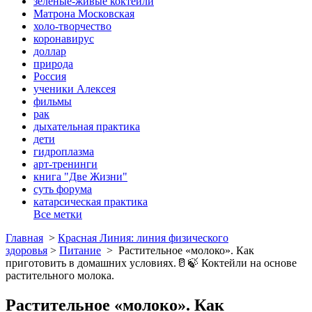
зеленые-живые коктейли
Матрона Московская
холо-творчество
коронавирус
доллар
природа
Россия
ученики Алексея
фильмы
рак
дыхательная практика
дети
гидроплазма
арт-тренинги
книга "Две Жизни"
суть форума
катарсическая практика
Все метки
Главная
>
Красная Линия: линия физического
здоровья
>
Питание
>
Растительное «молоко». Как
приготовить в домашних условиях.🥛🍃 Коктейли на основе
растительного молока.
Растительное «молоко». Как