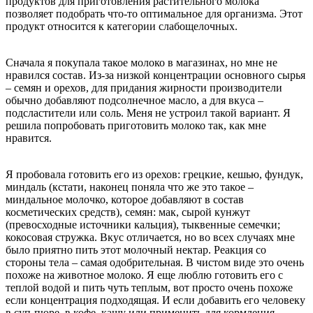
продуктов для приготовления растительного молока
позволяет подобрать что-то оптимальное для организма. Этот
продукт относится к категории слабощелочных.
Сначала я покупала такое молоко в магазинах, но мне не
нравился состав. Из-за низкой концентрации основного сырья
– семян и орехов, для придания жирности производители
обычно добавляют подсолнечное масло, а для вкуса –
подсластители или соль. Меня не устроил такой вариант. Я
решила попробовать приготовить молоко так, как мне
нравится.
Я пробовала готовить его из орехов: грецкие, кешью, фундук,
миндаль (кстати, наконец поняла что же это такое –
миндальное молочко, которое добавляют в состав
косметических средств), семян: мак, сырой кунжут
(превосходные источники кальция), тыквенные семечки;
кокосовая стружка. Вкус отличается, но во всех случаях мне
было приятно пить этот молочный нектар. Реакция со
стороны тела – самая одобрительная. В чистом виде это очень
похоже на животное молоко. Я еще люблю готовить его с
теплой водой и пить чуть теплым, вот просто очень похоже
если концентрация подходящая. И если добавить его человеку
в суп-пюре, в кофе, кашу или применить для кормления