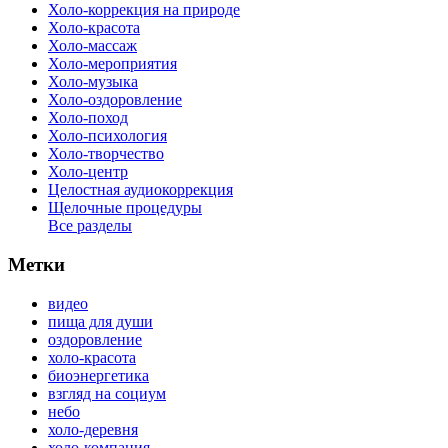
Холо-коррекция на природе
Холо-красота
Холо-массаж
Холо-мероприятия
Холо-музыка
Холо-оздоровление
Холо-поход
Холо-психология
Холо-творчество
Холо-центр
Целостная аудиокоррекция
Щелочные процедуры
Все разделы
Метки
видео
пища для души
оздоровление
холо-красота
биоэнергетика
взгляд на социум
небо
холо-деревня
холо-компания