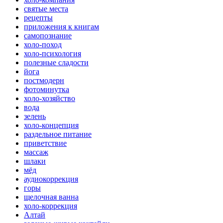
святые места
рецепты
приложения к книгам
самопознание
холо-поход
холо-психология
полезные сладости
йога
постмодерн
фотоминутка
холо-хозяйство
вода
зелень
холо-концепция
раздельное питание
приветствие
массаж
шлаки
мёд
аудиокоррекция
горы
щелочная ванна
холо-коррекция
Алтай