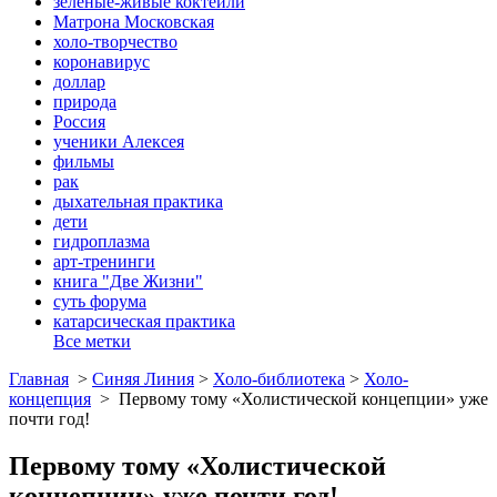
зеленые-живые коктейли
Матрона Московская
холо-творчество
коронавирус
доллар
природа
Россия
ученики Алексея
фильмы
рак
дыхательная практика
дети
гидроплазма
арт-тренинги
книга "Две Жизни"
суть форума
катарсическая практика
Все метки
Главная
>
Синяя Линия
>
Холо-библиотека
>
Холо-
концепция
>
Первому тому «Холистической концепции» уже
почти год!
Первому тому «Холистической
концепции» уже почти год!