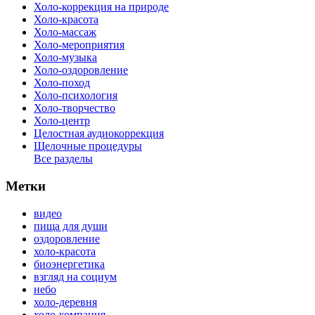
Холо-коррекция на природе
Холо-красота
Холо-массаж
Холо-мероприятия
Холо-музыка
Холо-оздоровление
Холо-поход
Холо-психология
Холо-творчество
Холо-центр
Целостная аудиокоррекция
Щелочные процедуры
Все разделы
Метки
видео
пища для души
оздоровление
холо-красота
биоэнергетика
взгляд на социум
небо
холо-деревня
холо-компания