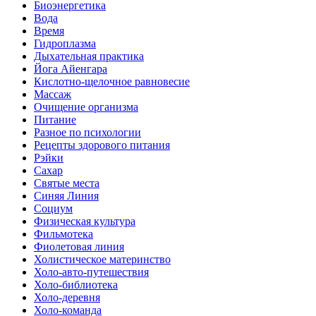
Биоэнергетика
Вода
Время
Гидроплазма
Дыхательная практика
Йога Айенгара
Кислотно-щелочное равновесие
Массаж
Очищение организма
Питание
Разное по психологии
Рецепты здорового питания
Рэйки
Сахар
Святые места
Синяя Линия
Социум
Физическая культура
Фильмотека
Фиолетовая линия
Холистическое материнство
Холо-авто-путешествия
Холо-библиотека
Холо-деревня
Холо-команда